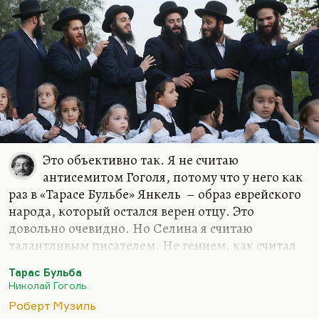
«Инспектор Гулл» и «Ольга Сергеевна». Обожаю…
Это объективно так. Я не считаю
антисемитом Гоголя, потому что у него как
раз в «Тарасе Бульбе» Янкель – образ еврейского
народа, который остался верен отцу. Это
довольно очевидно. Но Селина я считаю
талантливым писателем. Не гением, как считал
Лимонов (а Нагибин вообще Селина считал
Тарас Бульба
отцом литературы ХХ века). Но я считаю Селина
Николай Гоголь
исключительно талантливым, важным
Роберт Музиль
писателем, хотя я прочел его довольно поздно –