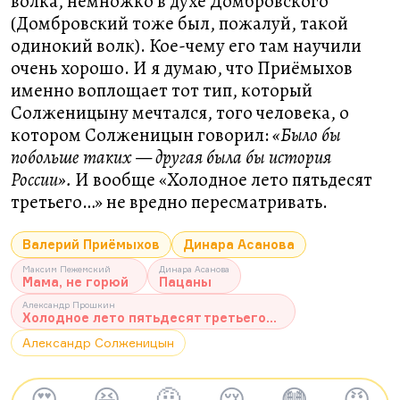
волка, немножко в духе Домбровского
(Домбровский тоже был, пожалуй, такой
одинокий волк). Кое-чему его там научили
очень хорошо. И я думаю, что Приёмыхов
именно воплощает тот тип, который
Солженицыну мечтался, того человека, о
котором Солженицын говорил:
«Было бы
побольше таких — другая была бы история
России».
И вообще «Холодное лето пятьдесят
третьего…» не вредно пересматривать.
Валерий Приёмыхов
Динара Асанова
Максим Пежемский
Динара Асанова
Мама, не горюй
Пацаны
Александр Прошкин
Холодное лето пятьдесят третьего...
Александр Солженицын
😍
😆
🤨
😢
😳
😡