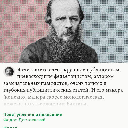
получите нагноение там, где у вас заноза. Вы…
Я считаю его очень крупным публицистом,
превосходным фельетонистом, автором
замечательных памфлетов, очень точных и
глубоких публицистических статей. И его манера
(конечно, манера скорее монологическая,
нежели, по утверждению Бахтина,
полифоническая), его хриплый, задыхающийся
Преступление и наказание
шёпоток, который мы всегда слышим в
Федор Достоевский
большинстве его текстов, написанных, конечно,