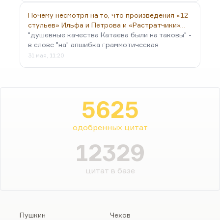
Почему несмотря на то, что произведения «12
стульев» Ильфа и Петрова и «Растратчики»…
"душевные качества Катаева были на таковы" -
в слове "на" апшибка граммотическая
31 мая, 11:20
5625
одобренных цитат
12329
цитат в базе
Пушкин
Чехов