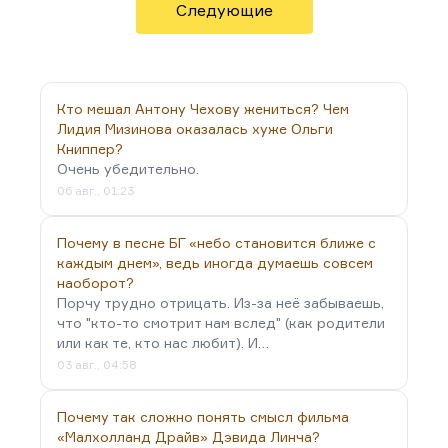
связана с русской историей. Вот эти связи
Следующие
историко-литературные нам и важно
проследить.
Русская литература совершенно четко в ХХ веке
Кто мешал Антону Чехову жениться? Чем
делится на пять этапов. Первый этап, условно
Лидия Мизинова оказалась хуже Ольги
говоря, с 1894 года по 1929, со сборника «Русские
Книппер?
символисты» до разгрома обериутов, это
Очень убедительно.
Серебряный век. Серебряный век, это тот
06 авг., 01:23
период русского…
Почему в песне БГ «небо становится ближе с
каждым днем», ведь иногда думаешь совсем
наоборот?
Порчу трудно отрицать. Из-за неё забываешь,
что "кто-то смотрит нам вслед" (как родители
или как те, кто нас любит). И…
03 авг., 04:58
Почему так сложно понять смысл фильма
«Малхолланд Драйв» Дэвида Линча?