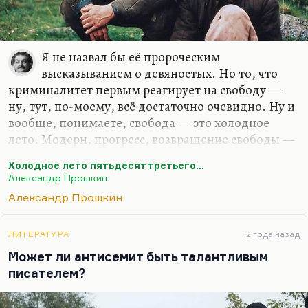
Я не назвал бы её пророческим
высказыванием о девяностых. Но то, что
криминалитет первым реагирует на свободу —
ну, тут, по-моему, всё достаточно очевидно. Ну и
вообще, понимаете, свобода — это холодное
лето. Модерн, прогресс, возвращение свободы —
это не столько праздник, сколько испытание.
Холодное лето пятьдесят третьего...
Потрясающий финал этого фильма, когда всё
Александр Прошкин
понимающий герой Приёмыхова с фанерным
Александр Прошкин
чемоданом встречает на улицах Москвы ещё
одного такого же человека. Тайное знание
людей, узнающих друг друга и побывавших в аду,
ЛИТЕРАТУРА
2 года назад
такие тайные пароли. Нет, гениальная картина.
Может ли антисемит быть талантливым
писателем?
Я очень люблю Александра Прошкина. Очень его
люблю ещё с его ранних телевизионных фильмов