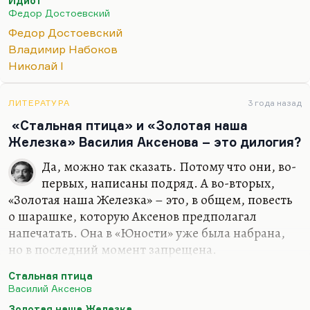
Идиот
под диктовку и застенографированных,— это
Федор Достоевский
больше подходит для публицистики, для
Федор Достоевский
изложения всегда очень изобретательного,
Владимир Набоков
насмешливого изложения некоего мнения,
Николай I
единого, монологического. Все герои у него
говорят одинаково. Пожалуй, применительно к
нему верны слова Толстого:
ЛИТЕРАТУРА
«
Он думает, если он
3 года назад
сам болен, то и…
«Стальная птица» и «Золотая наша
Железка» Василия Аксенова – это дилогия?
Да, можно так сказать. Потому что они, во-
первых, написаны подряд. А во-вторых,
«Золотая наша Железка» – это, в общем, повесть
о шарашке, которую Аксенов предполагал
напечатать. Она в «Юности» уже была набрана,
но в последний момент запрещена.
«Стальная птица» – это повесть о Советском
Стальная птица
Союзе, я так понимаю эту вещь. Казалось бы,
Василий Аксенов
очень многие люди, глубоко понимающие
Золотая наша Железка