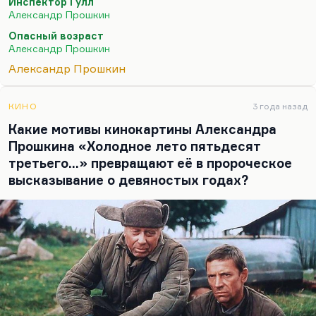
Инспектор Гулл
годов. Это очень выдающаяся картина. По-
Александр Прошкин
настоящему… Я не говорю уж о том, что это
Опасный возраст
великая пьеса, единственная пьеса, в которой
Александр Прошкин
убийцей становится зритель или читатель, но это
Александр Прошкин
просто великое произведение. Понимаете, он
очень многое сделал для того,…
КИНО
3 года назад
Какие мотивы кинокартины Александра
Прошкина «Холодное лето пятьдесят
третьего…» превращают её в пророческое
высказывание о девяностых годах?