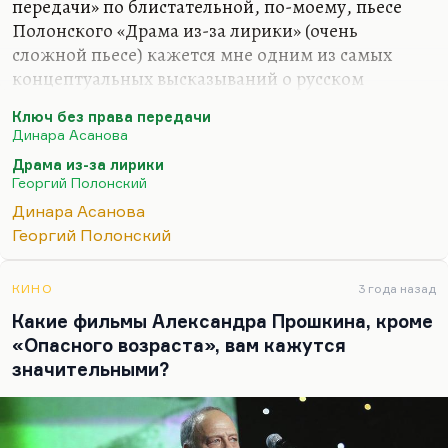
передачи» по блистательной, по-моему, пьесе
Полонского «Драма из-за лирики» (очень
сложной пьесе) кажется мне одним из самых
концептуальных высказываний о русском
педагогическом сектантстве. Как раз о том, как
Ключ без права передачи
учитель-новатор влюбляет в себя класс, а потом
Динара Асанова
оказывается, что этот директор, которого
Драма из-за лирики
замечательно сыграл Петренко — рядовой,
Георгий Полонский
простой, в общем глуповатый человек,—
Динара Асанова
оказывается и гуманнее, и умнее этого новатора.
Георгий Полонский
Я вообще не люблю апологий так называемых
«простых людей» и не люблю апологий массы, и
КИНО
3 года назад
не люблю, когда ненавидят оторвавшихся от
Какие фильмы Александра Прошкина, кроме
коллектива. Мне кажется, что оторваться от
«Опасного возраста», вам кажутся
коллектива — это лучшее,…
значительными?