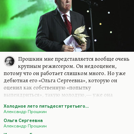
Прошкин мне представляется вообще очень
крупным режиссером. Он недооценен,
потому что он работает слишком много. Но уже
дебютная его «Ольга Сергеевна», которую он
оценил как собственную «попытку
выпендриться», такую молодую,— уже она
выдавала замечательный талант. А мне кажется,
Холодное лето пятьдесят третьего...
что «Инспектор Гулл» или «Он пришёл» — это
Александр Прошкин
вообще самый страшный советский фильм,
Ольга Сергеевна
сделанный по Пристли, да и вообще, самый
Александр Прошкин
страшный советский такой мини-сериал 70-х