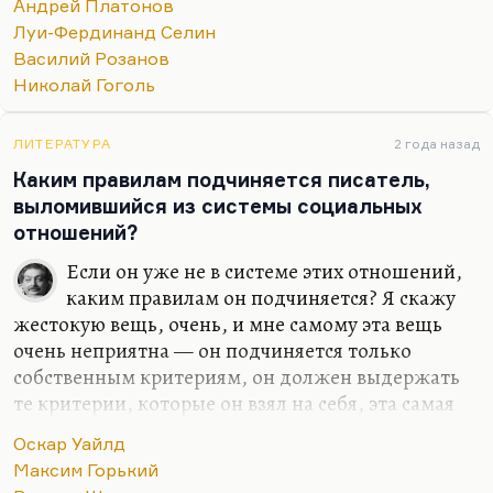
Андрей Платонов
кстати, по личной рекомендации того же
Луи-Фердинанд Селин
Нагибина. Мы встретились в «Вечернем клубе», я
Василий Розанов
его спросил о какой-то книге, и он сказал:
«После
Николай Гоголь
Селина это все чушь»
. Он, я думаю, трех писателей
уважал по-настоящему – Селина, Музиля и
Платонова. Относительно Селина и Платонова я
ЛИТЕРАТУРА
2 года назад
это…
Каким правилам подчиняется писатель,
выломившийся из системы социальных
отношений?
Если он уже не в системе этих отношений,
каким правилам он подчиняется? Я скажу
жестокую вещь, очень, и мне самому эта вещь
очень неприятна — он подчиняется только
собственным критериям, он должен выдержать
те критерии, которые он взял на себя, эта самая
страшная борьба.
«С кем протекли его боренья? С
Оскар Уайлд
самим собой, с самим собой!»
— законы общества
Максим Горький
уже над ним не властно, он должен