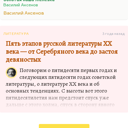
Аксенова, интересующиеся им, обходят
Василий Аксенов
«Стальную птицу». Это повесть 1965 года, повесть
Василий Аксенов
глобального разочарования Аксенова в каких-то
иллюзиях сосуществования. После 1963 года ему
все, по-моему, стало понятно. Он предпринял
ЛИТЕРАТУРА
3 года назад
такую смехотворную попытку компромисса,
Пять этапов русской литературы XX
написав статью в «Правде». Ему потом всю жизнь
века — от Серебряного века до застоя
ее…
девяностых
Поговорим о пятидесяти первых годах и
следующих пятидесяти годах советской
литературы, о литературе ХХ века и об
основных тенденциях. С высоты вот этого
пятидесятилетия нам предстоит спуск уже
дальше с этого холма, спуск в сторону явного
увядания советского проекта, а постсоветский
оказался ничем не лучше. С этой высоты я
расскажу, каким образом русская литература