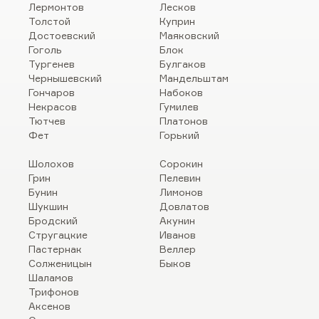
Лермонтов
Лесков
Толстой
Куприн
Достоевский
Маяковский
Гоголь
Блок
Тургенев
Булгаков
Чернышевский
Мандельштам
Гончаров
Набоков
Некрасов
Гумилев
Тютчев
Платонов
Фет
Горький
Шолохов
Сорокин
Грин
Пелевин
Бунин
Лимонов
Шукшин
Довлатов
Бродский
Акунин
Стругацкие
Иванов
Пастернак
Веллер
Солженицын
Быков
Шаламов
Трифонов
Аксенов