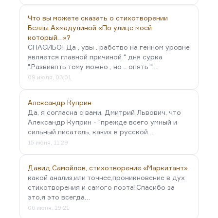
Что вы можете сказать о стихотворении
Беллы Ахмадулиной «По улице моей
который…»?
СПАСИБО! Да , увы . рабство на генном уровне
является главной причиной " дня сурка
".Развивпть тему можно , но .. опять "…
09 июля, 03:01
Александр Куприн
Да, я согласна с вами, Дмитрий Львович, что
Александр Куприн - "прежде всего умный и
сильный писатель, каких в русской…
15 июня, 11:29
Давид Самойлов, стихотворение «Маркитант»
какой анализ,или точнее,проникновение в дух
стихотворения и самого поэта!Спасибо за
это,я это всегда…
06 июня, 19:21