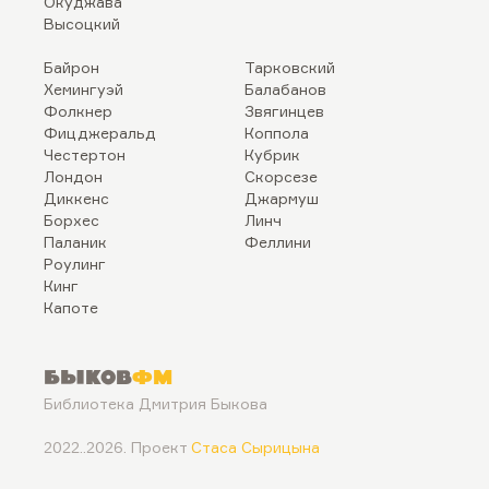
Окуджава
Высоцкий
Байрон
Тарковский
Хемингуэй
Балабанов
Фолкнер
Звягинцев
Фицджеральд
Коппола
Честертон
Кубрик
Лондон
Скорсезе
Диккенс
Джармуш
Борхес
Линч
Паланик
Феллини
Роулинг
Кинг
Капоте
Быков
ФМ
Библиотека Дмитрия Быкова
2022..2026. Проект
Стаса Сырицына