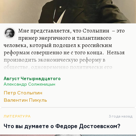
Мне представляется, что Столыпин – это
пример энергичного и талантливого
человека, который подошел к российским
реформам совершенно не с того конца. Нельзя
производить экономическую реформу в
обществе, одновременно политически его
закрепощая. Я считаю, что народ тоже может
Август Четырнадцатого
быть несправедлив, но мнение народа, по
Александр Солженицын
крайней мере, остается в истории. А народ считал
Петр Столыпин
Столыпина синонимом «столыпинского вагона» и
Валентин Пикуль
«столыпинского галстука». Он его политику
ассоциировал вот с этими вещами.
ЛИТЕРАТУРА
3 года назад
И это неслучайно, это не просто так. Нельзя
Что вы думаете о Федоре Достоевском?
раскрепощать страну экономически и
закрепощать ее политически. Вас убьют. Вы