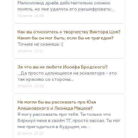
Малхолланд драйв действительно сложно
понять, но мне удалось его расшифровать:…
31 июля, 14:05
Как вы относитесь к творчеству Виктора Цоя?
Каким бы он мог быть, если бы не трагедия?
Точнее не скажешь :(
16 июля, 21:11
За что вы не любите Иосифа Бродского?
...Да просто целующиеся на эскалаторе - это
так красиво со стороны...
16 июля, 20:11
Не могли бы вы рассказать про Юза
Алешковского и Леонида Мациха?
Я могу рассказать про тебя. Ты только что
блркнул меня в своём ТГ, просто зассал. Ты мог
мне пригодиться в будущем, но…
12 июля, 15:25