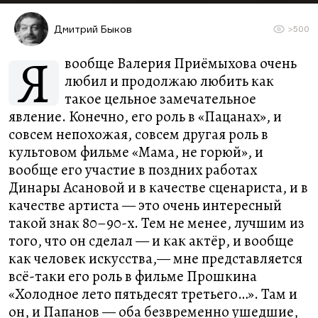
Дмитрий Быков
>500
Я
вообще Валерия Приёмыхова очень
любил и продолжаю любить как
такое цельное замечательное
явление. Конечно, его роль в «Пацанах», и
совсем непохожая, совсем другая роль в
культовом фильме «Мама, не горюй», и
вообще его участие в поздних работах
Динары Асановой и в качестве сценариста, и в
качестве артиста — это очень интересный
такой знак 80–90-х. Тем не менее, лучшим из
того, что он сделал — и как актёр, и вообще
как человек искусства,— мне представляется
всё-таки его роль в фильме Прошкина
«Холодное лето пятьдесят третьего…». Там и
он, и Папанов — оба безвременно ушедшие,