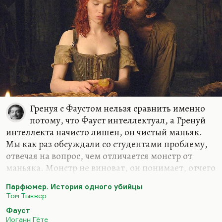
Гренуя с Фаустом нельзя сравнить именно
потому, что Фауст интеллектуал, а Гренуй
интеллекта начисто лишен, он чистый маньяк.
Мы как раз обсуждали со студентами проблему,
отвечая на вопрос, чем отличается монстр от
маньяка. Монстр не виноват, он понимает, отчего
он такой, что с ним произошло, как чудовище
Парфюмер. История одного убийцы
Франкенштейна. Мозг – такая же его жертва.
Том Тыквер
Маньяк понимает, что он делает. Более того, он
Фауст
способен дать отчет в своих действиях (как
Иоганн Гёте