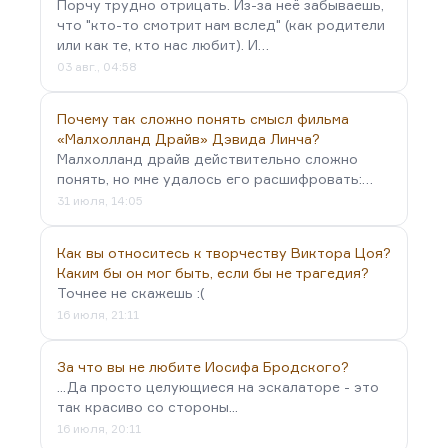
Порчу трудно отрицать. Из-за неё забываешь,
что "кто-то смотрит нам вслед" (как родители
или как те, кто нас любит). И…
03 авг., 04:58
Почему так сложно понять смысл фильма
«Малхолланд Драйв» Дэвида Линча?
Малхолланд драйв действительно сложно
понять, но мне удалось его расшифровать:…
31 июля, 14:05
Как вы относитесь к творчеству Виктора Цоя?
Каким бы он мог быть, если бы не трагедия?
Точнее не скажешь :(
16 июля, 21:11
За что вы не любите Иосифа Бродского?
...Да просто целующиеся на эскалаторе - это
так красиво со стороны...
16 июля, 20:11