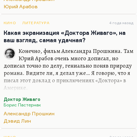
«Доктор Живаго» стоит наособицу, потому что
Юрий Арабов
это сериал, которому очень много попало за
вольное обращение с подлинником. Но мне
КИНО
ЛИТЕРАТУРА
4 года назад
кажется, что Арабов…
Какая экранизация «Доктора Живаго», на
ваш взгляд, самая удачная?
Конечно, фильм Александра Прошкина. Там
Юрий Арабов очень много дописал, но
дописал точно по делу, гениально поняв природу
романа. Видите ли, я делал уже… Я говорю, что я
писал этот доклад о приключениях «Доктора» в
Америке.
Чем близок этот фильм на Западе? Как писал
Доктор Живаго
Роберт Болт, его сценарист, фильм прекрасный
Борис Пастернак
любовной историей, которая вытекает из
Александр Прошкин
революции, а не перетекает в неё, как было бы в
Дэвид Лин
России. В России все восходят от частного к
общему, а Пастернак идёт наоборот — от общего