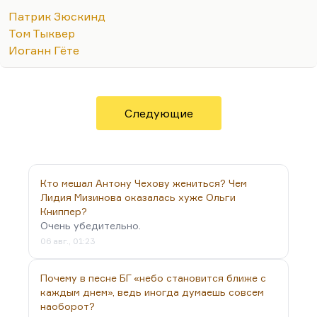
правило).
Патрик Зюскинд
Ну а что касается Гренуя, то это интуитивный
Том Тыквер
гений, стихийный, сам он запаха лишен, но
Иоганн Гёте
чувствует чужие запахи. Может, это метафора
художника, как говорят некоторые. Другие
говорят, что это эмпатия, то есть отсутствие
эмпатии. По-разному, это…
Следующие
Кто мешал Антону Чехову жениться? Чем
Лидия Мизинова оказалась хуже Ольги
Книппер?
Очень убедительно.
06 авг., 01:23
Почему в песне БГ «небо становится ближе с
каждым днем», ведь иногда думаешь совсем
наоборот?