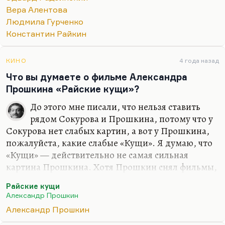
настоящему, потому что он мастер создания
Вера Алентова
атмосферы удивительной. «Ольга Сергеевна» —
Людмила Гурченко
это пьеса Радзинского для его тогдашней, как я
Константин Райкин
помню, жены, Татьяны Дорониной, и там её дочь
с…
КИНО
4 года назад
Что вы думаете о фильме Александра
Прошкина «Райские кущи»?
До этого мне писали, что нельзя ставить
рядом Сокурова и Прошкина, потому что у
Сокурова нет слабых картин, а вот у Прошкина,
пожалуйста, какие слабые «Кущи». Я думаю, что
«Кущи» — действительно не самая сильная
картина Прошкина. Хотя Прошкин снял фильмы,
такие как «Чудо», например, которые всё-таки
Райские кущи
для меня выше сокуровских. Ну, у меня всегда
Александр Прошкин
есть какая-то табель о рангах, простите меня. Это
Александр Прошкин
учительная привычка расставлять всех по