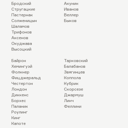
Бродский
Акунин
Стругацкие
Иванов
Пастернак
Веллер
Солженицын
Быков
Шаламов
Трифонов
Аксенов
Окуджава
Высоцкий
Байрон
Тарковский
Хемингуэй
Балабанов
Фолкнер
Звягинцев
Фицджеральд
Коппола
Честертон
Кубрик
Лондон
Скорсезе
Диккенс
Джармуш
Борхес
Линч
Паланик
Феллини
Роулинг
Кинг
Капоте