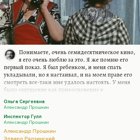
Понимаете, очень семидесятническое кино,
я его очень люблю за это. Я же помню его
первый показ. Я был ребенком, и меня спать
укладывали, но я настаивал, и на моем праве его
смотреть все-таки мне удалось настоять. У меня
было ощущение как прикосновение к
совершенно мистическому чему-то. Я вообще
Ольга Сергеевна
очень люблю Александра Прошкина. Я считаю его
Александр Прошкин
превосходным режиссером. Даже, может, какие-
Инспектор Гулл
то его работы, например, «Инспектор Гулл» —
Александр Прошкин
они для меня на грани величия. Я помню, как они
Александр Прошкин
меня пугали в детстве. Действительно пугали по-
Эдвард Радзинский