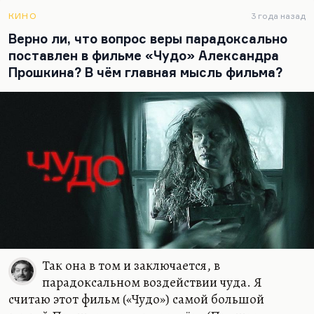
иерархиям.
КИНО
3 года назад
Дело в том, что «Райские кущи» — слабая
Верно ли, что вопрос веры парадоксально
картина, но ведь, простите меня, и фильм
поставлен в фильме «Чудо» Александра
Мельникова «Отпуск в сентябре» (по-моему,
Прошкина? В чём главная мысль фильма?
Мельникова, сейчас я уточню) по той же «Утиной
охоте» тоже слаб. Для того чтобы поставить
«Утиную охоту», нужно обладать своей…
Так она в том и заключается, в
парадоксальном воздействии чуда. Я
считаю этот фильм («Чудо») самой большой