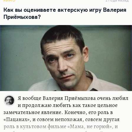
КИНО
2 года назад
к частному, к частной судьбе как вершине
Как вы оцениваете актерскую игру Валерия
истории. Поэтому мне кажется, что фильм
Приёмыхова?
американский — он наивный, но милый. И там
это полное поле нарциссов, и эта семиглавая
усадьба, и этот лейтмотив: «Это балалайка твоей…
Я вообще Валерия Приёмыхова очень любил
и продолжаю любить как такое цельное
замечательное явление. Конечно, его роль в
«Пацанах», и совсем непохожая, совсем другая
роль в культовом фильме «Мама, не горюй», и