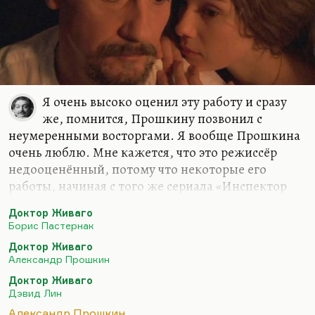
Я очень высоко оценил эту работу и сразу
же, помнится, Прошкину позвонил с
неумеренными восторгами. Я вообще Прошкина
очень люблю. Мне кажется, что это режиссёр
недооценённый, потому что некоторые его
работы, начиная с того же сериала «Инспектор
Гулл», двухсерийной работы, или с «Ольги
Доктор Живаго
Сергеевны», они сразу задали очень высокий
Борис Пастернак
класс. Понимаете, Прошкин — большой
Доктор Живаго
молодец. Такие его фильмы, как «Чудо», которое
Александр Прошкин
просто мне представляется шедевром, или как
Доктор Живаго
экранизация Горенштейна «Искупление»,
Дэвид Лин
безусловно, тоже его выводят в первые ряды.
Александр Прошкин