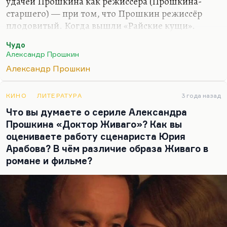
удачей Прошкина как режиссёра (Прошкина-
старшего) — при том, что Прошкин режиссёр
плодовитый. Когда вышли «Райские кущи».
Начинал он с абсолютно культового сериала с
Чудо
Татьяной Дорониной — «Ольга Сергеевна». Я
Александр Прошкин
помню ребёнком, как взрослые много спорили об
Александр Прошкин
этой работе, собравшей потрясающий актёрский
букет — в диапазоне от Плятта до Джигарханяна.
Это важная картина. И, конечно, знаменитая его
КИНО
ЛИТЕРАТУРА
3 года назад
экранизация «Искупления» горенштейновского; и
Что вы думаете о сериле Александра
очень интересные работы 80-х годов; и, конечно,
Прошкина «Доктор Живаго»? Как вы
«Холодное лето пятьдесят третьего…»,
оцениваете работу сценариста Юрия
совершенно грандиозная картина; и «Михайло
Арабова? В чём различие образа Живаго в
Ломоносов»; и…
романе и фильме?