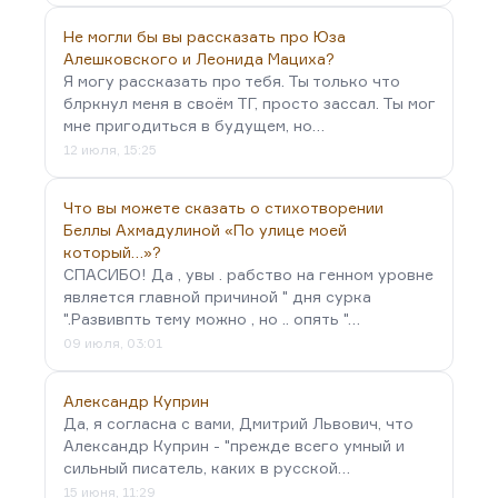
Не могли бы вы рассказать про Юза
Алешковского и Леонида Мациха?
Я могу рассказать про тебя. Ты только что
блркнул меня в своём ТГ, просто зассал. Ты мог
мне пригодиться в будущем, но…
12 июля, 15:25
Что вы можете сказать о стихотворении
Беллы Ахмадулиной «По улице моей
который…»?
СПАСИБО! Да , увы . рабство на генном уровне
является главной причиной " дня сурка
".Развивпть тему можно , но .. опять "…
09 июля, 03:01
Александр Куприн
Да, я согласна с вами, Дмитрий Львович, что
Александр Куприн - "прежде всего умный и
сильный писатель, каких в русской…
15 июня, 11:29