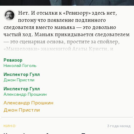
Нет. И отсылки к «Ревизору» здесь нет,
потому что появление подлинного
следователя вместо маньяка — это довольно
частый ход. Маньяк прикидывается следователем
— это сценарная основа, простите за спойлер,
«Мышеловки» знаменитой Агаты Кристи, и
многих других ходов. Когда в рассказе «Система
Ревизор
доктора Смолли и профессора Перро», когда
Николай Гоголь
выдает себя за сумасшедшего врача, у Эдгара По.
Инспектор Гулл
Это частая история. Что касается сюжетной
Джон Пристли
основы «Инспектора Гулла», или «Инспектор
Инспектор Гулл
пришел» (так еще часто называется эта пьеса)… Я
Александр Прошкин
не знаю, я не видел BBC-шную экранизацию; мне
Александр Прошкин
более удачной, чем все спектакли, виденные
Джон Пристли
мной по этой пьесе (она часто ставится),
представляется постановка Александра
Прошкина, одна из…
КИНО
3 года назад