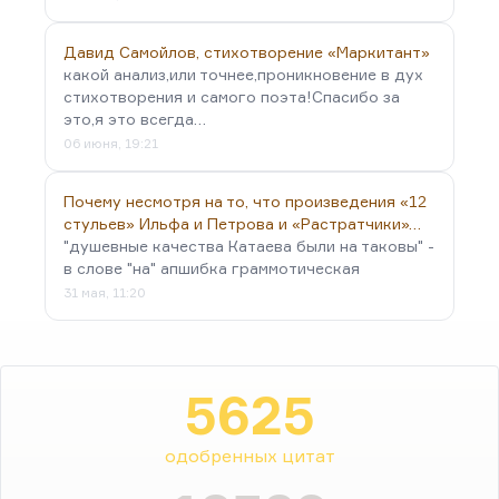
Давид Самойлов, стихотворение «Маркитант»
какой анализ,или точнее,проникновение в дух
стихотворения и самого поэта!Спасибо за
это,я это всегда…
06 июня, 19:21
Почему несмотря на то, что произведения «12
стульев» Ильфа и Петрова и «Растратчики»…
"душевные качества Катаева были на таковы" -
в слове "на" апшибка граммотическая
31 мая, 11:20
5625
одобренных цитат