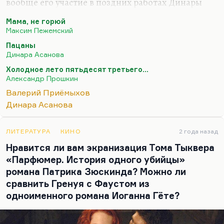
вообще его участие в поздних работах Динары
Асановой и в качестве сценариста, и в качестве
Мама, не горюй
артиста — это очень интересный такой знак 80–
Максим Пежемский
90-х. Тем не менее, лучшим из того, что он сделал
Пацаны
— и как актёр, и вообще как человек искусства,—
Динара Асанова
мне представляется всё-таки его роль в фильме
Холодное лето пятьдесят третьего...
Прошкина «Холодное лето пятьдесят третьего…».
Александр Прошкин
Там и он, и Папанов — оба безвременно
Валерий Приёмыхов
ушедшие, почти одновременно — они
Динара Асанова
действительно воплотили два очень важных
типажа, очень важных образа. У нас обычно в
российском кино (я…
ЛИТЕРАТУРА
КИНО
2 года назад
Нравится ли вам экранизация Тома Тыквера
«Парфюмер. История одного убийцы»
романа Патрика Зюскинда? Можно ли
сравнить Гренуя с Фаустом из
одноименного романа Иоганна Гёте?