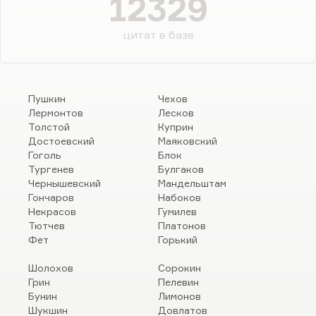
12329
цитат в базе
Пушкин
Чехов
Лермонтов
Лесков
Толстой
Куприн
Достоевский
Маяковский
Гоголь
Блок
Тургенев
Булгаков
Чернышевский
Мандельштам
Гончаров
Набоков
Некрасов
Гумилев
Тютчев
Платонов
Фет
Горький
Шолохов
Сорокин
Грин
Пелевин
Бунин
Лимонов
Шукшин
Довлатов