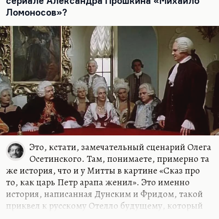
сериале Александра Прошкина «Михайло
Ломоносов»?
Это, кстати, замечательный сценарий Олега
Осетинского. Там, понимаете, примерно та
же история, что и у Митты в картине «Сказ про
то, как царь Петр арапа женил». Это именно
история, написанная Дунским и Фридом, такой
приквел к русскому Отелло будущему, который
совершенно неизбежен в этой ситуации. Но то,