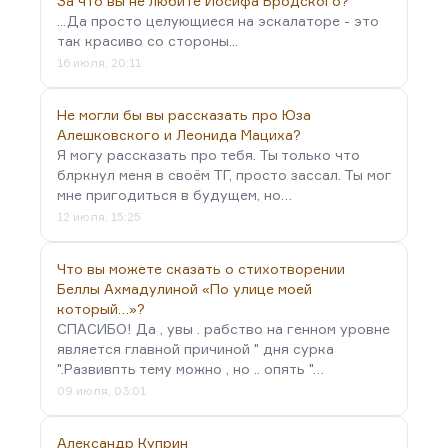
За что вы не любите Иосифа Бродского?
...Да просто целующиеся на эскалаторе - это
так красиво со стороны...
16 июля, 20:11
Не могли бы вы рассказать про Юза
Алешковского и Леонида Мациха?
Я могу рассказать про тебя. Ты только что
блркнул меня в своём ТГ, просто зассал. Ты мог
мне пригодиться в будущем, но…
12 июля, 15:25
Что вы можете сказать о стихотворении
Беллы Ахмадулиной «По улице моей
который…»?
СПАСИБО! Да , увы . рабство на генном уровне
является главной причиной " дня сурка
".Развивпть тему можно , но .. опять "…
09 июля, 03:01
Александр Куприн