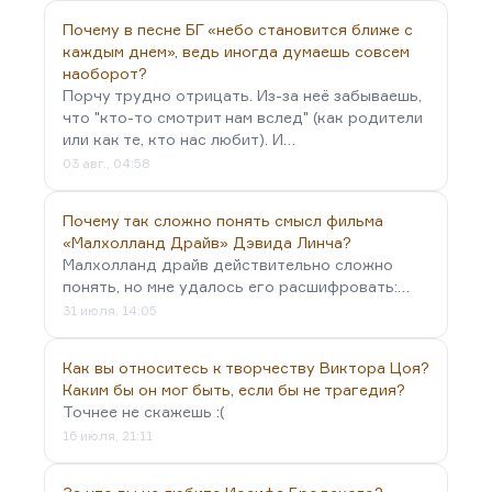
годы выздоравливал. Когда почку пересадили, он
Почему в песне БГ «небо становится ближе с
стал почти прежним. И я помню, как больной-
каждым днем», ведь иногда думаешь совсем
больной, с трудом…
наоборот?
Порчу трудно отрицать. Из-за неё забываешь,
что "кто-то смотрит нам вслед" (как родители
или как те, кто нас любит). И…
03 авг., 04:58
Почему так сложно понять смысл фильма
«Малхолланд Драйв» Дэвида Линча?
Малхолланд драйв действительно сложно
понять, но мне удалось его расшифровать:…
31 июля, 14:05
Как вы относитесь к творчеству Виктора Цоя?
Каким бы он мог быть, если бы не трагедия?
Точнее не скажешь :(
16 июля, 21:11