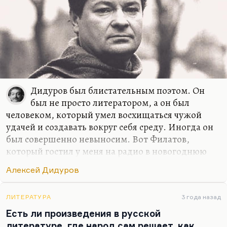
Дидуров был блистательным поэтом. Он
был не просто литератором, а он был
человеком, который умел восхищаться чужой
удачей и создавать вокруг себя среду. Иногда он
был совершенно невыносим. Вот Филатов,
который гостил у меня на радио в новогоднюю
ночь и которого так любят читатели, весёлый и
Алексей Дидуров
прелестный поэт, он с Дидуровым на моих глазах
ну просто ссорился чуть ли не до драки, а
особенно во время футбола (оба были заядлыми
ЛИТЕРАТУРА
3 года назад
футболистами). И действительно, Дидуров играл
Есть ли произведения в русской
только на себя, возможность отдать пас человеку,
литературе, где народ сам решает, как