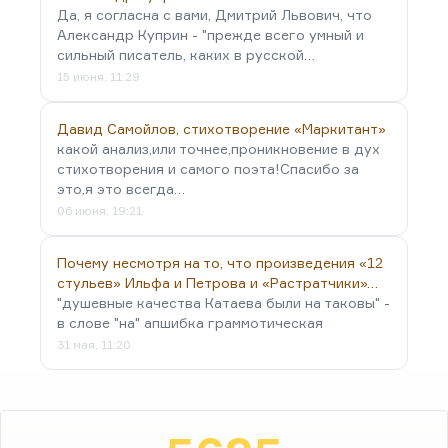
Да, я согласна с вами, Дмитрий Львович, что
Александр Куприн - "прежде всего умный и
сильный писатель, каких в русской…
15 июня, 11:29
Давид Самойлов, стихотворение «Маркитант»
какой анализ,или точнее,проникновение в дух
стихотворения и самого поэта!Спасибо за
это,я это всегда…
06 июня, 19:21
Почему несмотря на то, что произведения «12
стульев» Ильфа и Петрова и «Растратчики»…
"душевные качества Катаева были на таковы" -
в слове "на" апшибка граммотическая
31 мая, 11:20