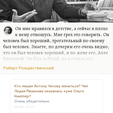
Он мне нравился в детстве, а сейчас я плохо
к нему отношусь. Мне грех это говорить. Он
человек был хороший, трогательный по-своему
был человек. Знаете, по дочерям его очень видно,
что он был человек хороший, и по жене его, Алле
Киреевой. Он был добрый, но в стихах его
ужасное количество демагогии, и по-настоящему
Роберт Рождественский
хороших стихов у него мало. Но они были, штук
20–30 я бы набрал, и даже наизусть бы кое-что
вспомнил.
Кто мешал Антону Чехову жениться? Чем
Я очень хорошо помню, как Лёня Филатов,
Лидия Мизинова оказалась хуже Ольги
Леонид Алексеевич, большой мой друг старший,
Книппер?
Очень убедительно.
читал мне… Уже больной Филатов, уже через
06 авг., 01:23
многое прошедший. Правда, он в последние-то