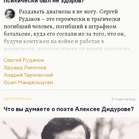
психически был не здоров?
Раздавать диагнозы я не могу. Сергей
Рудаков – это героически и трагически
погибший человек, погибший в штрафном
батальоне, куда его сослали из-за того, что он,
будучи контужен на войне и работая в
военкомате, пытался спасти от армии одного из…
по-моему, кого-то из верующих… В общем, он
Сергей Рудаков
пытался спасти от мобилизации человека,
Эдуард Лимонов
совершенно к войне не готового, совсем к ней не
Андрей Тарковский
приспособленного. Положил душу за други своя.
Осип Мандельштам
Сергей Рудаков… как поэта я не могу его
оценивать, потому что недостаточно знаю, да и
ЛИТЕРАТУРА
3 года назад
далеко не все стихи опубликованы. А по
Что вы думаете о поэте Алексее Дидурове?
переписке… Ну есть же вот это определение
Ахматовой:
«Он сошел с ума, вообразив, что
гениальным поэтом является он, а не Мандельштам»
.
…