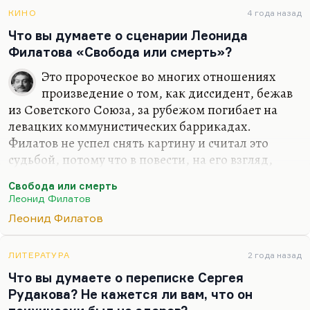
как-то, усовершенствовался и начал писать
прекрасные, очень разнообразные стихи. И я,
КИНО
4 года назад
кстати, был одним из слушателей, когда, написав
Что вы думаете о сценарии Леонида
«Опасный, очень опасный» по «Опасным связям»,
Филатова «Свобода или смерть»?
он устроил читку у себя дома. Он читал как актёр
Это пророческое во многих отношениях
блистательно! Я тогда пожалел: как жаль, что он
произведение о том, как диссидент, бежав
никогда это не…
из Советского Союза, за рубежом погибает на
левацких коммунистических баррикадах.
Филатов не успел снять картину и считал это
судьбой, потому что в повести, на его взгляд,
была этически неверная посылка. А мне кажется,
Свобода или смерть
что она верная этически. Понимаете, просто в
Леонид Филатов
девяностые годы любой человек, который
Леонид Филатов
начинал жалеть о левацких идеалах,
воспринимался как защитник ГУЛАГа. Это
совершенно не так. Мне Филатов когда-то сказал:
ЛИТЕРАТУРА
2 года назад
«Художник должен быть левым, потому что
Что вы думаете о переписке Сергея
сердце слева». Да, надо сочувствовать
Рудакова? Не кажется ли вам, что он
угнетённым, ничего не поделаешь.