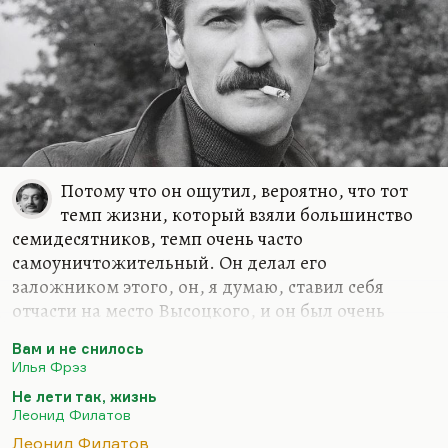
Потому что он ощутил, вероятно, что тот
темп жизни, который взяли большинство
семидесятников, темп очень часто
самоуничтожительный. Он делал его
заложником этого, он, я думаю, ставил себя
отчасти на место Высоцкого, и он был очень
востребованным актером, я посмотрел «Вам и не
Вам и не снилось
снилось», у него там роль вроде бы совсем
Илья Фрэз
необязательная, и в книге его как бы почти нет, и
Не лети так, жизнь
он там не нужен. А его сделали, чтобы звезда в
Леонид Филатов
фильме. Хотя он играет всего лишь себя из
Леонид Филатов