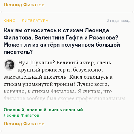
этот фильм? Потому что ему действительно
Леонид Филатов
казалось (и он всерьёз переживал эту коллизию),
что в России люди не умеют до конца
последовательно бороться за свою свободу. Ну, в
КИНО
ЛИТЕРАТУРА
2 года назад
общем, это фильм о предательстве
Как вы относитесь к стихам Леонида
интеллигенции, о предательстве ею собственных
Филатова, Валентина Гафта и Рязанова?
идеалов.
Может ли из актёра получиться большой
писатель?
Денис Драгунский довольно пронзительно
написал, на мой взгляд, о том, что…
Ну а Шукшин? Великий актёр, очень
крупный режиссёр и, безусловно,
замечательный писатель. Как я отношусь к
стихам упомянутой троицы? Лучше всего,
конечно, к стихам Филатова. Я считаю, что
Филатов вообще был скорее профессиональным
поэтом. То, что он пошёл играть — это было
Опасный, опасный, очень опасный
следствием отчасти его неверия в собственный
Леонид Филатов
литературный дар. Слава богу, под действием
Леонид Филатов
Любимова и таганской атмосферы он закалился