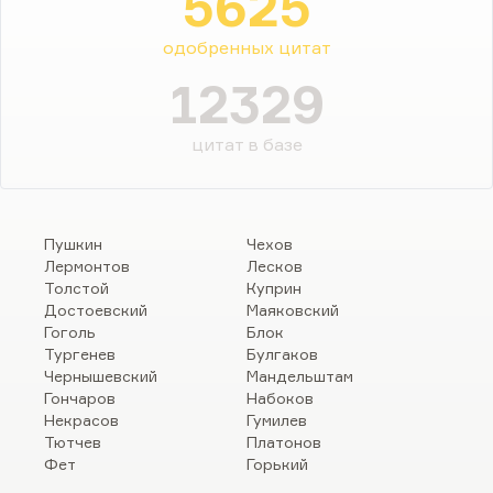
5625
одобренных цитат
12329
цитат в базе
Пушкин
Чехов
Лермонтов
Лесков
Толстой
Куприн
Достоевский
Маяковский
Гоголь
Блок
Тургенев
Булгаков
Чернышевский
Мандельштам
Гончаров
Набоков
Некрасов
Гумилев
Тютчев
Платонов
Фет
Горький