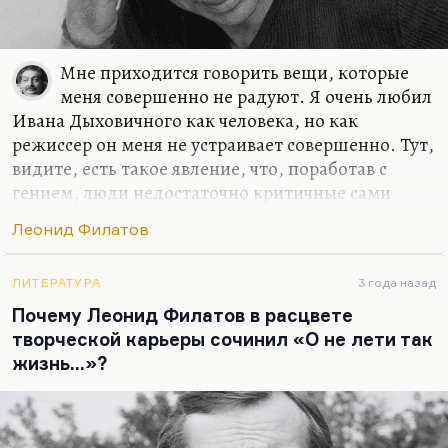
Мне приходится говорить вещи, которые
меня совершенно не радуют. Я очень любил
Ивана Дыховичного как человека, но как
режиссер он меня не устраивает совершенно. Тут,
видите, есть такое явление, что, поработав с
гением, люди недостаточно критичные сами
начинают себя считать гениями. И потом, у гения
Леонид Филатов
так все органично и легко получается — на
площадке, на сцене, — что актеру хочется ему
подражать. Я это прекрасно знаю на своем опыте,
ЛИТЕРАТУРА
3 года назад
потому что я поработал у Крымова в спектакле: в
Почему Леонид Филатов в расцвете
одной роли, в одном спектакле, но это так
творческой карьеры сочинил «О не лети так
заразительно и так волшебно; сразу кажется: «Я
жизнь…»?
тоже так могу». Надо уметь себя осаживать. Кто-
то (например, Демидова, например, Смехов,
например, Филатов), работая с Любимовым, при…