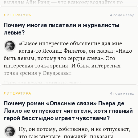
взгляды Айн Рэнд — что всякому воздаётся по
вере и никому не надо помогать — они редко
приводят к появлению хорошей литературы. Как
ЛИТЕРАТУРА
4 года назад
раз, по-моему, то, что писала Айн Рэнд — это
Почему многие писатели и журналисты
очень плохая беллетристика. Если художник не
левые?
сочувствует малым сим (или большим сим, или
«Самое интересное объяснение дал мне
бедным, или вообще не сочувствует человеку,
когда-то Леонид Филатов, он сказал: «Надо
потому что участь человека трагична), то, по-
быть левым, потому что сердце слева». Это
моему, грош цена такому художнику.
интересная точка зрения. И была интересная
точка зрения у Окуджавы:
Порядок вечен, порядок свят:
Те, что справа стоят, стоят,
ЛИТЕРАТУРА
4 года назад
А те, что идут, всегда должны
Почему роман «Опасные связи» Пьера де
Держаться левой стороны!
Лакло не отпускает читателя, хотя главный
Знаете, как знаменитая надпись на метро
герой бесстыдно играет чувствами?
«Арбатская». Держаться левой стороны — это не
Ну, он потому, собственно, и не отпускает,
значит быть обязательно таким классическим
что там впервые, пожалуй, показана
лефтистом, леваком, для которого на первом