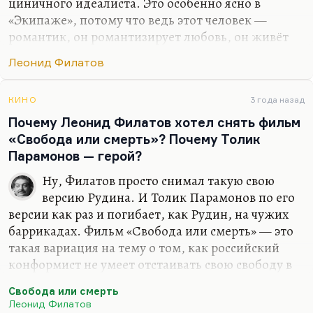
циничного идеалиста. Это особенно ясно в
«Экипаже», потому что ведь этот человек —
романтик, он романтизирует любовь, он живёт
любовью, просто он не может долго
Леонид Филатов
принадлежать никому. Но в конце концов Саша
Яковлева его успешно захомутала. Там, конечно,
он и не был бы захомутан, если бы он не был
КИНО
3 года назад
романтиком. Романтичный идеалист. Это же, как
Почему Леонид Филатов хотел снять фильм
ни странно, тема фильма «Грачи». Ведь он как
«Свобода или смерть»? Почему Толик
любит брата? Он из любви к нему и становится,
Парамонов — герой?
собственно говоря, убийцей.
Ну, Филатов просто снимал такую свою
версию Рудина. И Толик Парамонов по его
версии как раз и погибает, как Рудин, на чужих
баррикадах. Фильм «Свобода или смерть» — это
такая вариация на тему о том, как российский
конформист не умеет отстаивать свою свободу в
России, и поэтому погибает за чужую. Коллизия
Свобода или смерть
довольно частая. Почему Филатов хотел снять
Леонид Филатов