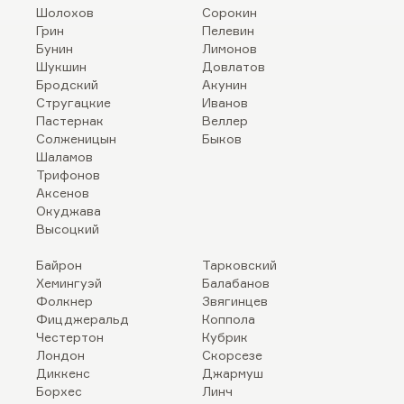
Шолохов
Сорокин
Грин
Пелевин
Бунин
Лимонов
Шукшин
Довлатов
Бродский
Акунин
Стругацкие
Иванов
Пастернак
Веллер
Солженицын
Быков
Шаламов
Трифонов
Аксенов
Окуджава
Высоцкий
Байрон
Тарковский
Хемингуэй
Балабанов
Фолкнер
Звягинцев
Фицджеральд
Коппола
Честертон
Кубрик
Лондон
Скорсезе
Диккенс
Джармуш
Борхес
Линч