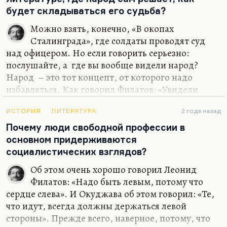
находящемуся в более выгодной позиции, была
будет складываться его судьба?
для него немыслима. Дидуров был очень
Можно взять, конечно, «В окопах
спортивный. Он был каратист, он плавал
Сталинграда», где солдаты проводят суд
великолепно. Его летний кабинет, его пляж в
над офицером. Но если говорить серьезно:
Серебряном бору… Все…
послушайте, а где вы вообще видели народ?
Народ – это тот концепт, от которого надо
избавляться. Как говорил Филатов: «Увидели
народ, и все упали на колени». Ну что это такое?
Либо богоносец, либо рогоносец (как говорил он
ИСТОРИЯ
ЛИТЕРАТУРА
2 года назад
же). Это какой-то концепт, который пытается
Почему люди свободной профессии в
заместить реальность, который пытается
основном придерживаются
заместить собой реальный народ в стране.
социалистических взглядов?
Это представление о каком-то спящем богатыре,
Об этом очень хорошо говорил Леонид
который лежит на печке, а потом ему хлопнули в
Филатов: «Надо быть левым, потому что
ладоши, и он проснулся, пошел всех спасать, спас
сердце слева». И Окуджава об этом говорил: «Те,
и опять заснул на 33 года. Нет, это легенда о
что идут, всегда должны держаться левой
паралитике, этого не будет.…
стороны». Прежде всего, наверное, потому, что