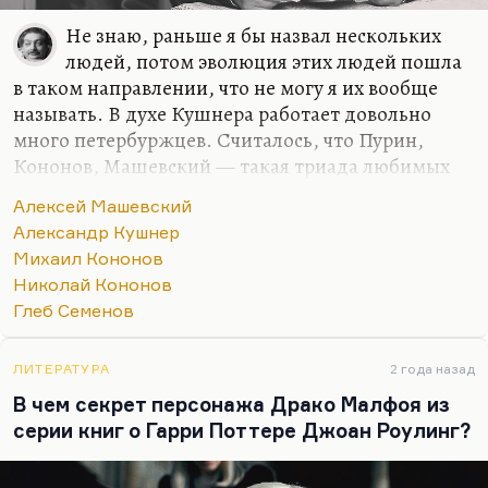
Не знаю, раньше я бы назвал нескольких
людей, потом эволюция этих людей пошла
в таком направлении, что не могу я их вообще
называть. В духе Кушнера работает довольно
много петербуржцев. Считалось, что Пурин,
Кононов, Машевский — такая триада любимых
учеников, но, к счастью, это исчезло: Пурин
Алексей Машевский
пошел совершенно своей дорогой, Кононов
Александр Кушнер
перешел на прозу в основном, да и Машевский
Михаил Кононов
эволюционировал в сторону, от Кушнера очень
Николай Кононов
далекую. Машевского я, пожалуй, больше всего
Глеб Семенов
люблю из этой тройки, хотя они все очень
интересные. Кто сегодня пишет в духе Кушнера,
я не знаю. Точно не я, притом, что моя любовь к
ЛИТЕРАТУРА
2 года назад
Кушнеру очень искренна. Можно попробовать
В чем секрет персонажа Драко Малфоя из
Глеба Семенова почитать. Он не зря ему посвятил
серии книг о Гарри Поттере Джоан Роулинг?
«То ли флейта…