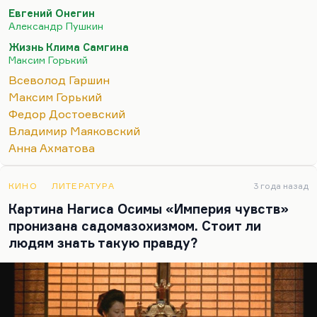
Горький бросал сам, а этот ушёл от него, и
Евгений Онегин
поэтому, конечно, он ему никогда не простил. И
Александр Пушкин
надо сказать, довольно точно его вывел,
Жизнь Клима Самгина
изобразив персонажа, умеющего всегда быть
Максим Горький
правым при довольно небогатом внутреннем
Всеволод Гаршин
содержании.
Максим Горький
Наверное, из чувства обиды в известном смысле
Федор Достоевский
написана значительная часть любовной лирики
Владимир Маяковский
Ахматовой — во всяком случае всё, посвящённое…
Анна Ахматова
КИНО
ЛИТЕРАТУРА
3 года назад
Картина Нагиса Осимы «Империя чувств»
пронизана садомазохизмом. Стоит ли
людям знать такую правду?