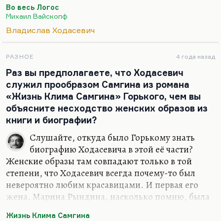
благодаря роману Ходасевича, благодаря поэтике
Во весь Логос
Маяковского (очень точно многие раскрывают её
Михаил Вайскопф
одическую традицию; скажем, в замечательной
Владислав Ходасевич
книге Вайскопфа «Во весь логос» подробно
исследованы связи Маяковского с одической
традицией в русской поэзии), благодаря всему
РАЗНОЕ
4 года назад
этому Державин жив. Другое дело, что Херасков,
Раз вы предполагаете, что Ходасевич
допустим, Сумароков (Сумароков, кстати, в
служил прообразом Самгина из романа
меньшей степени), Во весь Тредиаковский — они,
«Жизнь Клима Самгина» Горького, чем вы
естественно, как-то накрыты двумя
объясните несходство женских образов из
предыдущими…
книги и биографии?
Слушайте, откуда было Горькому знать
биографию Ходасевича в этой её части?
Женские образы там совпадают только в той
степени, что Ходасевич всегда почему-то был
невероятно любим красавицами. И первая его
жена, Марина Рындина, насколько помню, была
красавица, и вторая жена, Чулкова, и третья,
Жизнь Клима Самгина
Нина Берберова — все они были