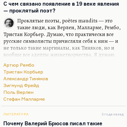
С чем связано появление в 19 веке явления
— проклятый поэт?
Проклятые поэты, poètes maudits — это
такие люди, как Верлен, Малларме, Рембо,
Тристан Корбьер. Думаю, что практически все
русские символисты причисляли себя к ним — и
не только такие маргиналы, как Тиняков, но и
вообще все адепты жизнетворчества. Я думаю,
даже Брюсов с его культом труда, потому что он
Артюр Рембо
поэт русского садомазохизма,— поэт такого
Тристан Корбьер
саморазрушения.
Александр Тиняков
Видите ли, в чём дело? Почему они называют себя
Зигмунд Фрейд
проклятыми? Дело в том, что нам всем, мне
Поль Верлен
кажется, надо несколько пересмотреть своё
Стефан Малларме
отношение к модерну. Модерн — это ведь… Ну,
собственно, я рекомендую всем книгу Таубера
ЛИТЕРАТУРА
3 года назад
«Реквием по эго», где рассмотрена моральная
Почему Валерий Брюсов писал такие
составляющая модерна, его этика. Трудно о ней