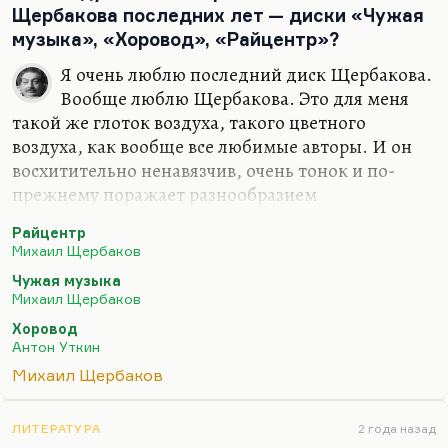
подчинением, рабством и причинением боли,—
Щербакова последних лет — диски «Чужая
это его занимало.
музыка», «Хоровод», «Райцентр»?
Он оставил, наверное, замечательные памятники
Я очень люблю последний диск Щербакова.
сложно эволюционировавшего садического
Вообще люблю Щербакова. Это для меня
отношения и к женщине, и к…
такой же глоток воздуха, такого цветного
воздуха, как вообще все любимые авторы. И он
восхитительно ненавязчив, очень тонок и по-
прежнему поражает разнообразием
художественных средств. Но именно вот в этих
Райцентр
последних дисках ничего принципиально нового
Михаил Щербаков
я не вижу. Это тот Щербаков, которого я люблю и
Чужая музыка
о котором я писал довольно много. Практически
Михаил Щербаков
все, что было о нем написано в нулевые годы, оно
Хоровод
сохраняет свою актуальность. Когда появится
Антон Уткин
какое-то принципиально новое качество, новая
Михаил Щербаков
манера, новая лексика, новая тематика, тогда об
этом можно будет говорить. Пока, на мой взгляд,
это продолжение лучших щербаковских…
ЛИТЕРАТУРА
2 года назад