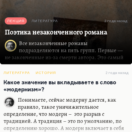
компания у Горького. Он резко оживился,…
ЛЕКЦИЯ
ЛИТЕРАТУРА
2 года назад
Поэтика незаконченного романа
Все незаконченные романы
подразделяются на пять групп. Первые —
не законченные из-за смерти автора. Это самый
очевидный случай. Например, «Тайна Эдвина
Друда».
ЛИТЕРАТУРА
ИСТОРИЯ
2 года назад
Вторые не закончены потому, что история сняла
Какое значение вы вкладываете в слово
их проблематику. Блоковский роман в стихах
«модернизм»?
«Возмездие». Помните, в предисловии сказано:
«Не чувствуя ни нужды, ни охоты заканчивать после
Понимаете, сейчас модерну дается, как
революции вещь, полную революционных
правило, такое уничижительное
предчувствий, я издаю её в неоконченном виде»
.
определение, что модерн – это разрыв с
Правда, он всё равно пытался её закончить.
традицией. А традиция – это по умолчанию, по
Последнее, что написал Блок в стихах:
определению хорошо. А модерн включает в себя