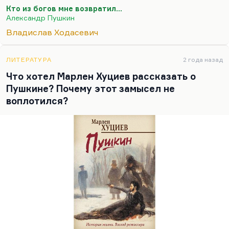
щит, и это было позором. Но во-первых, Пушкин
Кто из богов мне возвратил…
Александр Пушкин
считал, что поэт слукавил, преувеличивая свою
трусость, а во-вторых, с тех пор горациевская
Владислав Ходасевич
традиция подарила нам право не стесняться
желания жить, отсутствие каких-либо воинских
ЛИТЕРАТУРА
2 года назад
добродетелей. И Пушкин «Кто из богов мне
Что хотел Марлен Хуциев рассказать о
возвратил…» — он же не зря взялся переводить,
Пушкине? Почему этот замысел не
перелагать этот текст.
воплотился?