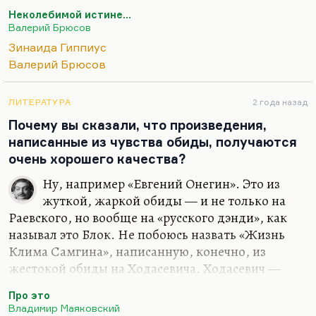
правда, люди модерна очень четко разделяли
Неколебимой истине…
жизнестроительство, жизнетворчество и быт. Это
Валерий Брюсов
бесило, скажем, Ходасевича, который как раз был
Зинаида Гиппиус
за последовательность, за гибель всерьез. Но у
Валерий Брюсов
Брюсова в одной части его жизни были пироги с
морковью, активная издательская деятельность,
благополучный брак и самопиар, а в другой
ЛИТЕРАТУРА
2 года назад
стороне его жизни — и он грамотно развел эти
Почему вы сказали, что произведения,
две свои ипостаси — роман с Надей Львовой,
написанные из чувства обиды, получаются
трагическая история с Ниной Петровской.…
очень хорошего качества?
Ну, например «Евгений Онегин». Это из
жуткой, жаркой обиды — и не только на
Раевского, но вообще на «русского дэнди», как
называл это Блок. Не побоюсь назвать «Жизнь
Клима Самгина», написанную, конечно, из
жестокой обиды на Ходасевича. Ходасевич —
единственный человек, которому удалось
Про это
соскочить с «горьковской иглы». Остальных
Владимир Маяковский