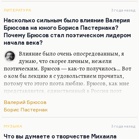
гложет. Ну и во-вторых, понимаете, у
слизиренцев повышенное чувство собственного
ЛИТЕРАТУРА
3 года назад
достоинства, поэтому их не так легко смешать с
Насколько сильным было влияние Валерия
грязью. Они сопротивляются попыткам их
Брюсова на юного Бориса Пастернака?
унижения. Унижение — это главное, что
Почему Брюсов стал поэтическом лидером
происходит сегодня с любым нонконформистом.
начала века?
Его пытаются…
Влияние было очень опосредованным, я
думаю, что скорее личным, нежели
поэтическим. Брюсов — как-то получилось… Вот
о ком бы лекцию я с удовольствием прочитал,
потому что этого поэта люблю. Брюсов, как мне
представляется, единственный в России поэт
самомазохизма, которого садомазохизм
Валерий Брюсов
интересовал решительно на всех уровнях, от
Борис Пастернак
эротического до политического. Отсюда же его
внимание к метафизике власти, к проблеме
власти. Как у Генриха Манна у «Учителе Гнусе»
МУЗЫКА
3 года назад
сложное взаимоотношение между рабством и
Что вы думаете о творчестве Михаила