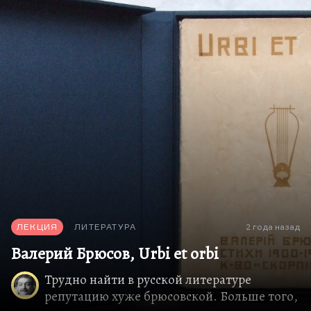
живущий в чужом доме или за чужой счёт.
Ничего оскорбительного в этом нет.
Да, Ходасевич примерно полгода прожил у
Горького на таких правах. У Горького полный дом
был приживалов, и ничего в этом не было
унизительного. То, что он нашёл в себе мужество
уйти — это прекрасно. Вот…
ЛЕКЦИЯ
ЛИТЕРАТУРА
2 года назад
Валерий Брюсов, Urbi et orbi
Трудно найти в русской литературе
репутацию хуже брюсовской. Больше того,