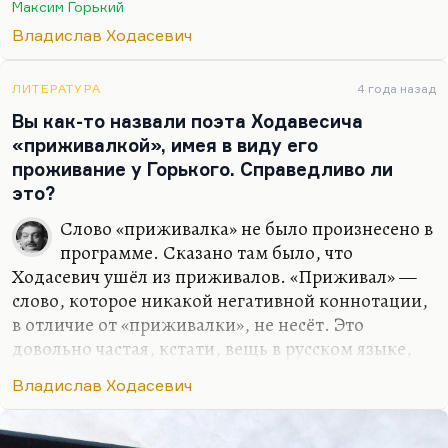
Максим Горький
очаровательными. И вообще в Ходасевича всегда
Владислав Ходасевич
влюблялись красавицы. И Самгину тоже всегда
доставались красавицы. Только Алина Телепнёва
его почему-то не полюбила. Понятно, почему.
ЛИТЕРАТУРА
4 года назад
Потому что Алина Телепнёва — такая русская
Вы как-то назвали поэта Ходавесича
душа, и она чувствует самгинскую пустоту.
«приживалкой», имея в виду его
Конечно, это огромная тема в жизни Ходасевича
проживание у Горького. Справедливо ли
и в жизни всякого мужчину, но это особый
это?
разговор. Я думаю, что…
Слово «приживалка» не было произнесено в
программе. Сказано там было, что
Ходасевич ушёл из приживалов. «Приживал» —
слово, которое никакой негативной коннотации,
в отличие от «приживалки», не несёт. Это
довольно частая, кстати, вещь в русском языке,
когда слово в женском роде звучит
Владислав Ходасевич
оскорбительнее, чем в мужском (я потом подберу
примеры). В принципе, приживал (посмотрите у
Ушакова, у Ожегова) — это небогатый человек,