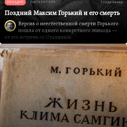
ЛЕКЦИЯ
ЛИТЕРАТУРА
3 года назад
Поздний Максим Горький и его смерть
Версия о неестественной смерти Горького
пошла от одного конкретного эпизода —
от его встречи со Сталиным.
Сталин приехал к Горькому, когда тот уже
умирал, был фактически в агонии. Но у таких
людей, как Горький, понимаете, духовная жизнь
очень сильно влияет на физическую. Он при виде
Сталина резко оживился. Он уже синел, у него
уже был цианоз. Но при виде вождя (они
приехали втроем — по-моему, Сталин, Молотов
и кто-то еще) он порозовел. Заговорил, как ни
странно, о двух темах — о женщинах-
писательницах, о том, что нужно поощрять
женскую литературу, и об упадке французской
литературы и в целом литературы буржуазной,
европейской. 15 минут пробыли Сталин и