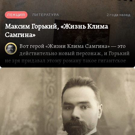
ЛЕКЦИЯ
ЛИТЕРАТУРА
2 года назад
Максим Горький, «Жизнь Клима
Самгина»
Вот герой «Жизни Клима Самгина» — это
действительно новый персонаж, и Горький
не зря придавал этому роману такое гигантское
значение. Не зря он говорил, что
«от меня
останется, может быть, тридцать томов
сочинений, но все будут говорить, что он тридцать
лет готовился написать главный роман, а потом его
написал»
. «Жизнь Клима Самгина», мне кажется,
как и все великие романы, родилась из
стремления свести счеты с бывшим другом. Так
получилось, мне кажется, у Достоевского, когда
у него в разных героях узнают Слащева. Это
версия Сараскиной, но я думаю, что она во