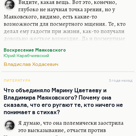
он описан у Ходасевича… Давайте вспомним, чем
Видите, какая вещь. Вот это, конечно,
это кончилось, каким грандиозным скандалом,
глубоко не научная точка зрения, но у
когда…
Маяковского, видимо, есть какие-то
возможности для посмертного мщения. Те, кто
делал ему гадости при жизни, как-то получали
довольно жесткое возмездие. Да и посмертные
гадости тоже. Те, кто о нем писал дурно… Вот
Воскресение Маяковского
есть какая-то ужасная логика в том, что покончил
Юрий Карабчиевский
с собой Юрий Карабчиевский — автор книги
Владислав Ходасевич
«Воскрешение Маяковского», в которой
оскорбленная любовь к Маяковскому чувствуется,
но чувствуется и жесточайший сарказм.
ЛИТЕРАТУРА
3 года назад
Маяковский осудил самоубийство Есенина и
Что объединяло Марину Цветаеву и
покончил с собой. Карабчиевский всю судьбу
Владимира Маяковского? Почему она
Маяковского рассмотрел как одно литературное
сказала, что его ругают те, кто ничего не
самоубийство, растянувшееся на двадцать лет, и
понимает в стихах?
покончил с собой.…
Я думаю, что она полемически заострила
это высказывание, отчасти против