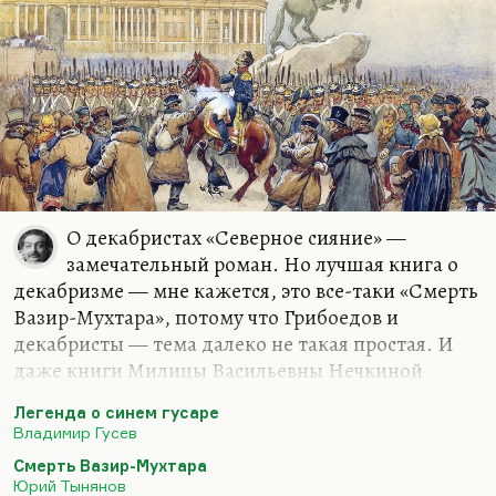
О декабристах «Северное сияние» —
замечательный роман. Но лучшая книга о
декабризме — мне кажется, это все-таки «Смерть
Вазир-Мухтара», потому что Грибоедов и
декабристы — тема далеко не такая простая. И
даже книги Милицы Васильевны Нечкиной
далеко не все акценты здесь расставили. Так что я
Легенда о синем гусаре
бы не стал искать какой-то книги специальной о
Владимир Гусев
декабризме.
Смерть Вазир-Мухтара
Мне, кстати, нравилась в свое время «Легенда о
Юрий Тынянов