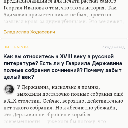
предназначавшийся для печати рассказ самого
Георгия Иванова о том, что это за история. Там
Адамович причастен никак не был, просто он
замывал кровь за двумя убийцами. Это всё лежит,
это напечатано в «Митином журнале», лежит в
Владислав Ходасевич
Сети. Почитайте. Это довольно широко
раскрытая информация, и подробно обсуждалась
она.
ЛИТЕРАТУРА
3 года назад
Как вы относитесь к XVIII веку в русской
Я не думаю, что Ходасевич распространял слухи о
литературе? Есть ли у Гавриила Державина
прямой причастности Адамовича к убийству. Он
полные собрания сочинений? Почему забыт
просто совершенно не скрывал того, что
целый век?
Адамович был перед своим отъездом замешан в
нескольких грязных историях. Ну, что тут
У Державина, насколько я помню,
говорить? Адамович сам был человек очень
выходили достаточно полные собрания ещё
небезупречный. И достаточно почитать
в XIX столетии. Сейчас, вероятно, действительно
«Цветник»…
нет такого собрания. Но я абсолютно убеждён,
что Державин не сброшен с корабля
современности — уже хотя бы потому, что