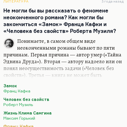
это «Египетские ночи», не только Пушкина, а
ЛИТЕРАТУРА
3 года назад
гениальное, по-моему, конгениальное её
Не могли бы вы рассказать о феномене
продолжение у Брюсова. Я считаю, что это
неоконченного романа? Как могли бы
вообще лучшее, что Брюсов написал в жизни.
закончиться «Замок» Франца Кафки и
«Человека без свойств» Роберта Музиля?
Ну, эта тема…
Понимаете, в самом общем виде
неоконченными романы бывают по пяти
причинам. Первая причина — автор умер («Тайна
Эдвина Друда»). Вторая — автору надоело или он
понял неосуществимость задачи («Человек без
свойств»). Третья — книга не может быть
закончена в это время, потому что её нельзя
Замок
напечатать, и автор вынужден печатать
Франц Кафка
неоконченный вариант («Евгений Онегин»).
Человек без свойств
Четвёртая причина — автор понял иллюзорность
Роберт Музиль
поставленной ему задачи, потому что время
Жизнь Клима Самгина
изменилось («Чёрная металлургия» Фадеева).
Максим Горький
А пятый случай — случай «Жизни Клима
Франц Кафка