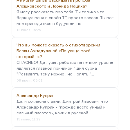
Не могли бы вы рассказать про Юза
Алешковского и Леонида Мациха?
Я могу рассказать про тебя. Ты только что
блркнул меня в своём ТГ, просто зассал. Ты мог
мне пригодиться в будущем, но…
12 июля, 15:25
Что вы можете сказать о стихотворении
Беллы Ахмадулиной «По улице моей
который…»?
СПАСИБО! Да , увы . рабство на генном уровне
является главной причиной " дня сурка
".Развивпть тему можно , но .. опять "…
09 июля, 03:01
Александр Куприн
Да, я согласна с вами, Дмитрий Львович, что
Александр Куприн - "прежде всего умный и
сильный писатель, каких в русской…
15 июня, 11:29