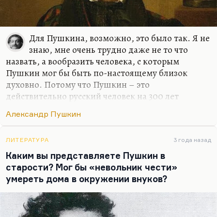
Для Пушкина, возможно, это было так. Я не
знаю, мне очень трудно даже не то что
назвать, а вообразить человека, с которым
Пушкин мог бы быть по-настоящему близок
духовно. Потому что Пушкин – это
действительно русский человек на 300 лет
вперед, русский человек на вырост. У Пушкина не
Александр Пушкин
было равного собеседника, поэтому он старался
беседовать с теми, кто готовы был его выслушать.
Это Павел Воинович Нащокин – человек очень
ЛИТЕРАТУРА
3 года назад
добрый, но звезд с неба не хватавший. Тем не
Каким вы представляете Пушкин в
менее, он был мудрый, причем какой-то
старости? Мог бы «невольник чести»
покровительной мудростью. Он к Пушкину
умереть дома в окружении внуков?
относился, как ни странно, как к младшему и
очень о нем заботился. Вот Нащокин был
искренним по-настоящему, но истинным