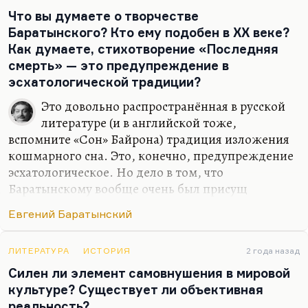
поговорить — это шестидесятые и семидесятые
Что вы думаете о творчестве
годы, и даже восьмидесятые, кстати. Когда я его
Баратынского? Кто ему подобен в XX веке?
знал, мне случалось с ним общаться очень
Как думаете, стихотворение «Последняя
коротко, Шефнер, мне кажется, переживал пик
смерть» — это предупреждение в
своей активности. И лучшие свои вещи написал
эсхатологической традиции?
после пятидесяти, не говоря уж о том, что…
Это довольно распространённая в русской
литературе (и в английской тоже,
вспомните «Сон» Байрона) традиция изложения
кошмарного сна. Это, конечно, предупреждение
эсхатологическое. Но дело в том, что
Баратынскому вообще очень был присущ
эсхатологизм, мрачное мировоззрение
Евгений Баратынский
(вспомните, «Последнего поэта»). Он вообще поэт
уверенный, и уверенный не без основания, что на
нём заканчивается традиция. Я думаю, что она
ЛИТЕРАТУРА
ИСТОРИЯ
2 года назад
даже на Батюшкове закончилась. Он —
Силен ли элемент самовнушения в мировой
последний сын гармонии. Дальше начинается
культуре? Существует ли объективная
дисгармония, дальше начинается распад такой.
реальность?