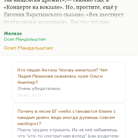
«Концерте на вокзале». Но, простите, ещё у
Евгения Баратынского сказано: «Век шествует
путём своим железным». Так что тут про
железный занавес ничего. Другое дело, что
Железо
поэтика железа, тема железности в XX веке ( «…
Осип Мандельштам
карлы в железе живут» вспомните у Николая
Осип Мандельштам
Клюева) — это важная поэтика железного века, и
она, конечно, отчасти предсказательная.
Кто мешал Антону Чехову жениться? Чем
Лидия Мизинова оказалась хуже Ольги
Книппер?
Очень убедительно.
06 авг., 01:23
Почему в песне БГ «небо становится ближе с
каждым днем», ведь иногда думаешь совсем
наоборот?
Порчу трудно отрицать. Из-за неё забываешь,
что "кто-то смотрит нам вслед" (как родители