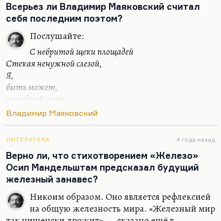
газеты», в две недели умер. «Пугливое
Всерьез ли Владимир Маяковский считал
воображение» есть и Пушкина. Поэт очень…
себя последним поэтом?
Послушайте:
С небритой щеки площадей
Стекая ненужной слезой,
Я,
быть может,
последний поэт.
Это же реминисценция из Евгения Баратынского.
Владимир Маяковский
Это его стихотворение «Последний поэт». Любой
поэт считает себя последним, это мощное
ЛИТЕРАТУРА
4 года назад
средство самоподзавода. Как говорил все тот же
Верно ли, что стихотворением «Железо»
Борис Стругацкий: «Люди пишут антиутопии не
Осип Мандельштам предсказал будущий
потому, что хотят кого-то предупредить (хотя и
железный занавес?
это тоже), а потому что это сильный и выгодный
Никоим образом. Оно является рефлексией
сюжет».
на общую железность мира. «Железный мир
так нищенски дрожит»,— сказано ещё в