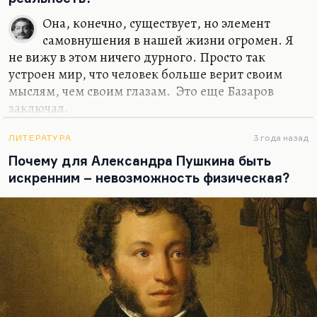
Кстати, Тютчев — это уже поэт катастрофы, поэт
Она, конечно, существует, но элемент
распада. При том, что его личная жизнь и
самовнушения в нашей жизни огромен. Я
карьера, и его политические взгляды, они все
не вижу в этом ничего дурного. Просто так
наводят на мысль…
устроен мир, что человек больше верит своим
мыслям, чем своим глазам. Это еще Базаров
заключал.
Но я сторонник такой одной штуки, такого
ЛИТЕРАТУРА
3 года назад
психологического хода. Когда-то в Киеве Машка
Почему для Александра Пушкина быть
Старожицкая меня познакомила с очень
искренним – невозможность физическая?
интересным психологом. Она тогда не писала и
меня познакомила. И мы говорили, я развивал
свою тогдашнюю теорию о том, что психологи
занимаются довольно мерзкой штукой: они учат
примиряться с реальностью вместо того, чтобы ее
менять. И она сказала вещь, меня поразившую:
«Мы, как правило, виним в своих бедах себя. Люди
рефлексирующие,…