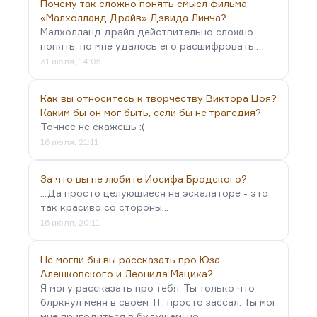
Почему так сложно понять смысл фильма
«Малхолланд Драйв» Дэвида Линча?
Малхолланд драйв действительно сложно
понять, но мне удалось его расшифровать:…
31 июля, 14:05
Как вы относитесь к творчеству Виктора Цоя?
Каким бы он мог быть, если бы не трагедия?
Точнее не скажешь :(
16 июля, 21:11
За что вы не любите Иосифа Бродского?
...Да просто целующиеся на эскалаторе - это
так красиво со стороны...
16 июля, 20:11
Не могли бы вы рассказать про Юза
Алешковского и Леонида Мациха?
Я могу рассказать про тебя. Ты только что
блркнул меня в своём ТГ, просто зассал. Ты мог
мне пригодиться в будущем, но…