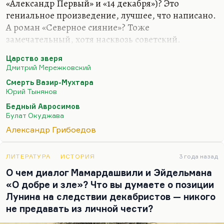
«Александр Первый» и «14 декабря»)? Это
гениальное произведение, лучшее, что написано.
А роман «Северное сияние»? Тоже
замечательный, хотя насквозь советский.
А, в конце концов, «Смерть Вазир-Мухтара»?
Царство зверя
Грибоедовская судьба, которую Тынянов так
Дмитрий Мережковский
хитро примерил на свою. Конечно, это роман о
Смерть Вазир-Мухтара
себе, но и о декабризме тоже. Мы знаем, что
Юрий Тынянов
Грибоедов при всем своем скептическом
Бедный Авросимов
отношении к заговору был в него интегрирован
Булат Окуджава
крайне глубоко. Слава богу, что его успели
Александр Грибоедов
предупредить и об обыске, и аресте — и он сжег
огромное количество документов. Ну, у
ЛИТЕРАТУРА
ИСТОРИЯ
3 года назад
Нечкиной в книге «Грибоедов и декабристы» все
О чем диалог Мамардашвили и Эйдельмана
это подробно рассмотрено. А…
«О добре и зле»? Что вы думаете о позиции
Лунина на следствии декабристов — никого
не предавать из личной чести?