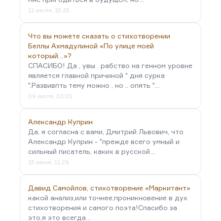
12 июля, 15:25
Что вы можете сказать о стихотворении
Беллы Ахмадулиной «По улице моей
который…»?
СПАСИБО! Да , увы . рабство на генном уровне
является главной причиной " дня сурка
".Развивпть тему можно , но .. опять "…
09 июля, 03:01
Александр Куприн
Да, я согласна с вами, Дмитрий Львович, что
Александр Куприн - "прежде всего умный и
сильный писатель, каких в русской…
15 июня, 11:29
Давид Самойлов, стихотворение «Маркитант»
какой анализ,или точнее,проникновение в дух
стихотворения и самого поэта!Спасибо за
это,я это всегда…