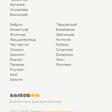
Аксенов
Окуджава
Высоцкий
Байрон
Тарковский
Хемингуэй
Балабанов
Фолкнер
Звягинцев
Фицджеральд
Коппола
Честертон
Кубрик
Лондон
Скорсезе
Диккенс
Джармуш
Борхес
Линч
Паланик
Феллини
Роулинг
Кинг
Капоте
Быков
ФМ
Библиотека Дмитрия Быкова
2022..2026. Проект
Стаса Сырицына