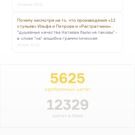
06 июня, 19:21
Почему несмотря на то, что произведения «12
стульев» Ильфа и Петрова и «Растратчики»…
"душевные качества Катаева были на таковы" -
в слове "на" апшибка граммотическая
31 мая, 11:20
5625
одобренных цитат
12329
цитат в базе