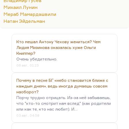
Владимир Гусев
суверену (назовём это так). А что происходит с
Михаил Лунин
личной честью? Личная честь — это… «
Душу —
Мераб Мамардашвили
Богу, честь — никому»
— вот такой девиз, так бы
Натан Эйдельман
это формулировалось. Дело в том, что позиция
Лунина на самом деле достаточно уникальна.
Лунин не чувствует себя принадлежащим ни к
Кто мешал Антону Чехову жениться? Чем
какой корпорации, ни к какому сословию,…
Лидия Мизинова оказалась хуже Ольги
Книппер?
Очень убедительно.
06 авг., 01:23
Почему в песне БГ «небо становится ближе с
каждым днем», ведь иногда думаешь совсем
наоборот?
Порчу трудно отрицать. Из-за неё забываешь,
что "кто-то смотрит нам вслед" (как родители
или как те, кто нас любит). И…
03 авг., 04:58