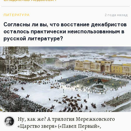
финальные её главы уже о старом Лунине в Акатуе
были для меня просто откровением. До сих пор я
ЛИТЕРАТУРА
2 года назад
помню лунинскую цитату оттуда: «
Смирение не
Согласны ли вы, что восстание декабристов
есть уничижение. До…
осталось практически неиспользованным в
русской литературе?
Ну, как же? А трилогия Мережковского
«Царство зверя» («Павел Первый»,