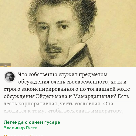
Что собственно служит предметом
обсуждения очень своевременного, хотя и
строго законспирированного по тогдашней моде
обсуждения Эйдельмана и Мамардашвили? Есть
честь корпоративная, честь сословная. Она
сводится к тому, чтобы всех сдать императору,
поскольку они дворяне, а вассал обязан быть
Легенда о синем гусаре
лоялен к феодалу. Ну, ничего не поделаешь,
Владимир Гусев
вассал обязан быть лоялен к верховной власти, к