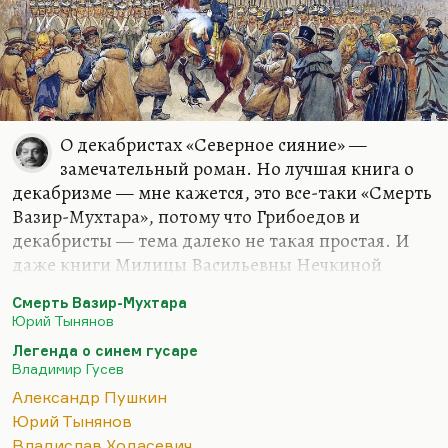
О декабристах «Северное сияние» —
замечательный роман. Но лучшая книга о
декабризме — мне кажется, это все-таки «Смерть
Вазир-Мухтара», потому что Грибоедов и
декабристы — тема далеко не такая простая. И
даже книги Милицы Васильевны Нечкиной
далеко не все акценты здесь расставили. Так что я
Смерть Вазир-Мухтара
бы не стал искать какой-то книги специальной о
Юрий Тынянов
декабризме.
Легенда о синем гусаре
Мне, кстати, нравилась в свое время «Легенда о
Владимир Гусев
синем гусаре» Гусева, потому что о Лунине трудно
Александр Пушкин
писать, но как-то вот… Эту книгу называли
Юрий Тынянов
скучной, а я её проглотил. Во всяком случае,
Владислав Ходасевич