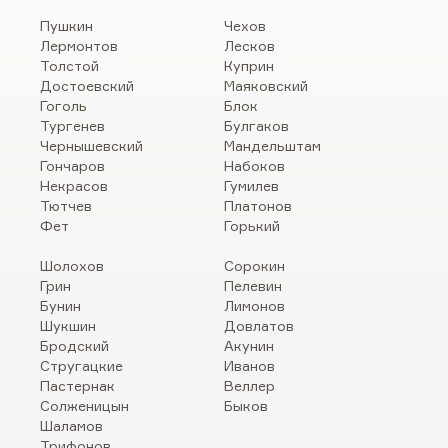
Пушкин
Чехов
Лермонтов
Лесков
Толстой
Куприн
Достоевский
Маяковский
Гоголь
Блок
Тургенев
Булгаков
Чернышевский
Мандельштам
Гончаров
Набоков
Некрасов
Гумилев
Тютчев
Платонов
Фет
Горький
Шолохов
Сорокин
Грин
Пелевин
Бунин
Лимонов
Шукшин
Довлатов
Бродский
Акунин
Стругацкие
Иванов
Пастернак
Веллер
Солженицын
Быков
Шаламов
Трифонов