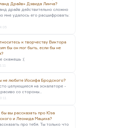
ланд Драйв» Дэвида Линча?
анд драйв действительно сложно
но мне удалось его расшифровать:
4:05
тноситесь к творчеству Виктора
им бы он мог быть, если бы не
я?
е скажешь :(
1:11
вы не любите Иосифа Бродского?
осто целующиеся на эскалаторе -
красиво со стороны...
0:11
 бы вы рассказать про Юза
ского и Леонида Мациха?
ассказать про тебя. Ты только что