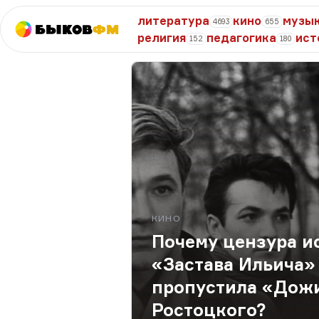
литература
кино
музы
4693
655
Быков
ФМ
религия
педагогика
ист
152
180
КИНО
Почему цензура и
«Застава Ильича» 
пропустила «Дож
Ростоцкого?