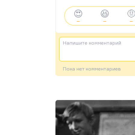
😍
😆

—
—
—
Напишите комментарий
Пока нет комментариев