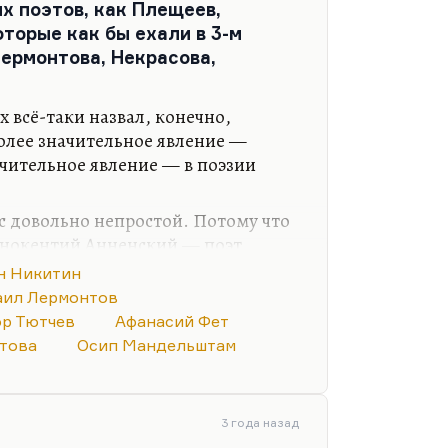
их поэтов, как Плещеев,
человек, не имеющий к тому
торые как бы ехали в 3-м
рного опыта, кроме нескольких
Лермонтова, Некрасова,
кольную повесть, лучший
ой литературе.
 объяснить, каким образом этот
 всё-таки назвал, конечно,
отому что «Доживем до
олее значительное явление —
лько неправильная во всех…
чительное явление — в поэзии
с довольно непростой. Потому что
ннокентий Анненский — поэт,
 которого вышла вся русская
н Никитин
сть всё. Как говорила Ахматова, «в
ил Лермонтов
 цитируя некоторые его почти
р Тютчев
Афанасий Фет
ов, был Надсон, был упомянутый
това
Осип Мандельштам
Фет. Были большие поэты —
орым эта сугубо прозаическая,
эпоха не дала развернуться и
3 года назад