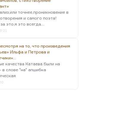
амойлов, стихотворение
ант»
ализ,или точнее,проникновение в
отворения и самого поэта!
за это,я это всегда…
9:21
есмотря на то, что произведения
ьев» Ильфа и Петрова и
тчики»…
ые качества Катаева были на
- в слове "на" апшибка
ическая
:20