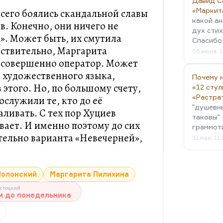
Давид С
«Маркит
сего боялись скандальной славы
какой ан
в. Конечно, они ничего не
дух стих
». Может быть, их смутила
Спасибо 
йствительно, Маргарита
06 июня, 1
совершенно оператор. Может
а художественного языка,
Почему н
этого. Но, по большому счету,
«12 стул
«Растра
ослужили те, кто до её
"душевн
аливать. С тех пор Хуциев
таковы" 
вает. И именно поэтому до сих
граммот
тельно варианта «Невечерней»,
31 мая, 11
Полонский
Маргарита Пилихина
остоцкий
 до понедельника