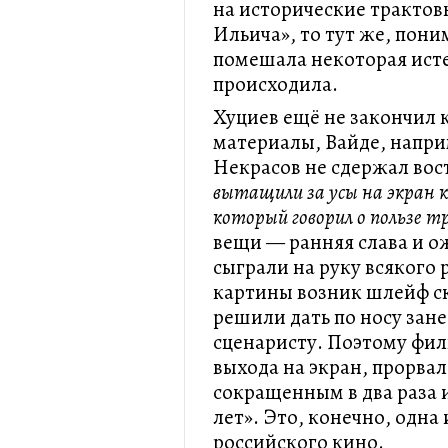
на исторические трактовк
Ильича», то тут же, пони
помешала некоторая исте
происходила.
Хуциев ещё не закончил 
материалы, Вайде, напри
Некрасов не сдержал вос
вытащили за усы на экран кл
который говорил о пользе тр
вещи — ранняя слава и 
сыграли на руку всякого 
картины возник шлейф с
решили дать по носу зан
сценаристу. Поэтому фил
выхода на экран, прорвал
сокращенным в два раза 
лет». Это, конечно, одна
российского кино.