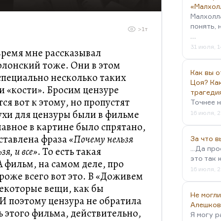
«Малхол
Малхолл
понять, 
>1т
…
31 июля, 1
 время мне рассказывал
олонский тоже. Они в этом
Как вы о
специально несколько таких
Цоя? Как
ли «кости». Бросим цензуре
трагеди
ся вот к этому, но пропустят
Точнее н
ухи для цензуры были в фильме
16 июля, 2
лавное в картине было спрятано,
ыставлена фраза
«Почему нельзя
За что 
...Да пр
я, и все»
. То есть такая
это так 
 фильм, на самом деле, про
16 июля, 2
ороже всего вот это. В «Доживем
екоторые вещи, как бы
Не могли
И поэтому цензура не обратила
Алешков
ь этого фильма, действительно,
Я могу р