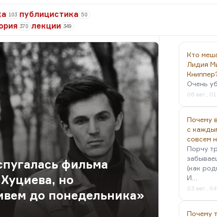
ка
публицистика
103
50
ория
лекции
370
349
Кто меш
Лидия М
Книппер
Очень у
06 авг., 01
Почему в
с кажды
совсем 
Порчу тр
забываеш
спугалась фильма
(как род
Хуциева, но
И…
03 авг., 0
ивем до понедельника»
Почему 