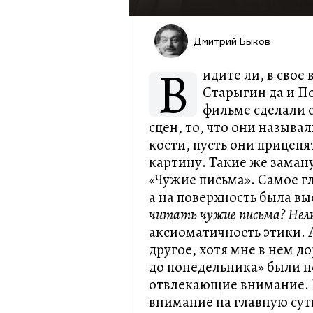
Дмитрий Быков
В
идите ли, в свое
Старыгин да и П
фильме сделали 
сцен, то, что они называ
кости, пусть они прицепят
картину. Такие же заман
«Чужие письма». Самое г
а на поверхность была в
читать чужие письма? Нельз
аксиоматичность этики. А
другое, хотя мне в нем д
до понедельника» были н
отвлекающие внимание. 
внимание на главную сут