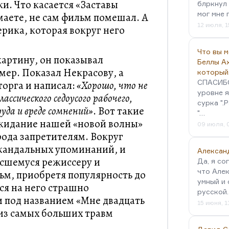
и. Что касается «Заставы
блркнул 
мог мне 
маете, не сам фильм помешал. А
12 июля, 1
рика, которая вокруг него
Что вы 
картину, он показывал
Беллы А
мер. Показал Некрасову, а
который
СПАСИБО!
торга и написал:
«Хорошо, что не
уровне я
ассического седоусого рабочего,
сурка ".
уда и вреде сомнений»
. Вот такие
"…
ожидание нашей «новой волны»
09 июля, 
рода запретителям. Вокруг
кандальных упоминаний, и
Алексан
есшемуся режиссеру и
Да, я со
что Алек
ьм, приобретя популярность до
умный и 
ся на него страшно
русской
и под названием «Мне двадцать
15 июня, 1
 из самых больших травм