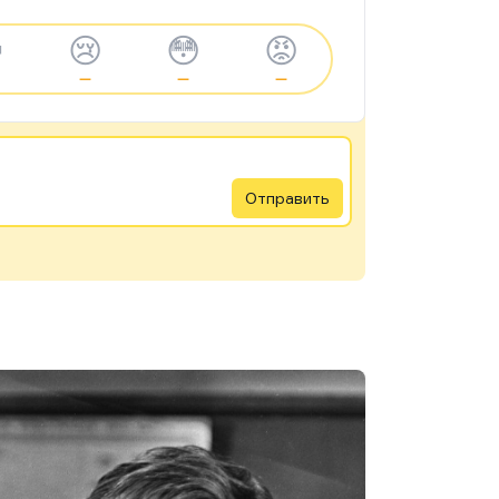

😢
😳
😡
—
—
—
Отправить