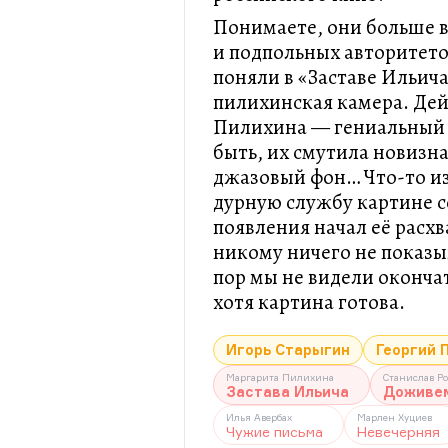
Понимаете, они больше в
и подпольных авторитето
поняли в «Заставе Ильича
пилихинская камера. Де
Пилихина — гениальный 
быть, их смутила новизн
джазовый фон… Что-то из 
дурную службу картине с
появления начал её расхв
никому ничего не показы
пор мы не видели оконча
хотя картина готова.
Игорь Старыгин
Георгий 
Маргарита Пилихина
Станислав Р
Застава Ильича
Доживем
Илья Авербах
Марлен Хуциев
Чужие письма
Невечерняя