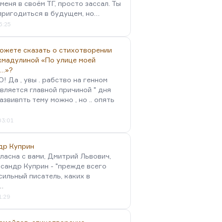
меня в своём ТГ, просто зассал. Ты
пригодиться в будущем, но…
5:25
можете сказать о стихотворении
хмадулиной «По улице моей
…»?
 Да , увы . рабство на генном
вляется главной причиной " дня
Развивпть тему можно , но .. опять
03:01
др Куприн
гласна с вами, Дмитрий Львович,
сандр Куприн - "прежде всего
сильный писатель, каких в
…
1:29