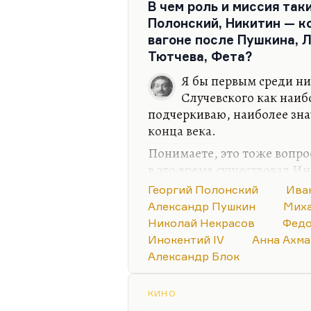
В чем роль и миссия так
объяснить, каким образом 
Полонский, Никитин — ко
времени никакого литерату
вагоне после Пушкина, 
стихов, написал лучшую ш
Тютчева, Фета?
школьный сценарий в русск
И самое главное, я не могу
Я бы первым среди них
сценарий был поставлен, п
Случевского как наиб
понедельника» ― это насто
подчеркиваю, наиболее зна
конца века.
Понимаете, это тоже вопро
в это время существовал И
безусловно, гениальный, из
Георгий Полонский
Ива
поэзия XX столетия. В нем е
Александр Пушкин
Миха
нем есть даже Хлебников»,
Николай Некрасов
Федо
заумные стихи. Был Фофан
Инокентий IV
Анна Ахма
Случевский, был поздний 
Александр Блок
безусловно, большие — кот
зловонная, страшно пошлая 
КИНО
осуществится.