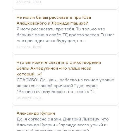
16 июля, 20:11
Не могли бы вы рассказать про Юза
Алешковского и Леонида Мациха?
Я могу рассказать про тебя. Ты только что
блркнул меня в своём ТГ, просто зассал. Ты мог
мне пригодиться в будущем, но…
12 июля, 15:25
Что вы можете сказать о стихотворении
Беллы Ахмадулиной «По улице моей
который…»?
СПАСИБО! Да , увы . рабство на генном уровне
является главной причиной " дня сурка
".Развивпть тему можно , но .. опять "…
09 июля, 03:01
Александр Куприн
Да, я согласна с вами, Дмитрий Львович, что
Александр Куприн - "прежде всего умный и
сильный писатель, каких в русской…