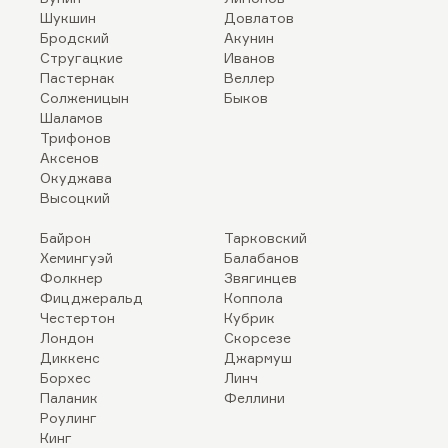
Шукшин
Довлатов
Бродский
Акунин
Стругацкие
Иванов
Пастернак
Веллер
Солженицын
Быков
Шаламов
Трифонов
Аксенов
Окуджава
Высоцкий
Байрон
Тарковский
Хемингуэй
Балабанов
Фолкнер
Звягинцев
Фицджеральд
Коппола
Честертон
Кубрик
Лондон
Скорсезе
Диккенс
Джармуш
Борхес
Линч
Паланик
Феллини
Роулинг
Кинг