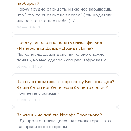
наоборот?
Порчу трудно отрицать. Из-за неё забываешь,
что "кто-то смотрит нам вслед" (как родители
или как те, кто нас любит). И…
03 авг., 04:58
Почему так сложно понять смысл фильма
«Малхолланд Драйв» Дэвида Линча?
Малхолланд драйв действительно сложно
понять, но мне удалось его расшифровать:…
31 июля, 14:05
Как вы относитесь к творчеству Виктора Цоя?
Каким бы он мог быть, если бы не трагедия?
Точнее не скажешь :(
16 июля, 21:11
За что вы не любите Иосифа Бродского?
...Да просто целующиеся на эскалаторе - это
так красиво со стороны...