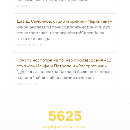
15 июня, 11:29
Давид Самойлов, стихотворение «Маркитант»
какой анализ,или точнее,проникновение в дух
стихотворения и самого поэта!Спасибо за
это,я это всегда…
06 июня, 19:21
Почему несмотря на то, что произведения «12
стульев» Ильфа и Петрова и «Растратчики»…
"душевные качества Катаева были на таковы" -
в слове "на" апшибка граммотическая
31 мая, 11:20
5625
одобренных цитат