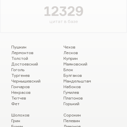
12329
цитат в базе
Пушкин
Чехов
Лермонтов
Лесков
Толстой
Куприн
Достоевский
Маяковский
Гоголь
Блок
Тургенев
Булгаков
Чернышевский
Мандельштам
Гончаров
Набоков
Некрасов
Гумилев
Тютчев
Платонов
Фет
Горький
Шолохов
Сорокин
Грин
Пелевин
Бунин
Лимонов