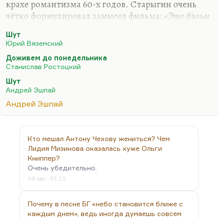
крахе романтизма 60-х годов. Старыгин очень
чётко формулировал замысел фильма:
«Это фильм
об историке, который устал преподавать эту
Шут
историю»
. То есть об историке, который устал от
Юрий Вяземский
повторяющихся штампов, устал от бесполезности
Доживем до понедельника
его работы. Помните, он говорит:
«Мой КПД мог
Станислав Ростоцкий
бы быть гораздо выше».
Там драма в другом. Генка
Шут
Шестопал — он же поэт, романтик, вполне себе
Андрей Эшпай
положительный герой, который противостоит
Андрей Эшпай
Косте Батищеву, пытаясь каким-то образом
утвердить всё-таки прежние романтические
ценности. История Вали…
Кто мешал Антону Чехову жениться? Чем
Лидия Мизинова оказалась хуже Ольги
Книппер?
Очень убедительно.
06 авг., 01:23
Почему в песне БГ «небо становится ближе с
каждым днем», ведь иногда думаешь совсем