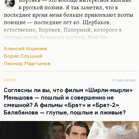
в русской поэзии. Я так заметил, что в
последнее время меня больше привлекают поэты
поющие — последние лет 40. Щербаков,
естественно, Кортнев, Паперный, которого я
считаю очень большим поэтом. Мне по-
прежнему люто интересно, что делает Ким. Ну и
Алексей Коренев
Оксимирон — это тоже музыка.
Борис Слуцкий
Это связано, наверное, с тем, о чем говорил
Леонид Мартынов
Бродский — что русская поэзия в своих
ближайших исканиях будет прежде всего искать
КИНО
3 года назад
в области просодии. С просодией связано
Согласны ли вы, что фильм «Ширли-мырли»
развитие — и рэп, и музыка. У Кортнева очень
Меньшова — пошлый и совершенно не
прихотливая строфика, связанная с такой же
смешной? А фильмы «Брат» и «Брат-2»
прихотливостью его фантазии. Богушевская,
Балабанова — глупые, пошлые и лживые?
которую я считаю, кстати, очень большим
поэтом. Это всё связано именно с…