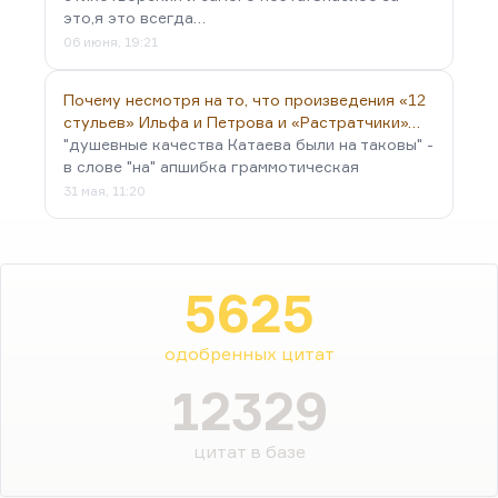
это,я это всегда…
06 июня, 19:21
Почему несмотря на то, что произведения «12
стульев» Ильфа и Петрова и «Растратчики»…
"душевные качества Катаева были на таковы" -
в слове "на" апшибка граммотическая
31 мая, 11:20
5625
одобренных цитат
12329
цитат в базе