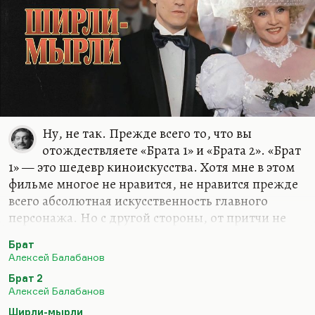
Ну, не так. Прежде всего то, что вы
отождествляете «Брата 1» и «Брата 2». «Брат
1» — это шедевр киноискусства. Хотя мне в этом
фильме многое не нравится, не нравится прежде
всего абсолютная искусственность главного
персонажа. Но с другой стороны, от притчи не
требуется достоверность. Беда в том, что «Брат 2»
Брат
— вот эта ликующая пустота, этот пустой
Алексей Балабанов
трамвай, этот Данила Багров поехал уже по
Брат 2
жизни совершенно триумфально, доказывая тот
Алексей Балабанов
же закон Зины Бегунковой: у пустоты нет
Ширли-мырли