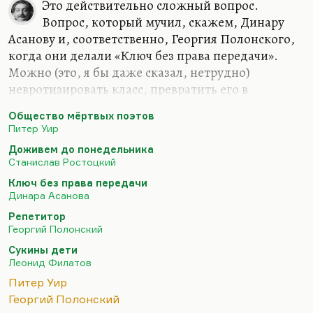
Это действительно сложный вопрос.
Вопрос, который мучил, скажем, Динару
Асанову и, соответственно, Георгия Полонского,
когда они делали «Ключ без права передачи».
Можно (это, я бы даже сказал, нетрудно)
невротизировать класс, превратить его в
маленькую школьную секту, создать у них
Общество мёртвых поэтов
иллюзию, что они — остров света в океане тьмы,
Питер Уир
и с помощью нехитрых приемов очень сильно
Доживем до понедельника
экстетизировать такую группу читателей. У меня
Станислав Ростоцкий
был такой опыт. Когда вы действительно
Ключ без права передачи
внушаете этим детям, что они самые умные, они
Динара Асанова
действительно становятся самыми умными на
Репетитор
какое-то время, но сильно затрудняется их
Георгий Полонский
общение с коллегами и сверстниками. Они
Сукины дети
ступают на чрезвычайно опасный путь. Да,
Леонид Филатов
«Общество мертвых поэтов» —…
Питер Уир
Георгий Полонский