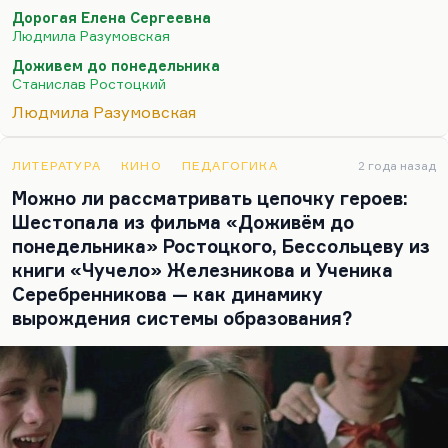
учила их добру, а требуется от них совсем другое.
Дорогая Елена Сергеевна
Это учитель, столкнувшийся с тем, что
Людмила Разумовская
обнулились его действия, что обнулилось его
Доживем до понедельника
преподавание. Среда, мир, история обнулили их.
Станислав Ростоцкий
Это очень горько.
Людмила Разумовская
И сейчас точно так же обессмыслились 3
предыдущих века русской культуры. Простите, а
ЛИТЕРАТУРА
КИНО
ПЕДАГОГИКА
2 года назад
когда хунвейбины плевали в лицо профессорам и
Можно ли рассматривать цепочку героев:
надевали на них бумажные колпаки, разве не
Шестопала из фильма «Доживём до
обнулились несколько веков, а может быть, и
понедельника» Ростоцкого, Бессольцеву из
несколько тысячелетий китайской…
книги «Чучело» Железникова и Ученика
Серебренникова — как динамику
вырождения системы образования?