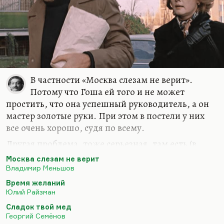
образом этот сценарий был поставлен, потому
что «Доживем до понедельника» ― это
настолько неправильная во всех…
В частности «Москва слезам не верит».
Потому что Гоша ей того и не может
простить, что она успешный руководитель, а он
мастер золотые руки. При этом в постели у них
все очень хорошо, судя по всему.
Другая проблема, тоже серьезная, там есть (в
литературе 70-х годов). Это же и был главным
Москва слезам не верит
образом конфликт «умняги» (как назывался это
Владимир Меньшов
сценарий Валуцкого, написанный для
Время желаний
Демидовой; они с Рязанцевой обдумывали этот
Юлий Райзман
типаж) и довольно простого, примитивного
Сладок твой мед
мужчины. Я думаю, что и «Время желаний»
Георгий Семёнов