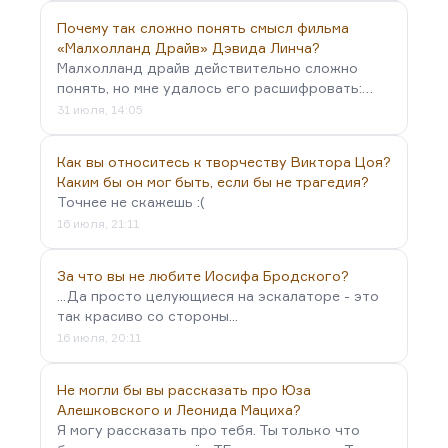
Почему так сложно понять смысл фильма
«Малхолланд Драйв» Дэвида Линча?
Малхолланд драйв действительно сложно
понять, но мне удалось его расшифровать:…
31 июля, 14:05
Как вы относитесь к творчеству Виктора Цоя?
Каким бы он мог быть, если бы не трагедия?
Точнее не скажешь :(
16 июля, 21:11
За что вы не любите Иосифа Бродского?
...Да просто целующиеся на эскалаторе - это
так красиво со стороны...
16 июля, 20:11
Не могли бы вы рассказать про Юза
Алешковского и Леонида Мациха?
Я могу рассказать про тебя. Ты только что