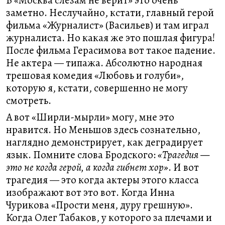
В «Москва слезам не верит» это очень
заметно. Неслучайно, кстати, главный герой
фильма «Журналист» (Васильев) и там играл
журналиста. Но какая же это пошлая фигура!
После фильма Герасимова вот такое падение.
Не актера — типажа. Абсолютно народная
трешовая комедия «Любовь и голуби»,
которую я, кстати, совершенно не могу
смотреть.
А вот «Ширли-мырли» могу, мне это
нравится. Но Меньшов здесь сознательно,
наглядно демонстрирует, как деградирует
язык. Помните слова Бродского:
«Трагедия —
это не когда герой, а когда гибнет хор»
. И вот
трагедия — это когда актеры этого класса
изображают вот это вот. Когда Инна
Чурикова «Прости меня, дуру грешную».
Когда Олег Табаков, у которого за плечами и