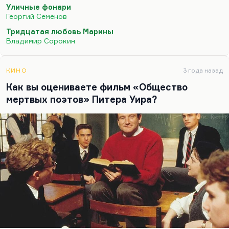
Райзмана об этом, я думаю, что об этом «Сладок
Уличные фонари
твой мед» и «Уличные фонари» Георгия Семенова,
Георгий Семёнов
замечательного прозаика, мало оцененного. И
Тридцатая любовь Марины
«Вольная натаска» об этом же.
Владимир Сорокин
Вообще, женщины в…
КИНО
3 года назад
Как вы оцениваете фильм «Общество
мертвых поэтов» Питера Уира?