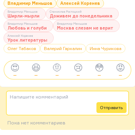
Владимир Меньшов
Алексей Коренев
Владимир Меньшов
Станислав Ростоцкий
Ширли-мырли
Доживем до понедельника
Владимир Меньшов
Владимир Меньшов
Любовь и голуби
Москва слезам не верит
Алексей Коренев
Урок литературы
Олег Табаков
Валерий Гаркалин
Инна Чурикова
😍
😆
🤨
😢
😳
😡
—
—
—
—
—
—
Напишите комментарий
Отправить
Пока нет комментариев