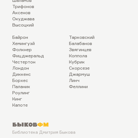
Шаламов
Трифонов
Аксенов
Окуджава
Высоцкий
Байрон
Тарковский
Хемингуэй
Балабанов
Фолкнер
Звягинцев
Фицджеральд
Коппола
Честертон
Кубрик
Лондон
Скорсезе
Диккенс
Джармуш
Борхес
Линч
Паланик
Феллини
Роулинг
Кинг
Капоте
Быков
ФМ
Библиотека Дмитрия Быкова