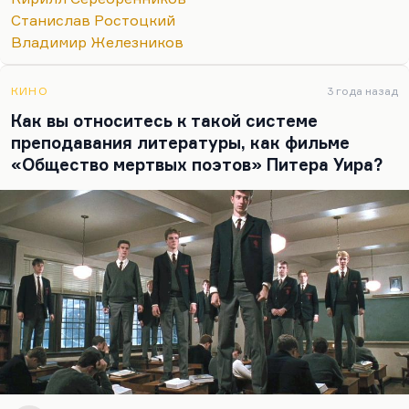
деградирует общество и людям нечего делать.
Станислав Ростоцкий
Понимаете, поляризация в любом обществе —
Владимир Железников
это признак болезни. У меня в «ЖД» была…
КИНО
3 года назад
Как вы относитесь к такой системе
преподавания литературы, как фильме
«Общество мертвых поэтов» Питера Уира?