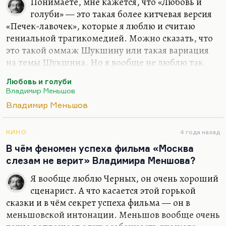
Понимаете, мне кажется, что «Любовь и
голуби» — это такая более китчевая версия
«Печек-лавочек», которые я люблю и считаю
гениальной трагикомедией. Можно сказать, что
это такой оммаж Шукшину или такая вариация
на темы Шукшина. Но я вообще не люблю так
называемого народного кино. Мне кажется, что
Любовь и голуби
гораздо более народная, более изящная и
Владимир Меньшов
недооценённая картина Меньшова — это
Владимир Меньшов
«Ширли-мырли». Как-то мы с Лерой Жаровой,
другом моим и соавтором, в огромной степени
разделяем любовь именно к этой недооценённой
КИНО
4 года назад
картине и любим обмениваться цитатами из неё.
В чём феномен успеха фильма «Москва
Она лучше написана, лучше придумана. Она —
слезам не верит» Владимира Меншова?
совершенно культовое кино в идеале. Но
Я вообще люблю Черных, он очень хороший
культовое кино не должно быть слишком
сценарист. А что касается этой горькой
популярным, оно для немногих…
сказки и в чём секрет успеха фильма — он в
меньшовской интонации. Меньшов вообще очень