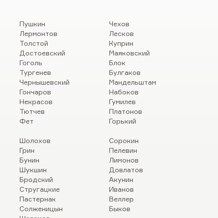
Пушкин
Чехов
Лермонтов
Лесков
Толстой
Куприн
Достоевский
Маяковский
Гоголь
Блок
Тургенев
Булгаков
Чернышевский
Мандельштам
Гончаров
Набоков
Некрасов
Гумилев
Тютчев
Платонов
Фет
Горький
Шолохов
Сорокин
Грин
Пелевин
Бунин
Лимонов
Шукшин
Довлатов
Бродский
Акунин
Стругацкие
Иванов
Пастернак
Веллер
Солженицын
Быков