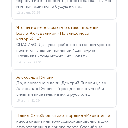
блркнул меня в своём ТГ, просто зассал. Ты мог
мне пригодиться в будущем, но…
12 июля, 15:25
Что вы можете сказать о стихотворении
Беллы Ахмадулиной «По улице моей
который…»?
СПАСИБО! Да , увы . рабство на генном уровне
является главной причиной " дня сурка
".Развивпть тему можно , но .. опять "…
09 июля, 03:01
Александр Куприн
Да, я согласна с вами, Дмитрий Львович, что
Александр Куприн - "прежде всего умный и
сильный писатель, каких в русской…
15 июня, 11:29
Давид Самойлов, стихотворение «Маркитант»
какой анализ,или точнее,проникновение в дух
стихотворения и самого поэта!Спасибо за