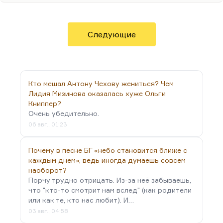
Следующие
Кто мешал Антону Чехову жениться? Чем
Лидия Мизинова оказалась хуже Ольги
Книппер?
Очень убедительно.
06 авг., 01:23
Почему в песне БГ «небо становится ближе с
каждым днем», ведь иногда думаешь совсем
наоборот?
Порчу трудно отрицать. Из-за неё забываешь,
что "кто-то смотрит нам вслед" (как родители
или как те, кто нас любит). И…
03 авг., 04:58