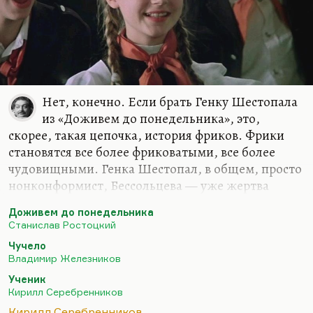
Нет, конечно. Если брать Генку Шестопала
из «Доживем до понедельника», это,
скорее, такая цепочка, история фриков. Фрики
становятся все более фриковатыми, все более
чудовищными. Генка Шестопал, в общем, просто
нонконформист, Бессольцева — уже жертва
коллективной травли, а Ученик — это уже, в
Доживем до понедельника
общем, маньяк. Это уже случая mania religiosa.
Станислав Ростоцкий
То, что фрики становятся все более невыносимы, а
Чучело
масса все более агрессивна и в каком-то смысле
Владимир Железников
все более отвратительна,— да, этого нельзя не
Ученик
заметить. Но это происходит не потому, что
Кирилл Серебренников
деградирует система образования, а потому, что
Кирилл Серебренников