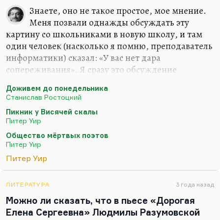
Знаете, оно не такое простое, мое мнение.
Меня позвали однажды обсуждать эту
картину со школьниками в новую школу, и там
один человек (насколько я помню, преподаватель
информатики) сказал: «У вас нет дара
сопереживания». Я сразу это обсуждение
покинул. Потому что когда вам в ответ на
Доживем до понедельника
нормальную критику в адрес фильма говорят, что
Станислав Ростоцкий
у вас нет дара сопереживания, да еще при детях,
Пикник у Висячей скалы
единственное, что вы можете сделать — это
Питер Уир
свернуть свое участие в этом мероприятии.
Общество мёртвых поэтов
Я не люблю фильм «Общество мертвых поэтов».
Питер Уир
То есть я считаю его хорошим. Я считаю, что
Питер Уир
Питер Уир — гениальный режиссер, кстати,
много способствовавший мифологизации
ЛИТЕРАТУРА
3 года назад
таинственного континента Австралия полностью
Можно ли сказать, что в пьесе «Дорогая
вымышленной…
Елена Сергеевна» Людмилы Разумовской