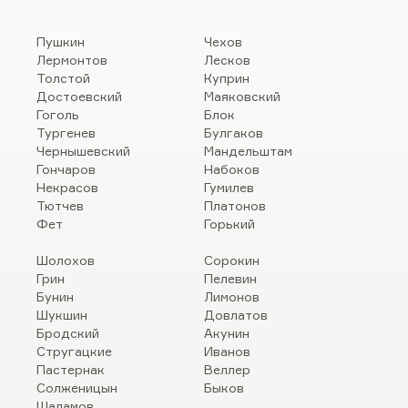
Пушкин
Чехов
Лермонтов
Лесков
Толстой
Куприн
Достоевский
Маяковский
Гоголь
Блок
Тургенев
Булгаков
Чернышевский
Мандельштам
Гончаров
Набоков
Некрасов
Гумилев
Тютчев
Платонов
Фет
Горький
Шолохов
Сорокин
Грин
Пелевин
Бунин
Лимонов
Шукшин
Довлатов
Бродский
Акунин
Стругацкие
Иванов
Пастернак
Веллер
Солженицын
Быков
Шаламов