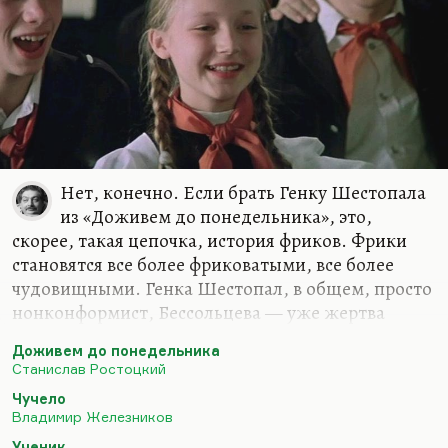
Нет, конечно. Если брать Генку Шестопала
из «Доживем до понедельника», это,
скорее, такая цепочка, история фриков. Фрики
становятся все более фриковатыми, все более
чудовищными. Генка Шестопал, в общем, просто
нонконформист, Бессольцева — уже жертва
коллективной травли, а Ученик — это уже, в
Доживем до понедельника
общем, маньяк. Это уже случая mania religiosa.
Станислав Ростоцкий
То, что фрики становятся все более невыносимы, а
Чучело
масса все более агрессивна и в каком-то смысле
Владимир Железников
все более отвратительна,— да, этого нельзя не
Ученик