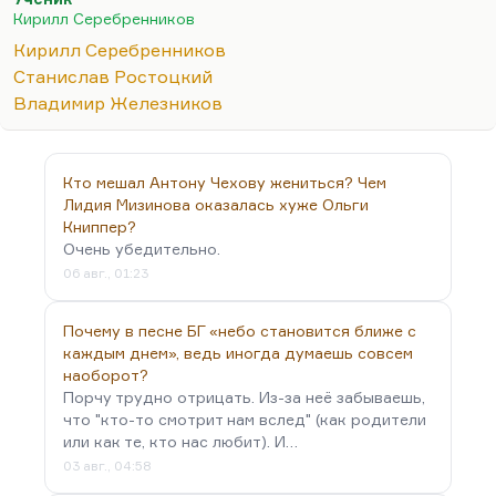
заметить. Но это происходит не потому, что
Кирилл Серебренников
деградирует система образования, а потому, что
Кирилл Серебренников
деградирует общество и людям нечего делать.
Станислав Ростоцкий
Понимаете, поляризация в любом обществе —
Владимир Железников
это признак болезни. У меня в «ЖД» была…
Кто мешал Антону Чехову жениться? Чем
Лидия Мизинова оказалась хуже Ольги
Книппер?
Очень убедительно.
06 авг., 01:23
Почему в песне БГ «небо становится ближе с
каждым днем», ведь иногда думаешь совсем
наоборот?
Порчу трудно отрицать. Из-за неё забываешь,
что "кто-то смотрит нам вслед" (как родители
или как те, кто нас любит). И…
03 авг., 04:58