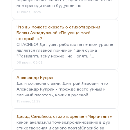
мне пригодиться в будущем, но…
12 июля, 15:25
Что вы можете сказать о стихотворении
Беллы Ахмадулиной «По улице моей
который…»?
СПАСИБО! Да , увы . рабство на генном уровне
является главной причиной " дня сурка
".Развивпть тему можно , но .. опять "…
09 июля, 03:01
Александр Куприн
Да, я согласна с вами, Дмитрий Львович, что
Александр Куприн - "прежде всего умный и
сильный писатель, каких в русской…
15 июня, 11:29
Давид Самойлов, стихотворение «Маркитант»
какой анализ,или точнее,проникновение в дух
стихотворения и самого поэта!Спасибо за