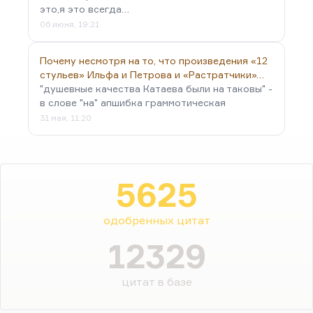
это,я это всегда…
06 июня, 19:21
Почему несмотря на то, что произведения «12
стульев» Ильфа и Петрова и «Растратчики»…
"душевные качества Катаева были на таковы" -
в слове "на" апшибка граммотическая
31 мая, 11:20
5625
одобренных цитат
12329
цитат в базе