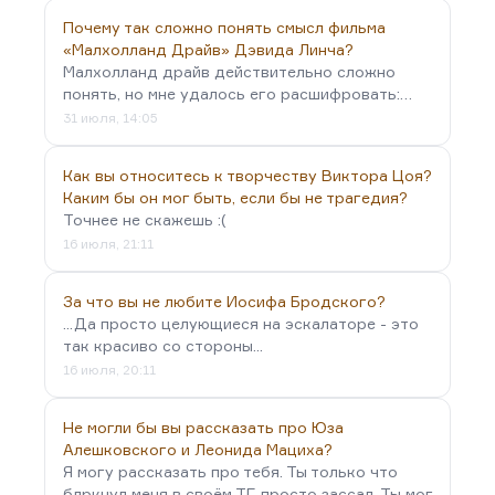
Почему так сложно понять смысл фильма
«Малхолланд Драйв» Дэвида Линча?
Малхолланд драйв действительно сложно
понять, но мне удалось его расшифровать:…
31 июля, 14:05
Как вы относитесь к творчеству Виктора Цоя?
Каким бы он мог быть, если бы не трагедия?
Точнее не скажешь :(
16 июля, 21:11
За что вы не любите Иосифа Бродского?
...Да просто целующиеся на эскалаторе - это
так красиво со стороны...
16 июля, 20:11
Не могли бы вы рассказать про Юза
Алешковского и Леонида Мациха?
Я могу рассказать про тебя. Ты только что
блркнул меня в своём ТГ, просто зассал. Ты мог