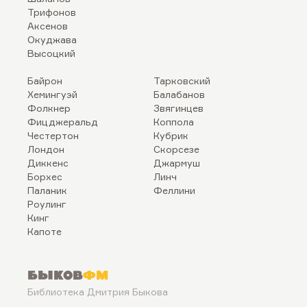
Трифонов
Аксенов
Окуджава
Высоцкий
Байрон
Тарковский
Хемингуэй
Балабанов
Фолкнер
Звягинцев
Фицджеральд
Коппола
Честертон
Кубрик
Лондон
Скорсезе
Диккенс
Джармуш
Борхес
Линч
Паланик
Феллини
Роулинг
Кинг
Капоте
Быков
ФМ
Библиотека Дмитрия Быкова