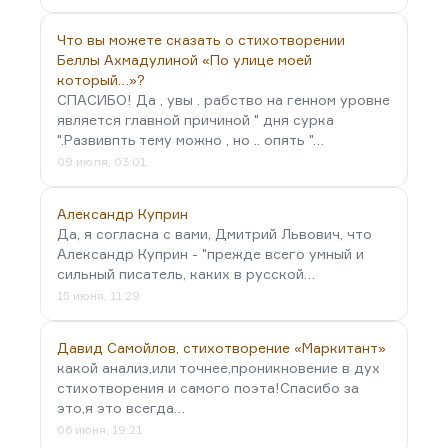
Что вы можете сказать о стихотворении
Беллы Ахмадулиной «По улице моей
который…»?
СПАСИБО! Да , увы . рабство на генном уровне
является главной причиной " дня сурка
".Развивпть тему можно , но .. опять "…
09 июля, 03:01
Александр Куприн
Да, я согласна с вами, Дмитрий Львович, что
Александр Куприн - "прежде всего умный и
сильный писатель, каких в русской…
15 июня, 11:29
Давид Самойлов, стихотворение «Маркитант»
какой анализ,или точнее,проникновение в дух
стихотворения и самого поэта!Спасибо за
это,я это всегда…
06 июня, 19:21