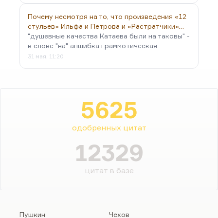
Почему несмотря на то, что произведения «12
стульев» Ильфа и Петрова и «Растратчики»…
"душевные качества Катаева были на таковы" -
в слове "на" апшибка граммотическая
31 мая, 11:20
5625
одобренных цитат
12329
цитат в базе
Пушкин
Чехов