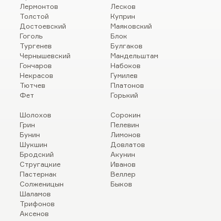
Лермонтов
Лесков
Толстой
Куприн
Достоевский
Маяковский
Гоголь
Блок
Тургенев
Булгаков
Чернышевский
Мандельштам
Гончаров
Набоков
Некрасов
Гумилев
Тютчев
Платонов
Фет
Горький
Шолохов
Сорокин
Грин
Пелевин
Бунин
Лимонов
Шукшин
Довлатов
Бродский
Акунин
Стругацкие
Иванов
Пастернак
Веллер
Солженицын
Быков
Шаламов
Трифонов
Аксенов