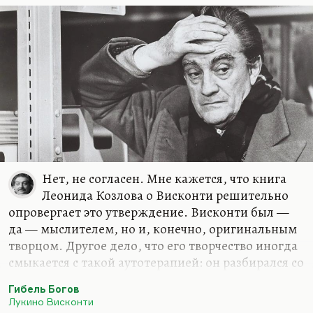
Нет, не согласен. Мне кажется, что книга
Леонида Козлова о Висконти решительно
опровергает это утверждение. Висконти был —
да — мыслителем, но и, конечно, оригинальным
творцом. Другое дело, что его творчество иногда
смыкается с такой аутотерапией: он разбирался со
своими патологиями, со своими сложными
Гибель Богов
садомазохистскими комплексами, просто делал
Лукино Висконти
это менее откровенно, чем Феллини, и уж точно