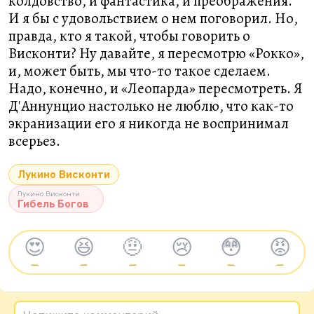
колдовство, и фантастика, и преображения.
И я бы с удовольствием о нем поговорил. Но,
правда, кто я такой, чтобы говорить о
Висконти? Ну давайте, я пересмотрю «Рокко»,
и, может быть, мы что-то такое сделаем.
Надо, конечно, и «Леопарда» пересмотреть. Я
Д'Аннунцио настолько не люблю, что как-то
экранизации его я никогда не воспринимал
всерьез.
Лукино Висконти
Лукино Висконти
Гибель Богов
😍
😆
🤨
😢
😳
😡
—
—
—
—
—
—