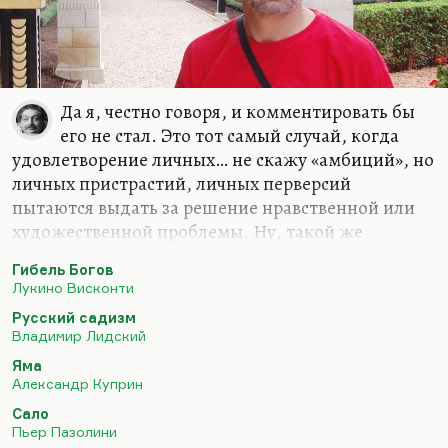
меня как-то спросили: «Есть ли у Висконти
фашизм в «Гибели богов»?» Вот там как раз есть
фашизм, это…
Да я, честно говоря, и комментировать бы
его не стал. Это тот самый случай, когда
удовлетворение личных… не скажу «амбиций», но
личных пристрастий, личных перверсий
пытаются выдать за решение нравственной или
художественной проблемы. Ну, такой же
пример, мне кажется, это Пазолини, «120 дней
Гибель Богов
Содома», когда Пьер Паоло Пазолини
Лукино Висконти
(безусловно, выдающийся художник) для
Русский садизм
собственного удовольствия снимает эротические
Владимир Лидский
и пыточные сцены, а пытается это выдать за
Яма
антифашистское кино. Может быть, оно так и
Александр Куприн
есть. Но вот антифашистское кино — это «Гибель
Сало
богов», а «120 дней Содома» — это
Пьер Пазолини
самоудовлетворение.