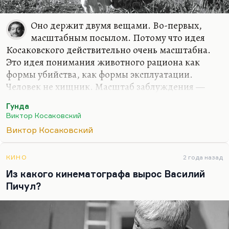
Оно держит двумя вещами. Во-первых,
масштабным посылом. Потому что идея
Косаковского действительно очень масштабна.
Это идея понимания животного рациона как
формы убийства, как формы эксплуатации.
Человек не хищник. Масштаб заблуждения —
или не заблуждения, а масштаб убеждения —
Гунда
удерживает и притягивает так же, как идеи
Виктор Косаковский
Толстого даже в самых наивных его работах.
Виктор Косаковский
Ну и второе — конечно, потрясающий
профессионализм. Вот это сочетание
КИНО
2 года назад
профессионализма в исполнении и благородного
Из какого кинематографа вырос Василий
безумия или масштаба личности в замысле — оно
Пичул?
гениально. И это действует. Потому что
Косаковский вообще блистательный
профессионал с идеями. А это сочетание, которое
всегда в литературе и в искусстве…