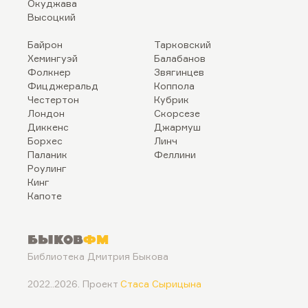
Окуджава
Высоцкий
Байрон
Тарковский
Хемингуэй
Балабанов
Фолкнер
Звягинцев
Фицджеральд
Коппола
Честертон
Кубрик
Лондон
Скорсезе
Диккенс
Джармуш
Борхес
Линч
Паланик
Феллини
Роулинг
Кинг
Капоте
Быков
ФМ
Библиотека Дмитрия Быкова
2022..2026. Проект
Стаса Сырицына