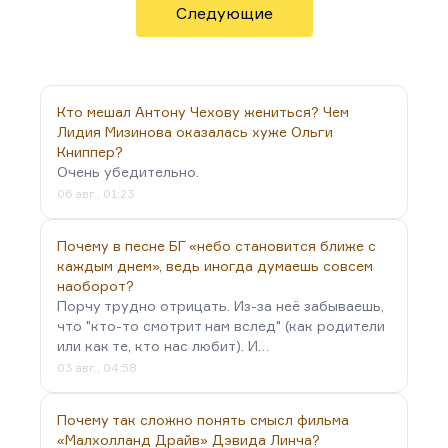
картина, но я не могу не признать, что там в
Следующие
каждом кадре больше таланта, чем в
подавляющем большинстве кино 60-х годов. А
«Дети Памира» — вообще невозможно поверить,
что это первая картина. Какая потрясающая
Кто мешал Антону Чехову жениться? Чем
свежесть, какая…
Лидия Мизинова оказалась хуже Ольги
Книппер?
Очень убедительно.
06 авг., 01:23
Почему в песне БГ «небо становится ближе с
каждым днем», ведь иногда думаешь совсем
наоборот?
Порчу трудно отрицать. Из-за неё забываешь,
что "кто-то смотрит нам вслед" (как родители
или как те, кто нас любит). И…
03 авг., 04:58
Почему так сложно понять смысл фильма
«Малхолланд Драйв» Дэвида Линча?