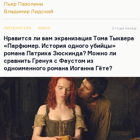
Пьер Пазолини
Примерно такая же история наблюдаются и в
Владимир Лидский
романе Лидского, потому что там… Помните,
как…
ЛИТЕРАТУРА
КИНО
2 года назад
Нравится ли вам экранизация Тома Тыквера
«Парфюмер. История одного убийцы»
романа Патрика Зюскинда? Можно ли
сравнить Гренуя с Фаустом из
одноименного романа Иоганна Гёте?