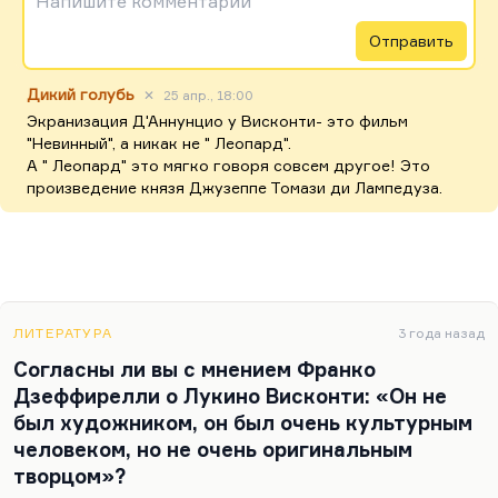
Напишите комментарий
Отправить
Дикий голубь
✕
25 апр., 18:00
Экранизация Д'Аннунцио у Висконти- это фильм
"Невинный", а никак не " Леопард".
А " Леопард" это мягко говоря совсем другое! Это
произведение князя Джузеппе Томази ди Лампедуза.
ЛИТЕРАТУРА
3 года назад
Согласны ли вы с мнением Франко
Дзеффирелли о Лукино Висконти: «Он не
был художником, он был очень культурным
человеком, но не очень оригинальным
творцом»?