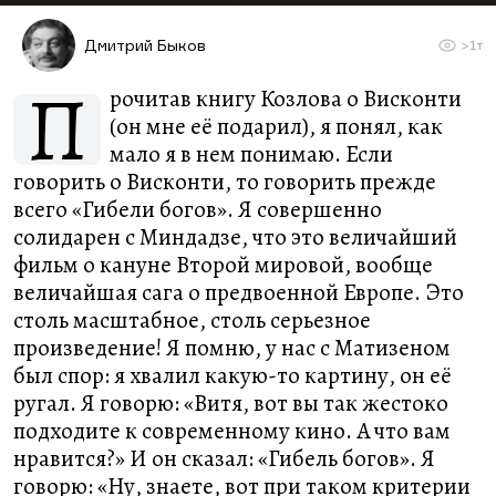
Дмитрий Быков
>1т
П
рочитав книгу Козлова о Висконти
(он мне её подарил), я понял, как
мало я в нем понимаю. Если
говорить о Висконти, то говорить прежде
всего «Гибели богов». Я совершенно
солидарен с Миндадзе, что это величайший
фильм о кануне Второй мировой, вообще
величайшая сага о предвоенной Европе. Это
столь масштабное, столь серьезное
произведение! Я помню, у нас с Матизеном
был спор: я хвалил какую-то картину, он её
ругал. Я говорю: «Витя, вот вы так жестоко
подходите к современному кино. А что вам
нравится?» И он сказал: «Гибель богов». Я
говорю: «Ну, знаете, вот при таком критерии