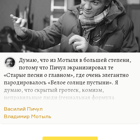
Думаю, что из Мотыля в большей степени,
потому что Пичул экранизировал те
«Старые песни о главном», где очень элегантно
пародировалось «Белое солнце пустыни». Я
думаю, что скрытый гротеск, комизм,
неправильные люди (гениальная формула
Марголита:
«Мотыль всю свою жизнь снимал
Василий Пичул
неправильные фильмы про неправильных людей для
Владимир Мотыль
неправильного зрителя»
, — так и было). Я недавно
пересмотрел «Женю, Женечку и «Катюшу»»
Мотыля. Мне по-прежнему не нравится эта