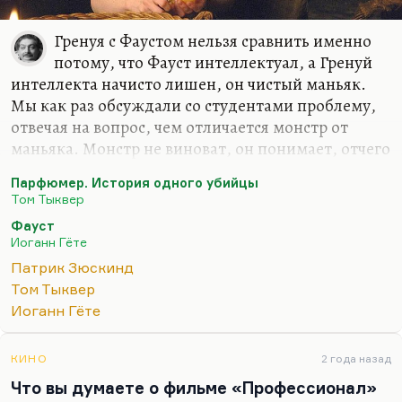
Гренуя с Фаустом нельзя сравнить именно
потому, что Фауст интеллектуал, а Гренуй
интеллекта начисто лишен, он чистый маньяк.
Мы как раз обсуждали со студентами проблему,
отвечая на вопрос, чем отличается монстр от
маньяка. Монстр не виноват, он понимает, отчего
он такой, что с ним произошло, как чудовище
Парфюмер. История одного убийцы
Франкенштейна. Мозг – такая же его жертва.
Том Тыквер
Маньяк понимает, что он делает. Более того, он
Фауст
способен дать отчет в своих действиях (как
Иоганн Гёте
правило).
Патрик Зюскинд
Ну а что касается Гренуя, то это интуитивный
Том Тыквер
гений, стихийный, сам он запаха лишен, но
Иоганн Гёте
чувствует чужие запахи. Может, это метафора
художника, как говорят некоторые. Другие
КИНО
2 года назад
говорят, что это эмпатия, то есть отсутствие
Что вы думаете о фильме «Профессионал»
эмпатии. По-разному, это…