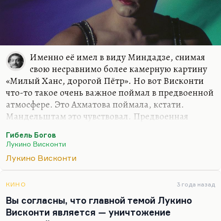
Именно её имел в виду Миндадзе, снимая
свою несравнимо более камерную картину
«Милый Ханс, дорогой Пётр». Но вот Висконти
что-то такое очень важное поймал в предвоенной
атмосфере. Это Ахматова поймала, кстати.
Мандельштам это чувствовал. Предвоенная
атмосфера — это всегда атмосфера оргии, когда
Гибель Богов
ясно, что война всё спишет, и перед войной
Лукино Висконти
грешат, как в последний раз (а в некотором
Лукино Висконти
смысле действительно в последний). Вот эту
оргиастическую природу фашизма, перверсивную
природу, в которой он зарождается, Висконти
КИНО
3 года назад
поймал как никто. Потому что все говорят об
Вы согласны, что главной темой Лукино
экономических предпосылках, о скучных
Висконти является — уничтожение