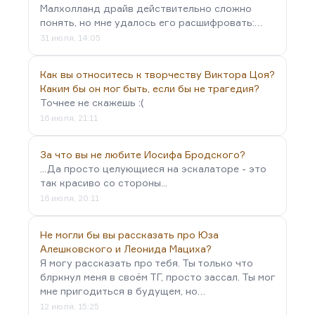
Малхолланд драйв действительно сложно
понять, но мне удалось его расшифровать:…
31 июля, 14:05
Как вы относитесь к творчеству Виктора Цоя?
Каким бы он мог быть, если бы не трагедия?
Точнее не скажешь :(
16 июля, 21:11
За что вы не любите Иосифа Бродского?
...Да просто целующиеся на эскалаторе - это
так красиво со стороны...
16 июля, 20:11
Не могли бы вы рассказать про Юза
Алешковского и Леонида Мациха?
Я могу рассказать про тебя. Ты только что
блркнул меня в своём ТГ, просто зассал. Ты мог
мне пригодиться в будущем, но…
12 июля, 15:25