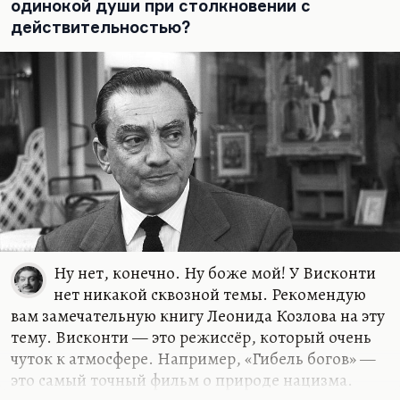
социальных предпосылках, а о предпосылке вот в
одинокой души при столкновении с
этом — в ситуации полной этической
действительностью?
неразборчивости,…
Ну нет, конечно. Ну боже мой! У Висконти
нет никакой сквозной темы. Рекомендую
вам замечательную книгу Леонида Козлова на эту
тему. Висконти — это режиссёр, который очень
чуток к атмосфере. Например, «Гибель богов» —
это самый точный фильм о природе нацизма.