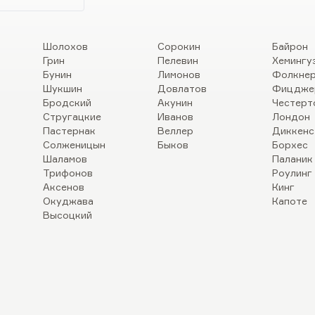
Шолохов
Сорокин
Байрон
Грин
Пелевин
Хемингу
Бунин
Лимонов
Фолкне
Шукшин
Довлатов
Фицдже
Бродский
Акунин
Честерт
Стругацкие
Иванов
Лондон
Пастернак
Веллер
Диккенс
Солженицын
Быков
Борхес
Шаламов
Паланик
Трифонов
Роулинг
Аксенов
Кинг
Окуджава
Капоте
Высоцкий