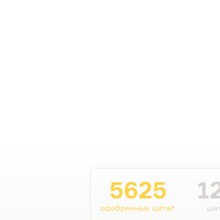
5625
1
одобренных цитат
цит