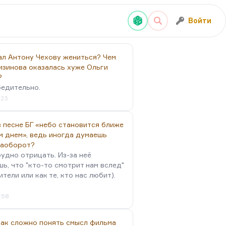
Войти
ал Антону Чехову жениться? Чем
изинова оказалась хуже Ольги
?
бедительно.
:23
 песне БГ «небо становится ближе
м днем», ведь иногда думаешь
наоборот?
удно отрицать. Из-за неё
ь, что "кто-то смотрит нам вслед"
ители или как те, кто нас любит).
4:58
так сложно понять смысл фильма