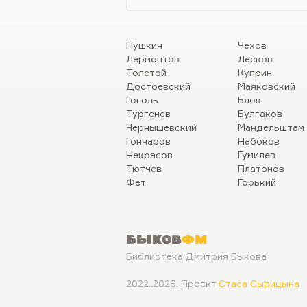
Пушкин
Чехов
Лермонтов
Лесков
Толстой
Куприн
Достоевский
Маяковский
Гоголь
Блок
Тургенев
Булгаков
Чернышевский
Мандельштам
Гончаров
Набоков
Некрасов
Гумилев
Тютчев
Платонов
Фет
Горький
Быков
ФМ
Библиотека Дмитрия Быкова
2022..2026. Проект
Стаса Сырицына