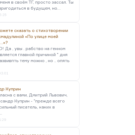
меня в своём ТГ, просто зассал. Ты
пригодиться в будущем, но…
5:25
можете сказать о стихотворении
хмадулиной «По улице моей
…»?
 Да , увы . рабство на генном
вляется главной причиной " дня
Развивпть тему можно , но .. опять
03:01
др Куприн
гласна с вами, Дмитрий Львович,
сандр Куприн - "прежде всего
сильный писатель, каких в
…
1:29