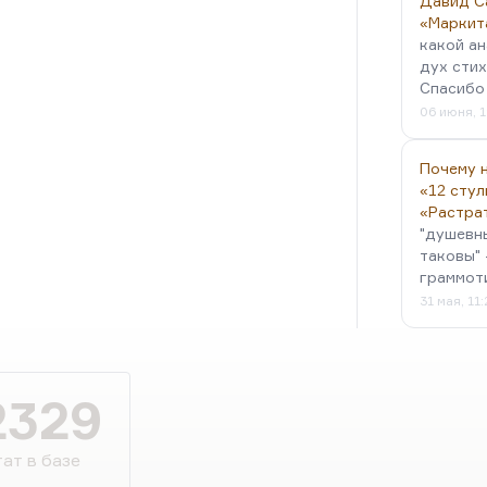
Давид С
«Маркит
какой ан
дух стих
Спасибо 
06 июня, 1
Почему н
«12 стул
«Растра
"душевн
таковы" 
граммот
31 мая, 11
2329
ат в базе