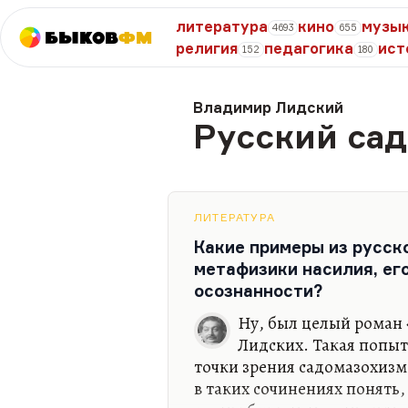
литература
кино
музы
4693
655
Быков
ФМ
религия
педагогика
ист
152
180
Владимир Лидский
Русский са
ЛИТЕРАТУРА
Какие примеры из русск
метафизики насилия, ег
осознанности?
Ну, был целый роман
Лидских. Такая попыт
точки зрения садомазохизма
в таких сочинениях понять, 