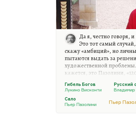
Да я, честно говоря, 
Это тот самый случай
скажу «амбиций», но личны
пытаются выдать за решени
художественной проблемы.
кажется, это Пазолини, «12
Пазолини (безусловно, вы
Гибель Богов
Русский 
собственного удовольствия
Лукино Висконти
Владимир
сцены, а пытается это выд
Сало
быть, оно так и есть. Но в
Пьер Пазо
Пьер Пазолини
«Гибель богов», а «120 дне
самоудовлетворение.
Примерно такая же история
Лидского, потому что там…