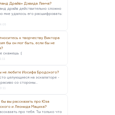
ланд Драйв» Дэвида Линча?
анд драйв действительно сложно
но мне удалось его расшифровать:
4:05
тноситесь к творчеству Виктора
им бы он мог быть, если бы не
я?
е скажешь :(
1:11
вы не любите Иосифа Бродского?
осто целующиеся на эскалаторе -
красиво со стороны...
0:11
 бы вы рассказать про Юза
ского и Леонида Мациха?
ассказать про тебя. Ты только что