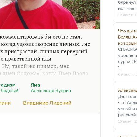
блркнул 
мог мне 
12 июля, 1
Что вы 
и комментировать бы его не стал.
Беллы А
, когда удовлетворение личных… не
который
СПАСИБО!
х пристрастий, личных перверсий
уровне я
е нравственной или
сурка ".
 Ну, такой же пример, мне
"…
0 дней Содома», когда Пьер Паоло
09 июля, 
дающийся художник) для
садизм
Яма
 снимает эротические и пыточные
Алексан
 Лидский
Александр Куприн
ать за антифашистское кино. Может
Да, я со
от антифашистское кино — это
лини
Владимир Лидский
что Алек
й Содома» — это
умный и 
русской
15 июня, 1
 наблюдаются и в романе
 Помните, как…