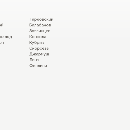
Тарковский
эй
Балабанов
р
Звягинцев
ральд
Коппола
он
Кубрик
Скорсезе
Джармуш
Линч
Феллини