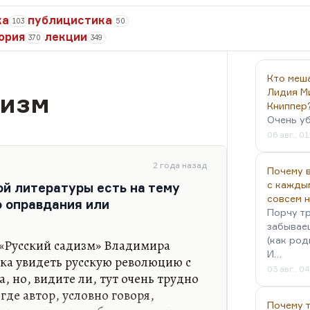
ка
публицистика
103
50
ория
лекции
370
349
Кто меш
Лидия М
дизм
Книппер
Очень у
06 авг., 01
2 года назад
Почему в
с кажды
ой литературы есть на тему
совсем 
о оправдания или
Порчу тр
забываеш
(как род
 «Русский садизм» Владимира
И…
ка увидеть русскую революцию с
03 авг., 0
, но, видите ли, тут очень трудно
где автор, условно говоря,
Почему 