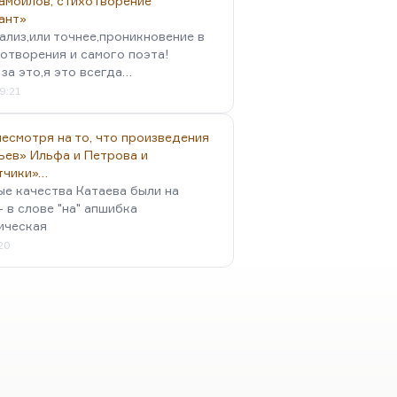
амойлов, стихотворение
ант»
ализ,или точнее,проникновение в
отворения и самого поэта!
за это,я это всегда…
9:21
есмотря на то, что произведения
ьев» Ильфа и Петрова и
тчики»…
ые качества Катаева были на
- в слове "на" апшибка
ическая
:20