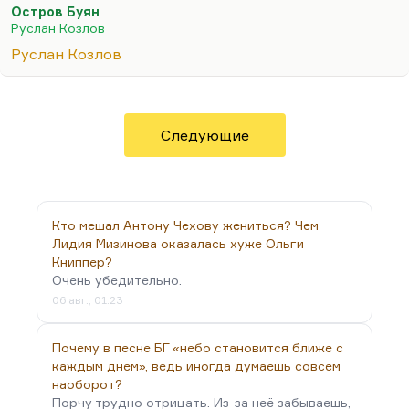
Остров Буян
редактировал «Смену» ленинградскую, он автор
Руслан Козлов
первой публикации о «Митьках», он и открыл их
Руслан Козлов
как течение. Он был автором первого ответа
Нине Андреевой на «Не могу поступиться
принципами». Когда все замерли, думая, что это
произошел поворот в правительстве, а вот Козлов
Следующие
взял и написал очень резкую и язвительную
статью «Не могу молчать».
Я знал его как очень сильного публициста. Он
замечательно писал,…
Кто мешал Антону Чехову жениться? Чем
Лидия Мизинова оказалась хуже Ольги
Книппер?
Очень убедительно.
06 авг., 01:23
Почему в песне БГ «небо становится ближе с
каждым днем», ведь иногда думаешь совсем
наоборот?
Порчу трудно отрицать. Из-за неё забываешь,