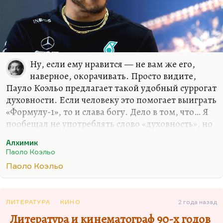
Ну, если ему нравится — не вам же его,
наверное, окорачивать. Просто видите,
Пауло Коэльо предлагает такой удобный суррогат
духовности. Если человеку это помогает выиграть
«Формулу-1», то и слава богу. Дело в том, что… Я
пообещал не употреблять слово «духовность», но
здесь это, скорее, в таком ироническом смысле.
Алхимик
Пауло Коэльо — это предельно упрощенная
Паоло Коэльо
модель литературы, это совсем не литература, это
Паоло Коэльо
такая доступная ее формула, такая
филологическая жвачка или оккультная жвачка.
Кому-то это нужно.
ЛИТЕРАТУРА
КИНО
2 года назад
Видите, это вечный нескончаемый мой спор с
Литература и кинематограф 90-х годов