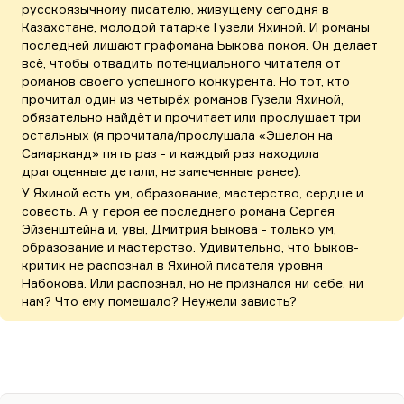
русскоязычному писателю, живущему сегодня в
Казахстане, молодой татарке Гузели Яхиной. И романы
последней лишают графомана Быкова покоя. Он делает
всё, чтобы отвадить потенциального читателя от
романов своего успешного конкурента. Но тот, кто
прочитал один из четырёх романов Гузели Яхиной,
обязательно найдёт и прочитает или прослушает три
остальных (я прочитала/прослушала «Эшелон на
Самарканд» пять раз - и каждый раз находила
драгоценные детали, не замеченные ранее).
У Яхиной есть ум, образование, мастерство, сердце и
совесть. А у героя её последнего романа Сергея
Эйзенштейна и, увы, Дмитрия Быкова - только ум,
образование и мастерство. Удивительно, что Быков-
критик не распознал в Яхиной писателя уровня
Набокова. Или распознал, но не признался ни себе, ни
нам? Что ему помешало? Неужели зависть?