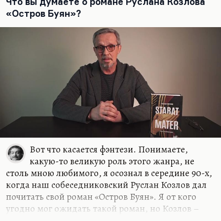
Что вы думаете о романе Руслана Козлова
да, они пытались его остановить, а мир его
«Остров Буян»?
заслужил.
Я стал рассказывать эту историю Айтматову, как
сейчас помню, в самолёте. Летели мы в Баку на
какое-то мероприятие. Я ему…
Вот что касается фэнтези. Понимаете,
какую-то великую роль этого жанра, не
столь мною любимого, я осознал в середине 90-х,
когда наш собеседниковский Руслан Козлов дал
почитать свой роман «Остров Буян». Я от кого
угодно мог ожидать такой роман, но Козлов –
известный политический журналист, он