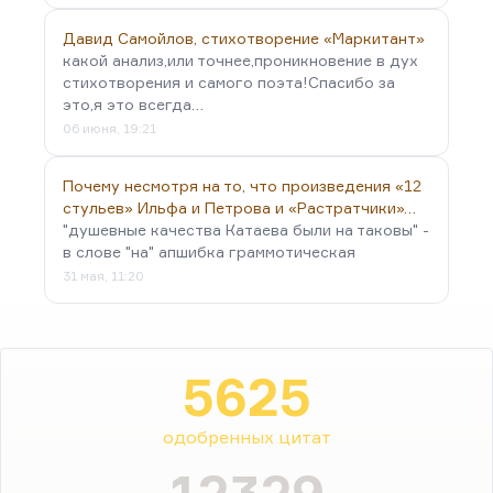
Давид Самойлов, стихотворение «Маркитант»
какой анализ,или точнее,проникновение в дух
стихотворения и самого поэта!Спасибо за
это,я это всегда…
06 июня, 19:21
Почему несмотря на то, что произведения «12
стульев» Ильфа и Петрова и «Растратчики»…
"душевные качества Катаева были на таковы" -
в слове "на" апшибка граммотическая
31 мая, 11:20
5625
одобренных цитат