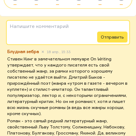
—
—
—
—
—
—
Напишите комментарий
Отправить
Блудная зебра
✕
18 апр., 15:33
Стивен Кинг в замечательном мемуаре On Writing
утверждает, что у каждого писателя есть свой
собственный жанр, за рамки которого хорошему
писателю не удаётся выйти. Дмитрий Быков -
прирождённый поэт (жанра «утром в газете - вечером в
куплете») и стилист-имитатор. Он талантливый
популяризатор, лектор и, с некоторыми ограничениями,
литературный критик. Но он не романист, хотя и пишет
всю жизнь скучные романы (а ведь все жанры хороши,
кроме скучных).
Роман - это самый редкий литературный жанр,
свойственный Льву Толстому, Солженицыну, Набокову,
Платонову, Булгакову, Гроссману, Яхиной. Да, великому