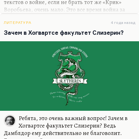
текстов о войне, если не брать тот же «Крик»
Воробьева, очень мало. Это все время война за
нашу идеологическую правоту. Не
геополитическую, что важно, а идеологическую.
ЛИТЕРАТУРА
4 года назад
Поэтому какой же тут пацифизм? Окуджаву
Зачем в Хогвартсе факультет Слизерин?
всегда ругали за пацифизм. Именно поэтому
экзистенциальной прозы о войне, прозы о
природе войны, о сути войны у нас написано
очень мало. И великая военная литература у нас
насчитывает десяток-другой текстов, авторов.
Текстов много, авторов мало. Василь
Владимирович Быков, Василий Семенович
Гроссман, разумеется, военные…
Ребята, это очень важный вопрос! Зачем в
Хогвартсе факультет Слизерин? Ведь
Дамблдор ему действительно не благоволит.