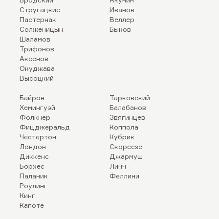
Стругацкие
Иванов
Пастернак
Веллер
Солженицын
Быков
Шаламов
Трифонов
Аксенов
Окуджава
Высоцкий
Байрон
Тарковский
Хемингуэй
Балабанов
Фолкнер
Звягинцев
Фицджеральд
Коппола
Честертон
Кубрик
Лондон
Скорсезе
Диккенс
Джармуш
Борхес
Линч
Паланик
Феллини
Роулинг
Кинг
Капоте