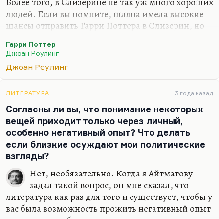
Более того, в Слизерине не так уж много хороших
людей. Если вы помните, шляпа имела высокие
шансы отправить Гарри Поттера в Слизерин, но
тем не менее он там не оказался. Что такое
Гарри Поттер
вообще Слизерин, невзирая на ту слизь, которая
Джоан Роулинг
там слышится? Что это такое? Видимо, Роулинг
Джоан Роулинг
хочет сказать (а у неё вообще очень много таких
тонких интуиций, тонких догадок), что магия не
гарантирует добра; и, более того, очень часто для
ЛИТЕРАТУРА
3 года назад
магии нужны те душевные качества, которые
Согласны ли вы, что понимание некоторых
представлены в Слизерине довольно ярко. Я не
вещей приходит только через личный,
такой фанат романа, и я не настолько помню его,
особенно негативный опыт? Что делать
все эти прекрасных семь томов, но,…
если близкие осуждают мои политические
взгляды?
Нет, необязательно. Когда я Айтматову
задал такой вопрос, он мне сказал, что
литература как раз для того и существует, чтобы у
вас была возможность прожить негативный опыт