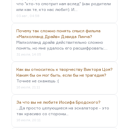
что "кто-то смотрит нам вслед" (как родители
или как те, кто нас любит). И…
03 авг., 04:58
Почему так сложно понять смысл фильма
«Малхолланд Драйв» Дэвида Линча?
Малхолланд драйв действительно сложно
понять, но мне удалось его расшифровать:…
31 июля, 14:05
Как вы относитесь к творчеству Виктора Цоя?
Каким бы он мог быть, если бы не трагедия?
Точнее не скажешь :(
16 июля, 21:11
За что вы не любите Иосифа Бродского?
...Да просто целующиеся на эскалаторе - это
так красиво со стороны...
16 июля, 20:11