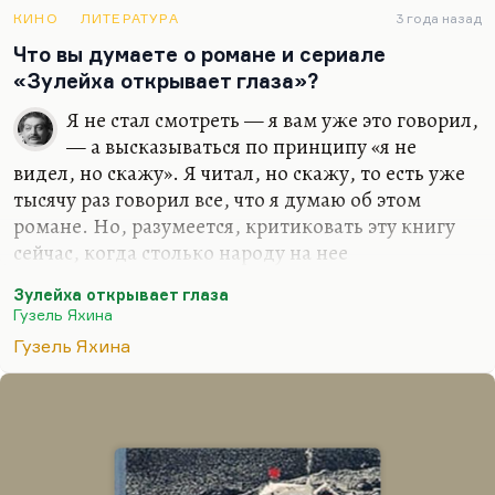
КИНО
ЛИТЕРАТУРА
3 года назад
Что вы думаете о романе и сериале
«Зулейха открывает глаза»?
Я не стал смотреть — я вам уже это говорил,
— а высказываться по принципу «я не
видел, но скажу». Я читал, но скажу, то есть уже
тысячу раз говорил все, что я думаю об этом
романе. Но, разумеется, критиковать эту книгу
сейчас, когда столько народу на нее
обрушивается и с позиции сталинизма, и с
Зулейха открывает глаза
позиции национализма, и с позиции
Гузель Яхина
антиисторизма. Я не могу сейчас ее критиковать,
Гузель Яхина
сейчас она под ударом, но одно могу сказать с
полной уверенностью: все-таки очень плохо, что
ни одна проблема настоящего не обсуждается с
такой яростью, как проблемы прошлого. У нас по
фактам нет консенсуса, по элементарным вещам,
у нас палачи ходят в героях и святых, о чем здесь