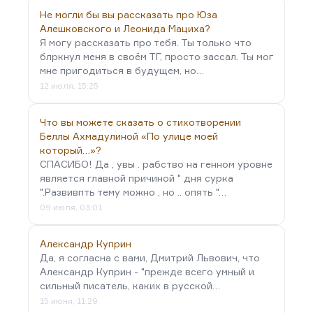
Не могли бы вы рассказать про Юза
Алешковского и Леонида Мациха?
Я могу рассказать про тебя. Ты только что
блркнул меня в своём ТГ, просто зассал. Ты мог
мне пригодиться в будущем, но…
12 июля, 15:25
Что вы можете сказать о стихотворении
Беллы Ахмадулиной «По улице моей
который…»?
СПАСИБО! Да , увы . рабство на генном уровне
является главной причиной " дня сурка
".Развивпть тему можно , но .. опять "…
09 июля, 03:01
Александр Куприн
Да, я согласна с вами, Дмитрий Львович, что
Александр Куприн - "прежде всего умный и
сильный писатель, каких в русской…
15 июня, 11:29