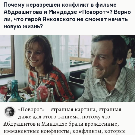
или пятилетие ― вспомните судьбу русской
Почему неразрешен конфликт в фильме
прозы в 1850-е годы, когда до самой смерти
Абдрашитова и Миндадзе «Поворот»? Верно
Николая Павловича, известного как Палкин,
ли, что герой Янковского не сможет начать
нечем было заполнять даже журнал
новую жизнь?
«Современник». Некрасову с Панаевой
приходилось писать роман о путешествиях.
Некоторым аналогом романа «Три стороны
света», который они писали вдвоем, где очень
много удивительных сцен из чукотской жизни, в
частности, охоты на моржей, ― некоторой
параллелью этого романа выступает роман
Тихона Семушкина «Алитет уходит в горы». Он
как…
«Поворот» – странная картина, странная
даже для этого тандема, потому что
Абдрашитов и Миндадзе брали врожденные,
имманентные конфликты; конфликты, которые