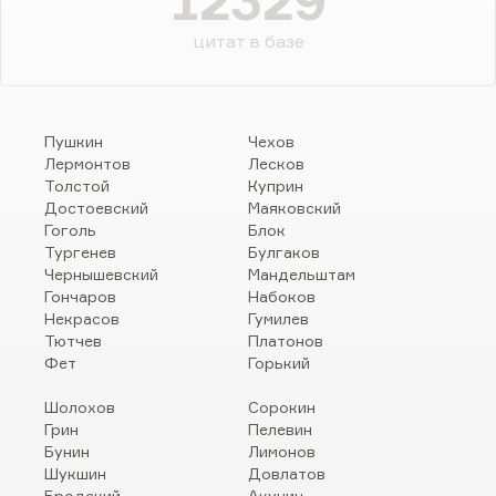
12329
цитат в базе
Пушкин
Чехов
Лермонтов
Лесков
Толстой
Куприн
Достоевский
Маяковский
Гоголь
Блок
Тургенев
Булгаков
Чернышевский
Мандельштам
Гончаров
Набоков
Некрасов
Гумилев
Тютчев
Платонов
Фет
Горький
Шолохов
Сорокин
Грин
Пелевин
Бунин
Лимонов
Шукшин
Довлатов
Бродский
Акунин