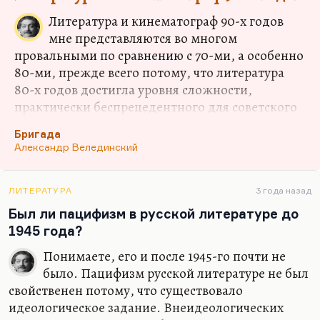
матерью. Мать считает, что детям полезно читать
даже плохую литературу, потому что, читая ее
Литература и кинематограф 90-х годов
постепенно, они приобщаются к чтению, это
мне представляются во многом
входит в…
провальными по сравнению с 70-ми, а особенно
80-ми, прежде всего потому, что литература
80-х годов достигла уровня сложности,
практически беспрецедентного для советского
периода. Она научилась великолепно
Бригада
шифроваться, она подошла к реально сложным
Александр Велединский
проблемам. Она немножко засахарилась, как
всякое засахаренное варенье, но она при этом,
как, скажем, «Свидание с Бонапартом»
ЛИТЕРАТУРА
3 года назад
Окуджавы, как «Исчезновение» Трифонова,
Был ли пацифизм в русской литературе до
научилась говорить о главном в советской
1945 года?
истории не столько эзоповым языком, сколько с
Понимаете, его и после 1945-го почти не
помощь тонкой системы умолчаний. В 90-е
было. Пацифизм русской литературе не был
годы все это рухнуло, и у меня было ощущение
свойственен потому, что существовало
сложнейшей стоящей на доске комбинации,…
идеологическое задание. Внеидеологических