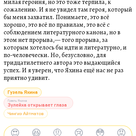
милая героиня, но это тоже терпила, к
сожалению. И я не увидел там героя, который
бы меня захватил. Понимаете, это всё
хорошо, это всё по правилам, это всё с
соблюдением литературного канона, но в
этом нет прорыва,— того прорыва, за
которым хотелось бы идти и литературно, и
по-человечески. Но, безусловно, для
тридцатилетнего автора это выдающийся
успех. И я уверен, что Яхина ещё нас не раз
приятно удивит.
Гузель Яхина
Гузель Яхина
Зулейха открывает глаза
Чингиз Айтматов
😍
😆
🤨
😢
😳
😡