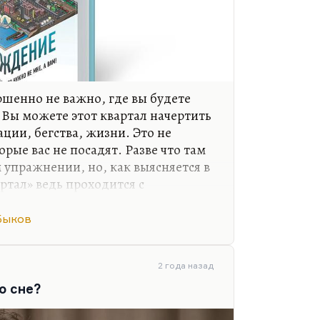
ршенно не важно, где вы будете
 Вы можете этот квартал начертить
ации, бегства, жизни. Это не
орые вас не посадят. Разве что там
 упражнении, но, как выясняется в
артал» ведь проходится с
аться из привычных связей.
Быков
 могу сказать, по какому принципу
ния. Надо вырвать себя из паутины
ложных долгов, из обязательств, из
2 года назад
» превращает вашу жизнь на время
о сне?
м «Квартал» можно проходить с