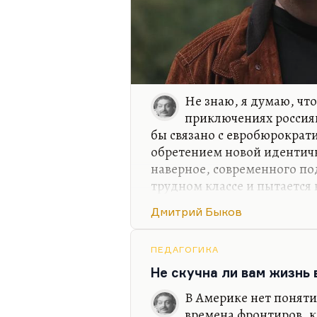
Не знаю, я думаю, что
приключениях россиян
бы связано с евробюрократи
обретением новой идентичн
наверное, современного по
трудном классе и пытается в
место. И я, наверное, сня
Дмитрий Быков
не вижу, к сожалению, люб
России в современном кино
занимает история гендерно
ПЕДАГОГИКА
моему, совсем неинтересна
Не скучна ли вам жизнь
совместить, условно говоря
В Америке нет поняти
«Интиме», например: возмо
времена фронтиров, к