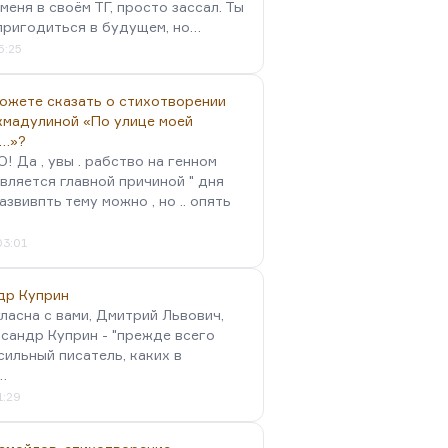
меня в своём ТГ, просто зассал. Ты
пригодиться в будущем, но…
5:25
можете сказать о стихотворении
хмадулиной «По улице моей
…»?
 Да , увы . рабство на генном
вляется главной причиной " дня
Развивпть тему можно , но .. опять
03:01
др Куприн
гласна с вами, Дмитрий Львович,
сандр Куприн - "прежде всего
сильный писатель, каких в
…
1:29