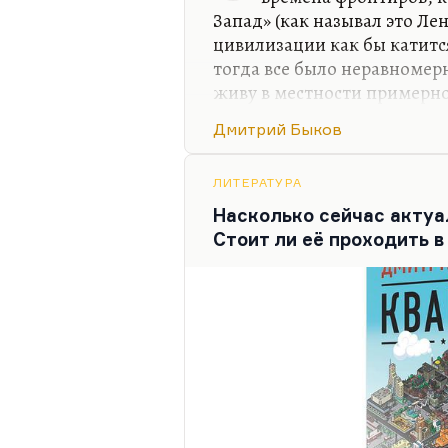
Запад» (как называл это Лен
цивилизации как бы катитс
тогда все было неравномерн
живу в местности примерно
минуты, я оказываюсь в аб
Дмитрий Быков
центре города. Соответств
нет потому, что я ведь все
проводил в Чепелеве, на дач
ЛИТЕРАТУРА
любимом пансионате. И у м
Насколько сейчас актуа
ровно с теми же грибами. Н
Стоит ли её проходить в
час ехать, а иногда и два, в