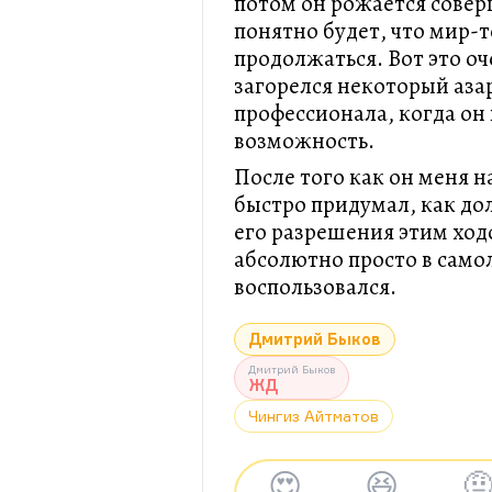
потом он рожается сове
понятно будет, что мир-т
продолжаться. Вот это оч
загорелся некоторый азар
профессионала, когда о
возможность.
После того как он меня н
быстро придумал, как до
его разрешения этим хо
абсолютно просто в само
воспользовался.
Дмитрий Быков
Дмитрий Быков
ЖД
Чингиз Айтматов
😍
😆
