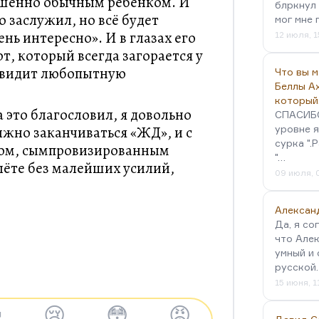
ршенно обычным ребёнком. И
блркнул 
о заслужил, но всё будет
мог мне 
ень интересно». И в глазах его
12 июля, 1
т, который всегда загорается у
н видит любопытную
Что вы 
Беллы А
который
а это благословил, я довольно
СПАСИБО!
лжно заканчиваться «ЖД», и с
уровне я
сурка ".
дом, сымпровизированным
"…
лёте без малейших усилий,
09 июля, 
Алексан
Да, я со
что Алек
умный и 
русской
15 июня, 1

😢
😳
😡