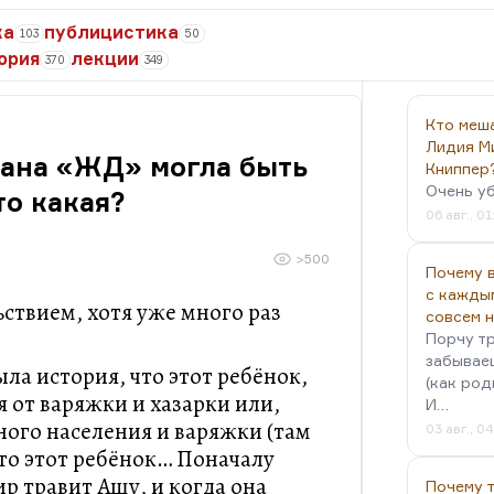
ка
публицистика
103
50
ория
лекции
370
349
Кто меш
Лидия М
мана «ЖД» могла быть
Книппер
Очень у
то какая?
06 авг., 01
>500
Почему в
с кажды
ьствием, хотя уже много раз
совсем 
Порчу тр
забываеш
ла история, что этот ребёнок,
(как род
 от варяжки и хазарки или,
И…
ного населения и варяжки (там
03 авг., 0
что этот ребёнок… Поначалу
р травит Ашу, и когда она
Почему 