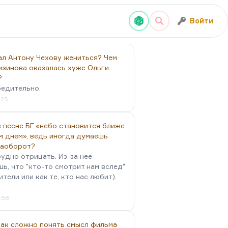
Войти
ал Антону Чехову жениться? Чем
изинова оказалась хуже Ольги
?
бедительно.
:23
 песне БГ «небо становится ближе
м днем», ведь иногда думаешь
наоборот?
удно отрицать. Из-за неё
ь, что "кто-то смотрит нам вслед"
ители или как те, кто нас любит).
4:58
так сложно понять смысл фильма