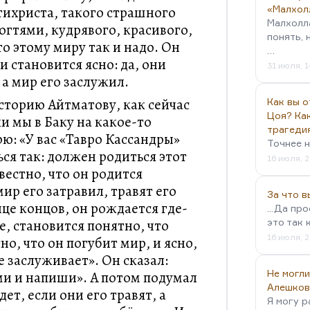
тихриста, такого страшного
«Малхол
Малхолл
ногтями, кудрявого, красивого,
понять, 
то этому миру так и надо. Он
…
 и становится ясно: да, они
31 июля, 1
 а мир его заслужил.
историю Айтматову, как сейчас
Как вы о
Цоя? Как
и мы в Баку на какое-то
трагеди
ю: «У вас «Тавро Кассандры»
Точнее н
ся так: должен родиться этот
16 июля, 2
вестно, что он родится
ир его затравил, травят его
За что 
нце концов, он рождается где-
...Да пр
е, становится понятно, что
это так 
16 июля, 2
но, что он погубит мир, и ясно,
е заслуживает». Он сказал:
Не могли
ми и напиши». А потом подумал
Алешков
дет, если они его травят, а
Я могу р