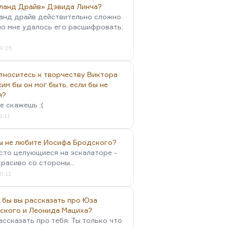
ланд Драйв» Дэвида Линча?
анд драйв действительно сложно
но мне удалось его расшифровать:
4:05
тноситесь к творчеству Виктора
им бы он мог быть, если бы не
я?
е скажешь :(
1:11
вы не любите Иосифа Бродского?
осто целующиеся на эскалаторе -
красиво со стороны...
0:11
 бы вы рассказать про Юза
ского и Леонида Мациха?
ассказать про тебя. Ты только что