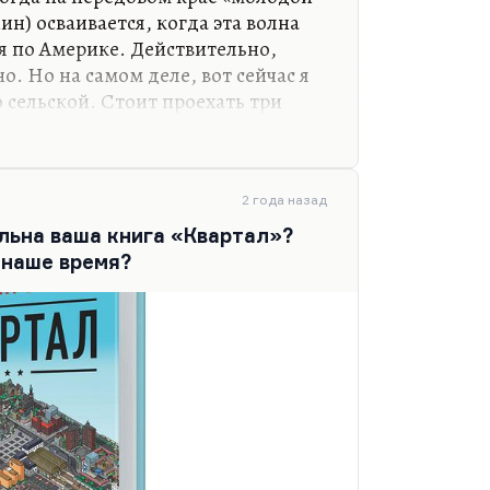
ин) осваивается, когда эта волна
я по Америке. Действительно,
о. Но на самом деле, вот сейчас я
 сельской. Стоит проехать три
солютно городском месте, почти
енно, ощущения провинции у меня
гда жил, очень много времени
е своей. Или в «Березках»,
2 года назад
еня ровно такой же пейзаж здесь,
льна ваша книга «Квартал»?
о проблема в том, что до Чепелева
 наше время?
 пробках. А…