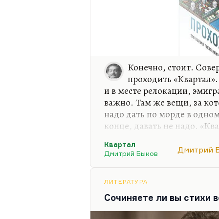
Конечно, стоит. Сове
проходить «Квартал».
и в месте релокации, эмигр
важно. Там же вещи, за кот
надо дать по морде в одном
конце, давать не надо. «Кв
единственной целью – вырв
Квартал
Дмитрий 
Я совершенно не скрываю: я
Дмитрий Быков
построены все эти упражне
ложных связей, из цепочек 
ЛИТЕРАТУРА
квазиважных дел. «Квартал
Сочиняете ли вы стихи в
в тотальный разрыв. Приче
женой, с…