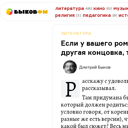
литература
кино
музы
4693
655
Быков
ФМ
религия
педагогика
ист
152
180
ЛИТЕРАТУРА
Если у вашего ро
другая концовка, 
Дмитрий Быков
Р
асскажу с удовол
рассказывал.
Там придумана бы
который должен родиться
условно говоря, от корен
разные же есть версии), 
какой был сюжет? Весь ми