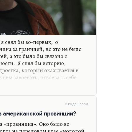
 я снял бы во-первых, о
ина за границей, но это не было
ей, а это было бы связано с
ости. Я снял бы историю,
дростка, который оказывается в
 нем завоевать, отвоевать себе
л бы хорошую любовную историю… Я
овных историй в современной
. Понимаете, всех ведь обычно
й идентичности, которая, по-
2 года назад
. Людей занимает проблема как
 в американской провинции?
, секс и отношения. Как в
я «провинция». Оно было во
жен ли секс без…
огда на передовом крае «молодой