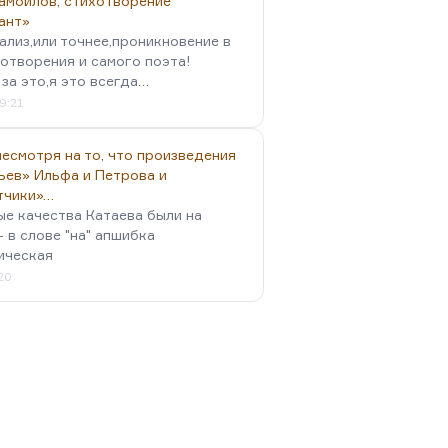
амойлов, стихотворение
ант»
ализ,или точнее,проникновение в
отворения и самого поэта!
за это,я это всегда…
9:21
есмотря на то, что произведения
ьев» Ильфа и Петрова и
тчики»…
ые качества Катаева были на
- в слове "на" апшибка
ическая
:20