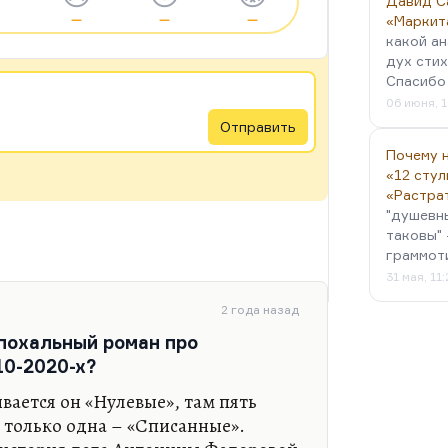
Давид С
—
—
—
«Маркит
какой ан
дух стих
Спасибо 
06 июня, 1
Отправить
Почему н
«12 стул
«Растра
"душевн
таковы" 
граммот
31 мая, 11
2 года назад
эпохальный роман про
0-2020-х?
ывается он «Нулевые», там пять
 только одна – «Списанные».