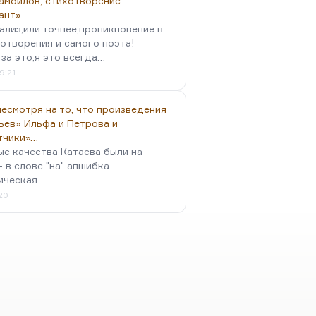
амойлов, стихотворение
ант»
ализ,или точнее,проникновение в
отворения и самого поэта!
за это,я это всегда…
9:21
есмотря на то, что произведения
ьев» Ильфа и Петрова и
тчики»…
ые качества Катаева были на
- в слове "на" апшибка
ическая
:20