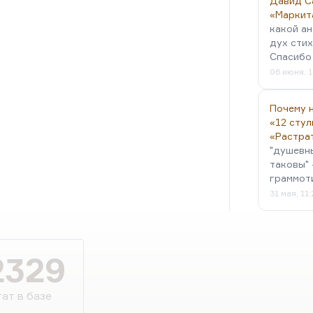
Давид С
«Маркит
какой ан
дух стих
Спасибо 
06 июня, 1
Почему н
«12 стул
«Растра
"душевн
таковы" 
граммот
31 мая, 11
2329
ат в базе