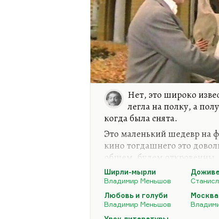
Нет, это широко извес
легла на полку, а по
когда была снята.
Это маленький шедевр на ф
кино тогдашнего это довол
общем, будем откровенны, 
НРЗБ. А так-то, в общем, дл
Ширли-мырли
Доживе
«Доживем до понедельника»
Владимир Меньшов
Станисл
Надо заметить, кстати, чт
Любовь и голуби
Москва
Владимир Меньшов
Владим
довольно элементарен по-с
Урок литературы