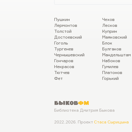
Пушкин
Чехов
Лермонтов
Лесков
Толстой
Куприн
Достоевский
Маяковский
Гоголь
Блок
Тургенев
Булгаков
Чернышевский
Мандельштам
Гончаров
Набоков
Некрасов
Гумилев
Тютчев
Платонов
Фет
Горький
Быков
ФМ
Библиотека Дмитрия Быкова
2022..2026. Проект
Стаса Сырицына