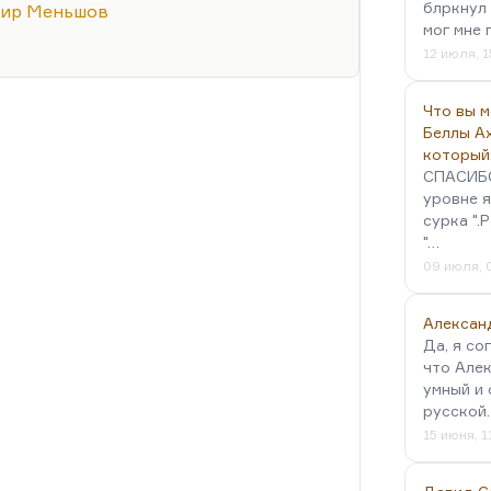
но чувствует больной нерв эпохи.
блркнул 
ир Меньшов
лючается в том, что Владимир
мог мне 
режиссер массового кино,…
12 июля, 1
Что вы 
Беллы А
который
СПАСИБО!
уровне я
сурка ".
"…
09 июля, 
Алексан
Да, я со
что Алек
умный и 
русской
15 июня, 1