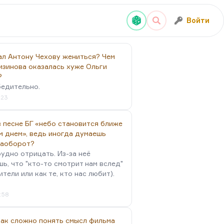
Войти
ал Антону Чехову жениться? Чем
изинова оказалась хуже Ольги
?
бедительно.
:23
 песне БГ «небо становится ближе
м днем», ведь иногда думаешь
наоборот?
удно отрицать. Из-за неё
ь, что "кто-то смотрит нам вслед"
ители или как те, кто нас любит).
4:58
так сложно понять смысл фильма