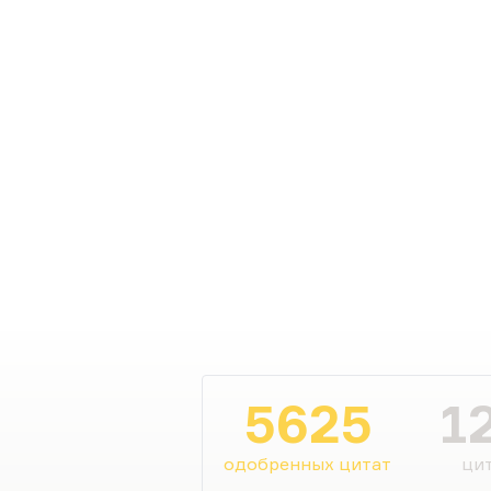
5625
1
одобренных цитат
цит