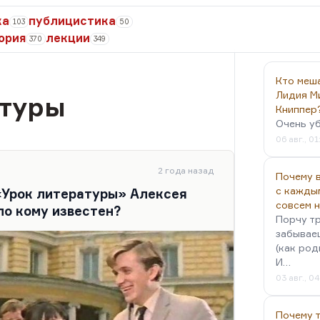
ка
публицистика
103
50
ория
лекции
370
349
Кто меш
Лидия М
атуры
Книппер
Очень у
06 авг., 01
2 года назад
Почему в
с кажды
«Урок литературы» Алексея
совсем 
ло кому известен?
Порчу тр
забываеш
(как род
И…
03 авг., 0
Почему 