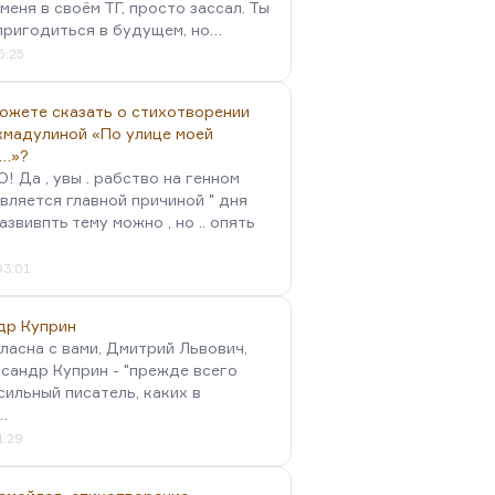
меня в своём ТГ, просто зассал. Ты
пригодиться в будущем, но…
5:25
можете сказать о стихотворении
хмадулиной «По улице моей
…»?
 Да , увы . рабство на генном
вляется главной причиной " дня
Развивпть тему можно , но .. опять
03:01
др Куприн
гласна с вами, Дмитрий Львович,
сандр Куприн - "прежде всего
сильный писатель, каких в
…
1:29