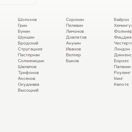
Шолохов
Сорокин
Байрон
Грин
Пелевин
Хемингу
Бунин
Лимонов
Фолкне
Шукшин
Довлатов
Фицдже
Бродский
Акунин
Честерт
Стругацкие
Иванов
Лондон
Пастернак
Веллер
Диккенс
Солженицын
Быков
Борхес
Шаламов
Паланик
Трифонов
Роулинг
Аксенов
Кинг
Окуджава
Капоте
Высоцкий