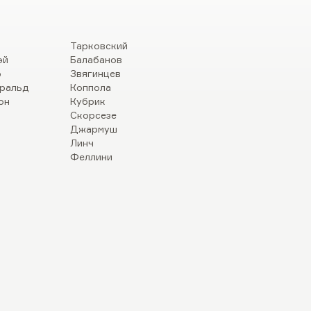
Тарковский
эй
Балабанов
р
Звягинцев
ральд
Коппола
он
Кубрик
Скорсезе
Джармуш
Линч
Феллини