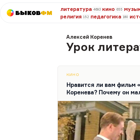
литература
кино
музы
4693
655
Быков
ФМ
религия
педагогика
ист
152
180
Алексей Коренев
Урок литер
КИНО
Нравится ли вам фильм 
Коренева? Почему он ма