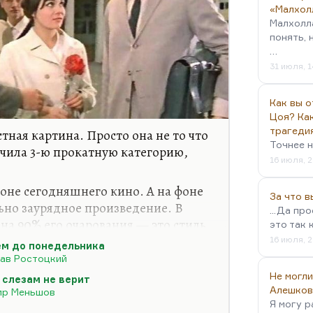
«Малхол
Малхолл
понять, 
…
31 июля, 1
Как вы о
Цоя? Как
трагеди
тная картина. Просто она не то что
Точнее н
лучила 3-ю прокатную категорию,
16 июля, 2
оне сегодняшнего кино. А на фоне
За что 
ьно заурядное произведение. В
...Да пр
на 90% его очарования — это стиль
это так 
я 1968-1969 годов (сравните это с
16 июля, 2
м до понедельника
) это такие детские игры.
ав Ростоцкий
Не могли
о фильм Дудя про «Ширли-мырли»
 слезам не верит
Алешков
ир Меньшов
воему посылу, но сделан
Я могу р