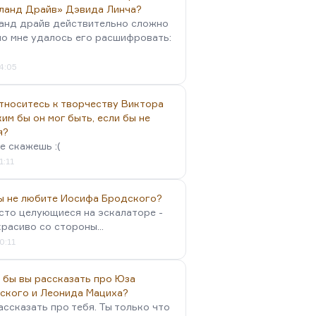
ланд Драйв» Дэвида Линча?
анд драйв действительно сложно
но мне удалось его расшифровать:
4:05
тноситесь к творчеству Виктора
им бы он мог быть, если бы не
я?
е скажешь :(
1:11
вы не любите Иосифа Бродского?
осто целующиеся на эскалаторе -
красиво со стороны...
0:11
 бы вы рассказать про Юза
ского и Леонида Мациха?
ассказать про тебя. Ты только что