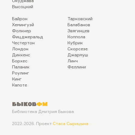
Окуджава
Высоцкий
Байрон
Тарковский
Хемингуэй
Балабанов
Фолкнер
Звягинцев
Фицджеральд
Коппола
Честертон
Кубрик
Лондон
Скорсезе
Диккенс
Джармуш
Борхес
Линч
Паланик
Феллини
Роулинг
Кинг
Капоте
Быков
ФМ
Библиотека Дмитрия Быкова
2022..2026. Проект
Стаса Сырицына