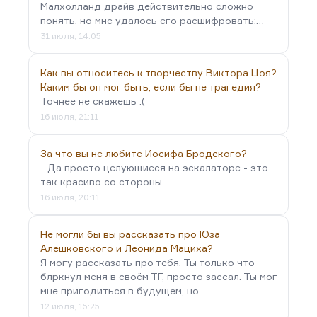
Малхолланд драйв действительно сложно
понять, но мне удалось его расшифровать:…
31 июля, 14:05
Как вы относитесь к творчеству Виктора Цоя?
Каким бы он мог быть, если бы не трагедия?
Точнее не скажешь :(
16 июля, 21:11
За что вы не любите Иосифа Бродского?
...Да просто целующиеся на эскалаторе - это
так красиво со стороны...
16 июля, 20:11
Не могли бы вы рассказать про Юза
Алешковского и Леонида Мациха?
Я могу рассказать про тебя. Ты только что
блркнул меня в своём ТГ, просто зассал. Ты мог
мне пригодиться в будущем, но…
12 июля, 15:25