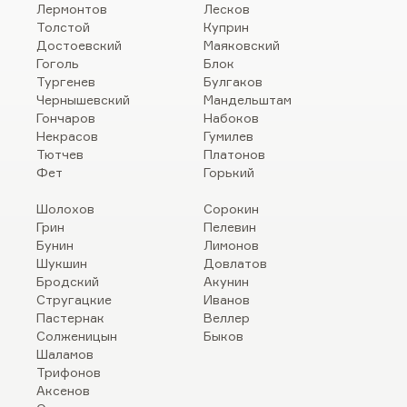
Лермонтов
Лесков
Толстой
Куприн
Достоевский
Маяковский
Гоголь
Блок
Тургенев
Булгаков
Чернышевский
Мандельштам
Гончаров
Набоков
Некрасов
Гумилев
Тютчев
Платонов
Фет
Горький
Шолохов
Сорокин
Грин
Пелевин
Бунин
Лимонов
Шукшин
Довлатов
Бродский
Акунин
Стругацкие
Иванов
Пастернак
Веллер
Солженицын
Быков
Шаламов
Трифонов
Аксенов