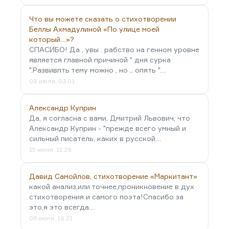
Что вы можете сказать о стихотворении
Беллы Ахмадулиной «По улице моей
который…»?
СПАСИБО! Да , увы . рабство на генном уровне
является главной причиной " дня сурка
".Развивпть тему можно , но .. опять "…
09 июля, 03:01
Александр Куприн
Да, я согласна с вами, Дмитрий Львович, что
Александр Куприн - "прежде всего умный и
сильный писатель, каких в русской…
15 июня, 11:29
Давид Самойлов, стихотворение «Маркитант»
какой анализ,или точнее,проникновение в дух
стихотворения и самого поэта!Спасибо за
это,я это всегда…
06 июня, 19:21