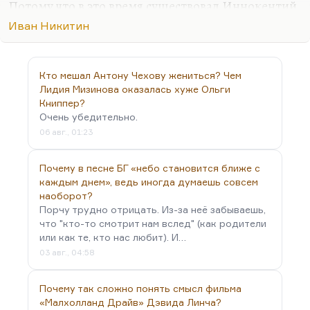
Потому что в это время существовал Иннокентий
Анненский — поэт, безусловно, гениальный, из
Иван Никитин
которого вышла вся русская поэзия XX столетия.
В нем есть всё. Как говорила Ахматова, «в нем
есть даже Хлебников», цитируя некоторые его
Кто мешал Антону Чехову жениться? Чем
почти заумные стихи. Был Фофанов, был Надсон,
Лидия Мизинова оказалась хуже Ольги
был упомянутый Случевский, был поздний Фет.
Книппер?
Очень убедительно.
Были большие поэты — безусловно, большие —
06 авг., 01:23
которым эта сугубо прозаическая, зловонная,
страшно пошлая эпоха не дала развернуться и
Почему в песне БГ «небо становится ближе с
осуществится.
каждым днем», ведь иногда думаешь совсем
О…
наоборот?
Порчу трудно отрицать. Из-за неё забываешь,
что "кто-то смотрит нам вслед" (как родители
или как те, кто нас любит). И…
03 авг., 04:58
Почему так сложно понять смысл фильма
«Малхолланд Драйв» Дэвида Линча?