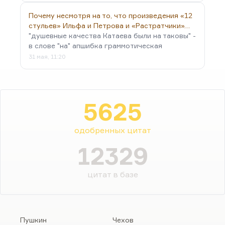
Почему несмотря на то, что произведения «12
стульев» Ильфа и Петрова и «Растратчики»…
"душевные качества Катаева были на таковы" -
в слове "на" апшибка граммотическая
31 мая, 11:20
5625
одобренных цитат
12329
цитат в базе
Пушкин
Чехов