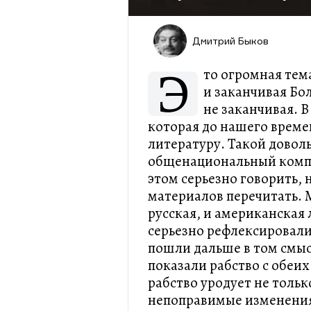
Дмитрий Быков
Э
то огромная тем
и заканчивая Бо
не заканчивая. В
которая до нашего врем
литературу. Такой довол
общенациональный компл
этом серьезно говорить,
материалов перечитать. М
русская, и американская
серьезно рефлексировали
пошли дальше в том смысл
показали рабство с обеих
рабство уродует не тольк
непоправимые изменения 