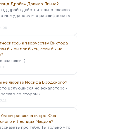
ланд Драйв» Дэвида Линча?
анд драйв действительно сложно
но мне удалось его расшифровать:
4:05
тноситесь к творчеству Виктора
им бы он мог быть, если бы не
я?
е скажешь :(
1:11
вы не любите Иосифа Бродского?
осто целующиеся на эскалаторе -
красиво со стороны...
0:11
 бы вы рассказать про Юза
ского и Леонида Мациха?
ассказать про тебя. Ты только что