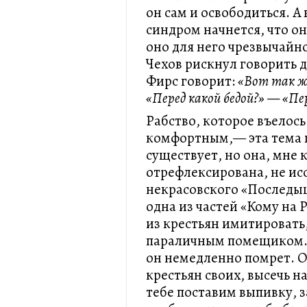
он сам и освободиться. А
синдром начнется, что он
оно для него чрезвычайн
Чехов рискнул говорить 
Фирс говорит:
«Вот так же
«Перед какой бедой?» — «Пер
Рабство, которое въелось
комфортным,— эта тема 
существует, но она, мне
отрефлексирована, не ис
некрасовского «Последы
одна из частей «Кому на 
из крестьян имитировать,
параличным помещиком. 
он немедленно помрет. О
крестьян своих, высечь н
тебе поставим выпивку, з