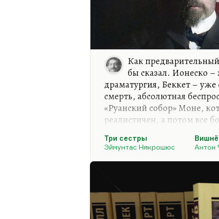
Как предварительный 
бы сказал. Ионеско –
драматургия, Беккет – уже 
смерть, абсолютная беспрос
«Руанский собор» Моне, кот
реалистичен, а потом все б
вполне себе реалистическая
Три сестры
Вишнё
уже символистская пьеса с
Эймунтас Някрошюс
Антон 
условностей, обобщения, т
сестры» – в общем, трагеди
«драма», она действительн
синтез. Понимаете, это теат
котором играют трагедию, 