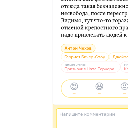
отсюда такая безнадежно
несвобода, после перест
Видимо, тут что-то гораз
отменой крепостного пра
надо привлекать людей к
Антон Чехов
Гарриет Бичер-Стоу
Джеймс
Уильям Стайрон
Ни
Признания Ната Тернера
К
😍
😆

—
—
—
Напишите комментарий