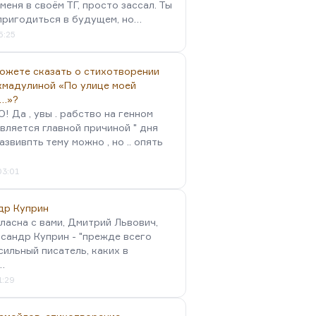
меня в своём ТГ, просто зассал. Ты
пригодиться в будущем, но…
5:25
можете сказать о стихотворении
хмадулиной «По улице моей
…»?
 Да , увы . рабство на генном
вляется главной причиной " дня
Развивпть тему можно , но .. опять
03:01
др Куприн
гласна с вами, Дмитрий Львович,
сандр Куприн - "прежде всего
сильный писатель, каких в
…
1:29