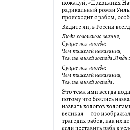
пожалуй, «Признания На
радикальный роман Уилья
происходит с рабом, осо
Видите ли, в России всегд
Люди холопского звания,
Сущие псы иногда:
Чем тяжелей наказания,
Тем им милей господа.Люди 
Сущие псы иногда:
Чем тяжелей наказания,
Тем им милей господа.
Это тема ими всегда под
потому что боялись назва
назвать холопов холопами
великая — это изображало
трагедия рабов, как их п
если поставить раба в ус