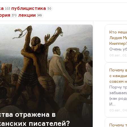
ка
публицистика
103
50
ория
лекции
370
349
Кто меш
Лидия М
Книппер
Очень у
06 авг., 01
Почему в
с кажды
совсем 
Порчу тр
забываеш
(как род
И…
03 авг., 0
ства отражена в
канских писателей?
Почему 