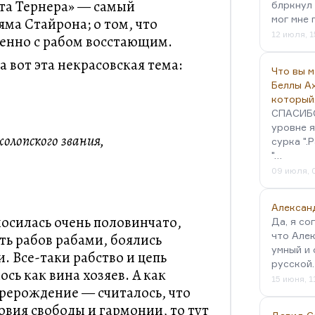
та Тернера» — самый
блркнул 
мог мне 
ма Стайрона; о том, что
12 июля, 1
бенно с рабом восстающим.
а вот эта некрасовская тема:
Что вы 
Беллы А
который
СПАСИБО!
уровне я
холопского звания,
сурка ".
"…
09 июля, 
Алексан
носилась очень половинчато,
Да, я со
что Алек
ть рабов рабами, боялись
умный и 
. Все-таки рабство и цепь
русской
сь как вина хозяев. А как
15 июня, 1
ерерождение — считалось, что
ловия свободы и гармонии, то тут