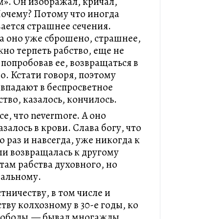
м». Он изображал, кричал,
очему? Потому что иногда
ается страшнее сечения.
да оно уже сброшено, страшнее,
но терпеть рабство, еще не
попробовав ее, возвращаться в
о. Кстати говоря, поэтому
 впадают в беспросветное
ство, казалось, кончилось.
все, что nevermore. А оно
залось в крови. Слава богу, что
 раз и навсегда, уже никогда к
ли возвращалась к другому
там рабства духовного, но
иальному.
стничеству, в том числе и
ву колхозному в 30-е годы, ко
вободы,— бывал многажды,