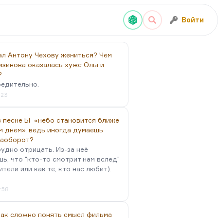
Войти
ал Антону Чехову жениться? Чем
изинова оказалась хуже Ольги
?
бедительно.
:23
 песне БГ «небо становится ближе
м днем», ведь иногда думаешь
наоборот?
удно отрицать. Из-за неё
ь, что "кто-то смотрит нам вслед"
ители или как те, кто нас любит).
4:58
так сложно понять смысл фильма