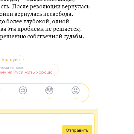
сть. После революции вернулась
ройки вернулась несвобода.
до более глубокой, одной
ва эта проблема не решается;
 решению собственной судьбы.
 Болдуин
колай Некрасов
ому на Руси жить хорошо

😢
😳
😡
—
—
—
Отправить