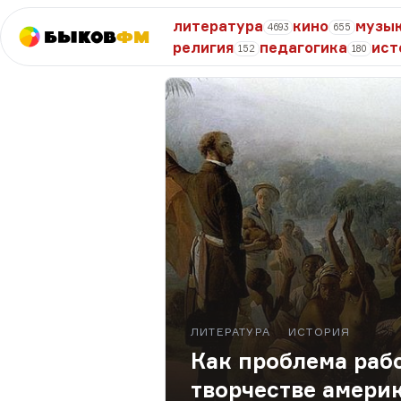
литература
кино
музы
4693
655
Быков
ФМ
религия
педагогика
ист
152
180
ЛИТЕРАТУРА
ИСТОРИЯ
Как проблема раб
творчестве амери