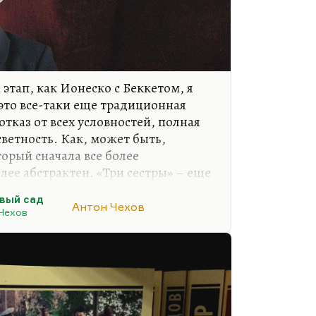
этап, как Ионеско с Беккетом, я
 это все-таки еще традиционная
отказ от всех условностей, полная
ветность. Как, может быть,
орый сначала все более
олее абстрактен. «Три сестры» – еще
 драма, а «Вишневый сад» – это
вый сад
 гораздо большей степенью
Антон Чехов
Чехов
рагифарса. Понимаете, «Три
я. Она имеет подзаголовок
о драма. А «Вишневый сад» - уже
р уже разваливается, это театр, в
но все время то…