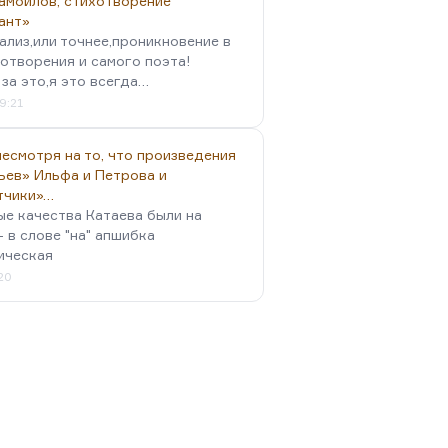
амойлов, стихотворение
ант»
ализ,или точнее,проникновение в
отворения и самого поэта!
за это,я это всегда…
9:21
есмотря на то, что произведения
ьев» Ильфа и Петрова и
тчики»…
ые качества Катаева были на
- в слове "на" апшибка
ическая
:20