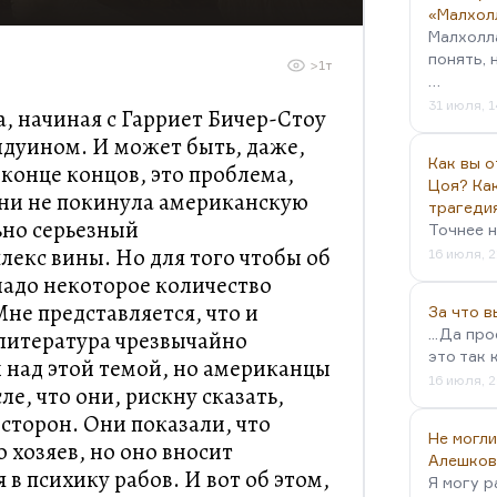
«Малхол
Малхолл
понять, 
>1т
…
31 июля, 1
а, начиная с Гарриет Бичер-Стоу
лдуином. И может быть, даже,
Как вы о
 конце концов, это проблема,
Цоя? Как
ени не покинула американскую
трагеди
ьно серьезный
Точнее н
екс вины. Но для того чтобы об
16 июля, 2
 надо некоторое количество
не представляется, что и
За что 
...Да пр
 литература чрезвычайно
это так 
 над этой темой, но американцы
16 июля, 2
е, что они, рискну сказать,
 сторон. Они показали, что
Не могли
о хозяев, но оно вносит
Алешков
в психику рабов. И вот об этом,
Я могу р