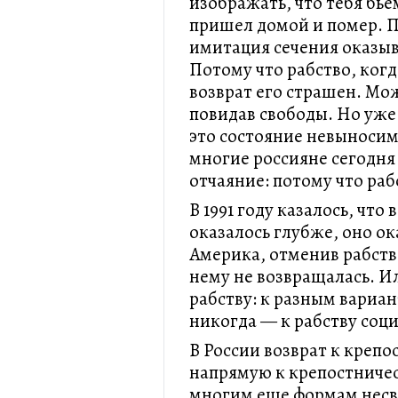
изображать, что тебя бье
пришел домой и помер. П
имитация сечения оказыв
Потому что рабство, ког
возврат его страшен. Мож
повидав свободы. Но уже 
это состояние невыносим
многие россияне сегодня
отчаяние: потому что раб
В 1991 году казалось, что 
оказалось глубже, оно ока
Америка, отменив рабство
нему не возвращалась. И
рабству: к разным вариан
никогда — к рабству соц
В России возврат к крепо
напрямую к крепостничест
многим еще формам нес