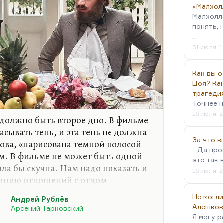
«Малхол
Малхолл
понять, 
…
31 июля, 1
Как вы о
Цоя? Как
трагеди
Точнее н
16 июля, 2
должно быть второе дно. В фильме
сывать тень, и эта тень не должна
За что 
кова, «нарисована темной полосой
...Да пр
м. В фильме не может быть одной
это так 
а бы скучна. Нам надо показать и
16 июля, 2
линию отношений с отцом
— с забросом, с флэшбеком —
Не могли
Андрей Рублёв
историю этого поляка-офицера.
Алешков
Арсений Тарковский
ней картина, чем плотнее сеть,
Я могу р