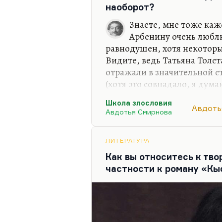
сценарий «Жила-была одна
наоборот?
народа, некоторые…
Знаете, мне тоже каж
Арбенину очень люблю
равнодушен, хотя некоторы
Видите, ведь Татьяна Толс
отражали в значительной с
(хотя это совпадало, я дума
зрения тусовки, Земфира б
Школа злословия
персонажем. Почему? Могу 
Авдоть
Авдотья Смирнова
персонаж наглее себя ведёт
разнуздан, самоуверен — те
определённых сферах модн
ЛИТЕРАТУРА
как-то скромнее. Да и обра
Как вы относитесь к тво
хороший филолог, выпускни
частности к роману «Кы
знает.…