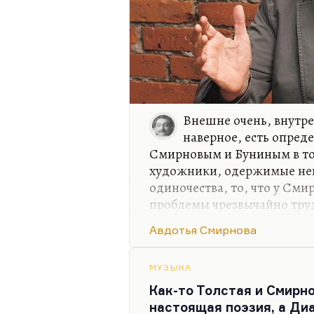
Внешне очень, внутре
наверное, есть опред
Смирновым и Буниным в том
художники, одержимые не
одиночества, то, что у Смир
проблемы чрезвычайно тру
притирания людей, такой 
Авдотья Смирнова
некоммуникабельности мира
жестокий художник, он на 
сценариях своих. У него вы
МУЗЫКА
очень хорошая. И вот его п
Как-то Толстая и Смирн
считает своим высшим худ
настоящая поэзия, а Диа