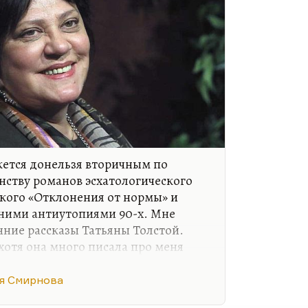
жется донельзя вторичным по
ству романов эсхатологического
ского «Отклонения от нормы» и
вними антиутопиями 90-х. Мне
нние рассказы Татьяны Толстой.
хотя она много писала про меня
ь, и правильно делала), мне
 человек бесстрашный. Вот она не
я Смирнова
ся подставляться. Я люблю людей,