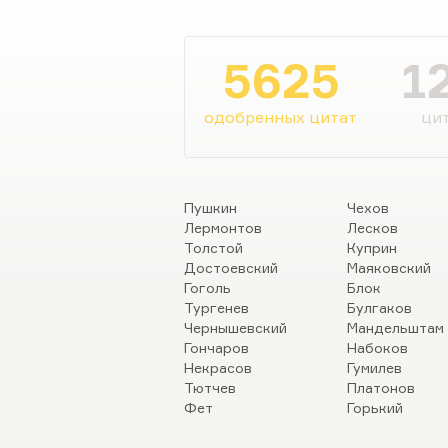
которые подставляются.
5625
1
одобренных цитат
цит
Пушкин
Чехов
Лермонтов
Лесков
Толстой
Куприн
Достоевский
Маяковский
Гоголь
Блок
Тургенев
Булгаков
Чернышевский
Мандельштам
Гончаров
Набоков
Некрасов
Гумилев
Тютчев
Платонов
Фет
Горький