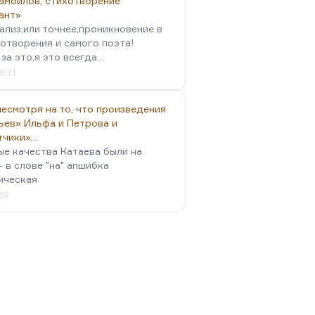
амойлов, стихотворение
ант»
ализ,или точнее,проникновение в
отворения и самого поэта!
за это,я это всегда…
9:21
есмотря на то, что произведения
ьев» Ильфа и Петрова и
тчики»…
ые качества Катаева были на
- в слове "на" апшибка
ическая
:20