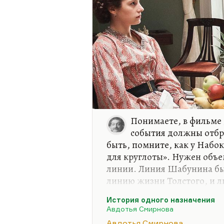
Понимаете, в фильме 
события должны отбра
быть, помните, как у Набо
для круглоты». Нужен объе
линии. Линия Шабунина был
линию жизни Толстого, и 
Колокольцева, и частично 
История одного назначения
биографию Стасюлевича, и 
Авдотья Смирнова
Понимаете, чем многогерой
Авдотья Смирнова