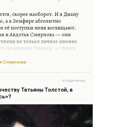
 баба», никакой идеализации
ется, скорее наоборот. И я Диану
, а к Земфире абсолютно
е её поступки меня восхищают.
тая и Авдотья Смирнова — они
тепени не только личное мнение
ю), но мнение тусовки, а с точки
ыла более перспективным
ответить. Потому что чем
я Смирнова
, чем он более эпатажен,
м он больше нравится. Вот в
о быть плохими. Диана Арбенина
4 года назад
зования у неё побольше. Она
рчеству Татьяны Толстой, в
ца дальневосточного вуза, языки
сь»?