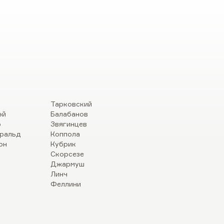
Тарковский
эй
Балабанов
р
Звягинцев
ральд
Коппола
он
Кубрик
Скорсезе
Джармуш
Линч
Феллини