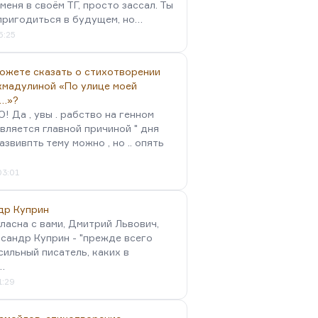
меня в своём ТГ, просто зассал. Ты
пригодиться в будущем, но…
5:25
можете сказать о стихотворении
хмадулиной «По улице моей
…»?
 Да , увы . рабство на генном
вляется главной причиной " дня
Развивпть тему можно , но .. опять
03:01
др Куприн
гласна с вами, Дмитрий Львович,
сандр Куприн - "прежде всего
сильный писатель, каких в
…
1:29