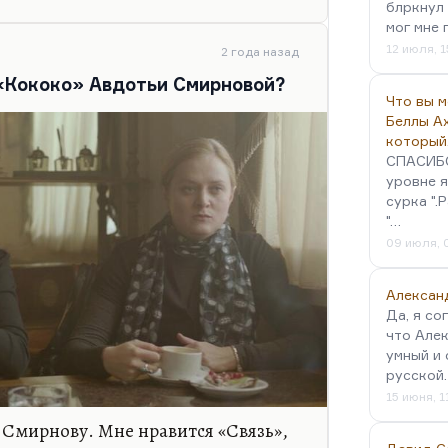
зных линий, тем больше он в эту
блркнул 
мог мне 
тегорический противник
12 июля, 1
2 года назад
«Кококо» Авдотьи Смирновой?
ртину, мне казалось, что вот и это
Что вы 
Беллы А
который
СПАСИБО!
уровне я
сурка ".
"…
09 июля, 
Алексан
Да, я со
что Алек
умный и 
русской
15 июня, 1
Смирнову. Мне нравится «Связь»,