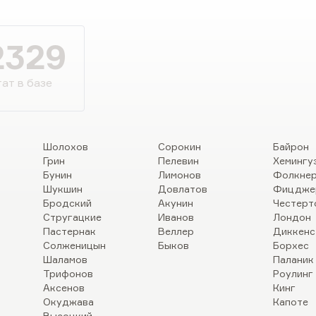
2329
ат в базе
Шолохов
Сорокин
Байрон
Грин
Пелевин
Хемингу
Бунин
Лимонов
Фолкне
Шукшин
Довлатов
Фицдже
Бродский
Акунин
Честерт
Стругацкие
Иванов
Лондон
Пастернак
Веллер
Диккенс
Солженицын
Быков
Борхес
Шаламов
Паланик
Трифонов
Роулинг
Аксенов
Кинг
Окуджава
Капоте
Высоцкий