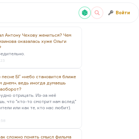
Войти
ал Антону Чехову жениться? Чем
изинова оказалась хуже Ольги
?
бедительно.
:23
 песне БГ «небо становится ближе
м днем», ведь иногда думаешь
наоборот?
удно отрицать. Из-за неё
ь, что "кто-то смотрит нам вслед"
ители или как те, кто нас любит).
4:58
так сложно понять смысл фильма