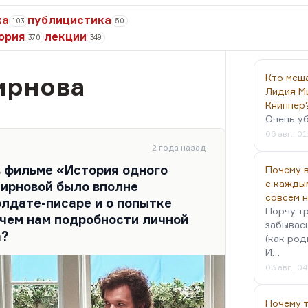
ка
публицистика
103
50
ория
лекции
370
349
ирнова
Кто меш
Лидия М
Книппер
Очень у
06 авг., 01
2 года назад
в фильме «История одного
Почему в
с кажды
ирновой было вполне
совсем 
олдате-писаре и о попытке
Порчу тр
ачем нам подробности личной
забываеш
а?
(как род
И…
03 авг., 0
Почему 