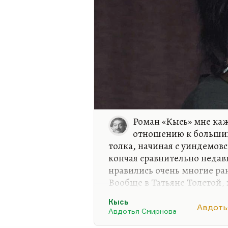
Роман «Кысь» мне ка
отношению к большин
толка, начиная с уиндемов
кончая сравнительно неда
нравились очень многие ра
Вообще в Татьяне Толстой, 
всяких гадостей (может быт
Кысь
привлекательно то, что она
Авдоть
Авдотья Смирнова
боится быть собой, не боит