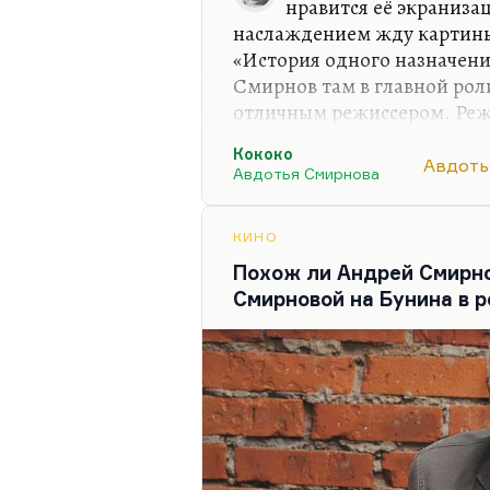
нравится её экранизац
наслаждением жду картины
«История одного назначения
Смирнов там в главной роли
отличным режиссером. Реж
Вообще, все Смирновы, как 
Кококо
Тодоровские, очень талант
Авдоть
Авдотья Смирнова
«Кококо», не люблю, потому
облегченная версия доволь
КИНО
Похож ли Андрей Смирно
Смирновой на Бунина в 