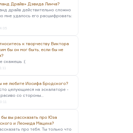
ланд Драйв» Дэвида Линча?
анд драйв действительно сложно
но мне удалось его расшифровать:
4:05
тноситесь к творчеству Виктора
им бы он мог быть, если бы не
я?
е скажешь :(
1:11
вы не любите Иосифа Бродского?
осто целующиеся на эскалаторе -
красиво со стороны...
0:11
 бы вы рассказать про Юза
ского и Леонида Мациха?
ассказать про тебя. Ты только что