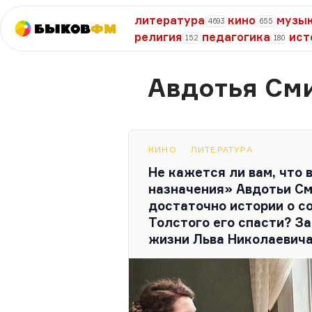
литература
кино
музы
4693
655
Быков
ФМ
религия
педагогика
ист
152
180
Авдотья См
КИНО
ЛИТЕРАТУРА
Не кажется ли вам, что 
назначения» Авдотьи См
достаточно истории о с
Толстого его спасти? З
жизни Льва Николаевич