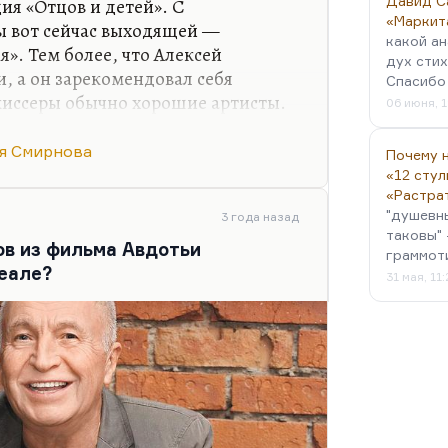
Давид С
ия «Отцов и детей». С
«Маркит
 вот сейчас выходящей —
какой ан
». Тем более, что Алексей
дух стих
, а он зарекомендовал себя
Спасибо 
иссеры обычно хорошие артисты.
06 июня, 1
и все Драгунские, как и все
ливы. Но я, именно фильм
я Смирнова
Почему н
 что мне кажется, что это
«12 стул
но серьезной проблемы.
«Растра
"душевн
3 года назад
таковы" 
в из фильма Авдотьи
граммот
реале?
31 мая, 11