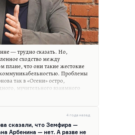
нне — трудно сказать. Но,
еленное сходство между
 плане, что они такие жестокие
коммуникабельностью. Проблемы
нова так в «Осени» остро,
дного, мучительного взаимного
изначальной
 всего. Смирнов — да, он такой
Бунина похож, особенно в
шла книга сценариев, по-моему,
4 года назад
ьеса «Родненькие мои», которую он
ова сказали, что Земфира —
ожественным свершением, или
на Арбенина — нет. А разве не