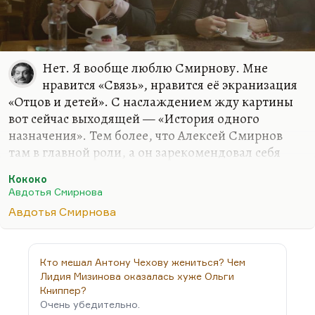
Нет. Я вообще люблю Смирнову. Мне
нравится «Связь», нравится её экранизация
«Отцов и детей». С наслаждением жду картины
вот сейчас выходящей — «История одного
назначения». Тем более, что Алексей Смирнов
там в главной роли, а он зарекомендовал себя
отличным режиссером. Режиссеры обычно
Кококо
хорошие артисты. Вообще, все Смирновы, как и
Авдотья Смирнова
все Драгунские, как и все Тодоровские, очень
Авдотья Смирнова
талантливы. Но я, именно фильм «Кококо», не
люблю, потому что мне кажется, что это
облегченная версия довольно серьезной
Кто мешал Антону Чехову жениться? Чем
проблемы.
Лидия Мизинова оказалась хуже Ольги
Книппер?
Очень убедительно.