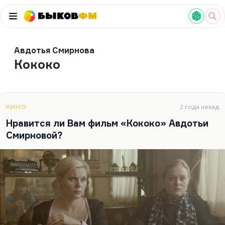
Быков
ФМ
Авдотья Смирнова
Кококо
КИНО
2 года назад
Нравится ли Вам фильм «Кококо» Авдотьи
Смирновой?