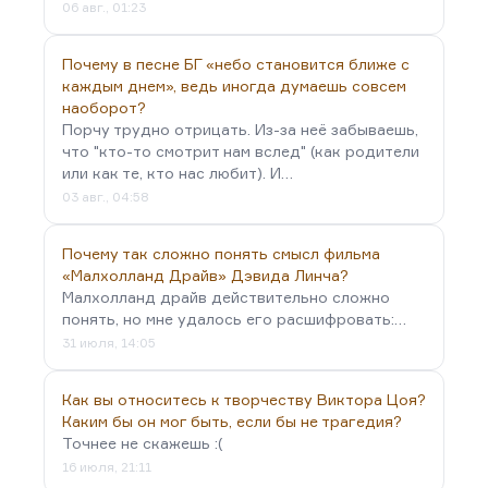
06 авг., 01:23
Почему в песне БГ «небо становится ближе с
каждым днем», ведь иногда думаешь совсем
наоборот?
Порчу трудно отрицать. Из-за неё забываешь,
что "кто-то смотрит нам вслед" (как родители
или как те, кто нас любит). И…
03 авг., 04:58
Почему так сложно понять смысл фильма
«Малхолланд Драйв» Дэвида Линча?
Малхолланд драйв действительно сложно
понять, но мне удалось его расшифровать:…
31 июля, 14:05
Как вы относитесь к творчеству Виктора Цоя?
Каким бы он мог быть, если бы не трагедия?
Точнее не скажешь :(
16 июля, 21:11