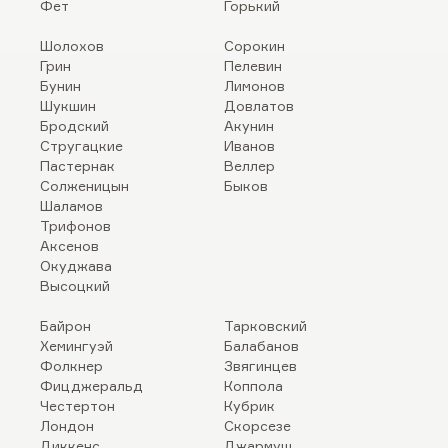
Фет
Горький
Шолохов
Сорокин
Грин
Пелевин
Бунин
Лимонов
Шукшин
Довлатов
Бродский
Акунин
Стругацкие
Иванов
Пастернак
Веллер
Солженицын
Быков
Шаламов
Трифонов
Аксенов
Окуджава
Высоцкий
Байрон
Тарковский
Хемингуэй
Балабанов
Фолкнер
Звягинцев
Фицджеральд
Коппола
Честертон
Кубрик
Лондон
Скорсезе
Диккенс
Джармуш