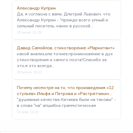
Александр Куприн
Да, я согласна с вами, Дмитрий Львович, что
Александр Куприн - "прежде всего умный и
сильный писатель, каких в русской…
15 июня, 11:29
Давид Самойлов, стихотворение «Маркитант»
какой анализ,или точнее,проникновение в дух
стихотворения и самого поэта!Спасибо за
это,я это всегда…
06 июня, 19:21
Почему несмотря на то, что произведения «12
стульев» Ильфа и Петрова и «Растратчики»…
"душевные качества Катаева были на таковы" -
в слове "на" апшибка граммотическая
31 мая, 11:20