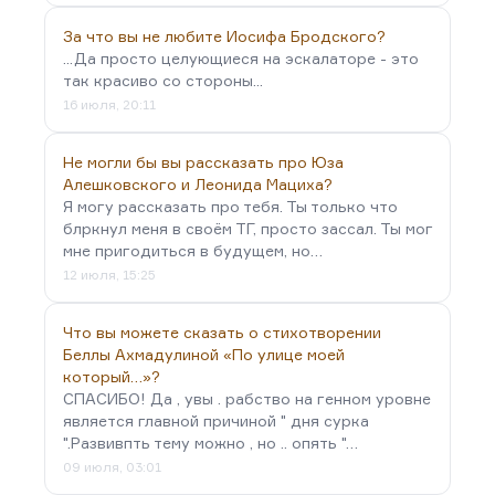
За что вы не любите Иосифа Бродского?
...Да просто целующиеся на эскалаторе - это
так красиво со стороны...
16 июля, 20:11
Не могли бы вы рассказать про Юза
Алешковского и Леонида Мациха?
Я могу рассказать про тебя. Ты только что
блркнул меня в своём ТГ, просто зассал. Ты мог
мне пригодиться в будущем, но…
12 июля, 15:25
Что вы можете сказать о стихотворении
Беллы Ахмадулиной «По улице моей
который…»?
СПАСИБО! Да , увы . рабство на генном уровне
является главной причиной " дня сурка
".Развивпть тему можно , но .. опять "…
09 июля, 03:01