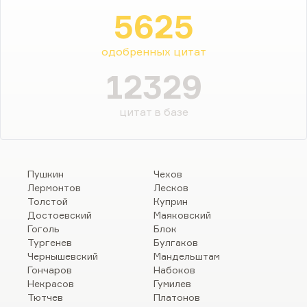
5625
одобренных цитат
12329
цитат в базе
Пушкин
Чехов
Лермонтов
Лесков
Толстой
Куприн
Достоевский
Маяковский
Гоголь
Блок
Тургенев
Булгаков
Чернышевский
Мандельштам
Гончаров
Набоков
Некрасов
Гумилев
Тютчев
Платонов