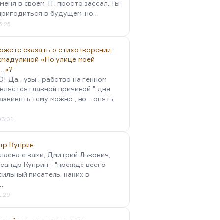
меня в своём ТГ, просто зассал. Ты
пригодиться в будущем, но…
5:25
можете сказать о стихотворении
хмадулиной «По улице моей
…»?
 Да , увы . рабство на генном
вляется главной причиной " дня
Развивпть тему можно , но .. опять
03:01
др Куприн
гласна с вами, Дмитрий Львович,
сандр Куприн - "прежде всего
сильный писатель, каких в
…
1:29