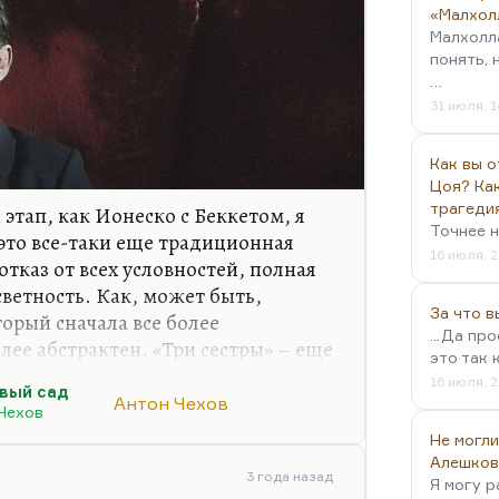
«Малхол
Малхолл
понять, 
…
31 июля, 1
Как вы о
Цоя? Как
трагеди
этап, как Ионеско с Беккетом, я
Точнее н
 это все-таки еще традиционная
16 июля, 2
отказ от всех условностей, полная
ветность. Как, может быть,
За что 
орый сначала все более
...Да пр
олее абстрактен. «Три сестры» – еще
это так 
 драма, а «Вишневый сад» – это
16 июля, 2
вый сад
 гораздо большей степенью
Антон Чехов
Чехов
рагифарса. Понимаете, «Три
Не могли
я. Она имеет подзаголовок
Алешков
о драма. А «Вишневый сад» - уже
3 года назад
Я могу р