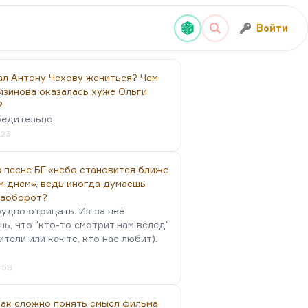
Войти
ал Антону Чехову жениться? Чем
изинова оказалась хуже Ольги
?
бедительно.
:23
 песне БГ «небо становится ближе
м днем», ведь иногда думаешь
наоборот?
удно отрицать. Из-за неё
ь, что "кто-то смотрит нам вслед"
ители или как те, кто нас любит).
4:58
так сложно понять смысл фильма