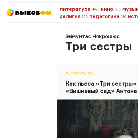
литература
кино
музы
4693
655
Быков
ФМ
религия
педагогика
ист
152
180
Эймунтас Някрошюс
Три сестры
ЛИТЕРАТУРА
Как пьеса «Три сестры»
«Вишневый сад» Антона