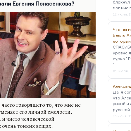
р уже разваливается, это театр, в
блркнул 
вали Евгения Понасенкова?
мог мне 
но все время то…
12 июля, 1
Что вы 
Беллы А
который
СПАСИБО!
уровне я
сурка ".
"…
09 июля, 
Алексан
Да, я со
что Алек
 часто говорящего то, что мне не
умный и 
русской
тменяет его личной смелости,
15 июня, 1
и чисто человеческой
 очень тонких вещах.