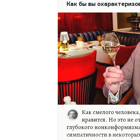
синтез. Понимаете, это теат
Как бы вы охарактеризо
котором играют трагедию, 
Как смелого человека,
нравится. Но это не о
глубокого нонконформизма 
симпатичности в некоторых