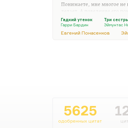
Понимаете, мне многое не н
делает. А поведение его п
совершенно точно. И я быва
Гадкий утенок
Три сестр
некоторые моменты, которы
Гарри Бардин
Эймунтас 
Понасенковым встретился 
Евгений Понасенков
Эй
премьеры бардинского «Гад
бардинского мультфильма, 
потому что труд, который 
часто его пересматриваем с
5625
1
одобренных цитат
цит