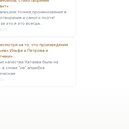
амойлов, стихотворение
ант»
ализ,или точнее,проникновение в
отворения и самого поэта!
за это,я это всегда…
9:21
есмотря на то, что произведения
ьев» Ильфа и Петрова и
тчики»…
ые качества Катаева были на
- в слове "на" апшибка
ическая
:20