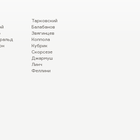
Тарковский
эй
Балабанов
р
Звягинцев
ральд
Коппола
он
Кубрик
Скорсезе
Джармуш
Линч
Феллини