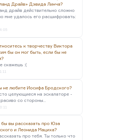
ланд Драйв» Дэвида Линча?
анд драйв действительно сложно
но мне удалось его расшифровать:
4:05
тноситесь к творчеству Виктора
им бы он мог быть, если бы не
я?
е скажешь :(
1:11
вы не любите Иосифа Бродского?
осто целующиеся на эскалаторе -
красиво со стороны...
0:11
 бы вы рассказать про Юза
ского и Леонида Мациха?
ассказать про тебя. Ты только что