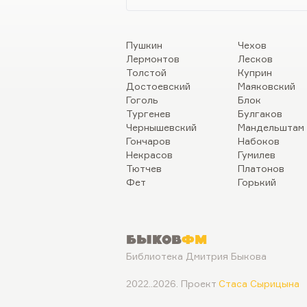
Пушкин
Чехов
Лермонтов
Лесков
Толстой
Куприн
Достоевский
Маяковский
Гоголь
Блок
Тургенев
Булгаков
Чернышевский
Мандельштам
Гончаров
Набоков
Некрасов
Гумилев
Тютчев
Платонов
Фет
Горький
Быков
ФМ
Библиотека Дмитрия Быкова
2022..2026. Проект
Стаса Сырицына