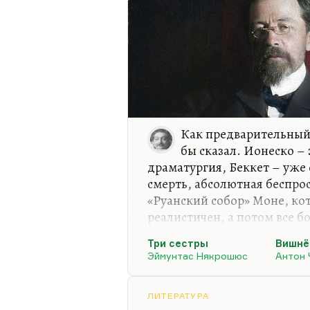
Как предварительный 
бы сказал. Ионеско –
драматургия, Беккет – уже 
смерть, абсолютная беспрос
«Руанский собор» Моне, кот
реалистичен, а потом все б
вполне себе реалистическая
Три сестры
Вишнё
уже символистская пьеса с
Эймунтас Някрошюс
Антон 
условностей, обобщения, т
сестры» – в общем, трагеди
«драма», она действительн
ЛИТЕРАТУРА