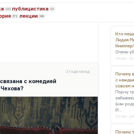
ка
публицистика
103
50
ория
лекции
370
349
Кто меш
Лидия М
Книппер
Очень у
06 авг., 01
2 года назад
Почему в
с кажды
 связана с комедией
совсем 
 Чехова?
Порчу тр
забываеш
(как род
И…
03 авг., 0
Почему 