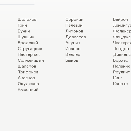
Шолохов
Сорокин
Байрон
Грин
Пелевин
Хемингу
Бунин
Лимонов
Фолкне
Шукшин
Довлатов
Фицдже
Бродский
Акунин
Честерт
Стругацкие
Иванов
Лондон
Пастернак
Веллер
Диккенс
Солженицын
Быков
Борхес
Шаламов
Паланик
Трифонов
Роулинг
Аксенов
Кинг
Окуджава
Капоте
Высоцкий