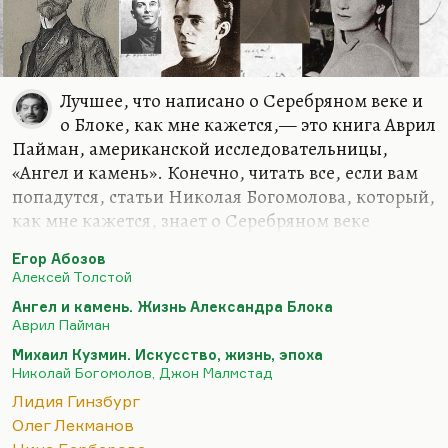
Прежняя блоковская…
Лучшее, что написано о Серебряном веке и
о Блоке, как мне кажется,— это книга Аврил
Пайман, американской исследовательницы,
«Ангел и камень». Конечно, читать все, если вам
попадутся, статьи Николая Богомолова, который,
как мне кажется, знает о Серебряном веке
больше, чем обитавшие тогда люди (что,
Егор Абозов
впрочем, естественно — ему доступно большее
Алексей Толстой
количество источников). Эталонной я считаю
Ангел и камень. Жизнь Александра Блока
книгой Богомолова и Малмстада о Михаиле
Аврил Пайман
Кузмине. Конечно, о Мандельштаме надо читать
Михаил Кузмин. Искусство, жизнь, эпоха
всё, что писала Лидия Гинзбург.
Николай Богомолов, Джон Малмстад
Что касается биографических работ, то их ведь
Лидия Гинзбург
очень много сейчас есть за последнее время — в
Олег Лекманов
диапазоне от Лекманова, от его работ о