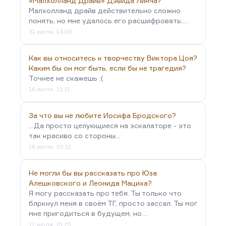
«Малхолланд Драйв» Дэвида Линча?
Малхолланд драйв действительно сложно
понять, но мне удалось его расшифровать:…
31 июля, 14:05
Как вы относитесь к творчеству Виктора Цоя?
Каким бы он мог быть, если бы не трагедия?
Точнее не скажешь :(
16 июля, 21:11
За что вы не любите Иосифа Бродского?
...Да просто целующиеся на эскалаторе - это
так красиво со стороны...
16 июля, 20:11
Не могли бы вы рассказать про Юза
Алешковского и Леонида Мациха?
Я могу рассказать про тебя. Ты только что
блркнул меня в своём ТГ, просто зассал. Ты мог
мне пригодиться в будущем, но…
12 июля, 15:25