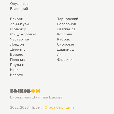
Окуджава
Высоцкий
Байрон
Тарковский
Хемингуэй
Балабанов
Фолкнер
Звягинцев
Фицджеральд
Коппола
Честертон
Кубрик
Лондон
Скорсезе
Диккенс
Джармуш
Борхес
Линч
Паланик
Феллини
Роулинг
Кинг
Капоте
Быков
ФМ
Библиотека Дмитрия Быкова
2022..2026. Проект
Стаса Сырицына