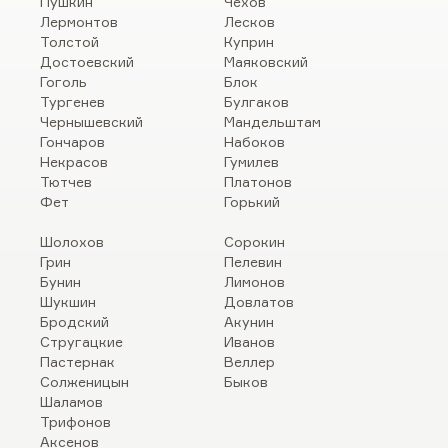
Пушкин
Чехов
Лермонтов
Лесков
Толстой
Куприн
Достоевский
Маяковский
Гоголь
Блок
Тургенев
Булгаков
Чернышевский
Мандельштам
Гончаров
Набоков
Некрасов
Гумилев
Тютчев
Платонов
Фет
Горький
Шолохов
Сорокин
Грин
Пелевин
Бунин
Лимонов
Шукшин
Довлатов
Бродский
Акунин
Стругацкие
Иванов
Пастернак
Веллер
Солженицын
Быков
Шаламов
Трифонов
Аксенов