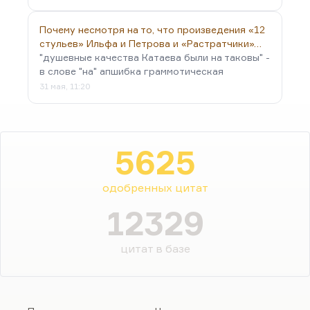
Почему несмотря на то, что произведения «12
стульев» Ильфа и Петрова и «Растратчики»…
"душевные качества Катаева были на таковы" -
в слове "на" апшибка граммотическая
31 мая, 11:20
5625
одобренных цитат
12329
цитат в базе