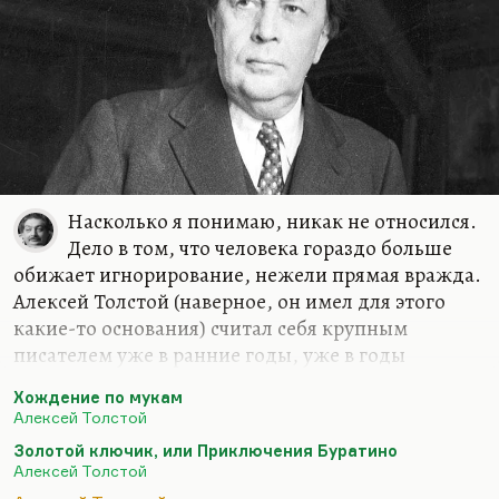
это было для него, я думаю, в первое время
мощным стимулом, а потом это его погубило.
Мне совсем не нравится «Петр Первый». Мне
кажется, это скучный роман, и главное, что это
роман и…
Насколько я понимаю, никак не относился.
Дело в том, что человека гораздо больше
обижает игнорирование, нежели прямая вражда.
Алексей Толстой (наверное, он имел для этого
какие-то основания) считал себя крупным
писателем уже в ранние годы, уже в годы
акмеизма и российского символизма. Но он как-
Хождение по мукам
то засветился тогда в литературе только
Алексей Толстой
несколькими довольно смешными скандалами: в
Золотой ключик, или Приключения Буратино
истории с обезьяньим хвостом, которая так
Алексей Толстой
обидела Сологуба (вы можете прочитать это