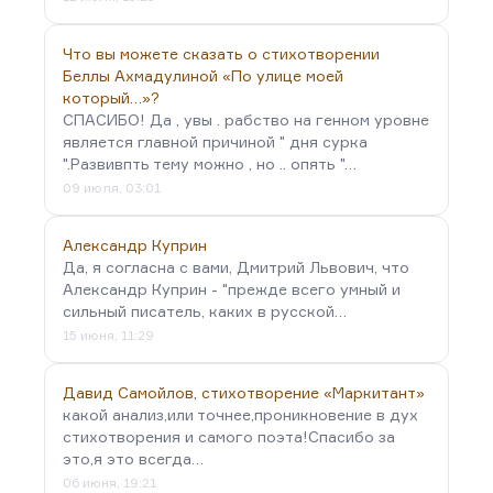
Что вы можете сказать о стихотворении
Беллы Ахмадулиной «По улице моей
который…»?
СПАСИБО! Да , увы . рабство на генном уровне
является главной причиной " дня сурка
".Развивпть тему можно , но .. опять "…
09 июля, 03:01
Александр Куприн
Да, я согласна с вами, Дмитрий Львович, что
Александр Куприн - "прежде всего умный и
сильный писатель, каких в русской…
15 июня, 11:29
Давид Самойлов, стихотворение «Маркитант»
какой анализ,или точнее,проникновение в дух
стихотворения и самого поэта!Спасибо за
это,я это всегда…
06 июня, 19:21