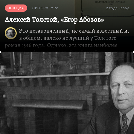
ЛЕКЦИЯ
ЛИТЕРАТУРА
2 года назад
Алексей Толстой, «Егор Абозов»
Это незаконченный, не самый известный и,
в общем, далеко не лучший у Толстого
роман 1916 года. Однако, эта книга наиболее
типична, я бы так сказал. В ней наиболее ясно и
полно отразился русский Серебряный век, каким
он был в Петербурге. В Москве, вероятно, он
имел другой вид: как-никак в Москве было
побольше спокойствия, рациональности,
реалистов, был знаменитый кружок Телешова и
Бунина «Среда», в котором была гораздо более
здоровая атмосфера, чем в кабаке «Бродячая
собака», который выведен у Толстого под
названием «Подземная клюква».
Но идет 1915 год, а действие происходит вообще
в 1912. Уже нет «Среды», она собирается очень