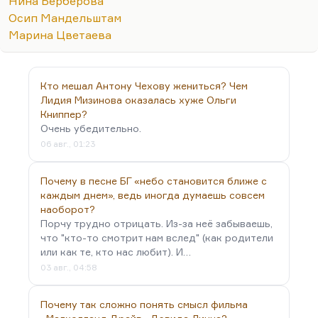
Нина Берберова
Мандельштаме и Есенине, до Берберовой,
Осип Мандельштам
которая…
Марина Цветаева
Кто мешал Антону Чехову жениться? Чем
Лидия Мизинова оказалась хуже Ольги
Книппер?
Очень убедительно.
06 авг., 01:23
Почему в песне БГ «небо становится ближе с
каждым днем», ведь иногда думаешь совсем
наоборот?
Порчу трудно отрицать. Из-за неё забываешь,
что "кто-то смотрит нам вслед" (как родители
или как те, кто нас любит). И…
03 авг., 04:58
Почему так сложно понять смысл фильма