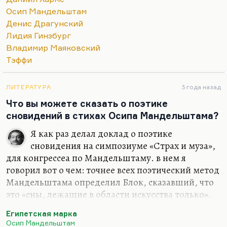
выражался во множестве компульсий. Да, это
Осип Мандельштам
прерогатива людей, тонко чувствующих мир. Это
Денис Драгунский
особенность людей, у которых с миром более
Лидия Гинзбург
тонкая связь. Я так думаю. Или, может быть, это
Владимир Маяковский
вариант сюжетостроения: человек защищается от
Тэффи
сути мира, придумывая себе ритуалы. Значит, он
видит эту суть, по крайней мере, чувствует ее
интуитивно.
ЛИТЕРАТУРА
3 года назад
Что вы можете сказать о поэтике
Вообще, компульсии – это такие конвульсии духа
сновидений в стихах Осипа Мандельштама?
всегда. Я…
Я как раз делал доклад о поэтике
сновидения на симпозиуме «Страх и муза»,
для конгрессеа по Мандельштаму. в нем я
говорил вот о чем: точнее всех поэтический метод
Мандельштама определил Блок, сказавший, что
это «сны, лежащие в области искусства только».
Это действительно поэтика сна. Но не хотелось
Египетская марка
бы здесь впадать в такое романтическое бла-бла-
Осип Мандельштам