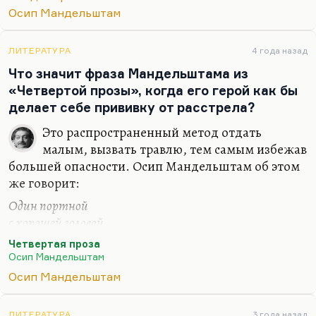
заложена и она прекрасна. Потому что слишком
Осип Мандельштам
однозначное толкование стихов всегда им
вредит.
ЛИТЕРАТУРА
4 года назад
Я думаю, что возможность интуитивного
Что значит фраза Мандельштама из
прочтения заложена даже в самом рациональном
«Четвертой прозы», когда его герой как бы
тексте. Это в какой-то степени,…
делает себе прививку от расстрела?
Это распространенный метод отдать
малым, вызвать травлю, тем самым избежав
большей опасности. Осип Мандельштам об этом
же говорит:
Один портной
с хорошей головой
приговорен был к высшей мере.
Четвертая проза
И что ж?— портновской следуя манере,
Осип Мандельштам
С себя он мерку снял —
Осип Мандельштам
и до сих пор живой.
То есть как бы снять с себя мерку — в данном
ЛИТЕРАТУРА
3 года назад