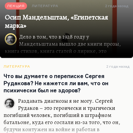
ЛЕКЦИЯ
ЛИТЕРАТУРА
2 года назад
Осип Мандельштам, «Египетская
марка»
Дело в том, что в 1928 году у
Мандельштама вышло две книги прозы,
книга стихов, книга статей о лирике, это
последний год, когда печатали статьи о нем,
после чего наступило долгое молчание. Уже в
ЛИТЕРАТУРА
2 года назад
1931 году за публикацию его «Армянских
Что вы думаете о переписке Сергея
записок» слетел со своей журнальной должности
Рудакова? Не кажется ли вам, что он
первый муж Лидии Чуковской Цезарь Вольпе,
психически был не здоров?
всего за публикацию «Путешествия в Армению».
Тогда же, в 1931-м, были напечатаны последние
Раздавать диагнозы я не могу. Сергей
легальные стихи Мандельштама. Никто, к
Рудаков – это героически и трагически
сожалению, их не понял ни в России, ни за
погибший человек, погибший в штрафном
границей. Тогда же был напечатан знаменитый
батальоне, куда его сослали из-за того, что он,
«Ламарк» о нисхождении человеческого духа в
будучи контужен на войне и работая в