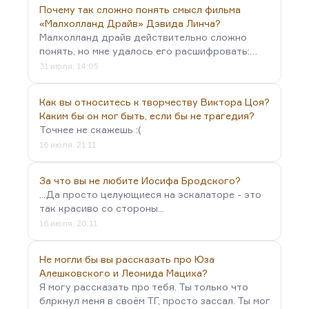
Почему так сложно понять смысл фильма
«Малхолланд Драйв» Дэвида Линча?
Малхолланд драйв действительно сложно
понять, но мне удалось его расшифровать:…
31 июля, 14:05
Как вы относитесь к творчеству Виктора Цоя?
Каким бы он мог быть, если бы не трагедия?
Точнее не скажешь :(
16 июля, 21:11
За что вы не любите Иосифа Бродского?
...Да просто целующиеся на эскалаторе - это
так красиво со стороны...
16 июля, 20:11
Не могли бы вы рассказать про Юза
Алешковского и Леонида Мациха?
Я могу рассказать про тебя. Ты только что
блркнул меня в своём ТГ, просто зассал. Ты мог