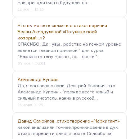
мне пригодиться в будущем, но…
12 июля, 15:25
Что вы можете сказать о стихотворении
Беллы Ахмадулиной «По улице моей
который…»?
СПАСИБО! Да , увы . рабство на генном уровне
является главной причиной " дня сурка
".Развивпть тему можно , но .. опять "…
09 июля, 03:01
Александр Куприн
Да, я согласна с вами, Дмитрий Львович, что
Александр Куприн - "прежде всего умный и
сильный писатель, каких в русской…
15 июня, 11:29
Давид Самойлов, стихотворение «Маркитант»
какой анализ,или точнее,проникновение в дух
стихотворения и самого поэта!Спасибо за