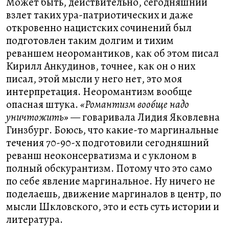
Может быть, действительно, сегодняшний
взлет таких ура-патриотических и даже
откровенно нацистских сочинений был
подготовлен таким долгим и тихим
реваншем неоромантиков, как об этом писал
Кирилл Анкудинов, точнее, как он о них
писал, этой мысли у него нет, это моя
интерпретация. Неоромантизм вообще
опасная штука.
«Романтизм вообще надо
уничтожить»
— говаривала Лидия Яковлевна
Гинзбург. Боюсь, что какие-то маргинальные
течения 70-90-х подготовили сегодняшний
реванш неоконсерватизма и с уклоном в
полный обскурантизм. Потому что это само
по себе явление маргинальное. Ну ничего не
поделаешь, движение маргиналов в центр, по
мысли Шкловского, это и есть суть истории и
литература.