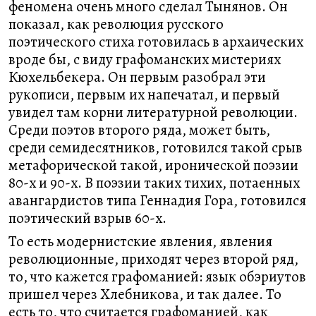
феномена очень много сделал Тынянов. Он
показал, как революция русского
поэтического стиха готовилась в архаических
вроде бы, с виду графоманских мистериях
Кюхельбекера. Он первым разобрал эти
рукописи, первым их напечатал, и первый
увидел там корни литературной революции.
Среди поэтов второго ряда, может быть,
среди семидесятников, готовился такой срыв
метафорической такой, иронической поэзии
80-х и 90-х. В поэзии таких тихих, потаенных
авангардистов типа Геннадия Гора, готовился
поэтический взрыв 60-х.
То есть модернистские явления, явления
революционные, приходят через второй ряд,
то, что кажется графоманией: язык обэриутов
пришел через Хлебникова, и так далее. То
есть то, что считается графоманией, как