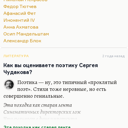
был упомянутый Случевский, был поздний Фет.
Федор Тютчев
Были большие поэты — безусловно, большие —
Афанасий Фет
которым эта сугубо прозаическая, зловонная,
Инокентий IV
страшно пошлая эпоха не дала развернуться и
Анна Ахматова
осуществится.
Осип Мандельштам
О…
Александр Блок
ЛИТЕРАТУРА
2 года назад
Как вы оцениваете поэтику Сергея
Чудакова?
Поэтика — ну, это типичный «проклятый
поэт». Стихи тоже неровные, но есть
совершенно гениальные.
Эта походка как старая лента
Синематичных директорских лож
Что вызывает в душе импотента
Не до конца позабытую дрожь
Эта походка как старая лента