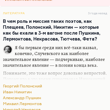
Желтая и скользкая… С балкона
Холст повис, ненужный там… но спешно,
Оборвав, сломали георгины.
ЛИТЕРАТУРА
3 года назад
«Во блаженном…» И качнулись клячи:
В чем роль и миссия таких поэтов, как
Маскарад печалей их измаял…
Плещеев, Полонский, Никитин — которые
Желтый пес у разоренной дачи
как бы ехали в 3-м вагоне после Пушкина,
Бил хвостом по ельнику и лаял…
Лермонтова, Некрасова, Тютчева, Фета?
Но сейчас же, вытянувши лапы,
Я бы первым среди них всё-таки назвал,
На песке разлегся, как в постели…
конечно, Случевского как наиболее
Только мы, как сняли в страхе шляпы —
значительное явление — подчеркиваю, наиболее
Так надеть их больше и не смели.
значительное явление — в поэзии конца века.
…Будь ты…
Понимаете, это тоже вопрос довольно непростой.
Потому что в это время существовал Иннокентий
Анненский — поэт, безусловно, гениальный, из
Георгий Полонский
которого вышла вся русская поэзия XX столетия.
Иван Никитин
В нем есть всё. Как говорила Ахматова, «в нем
Александр Пушкин
есть даже Хлебников», цитируя некоторые его
Михаил Лермонтов
почти заумные стихи. Был Фофанов, был Надсон,
Николай Некрасов