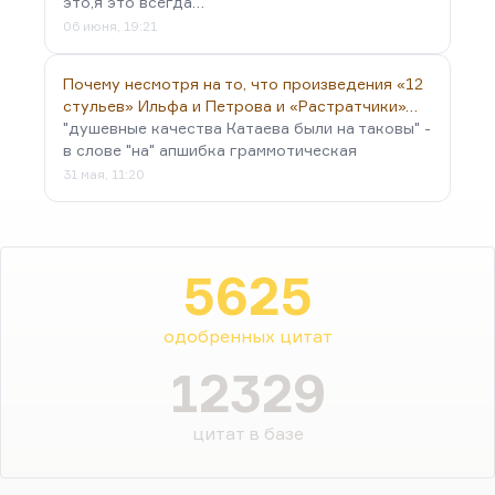
это,я это всегда…
06 июня, 19:21
Почему несмотря на то, что произведения «12
стульев» Ильфа и Петрова и «Растратчики»…
"душевные качества Катаева были на таковы" -
в слове "на" апшибка граммотическая
31 мая, 11:20
5625
одобренных цитат
12329
цитат в базе