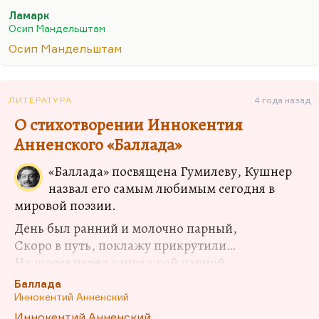
бла, говоря о прелести сновидения. Лучшие
Ламарк
зрелые стихи Мандельштама — это сны,
Осип Мандельштам
увиденные по мотивам мировой культуры.
Осип Мандельштам
«Ламарк» — страшный сон, в котором герой
путешествует по схеме Ламарка, увидев ее в
реальности, и видит сон, как мы прошли разряды
ЛИТЕРАТУРА
4 года назад
насекомых с наливными рюмочками глаз. Это,
О стихотворении Иннокентия
конечно, страшный сон — «у кого зеленая
могила, красное дыханье,…
Анненского «Баллада»
«Баллада» посвящена Гумилеву, Кушнер
назвал его самым любимым сегодня в
мировой поэзии.
День был ранний и молочно парный,
Скоро в путь, поклажу прикрутили…
На шоссе перед запряжкой парной
Фонари, мигая, закоптили.
Баллада
Иннокентий Анненский
Позади лишь вымершая дача…
Иннокентий Анненский