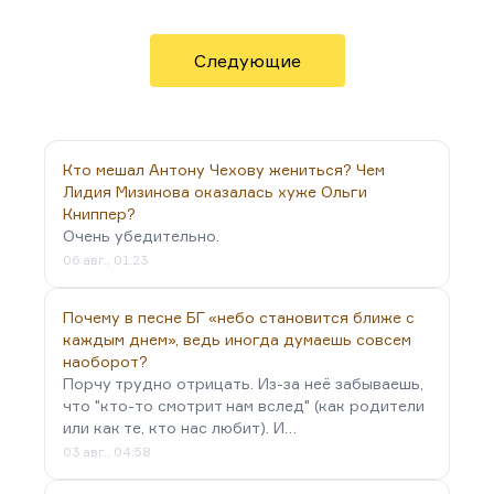
цитирует эти слова Гейне именно в предисловии
к своим «Концу Казанову», «Метели» и другим
драматическим сочинениям. Она задумывала
Следующие
книгу «Театр», просто у нее……
Кто мешал Антону Чехову жениться? Чем
Лидия Мизинова оказалась хуже Ольги
Книппер?
Очень убедительно.
06 авг., 01:23
Почему в песне БГ «небо становится ближе с
каждым днем», ведь иногда думаешь совсем
наоборот?
Порчу трудно отрицать. Из-за неё забываешь,
что "кто-то смотрит нам вслед" (как родители
или как те, кто нас любит). И…
03 авг., 04:58