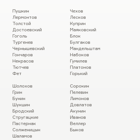
Пушкин
Чехов
Лермонтов
Лесков
Толстой
Куприн
Достоевский
Маяковский
Гоголь
Блок
Тургенев
Булгаков
Чернышевский
Мандельштам
Гончаров
Набоков
Некрасов
Гумилев
Тютчев
Платонов
Фет
Горький
Шолохов
Сорокин
Грин
Пелевин
Бунин
Лимонов
Шукшин
Довлатов
Бродский
Акунин
Стругацкие
Иванов
Пастернак
Веллер
Солженицын
Быков
Шаламов