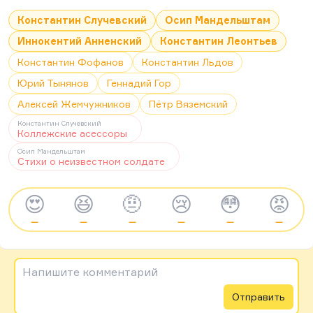
Константин Случевский
Осип Мандельштам
Иннокентий Анненский
Константин Леонтьев
Константин Фофанов
Константин Льдов
Юрий Тынянов
Геннадий Гор
Алексей Жемчужников
Пётр Вяземский
Константин Случевский
Коллежские асессоры
Осип Мандельштам
Стихи о неизвестном солдате
😍
😆
🤨
😢
😳
😡
—
—
—
—
—
—
Напишите комментарий
Отправить