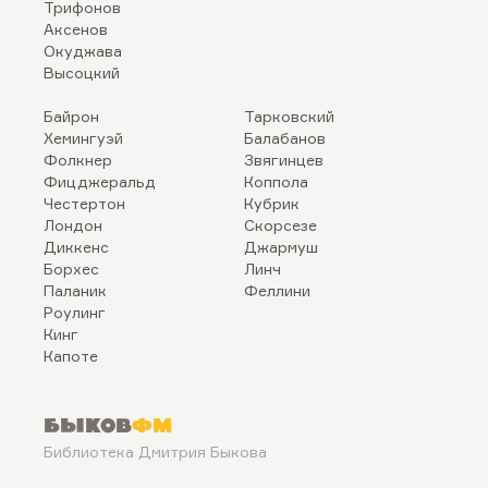
Трифонов
Аксенов
Окуджава
Высоцкий
Байрон
Тарковский
Хемингуэй
Балабанов
Фолкнер
Звягинцев
Фицджеральд
Коппола
Честертон
Кубрик
Лондон
Скорсезе
Диккенс
Джармуш
Борхес
Линч
Паланик
Феллини
Роулинг
Кинг
Капоте
Быков
ФМ
Библиотека Дмитрия Быкова