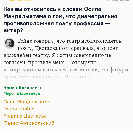
случае отделаться малым, отделаться не мерой, а
Как вы относитесь к словам Осипа
меркой. Это довольно распространенная тактика.
Мандельштама о том, что диаметрально
Как некоторые во время террора садились за
противоположная поэту профессия —
грабеж, чтобы не сесть за измену родине. Были и
актер?
такие умники.
Гейне говорил, что театр неблагоприятен
поэту, Цветаева подчеркивала, что поэт
враждебен театру. Я с этим совершенно не
согласен, простите меня. Потому что
компромиссны в этом смысле многие, это фигуры
драматических поэтов. Шекспир по
преимуществу поэт, и поэт очень театральный.
Конец Казановы
Павел Антокольский — автор гениальных
Марина Цветаева
драматических поэм, при этом актер и режиссер,
Осип Мандельштам
вахтанговец. Я считаю, что двадцатый век,
Генрих Гейне
который действительно стирает границы между
Марина Цветаева
поэзией и жизнью, предполагает особое
Павел Антокольский
внимание поэта к театру. Кстати, Цветаева