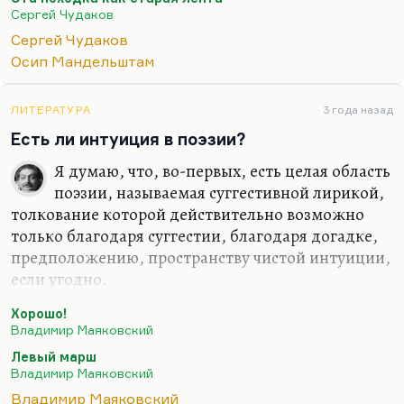
Перебирай же худыми ногами
Сергей Чудаков
Грубый асфальт каблучками дави...
Сергей Чудаков
Жолковский увидел здесь перепев стихотворения
Осип Мандельштам
Мандельштама «К немецкой речи», и особенно
ритмически «Словно гуляка с волшебною
ЛИТЕРАТУРА
3 года назад
тростью, Батюшков…»:
Есть ли интуиция в поэзии?
Вечные сны, как образчики крови,
Я думаю, что, во-первых, есть целая область
Переливай из стакана в стакан.
поэзии, называемая суггестивной лирикой,
То есть к поэтике Мандельштама 1933-1934 годов.
толкование которой действительно возможно
Чудаков — это поэтика называния вещей своими
только благодаря суггестии, благодаря догадке,
именами. Такой блатной,…
предположению, пространству чистой интуиции,
если угодно.
Ну и есть, конечно, интуиция при понимании
Хорошо!
даже вполне рациональных текстов. Причем
Владимир Маяковский
иногда читатель достраивает поэтический текст
Левый марш
по собственной воле. Но сама возможность такой
Владимир Маяковский
достройки, такой over-interpretation в тексте
Владимир Маяковский