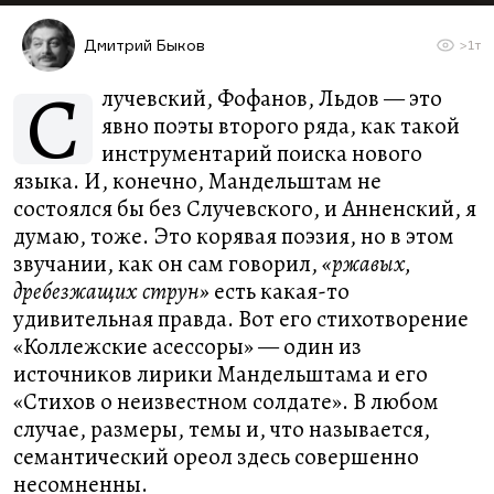
Дмитрий Быков
>1т
С
лучевский, Фофанов, Льдов — это
явно поэты второго ряда, как такой
инструментарий поиска нового
языка. И, конечно, Мандельштам не
состоялся бы без Случевского, и Анненский, я
думаю, тоже. Это корявая поэзия, но в этом
звучании, как он сам говорил,
«ржавых,
дребезжащих струн»
есть какая-то
удивительная правда. Вот его стихотворение
«Коллежские асессоры» — один из
источников лирики Мандельштама и его
«Стихов о неизвестном солдате». В любом
случае, размеры, темы и, что называется,
семантический ореол здесь совершенно
несомненны.