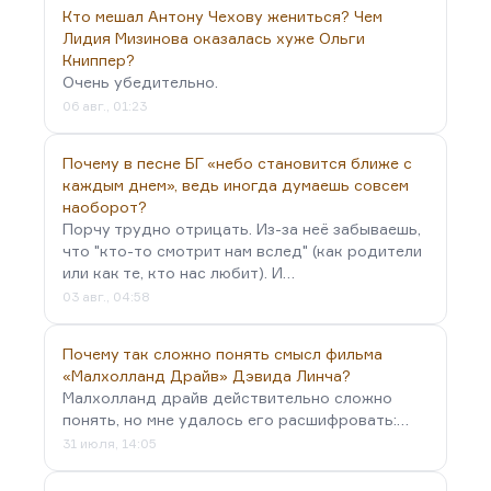
Кто мешал Антону Чехову жениться? Чем
важно сейчас проследить.
Лидия Мизинова оказалась хуже Ольги
Русская литература совершенно четко в ХХ веке
Книппер?
делится на пять этапов. Первый этап, условно
Очень убедительно.
говоря, с 1894 года по 1929, со сборника «Русские
06 авг., 01:23
символисты» до разгрома обериутов, это
Серебряный век. Серебряный век, это тот
Почему в песне БГ «небо становится ближе с
период русского…
каждым днем», ведь иногда думаешь совсем
наоборот?
Порчу трудно отрицать. Из-за неё забываешь,
что "кто-то смотрит нам вслед" (как родители
или как те, кто нас любит). И…
03 авг., 04:58
Почему так сложно понять смысл фильма
«Малхолланд Драйв» Дэвида Линча?
Малхолланд драйв действительно сложно
понять, но мне удалось его расшифровать:…
31 июля, 14:05