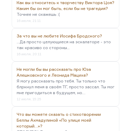
Как вы относитесь к творчеству Виктора Цоя?
Каким бы он мог быть, если бы не трагедия?
Точнее не скажешь :(
16 июля, 21:11
За что вы не любите Иосифа Бродского?
...Да просто целующиеся на эскалаторе - это
так красиво со стороны...
16 июля, 20:11
Не могли бы вы рассказать про Юза
Алешковского и Леонида Мациха?
Я могу рассказать про тебя. Ты только что
блркнул меня в своём ТГ, просто зассал. Ты мог
мне пригодиться в будущем, но…
12 июля, 15:25
Что вы можете сказать о стихотворении
Беллы Ахмадулиной «По улице моей
который…»?