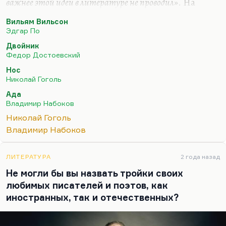
важнее этой идеи в литературе не проводил»
. На
самом деле проводил, конечно. И Великий
Вильям Вильсон
инквизитор более важная идея, более интересная
Эдгар По
история. В чем важность идеи? Я не говорю о том,
Двойник
что он прекрасно написан. Прекрасно описан
Федор Достоевский
дебют безумия и раздвоение Голядкина. Я
Нос
думаю, важность этой идеи даже не в том, что
Николай Гоголь
человека вытесняют из жизни самовлюбленные,
Ада
наглые, успешные люди, что, условно говоря,
Владимир Набоков
всегда есть наш успешный двойник. Условно
Николай Гоголь
говоря, наши неудачи – это чьи-то…
Владимир Набоков
ЛИТЕРАТУРА
2 года назад
Не могли бы вы назвать тройки своих
любимых писателей и поэтов, как
иностранных, так и отечественных?