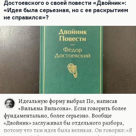
огромным количеством книг, унаследованных из
Достоевского о своей повести «Двойник»:
далеких времен – из бабушкиной, из
«Идея была серьезная, но с ее раскрытием
прабабушкиной коллекций (типа «Голубой
не справился»?
цапли»). Многое утратилось при переездах, но
многое было.
Так вот,…
Идеальную форму выбрал По, написав
«Вильяма Вильсона». Если говорить более
фундаментально, более серьезно. Вообще
«Двойник» заслуживал бы отдельного разбора,
потому что там идея была великая. Он говорил:
«Я