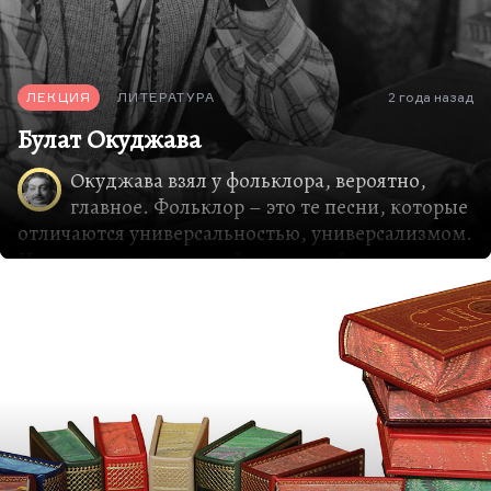
неперепечатанной, и никому не известной, и не
читавшейся даже вслух, до…
ЛЕКЦИЯ
ЛИТЕРАТУРА
2 года назад
Булат Окуджава
Окуджава взял у фольклора, вероятно,
главное. Фольклор – это те песни, которые
отличаются универсальностью, универсализмом.
Их может спеть каждый, и каждый их
примеряет на себя. Отсюда огромное внутреннее
пространство его текстов, куда каждый может
поместить себя. Как он делает это? Песня
Окуджавы – это действительно рамочная
конструкция. Сам он с чрезвычайной точностью
свой способ обозначил. Это лишний раз
показывает, как у него хорошо был
отрефлексирован процесс: Иван Иваныч делал