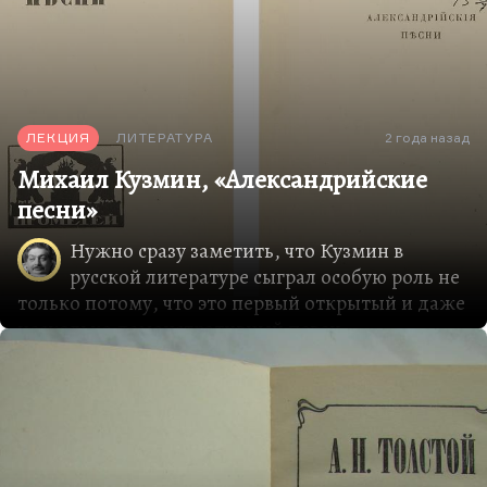
ЛЕКЦИЯ
ЛИТЕРАТУРА
2 года назад
Михаил Кузмин, «Александрийские
песни»
Нужно сразу заметить, что Кузмин в
русской литературе сыграл особую роль не
только потому, что это первый открытый и даже
несколько демонстративный певец
гомосексуальности, благодаря чему его роман
«Крылья» и многие стихи из тех же
«Александрийских песен» стали объектом
скандала. В общем, никакого скандала и не
вышло, потому что русская литература к этому
времени была уже далеко не так целомудренна,