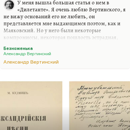
У меня вышла большая статья о нем в
«Дилетанте». Я очень люблю Вертинского, я
не вижу оснований его не любить, он
представляется мне выдающимся поэтом, как и
Маяковский. Но у него были некоторые
компромиссы, некоторая пошлость эстрадная,
которая проникала и в его мировоззрение.
Безноженька
Человек, который в 1935 году спел о родине:
Александр Вертинский
А она цветёт и зреет,
Александр Вертинский
Возрождённая в огне,
И простит и пожалеет
И о вас и обо мне!..
Это человек с очень плохим вкусом. Человек,
который Ахматовой, Пастернаку и блокаднице
Берггольц (Ахматова тоже, впрочем, блокадница)
рассказывал, что только изгнанник может по-
настоящему любить родину, – у него со…