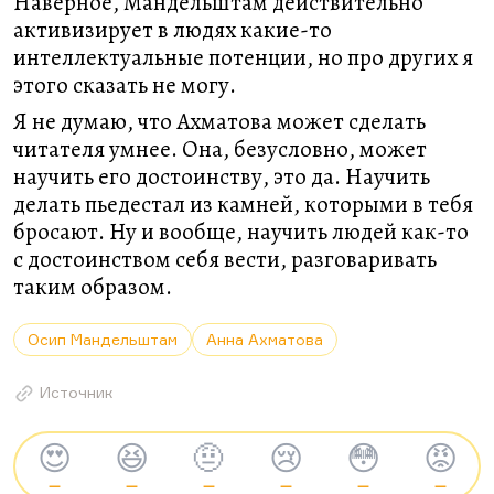
Наверное, Мандельштам действительно
активизирует в людях какие-то
интеллектуальные потенции, но про других я
этого сказать не могу.
Я не думаю, что Ахматова может сделать
читателя умнее. Она, безусловно, может
научить его достоинству, это да. Научить
делать пьедестал из камней, которыми в тебя
бросают. Ну и вообще, научить людей как-то
с достоинством себя вести, разговаривать
таким образом.
Осип Мандельштам
Анна Ахматова
Источник
😍
😆
🤨
😢
😳
😡
—
—
—
—
—
—