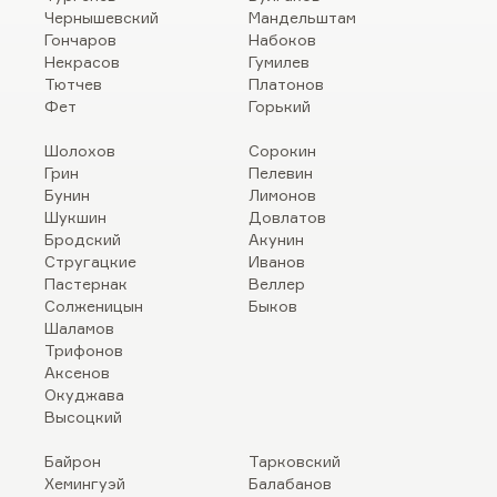
Чернышевский
Мандельштам
Гончаров
Набоков
Некрасов
Гумилев
Тютчев
Платонов
Фет
Горький
Шолохов
Сорокин
Грин
Пелевин
Бунин
Лимонов
Шукшин
Довлатов
Бродский
Акунин
Стругацкие
Иванов
Пастернак
Веллер
Солженицын
Быков
Шаламов
Трифонов
Аксенов
Окуджава
Высоцкий
Байрон
Тарковский
Хемингуэй
Балабанов