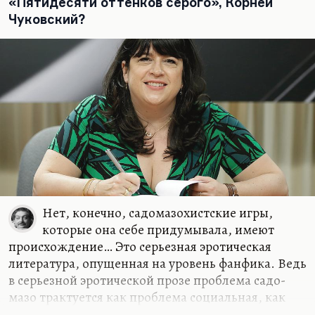
«Пятидесяти оттенков серого», Корней
побольше спокойствия, рациональности,
Чуковский?
реалистов, был знаменитый кружок Телешова и
Бунина «Среда», в котором была гораздо более
здоровая атмосфера, чем в кабаке «Бродячая
собака», который выведен у Толстого под
названием «Подземная клюква».
Но идет 1915 год, а действие происходит вообще
в 1912. Уже нет «Среды», она собирается очень
редко, многие уехали за границу, кто-то в
эмиграции, кто-то…
Нет, конечно, садомазохистские игры,
которые она себе придумывала, имеют
происхождение… Это серьезная эротическая
литература, опущенная на уровень фанфика. Ведь
в серьезной эротической прозе проблема садо-
мазо трактуется как проблема социальная, как
проблема власти. Даже в «Девяти с половиной