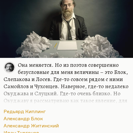
Она меняется. Но из поэтов совершенно
безусловные для меня величины – это Блок,
Слепакова и Лосев. Где-то совсем рядом с ними
Самойлов и Чухонцев. Наверное, где-то недалеко
Окуджава и Слуцкий. Где-то очень близко. Но
Окуджаву я рассматриваю как такое явление, для
меня песни, стихи и проза образуют такой
Редьярд Киплинг
конгломерат нерасчленимый. Видите, семерку
Александр Блок
только могу назвать. Но в самом первом ряду
Александр Житинский
люди, который я люблю кровной,
Иван Тургенев