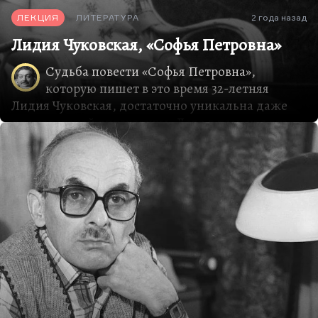
ЛЕКЦИЯ
ЛИТЕРАТУРА
2 года назад
Лидия Чуковская, «Софья Петровна»
Судьба повести «Софья Петровна»,
которую пишет в это время 32-летняя
Лидия Чуковская, достаточно уникальна даже
для советской литературы. Дело в том, что эта
повесть, появившаяся за границей впервые в
шестидесятые годы, ходившая по рукам в виде
списков в пятидесятые, в тридцатые не могла
существовать ни в каком варианте. Тогда не
было не то что самиздата, тогда невозможно
было хранить текст даже в единственном
экземпляре. Ахматова, написав стихи, заучивала
их наизусть и сжигала. И очень много текстов
пропали таким образом. Собственно, тетрадка с
«Софьей Петровной» пролежала в архиве Лидии
Чуковской неразмноженной и