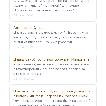
СПАСИБО! Да , увы . рабство на генном уровне
является главной причиной " дня сурка
".Развивпть тему можно , но .. опять "…
09 июля, 03:01
Александр Куприн
Да, я согласна с вами, Дмитрий Львович, что
Александр Куприн - "прежде всего умный и
сильный писатель, каких в русской…
15 июня, 11:29
Давид Самойлов, стихотворение «Маркитант»
какой анализ,или точнее,проникновение в дух
стихотворения и самого поэта!Спасибо за
это,я это всегда…
06 июня, 19:21
Почему несмотря на то, что произведения «12
стульев» Ильфа и Петрова и «Растратчики»…
"душевные качества Катаева были на таковы" -
в слове "на" апшибка граммотическая