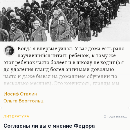
Когда я впервые узнал. У вас дома есть рано
научившийся читать ребенок, к тому же
этот ребенок часто болеет и в школу не ходит (а я
до удаления гланд болел ангинами довольно
часто и даже бывал на домашнем обучении по
несколько месяцев). Это кончилось, гланды мы
выдрали, и я даже стал слишком здоров. Но было
Иосиф Сталин
время, когда я проводил дома очень много
Ольга Берггольц
времени и все это время читал. Слава богу,
библиотека у матери была огромная, собранная
за долгие годы, начиная с первой покупки
ЛИТЕРАТУРА
2 года назад
Брюсова на первую стипендию и кончая
Согласны ли вы с мнение Федора