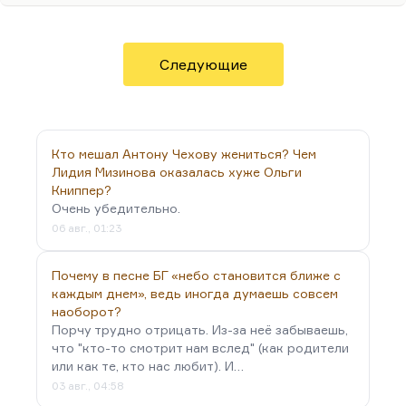
дополнительной силой вырывалось, может быть,
на внутреннем протесте. Либо в условиях
умеренного, неприхотливого, но все-таки
Следующие
комфорта. Мне, в общем, не нравится, когда меня
отвлекают.
Марихуана – дело не в пропаганде наркотиков.
Но марихуана меняет характер мышления. Она
Кто мешал Антону Чехову жениться? Чем
заметно снижает вашу собственную критичность.
Лидия Мизинова оказалась хуже Ольги
Книппер?
И при таком подходе, мне кажется, даже в…
Очень убедительно.
06 авг., 01:23
Почему в песне БГ «небо становится ближе с
каждым днем», ведь иногда думаешь совсем
наоборот?
Порчу трудно отрицать. Из-за неё забываешь,
что "кто-то смотрит нам вслед" (как родители
или как те, кто нас любит). И…
03 авг., 04:58