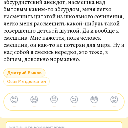
абсурдистский анекдот, насмешка над
бытовым каким-то абсурдом, меня легко
насмешить цитатой из школьного сочинения,
легко меня рассмешить какой-нибудь такой
совершенно детской шуткой. Да и вообще я
смешлив. Мне кажется, пока человек
смешлив, он как-то не потерян для мира. Ну и
над собой я смеюсь нередко, это тоже, в
общем, довольно нормально.
Дмитрий Быков
Осип Мандельштам
😍
😆
🤨
😢
😳
😡
—
—
—
—
—
—
Напишите комментарий