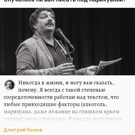
интеллигентная, довольно культурная попса
(хотя это нельзя назвать попсой). Вот ушел со
сцены Валерий Леонтьев. Сделал такое…
Никогда в жизни, и могу вам сказать,
почему. Я всегда с такой степенью
сосредоточенности работаю над текстом, что
любые привходящие факторы (алкоголь,
марихуана, даже лежание на слишком ярком
солнце) меня отвлекают. Я иногда могу писать
стихи в совершенно не располагающей к этому
Дмитрий Быков
обстановке, как было в армии. Там с какой-то