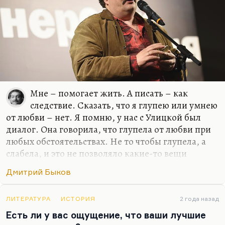
В которую чаша должна провалиться.
Откуда это? Но рифма очень хорошая, забавно.
Вообще, стихи, как учил нас Лосев, лучше всего
сочиняются в первый…
Мне – помогает жить. А писать – как
следствие. Сказать, что я глупею или умнею
от любви – нет. Я помню, у нас с Улицкой был
диалог. Она говорила, что глупела от любви при
любых обстоятельствах. Не то чтобы глупела, а
слабела, и это не позволяло какие-то вещи
додумывать и договаривать до конца. Но у меня
Дмитрий Быков
все-таки этого нет, для меня любовь – это формат
общения. И всегда так получилось, если искать
какую-то общую черту у моих жен или тех
ЛИТЕРАТУРА
ИСТОРИЯ
2 года назад
женщин, с которыми у меня были долгие и
Есть ли у вас ощущение, что ваши лучшие