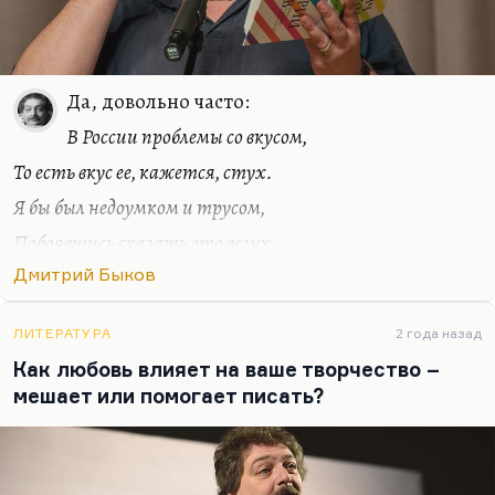
Да, довольно часто:
В России проблемы со вкусом,
То есть вкус ее, кажется, стух.
Я бы был недоумком и трусом,
Побоявшись сказать это вслух.
Вот проснулся и записал. Я сделал из этого
Дмитрий Быков
стихотворение. Иногда это совершенно какие-то
полубредовые, но, может быть, гениальные
ЛИТЕРАТУРА
2 года назад
озарения:
Как любовь влияет на ваше творчество –
Мы делаем чаши, но чаши не цель;
мешает или помогает писать?
Учил же нас Кроули, тот, что Алистер,
Что вся наша жизнь – бесконечная щель,