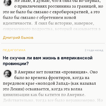
Не знаю, я думаю, что я снял бы во-первых,
о приключениях россиянина за границей, но
это не было бы связано с евробюрократией, а это
было бы связано с обретением новой
идентичности. Я снял бы историю, наверное,
современного подростка, который оказывается в
трудном классе и пытается в нем завоевать,
Дмитрий Быков
отвоевать себе место. И я, наверное, снял бы
хорошую любовную историю… Я не вижу, к
сожалению, любовных историй в современной
ПЕДАГОГИКА
2 года назад
России в современном кино. Понимаете, всех
Не скучна ли вам жизнь в американской
ведь обычно занимает история гендерной
провинции?
идентичности, которая, по-моему, совсем
В Америке нет понятия «провинция». Оно
неинтересна. Людей занимает проблема как
было во времена фронтиров, когда на
совместить, условно говоря, секс и отношения.
передовом крае «молодой Запад» (как называл
Как в «Интиме», например: возможен ли секс
это Ленин) осваивается, когда эта волна
без…
цивилизации как бы катится по Америке.
Действительно, тогда все было неравномерно. Но
на самом деле, вот сейчас я живу в местности