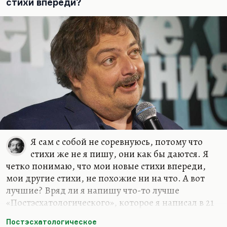
счастливые отношения, – это были женщины, с
стихи впереди?
которыми мне нравилось разговаривать, в
которых я находил не эхо, а именно гениальный
ответ, додумывание такое.
Иной раз Катька что-нибудь такое скажет, и
жить хочется. Что-нибудь…
Я сам с собой не соревнуюсь, потому что
стихи же не я пишу, они как бы даются. Я
четко понимаю, что мои новые стихи впереди,
мои другие стихи, не похожие ни на что. А вот
лучшие? Вряд ли я напишу что-то лучше
«Постэсхатологического», которое я написал в 21
год («Наше свято место отныне пусто…»), вряд ли
Постэсхатологическое
я напишу что-то лучше «Пятнадцатой баллады»