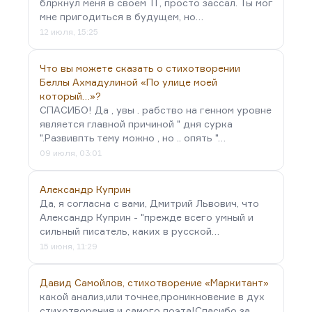
блркнул меня в своём ТГ, просто зассал. Ты мог
мне пригодиться в будущем, но…
12 июля, 15:25
Что вы можете сказать о стихотворении
Беллы Ахмадулиной «По улице моей
который…»?
СПАСИБО! Да , увы . рабство на генном уровне
является главной причиной " дня сурка
".Развивпть тему можно , но .. опять "…
09 июля, 03:01
Александр Куприн
Да, я согласна с вами, Дмитрий Львович, что
Александр Куприн - "прежде всего умный и
сильный писатель, каких в русской…
15 июня, 11:29
Давид Самойлов, стихотворение «Маркитант»
какой анализ,или точнее,проникновение в дух
стихотворения и самого поэта!Спасибо за