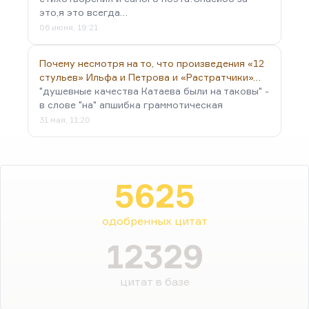
это,я это всегда…
06 июня, 19:21
Почему несмотря на то, что произведения «12
стульев» Ильфа и Петрова и «Растратчики»…
"душевные качества Катаева были на таковы" -
в слове "на" апшибка граммотическая
31 мая, 11:20
5625
одобренных цитат
12329
цитат в базе