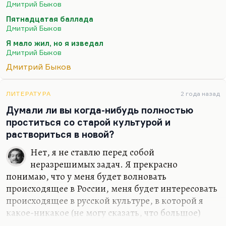
Дмитрий Быков
(«Если б был я Дэн Браун…») или моего самого
Пятнадцатая баллада
любимого стихотворения – «Сказки о рыбаке и
Дмитрий Быков
рыбке»… Вообще, лучшее стихотворение мое
Я мало жил, но я изведал
звучит так:
Дмитрий Быков
Я мало жил, но я изведал
Дмитрий Быков
И тьму, и свет.
Небесной Родины я не предал –
ЛИТЕРАТУРА
2 года назад
Думали ли вы когда-нибудь полностью
Что нет, то нет.
проститься со старой культурой и
Земную предал неоднократно,
раствориться в новой?
И…
Нет, я не ставлю перед собой
неразрешимых задач. Я прекрасно
понимаю, что у меня будет волновать
происходящее в России, меня будет интересовать
происходящее в русской культуре, в которой я
какое-никакое (не могу сказать, что большое)
место все-таки занимаю. Какое-то занимаю,