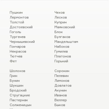
Пушкин
Чехов
Лермонтов
Лесков
Толстой
Куприн
Достоевский
Маяковский
Гоголь
Блок
Тургенев
Булгаков
Чернышевский
Мандельштам
Гончаров
Набоков
Некрасов
Гумилев
Тютчев
Платонов
Фет
Горький
Шолохов
Сорокин
Грин
Пелевин
Бунин
Лимонов
Шукшин
Довлатов
Бродский
Акунин
Стругацкие
Иванов
Пастернак
Веллер
Солженицын
Быков