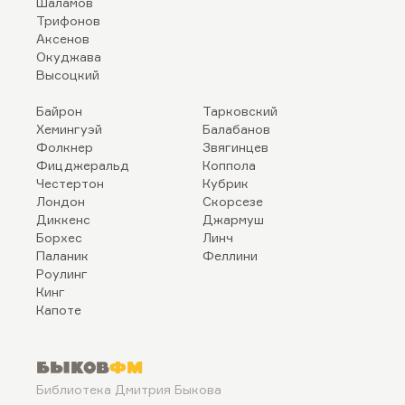
Шаламов
Трифонов
Аксенов
Окуджава
Высоцкий
Байрон
Тарковский
Хемингуэй
Балабанов
Фолкнер
Звягинцев
Фицджеральд
Коппола
Честертон
Кубрик
Лондон
Скорсезе
Диккенс
Джармуш
Борхес
Линч
Паланик
Феллини
Роулинг
Кинг
Капоте
Быков
ФМ
Библиотека Дмитрия Быкова