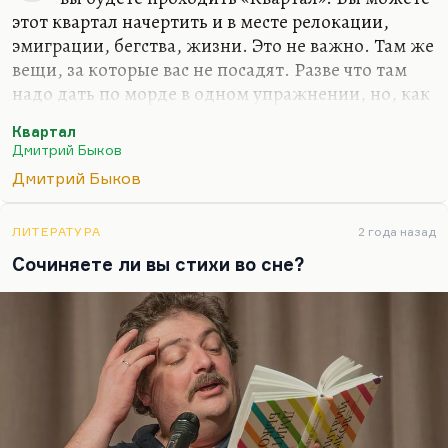
этот квартал начертить и в месте релокации,
эмиграции, бегства, жизни. Это не важно. Там же
вещи, за которые вас не посадят. Разве что там
надо дать по морде в одном упражнении, но, как
выясняется в конце, давать не надо. «Квартал»
Квартал
ведь проходится с единственной целью –
Дмитрий Быков
вырваться из привычных связей.
Дмитрий Быков
Я совершенно не скрываю: я могу сказать, по
какому принципу построены все эти упражнения.
ЛИТЕРАТУРА
2 года назад
Надо вырвать себя из паутины ложных связей, из
Сочиняете ли вы стихи во сне?
цепочек ложных долгов, из обязательств, из
квазиважных дел. «Квартал» превращает вашу
жизнь на время в тотальный разрыв. Причем
«Квартал» можно проходить с женой, с…