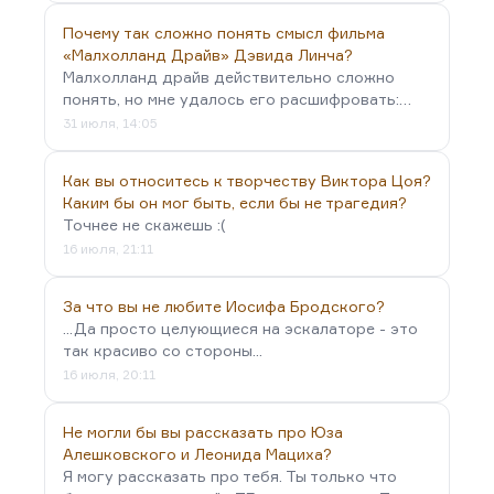
Почему так сложно понять смысл фильма
«Малхолланд Драйв» Дэвида Линча?
Малхолланд драйв действительно сложно
понять, но мне удалось его расшифровать:…
31 июля, 14:05
Как вы относитесь к творчеству Виктора Цоя?
Каким бы он мог быть, если бы не трагедия?
Точнее не скажешь :(
16 июля, 21:11
За что вы не любите Иосифа Бродского?
...Да просто целующиеся на эскалаторе - это
так красиво со стороны...
16 июля, 20:11
Не могли бы вы рассказать про Юза
Алешковского и Леонида Мациха?
Я могу рассказать про тебя. Ты только что