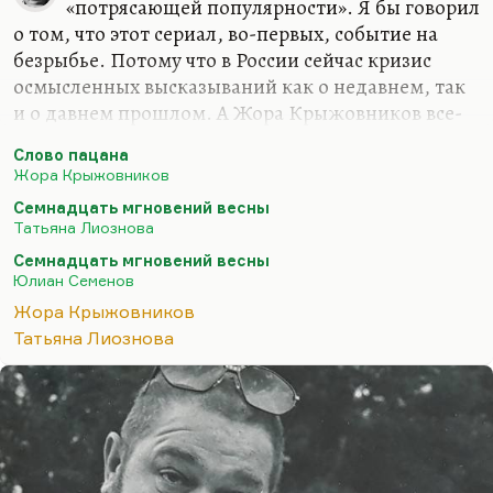
«потрясающей популярности». Я бы говорил
о том, что этот сериал, во-первых, событие на
безрыбье. Потому что в России сейчас кризис
осмысленных высказываний как о недавнем, так
и о давнем прошлом. А Жора Крыжовников все-
таки не под забором найден; он, безусловно,
Слово пацана
серьезный профессионал. Он умеет делать кино,
Жора Крыжовников
это не пропьешь, что называется. Это
Семнадцать мгновений весны
врожденное.
Татьяна Лиознова
Но и безрыбье, конечно, полное. Оно такое
Семнадцать мгновений весны
советское, когда главным событием десятилетия
Юлиан Семенов
были «Семнадцать мгновений весны». При этом
Жора Крыжовников
это очень хороший сериал – «Семнадцать
Татьяна Лиознова
мгновений весны». Это тоже осмысленное,
блистательное высказывание, стилистически
очень интересное, с очень интересной…