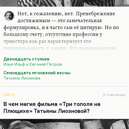
Нет, к сожалению, нет. Пренебрежение
достижимым — это замечательная
формулировка, и я часто сам её цитирую. Но по
большому счету, отсутствие профессии у
трикстера как раз характеризует его
непривязанность к жизни. Его такую высокую
степень свободы, но и высокую степень его
Двенадцать стульев
имморализма. На самом деле Виктория Токарева
Илья Ильф и Евгений Петров
замечательно сказала:
«Профессии сегодня нет
Семнадцать мгновений весны
потому, что в мире остались две профессии — богатые
Татьяна Лиознова
и бедные»
. Вот это мне кажется такое русское
расхождение, русская рогатка, дихотомия. И это
очень печально. На самом деле, я за
КИНО
4 года назад
фаустианский мир, в котором профессия значит
В чем магия фильма «Три тополя на
очень много, в котором профессия является в
Плющихе» Татьяны Лиозновой?
некотором смысле метафорой и продолжением
совести. И я…