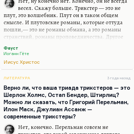
Нет, ну конечно нет. Конечно, он не всегда
весел. Скажу больше. Трикстер — это не
плут, это волшебник. Плут он в таком общем
смысле. И плутовские романы, которые оттуда
пошли,— это не романы обмана, а это романы
странствий, романы проповедничества. Другое
дело (вот это очень важно), что Христос считает
Фауст
уныние грехом, и Христос, конечно, не уныл. У
Иоганн Гёте
Христа есть одна минута душевной слабости… и
Иисус Христос
даже не слабости, а, может быть, и наибольшей
силы, наибольшей страсти — это Гефсиманский
сад и моление о чаше. Это ключевой эпизод
ЛИТЕРАТУРА
3 года назад
Евангелия. И конечно, без Гефсиманского сада
Верно ли, что ваша триада трикстеров — это
Христа мы представить не можем. Но, в
Шерлок Холмс, Остап Бендер, Штирлиц?
принципе, Христос — это учитель веселый,
Можно ли сказать, что Григорий Перельман,
парадоксальный, не в малой степени не унылый и
Илон Маск, Джулиан Ассанж —
не угрюмый.…
современные трикстеры?
Нет, конечно. Перельман совсем не