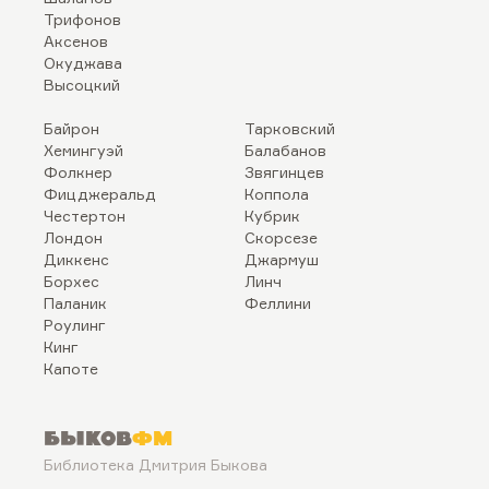
Трифонов
Аксенов
Окуджава
Высоцкий
Байрон
Тарковский
Хемингуэй
Балабанов
Фолкнер
Звягинцев
Фицджеральд
Коппола
Честертон
Кубрик
Лондон
Скорсезе
Диккенс
Джармуш
Борхес
Линч
Паланик
Феллини
Роулинг
Кинг
Капоте
Быков
ФМ
Библиотека Дмитрия Быкова