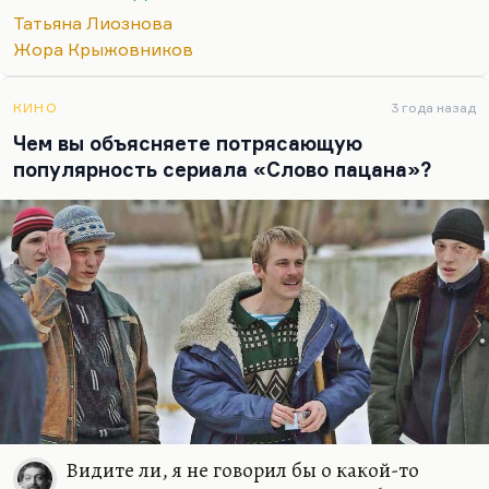
блистательное высказывание, стилистически
Татьяна Лиознова
очень интересное, с очень интересной…
Жора Крыжовников
КИНО
3 года назад
Чем вы объясняете потрясающую
популярность сериала «Слово пацана»?
Видите ли, я не говорил бы о какой-то