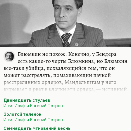
Текстов много, авторов мало. Василь
Владимирович Быков, Василий Семенович
Гроссман, разумеется, военные…
Блюмкин не похож. Конечно, у Бендера
есть какие-то черты Блюмкина, но Блюмкин
все-таки убийца, похваляющийся тем, что он
может расстрелять, помахивающий пачкой
расстрелянных ордеров, Мандельштам у него
вырывает и рвет в клочки эти ордера,— истинный
поступок поэта. А потом прячется от него по всей
Двенадцать стульев
России, в Тифлис уезжает. Блюмкин — не пример
Илья Ильф и Евгений Петров
Бендера. Бендер же, скорее, не любит насилия,
Золотой теленок
Бендер входит в жестоковыйные миры отца, как
Илья Ильф и Евгений Петров
и Беня Крик, с намерением договариваться, а не
Семнадцать мгновений весны