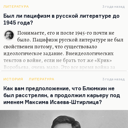
произошло это событие, что оправдана моя
жизнь и жизнь других людей, потому что это
ЛИТЕРАТУРА
3 года назад
случилось при нас: великое…
Был ли пацифизм в русской литературе до
1945 года?
Понимаете, его и после 1945-го почти не
было. Пацифизм русской литературе не был
свойственен потому, что существовало
идеологическое задание. Внеидеологических
текстов о войне, если не брать тот же «Крик»
Воробьева, очень мало. Это все время война за
нашу идеологическую правоту. Не
геополитическую, что важно, а идеологическую.
ИСТОРИЯ
ЛИТЕРАТУРА
3 года назад
Поэтому какой же тут пацифизм? Окуджаву
Как вам предположение, что Блюмкин не
всегда ругали за пацифизм. Именно поэтому
был расстрелян, а продолжил карьеру под
экзистенциальной прозы о войне, прозы о
именем Максима Исаева-Штирлица?
природе войны, о сути войны у нас написано
очень мало. И великая военная литература у нас
насчитывает десяток-другой текстов, авторов.