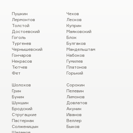
Пушкин
Чехов
Лермонтов
Лесков
Толстой
Куприн
Достоевский
Маяковский
Гоголь
Блок
Тургенев
Булгаков
Чернышевский
Мандельштам
Гончаров
Набоков
Некрасов
Гумилев
Тютчев
Платонов
Фет
Горький
Шолохов
Сорокин
Грин
Пелевин
Бунин
Лимонов
Шукшин
Довлатов
Бродский
Акунин
Стругацкие
Иванов
Пастернак
Веллер
Солженицын
Быков
Шаламов