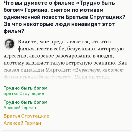
Что вы думаете о фильме «Трудно быть
выступил Юлиан Семенов.
богом» Германа, снятом по мотивам
По мнению многих критиков, а не только
одноименной повести Братьев Стругацких?
комплиментарно, Семенов был серьезный
За что некоторые люди ненавидят этот
писатель, изначально был задуман как
фильм?
серьезный писатель. Это уж не его вина, что так
случилось, что он обслуживал интересы
Видите, мне представляется, что этот
известного Комитета, был на хорошем счету у
фильм несет в себе, безусловно, авторскую
Андропова, иногда по его прямому заданию
агрессию, авторское разочарование в людях,
писал книги, как, например, «ТАСС
поэтому вызывает такую встречную реакцию. Как
уполномочен заявить», за три недели. Но за это
сказал однажды Марголит:
«Я чувствую, как этот
и получал уникальные документы.
фильм меня в себя не пускает»
. Меня он тогда
Но, в принципе,…
пускал, потому что совпал с внутренней эмоцией,
Трудно быть богом
с моим внутренним ощущением, поэтому, когда
Братья Стругацкие
я его посмотрел, у меня было чувство лопнувшего
Трудно быть богом
нарыва. Я помню, что я по этому коридору
Алексей Герман
Ленфильма, где там показали первую сборку,
Братья Стругацкие
просто бежал вприпрыжку от счастья, у меня
Алексей Герман
было чистое чувство счастья оттого, что при мне