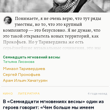
вдруг такое…
Понимаете, я не очень верю, что тут ряды
уместны, но то, что это крупный
композитор — это безусловно. Я не думаю, что
это такой открыватель новых территорий, как
Прокофьев. Но у Таривердиева же есть
серьёзнейшие музыкальные сочинения, это мы
знаем его только по музыке к фильмам. Как
Семнадцать мгновений весны
многие знают Шнитке и Каравайчука только как
Татьяна Лиознова
кинокомпозиторов, хотя на самом деле это
Микаэл Таривердиев
авторы серьёзнейших авангардных сочинений,
Сергей Прокофьев
просто мы так адаптируем их для себя. Как мы
Арам Ильич Хачатурян
знаем новеллистику Платонова и предпочитаем
не читать, например, «Счастливую Москву»,
потому что там всё слишком густо,
КИНО
ЛИТЕРАТУРА
4 года назад
сконцентрировано и на грани безумия.
В «Семнадцати мгновениях весны» один из
героев говорит: «Чем больше мы имеем
Я не думаю, что возможно здесь такое