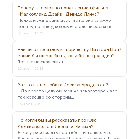
Почему так сложно понять смысл фильма
«Малхолланд Драйв» Дэвида Линча?
Малхолланд драйв действительно сложно
понять, но мне удалось его расшифровать:…
31 июля, 14:05
Как вы относитесь к творчеству Виктора Цоя?
Каким бы он мог быть, если бы не трагедия?
Точнее не скажешь :(
16 июля, 21:11
За что вы не любите Иосифа Бродского?
...Да просто целующиеся на эскалаторе - это
так красиво со стороны...
16 июля, 20:11
Не могли бы вы рассказать про Юза
Алешковского и Леонида Мациха?
Я могу рассказать про тебя. Ты только что
блркнул меня в своём ТГ, просто зассал. Ты мог