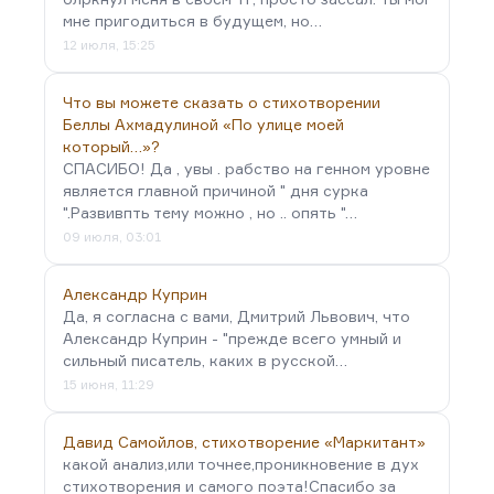
мне пригодиться в будущем, но…
12 июля, 15:25
Что вы можете сказать о стихотворении
Беллы Ахмадулиной «По улице моей
который…»?
СПАСИБО! Да , увы . рабство на генном уровне
является главной причиной " дня сурка
".Развивпть тему можно , но .. опять "…
09 июля, 03:01
Александр Куприн
Да, я согласна с вами, Дмитрий Львович, что
Александр Куприн - "прежде всего умный и
сильный писатель, каких в русской…
15 июня, 11:29
Давид Самойлов, стихотворение «Маркитант»
какой анализ,или точнее,проникновение в дух
стихотворения и самого поэта!Спасибо за