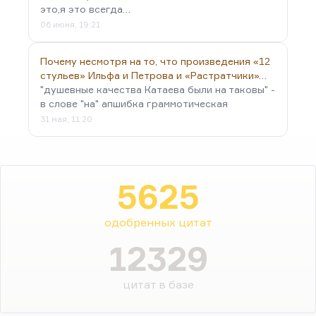
это,я это всегда…
06 июня, 19:21
Почему несмотря на то, что произведения «12
стульев» Ильфа и Петрова и «Растратчики»…
"душевные качества Катаева были на таковы" -
в слове "на" апшибка граммотическая
31 мая, 11:20
5625
одобренных цитат
12329
цитат в базе