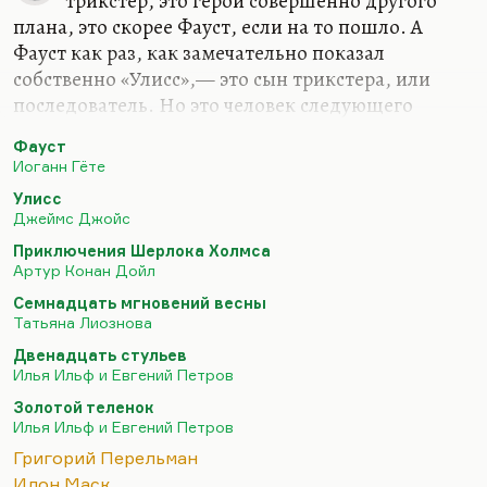
трикстер, это герой совершенно другого
плана, это скорее Фауст, если на то пошло. А
Фауст как раз, как замечательно показал
собственно «Улисс»,— это сын трикстера, или
последователь. Но это человек следующего
поколения, скажем так. Перельман, конечно,
Фауст
фаустианский тип, потому что трикстер же всегда
Иоганн Гёте
удачник. А Перельман как раз сторонится любых
Улисс
проявлений удачи, он не фокусник, он одинокий
Джеймс Джойс
мыслитель. Пожалуй, Маск больше всего на это
Приключения Шерлока Холмса
похож. Ассанж, я думаю, тоже не трикстер, хотя у
Артур Конан Дойл
него есть какие-то черты.
Семнадцать мгновений весны
Штирлиц — он такой явно засланный казачок,
Татьяна Лиознова
как мне представляется, но он на трикстера не
Двенадцать стульев
тянет, потому что он, видите, сиднем сидит в
Илья Ильф и Евгений Петров
этом посольстве,…
Золотой теленок
Илья Ильф и Евгений Петров
Григорий Перельман
Илон Маск