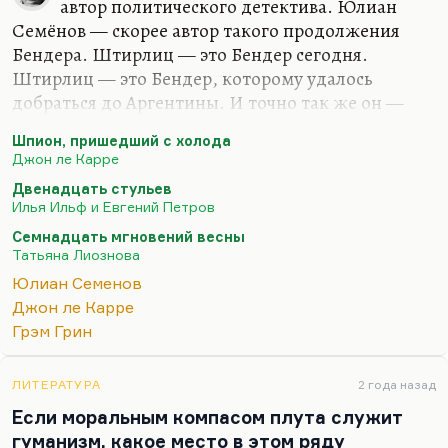
автор политического детектива. Юлиан
Семёнов — скорее автор такого продолжения
Бендера. Штирлиц — это Бендер сегодня.
Штирлиц — это Бендер, которому удалось
добраться до Аргентины. И точно так же он —
такая сакральная фигура. Точно так же он —
Шпион, пришедший с холода
насмешник, жулик и ловкач, и не любит
Джон ле Карре
женщин, а любит стариков и детей. Ну,
Двенадцать стульев
представьте женщину Бендера. Он может
Илья Ильф и Евгений Петров
овладеть ею, когда надо стул было получить, как
Семнадцать мгновений весны
Грицацуева.
Татьяна Лиознова
Кстати, замечательный парадокс, подмеченный
Юлиан Семенов
Шемякиным, что большинство анекдотов о
Джон ле Карре
Штирлице построено на каламбурах, на
Грэм Грин
словесной игре, хотя сам роман не даёт тому
никакого повода, он написан довольно суконным
ЛИТЕРАТУРА
2 года назад
языком. Но как раз читатель…
Если моральным компасом плута служит
гуманизм, какое место в этом ряду