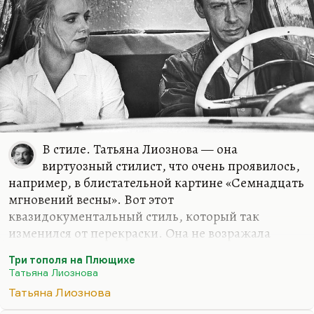
В стиле. Татьяна Лиознова — она
виртуозный стилист, что очень проявилось,
например, в блистательной картине «Семнадцать
мгновений весны». Вот этот
квазидокументальный стиль, который так
изменился от перекраски. Она не возражала
против цветного варианта, но она просто не
Три тополя на Плющихе
хотела людей обижать. Это именно черно-белая
Татьяна Лиознова
картина. Она могла быть цветной, но она не
Татьяна Лиознова
сознательно не сделала её цветной. Поэтому мне