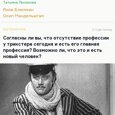
убивать. Блюмкин находил некоторую радость в
Татьяна Лиознова
терроре. В нем был авантюризм, но ещё больше в
Яков Блюмкин
нем было жестокости, какой-то тупости, мне
Осип Мандельштам
кажется. Вот Блюмкин — один из нелюбимых
мной персонажей. А то, что он любил Гумилева,…
ЛИТЕРАТУРА
2 года назад
Согласны ли вы, что отсутствие профессии
у трикстера сегодня и есть его главная
профессия? Возможно ли, что это и есть
новый человек?