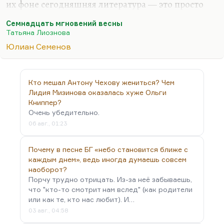
их фоне сегодняшняя литература — это просто
пигмеи, даже самая серьёзная. Конечно, Семёнов
Семнадцать мгновений весны
имел в виду в «Семнадцати мгновениях» очень
Татьяна Лиознова
многие аллюзии к советской истории и к
Юлиан Семенов
советскому состоянию умов. Но я не думаю, что
страх — это признак несвободы. Тут другая
история.
Кто мешал Антону Чехову жениться? Чем
Когда-то Слепакова сказала в поэме про Павла I:
Лидия Мизинова оказалась хуже Ольги
«Из тела жизнь — как женщина из дому:
Книппер?
Очень убедительно.
насильно отнята у одного, она милей становится
06 авг., 01:23
другому». Греховное удовольствие, самое сильное
удовольствие… Фашизм — это школа…
Почему в песне БГ «небо становится ближе с
каждым днем», ведь иногда думаешь совсем
наоборот?
Порчу трудно отрицать. Из-за неё забываешь,
что "кто-то смотрит нам вслед" (как родители
или как те, кто нас любит). И…
03 авг., 04:58