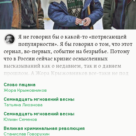
Я не говорил бы о какой-то «потрясающей
популярности». Я бы говорил о том, что этот
сериал, во-первых, событие на безрыбье. Потому
что в России сейчас кризис осмысленных
высказываний как о недавнем, так и о давнем
прошлом. А Жора Крыжовников все-таки не под
забором найден; он, безусловно, серьезный
Слово пацана
профессионал. Он умеет делать кино, это не
Жора Крыжовников
пропьешь, что называется. Это врожденное.
Семнадцать мгновений весны
Но и безрыбье, конечно, полное. Оно такое
Татьяна Лиознова
советское, когда главным событием десятилетия
Семнадцать мгновений весны
были «Семнадцать мгновений весны». При этом
Юлиан Семенов
это очень хороший сериал – «Семнадцать
Великая криминальная революция
мгновений весны». Это тоже осмысленное,
Станислав Говорухин