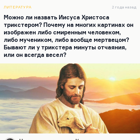
кажется, что чувство стиля было ей органически
присуще.
ЛИТЕРАТУРА
2 года назад
Можно ли назвать Иисуса Христоса
Я вам могу сказать, в чем работает контраст «Трех
трикстером? Почему на многих картинах он
тополей на Плющихе». Это фильм, сделанный
изображен либо смиренным человеком,
под сильным влиянием французской Новой
либо мучеником, либо вообще мертвецом?
волны. Но эта французская Новая волна —
Бывают ли у трикстера минуты отчаяния,
повествования о двух одиночествах, о дождях, о
или он всегда весел?
кафе и такси…