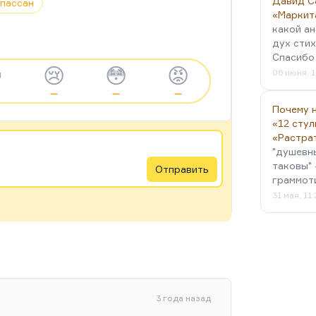
Давид С
опассан
«Маркит
какой ан
дух стих
Спасибо 

😢
😳
😡
06 июня, 1
—
—
—
Почему н
«12 стул
«Растра
"душевн
таковы" 
Отправить
граммот
31 мая, 11
3 года назад