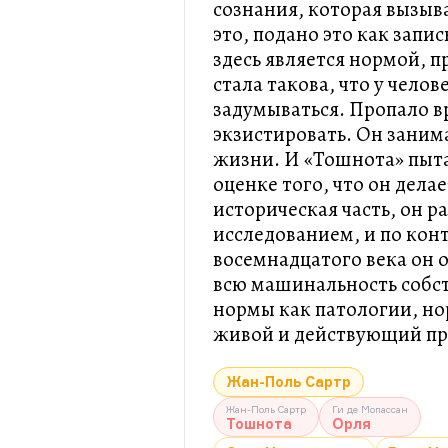
сознания, которая вызыв
это, подано это как запи
здесь является нормой, п
стала такова, что у челов
задумываться. Пропало в
экзистировать. Он заним
жизни. И «Тошнота» пыта
оценке того, что он дела
историческая часть, он р
исследованием, и по кон
восемнадцатого века он 
всю машинальность собс
нормы как патологии, но
живой и действующий пр
Жан-Поль Сартр
Жан-Поль Сартр
Ги де Мопассан
Тошнота
Орля