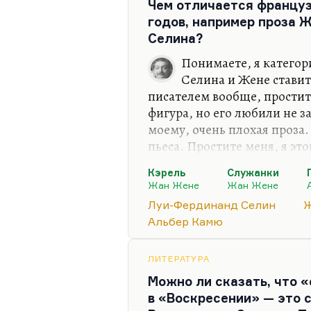
Чем отличается француз
годов, например проза 
Селина?
Понимаете, я категор
Селина и Жене ставит
писателем вообще, простите
фигура, но его любили не з
моему, очень плохая проза
пьеса. Простите меня, я это
Что касается Селина и Сартр
Кэрель
Служанки
послевоенной Европе или м
Жан Жене
Жан Жене
конечно, вы пропустили К
Луи-Фердинанд Селин
Ж
автор этой эпохи, повеству
Альбер Камю
расчеловечивании; а с друг
исповедь человека модерна
ЛИТЕРАТУРА
предписанные чувства, кот
Можно ли сказать, что «
в «Воскресении» — это 