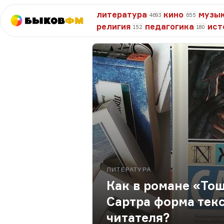
литература
кино
музы
4693
655
Быков
ФМ
религия
педагогика
ист
152
180
ЛИТЕРАТУРА
Как в романе «То
Сартра форма тек
читателя?