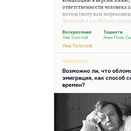
ответственности человека за
потом (могу вам порекомен
философа) до абсурда разв
говорит: «Вообще для чело
Воскресение
Тошнота
авторитета. Есть только ва
Лев Толстой
Жан-Поль Са
ничья чужая этика человеку
Лев Толстой
Толстой, конечно, такой эк
Но у Толстого же, понимает
ЛИТЕРАТУРА
очень радикальные нравств
Возможно ли, что облом
семья. Толстой особенно о
эмиграция, как способ 
где он…
времен?