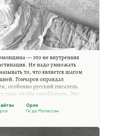
омовщина — это не внутренняя
астинация. Не надо умножать
называть то, что является шагом
ацией. Гончаров оправдал
ек, особенно русский писатель
о того, чтобы разоблачать. Это,
исатели: вот Голсуорси взялся
сайтах
Орля
м оказалось, что те, кто идет на
рси
Ги де Мопассан
х отношениях еще хуже. И
не кажется, что обломовщина —
лезнь соматическая. Говорят, за