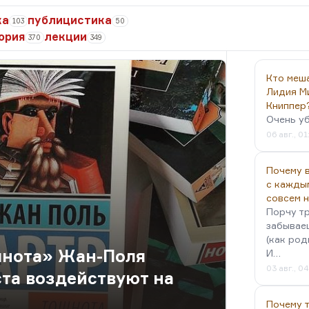
ка
публицистика
103
50
ория
лекции
370
349
Кто меш
Лидия М
Книппер
Очень у
06 авг., 01
Почему в
с кажды
совсем 
Порчу тр
забываеш
(как род
шнота» Жан-Поля
И…
03 авг., 0
ста воздействуют на
Почему 