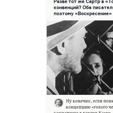
Разве тот же Сартр в «
конвенций? Оба писател
поэтому «Воскресение» 
Ну конечно, если по
концепцию «голого че
концепцию в версии Камю,