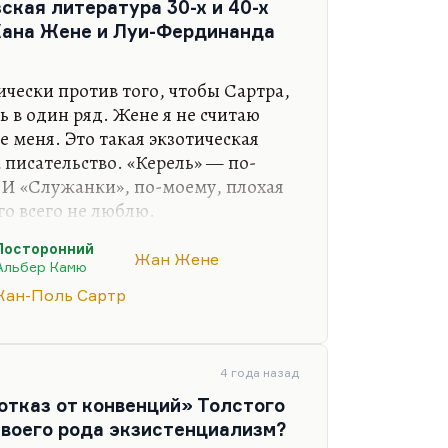
ская литература 30-х и 40-х
Жана Жене и Луи-Фердинанда
ически против того, чтобы Сартра,
ь в один ряд. Жене я не считаю
 меня. Это такая экзотическая
а писательство. «Керель» — по-
. И «Служанки», по-моему, плохая
го всего не люблю.
а, то вот это к вопросу о
Посторонний
Жан Жене
ежвоенной Европе. Здесь,
Альбер Камю
амю. Камю — самый типичный
ан-Поль Сартр
ющий, с одной стороны, о
ой, вот, «Посторонний» — это
, который не умеет испытывать
4 года назад
орый все время сам себе…
отказ от конвенций» Толстого
своего рода экзистенциализм?