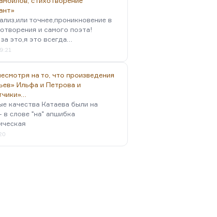
амойлов, стихотворение
ант»
ализ,или точнее,проникновение в
отворения и самого поэта!
за это,я это всегда…
9:21
есмотря на то, что произведения
ьев» Ильфа и Петрова и
тчики»…
ые качества Катаева были на
- в слове "на" апшибка
ическая
:20