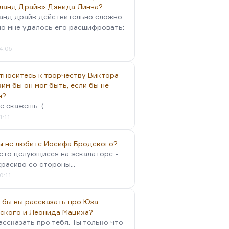
ланд Драйв» Дэвида Линча?
анд драйв действительно сложно
но мне удалось его расшифровать:
4:05
тноситесь к творчеству Виктора
им бы он мог быть, если бы не
я?
е скажешь :(
1:11
вы не любите Иосифа Бродского?
осто целующиеся на эскалаторе -
красиво со стороны...
0:11
 бы вы рассказать про Юза
ского и Леонида Мациха?
ассказать про тебя. Ты только что