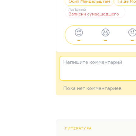
Осип Мандельштам
Ги де М
Лев Толстой
Записки сумасшедшего
😍
😆

—
—
—
Напишите комментарий
Пока нет комментариев
ЛИТЕРАТУРА