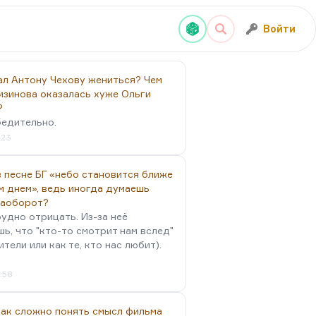
Войти
ал Антону Чехову жениться? Чем
изинова оказалась хуже Ольги
?
бедительно.
:23
 песне БГ «небо становится ближе
м днем», ведь иногда думаешь
наоборот?
удно отрицать. Из-за неё
ь, что "кто-то смотрит нам вслед"
ители или как те, кто нас любит).
4:58
так сложно понять смысл фильма