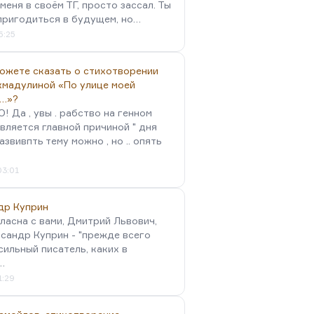
меня в своём ТГ, просто зассал. Ты
пригодиться в будущем, но…
5:25
можете сказать о стихотворении
хмадулиной «По улице моей
…»?
 Да , увы . рабство на генном
вляется главной причиной " дня
Развивпть тему можно , но .. опять
03:01
др Куприн
гласна с вами, Дмитрий Львович,
сандр Куприн - "прежде всего
сильный писатель, каких в
…
1:29