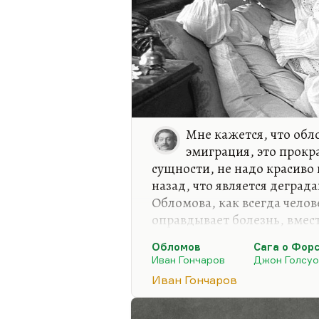
Мне кажется, что обл
эмиграция, это прокр
сущности, не надо красиво 
назад, что является деград
Обломова, как всегда челов
оправдывает болезнь, вмест
кстати, не только русские п
Обломов
Сага о Фор
разоблачать Форсайтов, пото
Иван Гончаров
Джон Голсуо
смену Форсайтам, во многи
Иван Гончаров
появился «Конец главы». М
это болезнь психическая, бо