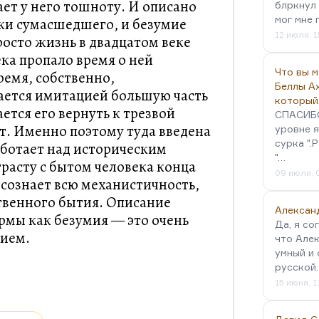
ает у него тошноту. И описано
блркнул 
мог мне 
ски сумасшедшего, и безумие
12 июля, 1
росто жизнь в двадцатом веке
ека пропало время о ней
Что вы 
ремя, собственно,
Беллы А
ается имитацией большую часть
который
ется его вернуть к трезвой
СПАСИБО!
ет. Именно поэтому туда введена
уровне я
сурка ".
аботает над историческим
"…
трасту с бытом человека конца
09 июля, 
осознает всю механистичность,
твенного бытия. Описание
Алексан
рмы как безумия — это очень
Да, я со
ием.
что Алек
умный и 
русской
15 июня, 1