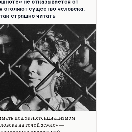
Тошноте» не отказывается от
я оголяют существо человека,
так страшно читать
нимать под экзистенциализмом
ловека на голой земле» —
 концепцию предельной