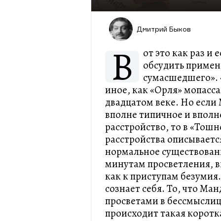
Дмитрий Быков
В
от это как раз и
обсудить примен
сумасшедшего». 
иное, как «Орля» мопасс
двадцатом веке. Но если
вполне типичное и вполн
расстройство, то в «Тошн
расстройства описываетс
нормальное существовани
минутам просветления, в
как к приступам безумия.
сознает себя. То, что М
просветами в бессмыслиц
происходит такая коротк