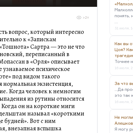
«Малхол
Малхолл
понять, 
>2т
…
31 июля, 1
 есть вопрос, который интересно
ительно к «Запискам
Как вы о
«Тошнота» Сартра — это не что
Цоя? Как
ановский, переписанный в
трагеди
 Мопассан в «Орля» описывает
Точнее н
е узнаваемое психическое
16 июля, 2
оте» под видом такого
я нормальная экзистенция,
За что 
...Да пр
е. Когда человек к немногим
это так 
ыпадения из рутины относится
16 июля, 2
 Когда он на короткие миги
андельштам называл «короткими
Не могли
е будней». Вот с ним
Алешков
ая, внезапная вспышка
Я могу р