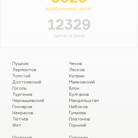
одобренных цитат
12329
цитат в базе
Пушкин
Чехов
Лермонтов
Лесков
Толстой
Куприн
Достоевский
Маяковский
Гоголь
Блок
Тургенев
Булгаков
Чернышевский
Мандельштам
Гончаров
Набоков
Некрасов
Гумилев
Тютчев
Платонов
Фет
Горький
Шолохов
Сорокин