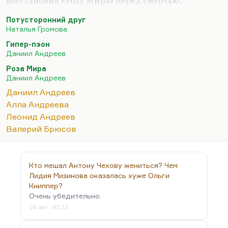
восстановил «Розу Мира» перед смертью.
Андреев принадлежит к поколению, которое
Потусторонний друг
было не просто выбито (он участвовал в войне и
Наталья Громова
мог много раз не вернуться оттуда), но к
Гипер-пэон
поколению, которому грубо заткнули рот. Он
Даниил Андреев
ровесник Благининой, он ровесник Тарковского и
Роза Мира
Штейнберга. Это поколение было загнано в
Даниил Андреев
переводы, либо сидело, либо молчало и писало
Даниил Андреев
всю жизнь в стол. Поэтому самое удивительное,
Алла Андреева
что контекст андреевского творчества,
Леонид Андреев
метафизики вот этой, из которой, на мой…
Валерий Брюсов
Кто мешал Антону Чехову жениться? Чем
Лидия Мизинова оказалась хуже Ольги
Книппер?
Очень убедительно.
06 авг., 01:23