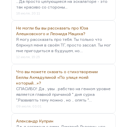
...Да просто целующиеся на эскалаторе - это
так красиво со стороны...
16 июля, 20:11
Не могли бы вы рассказать про Юза
Алешковского и Леонида Мациха?
Я могу рассказать про тебя. Ты только что
блркнул меня в своём ТГ, просто зассал. Ты мог
мне пригодиться в будущем, но…
12 июля, 15:25
Что вы можете сказать о стихотворении
Беллы Ахмадулиной «По улице моей
который…»?
СПАСИБО! Да , увы . рабство на генном уровне
является главной причиной " дня сурка
".Развивпть тему можно , но .. опять "…
09 июля, 03:01
Александр Куприн
Да, я согласна с вами, Дмитрий Львович, что