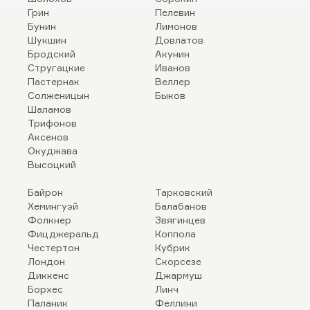
Грин
Пелевин
Бунин
Лимонов
Шукшин
Довлатов
Бродский
Акунин
Стругацкие
Иванов
Пастернак
Веллер
Солженицын
Быков
Шаламов
Трифонов
Аксенов
Окуджава
Высоцкий
Байрон
Тарковский
Хемингуэй
Балабанов
Фолкнер
Звягинцев
Фицджеральд
Коппола
Честертон
Кубрик
Лондон
Скорсезе
Диккенс
Джармуш
Борхес
Линч
Паланик
Феллини