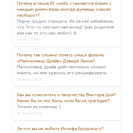
Почему в песне БГ «небо становится ближе с
каждым днем», ведь иногда думаешь совсем
наоборот?
Порчу трудно отрицать. Из-за неё забываешь,
что "кто-то смотрит нам вслед" (как родители
или как те, кто нас любит). И…
03 авг., 04:58
Почему так сложно понять смысл фильма
«Малхолланд Драйв» Дэвида Линча?
Малхолланд драйв действительно сложно
понять, но мне удалось его расшифровать:…
31 июля, 14:05
Как вы относитесь к творчеству Виктора Цоя?
Каким бы он мог быть, если бы не трагедия?
Точнее не скажешь :(
16 июля, 21:11
За что вы не любите Иосифа Бродского?