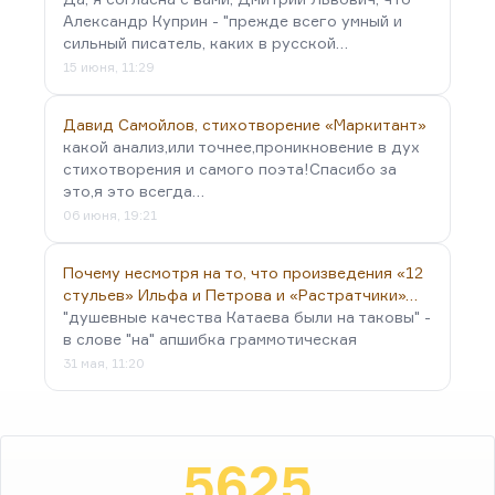
Александр Куприн - "прежде всего умный и
сильный писатель, каких в русской…
15 июня, 11:29
Давид Самойлов, стихотворение «Маркитант»
какой анализ,или точнее,проникновение в дух
стихотворения и самого поэта!Спасибо за
это,я это всегда…
06 июня, 19:21
Почему несмотря на то, что произведения «12
стульев» Ильфа и Петрова и «Растратчики»…
"душевные качества Катаева были на таковы" -
в слове "на" апшибка граммотическая
31 мая, 11:20
5625