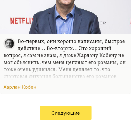
быть, иногда слишком жестко. И с Шервудом та
же…
Во-первых, они хорошо написаны, быстрое
действие... Во-вторых... Это хороший
вопрос, я сам не знаю, я даже Харлану Кобену не
мог объяснить, чем меня цепляют его романы, он
тоже очень удивился. Меня цепляет то, что
стартовая ситуация большинства его романов
(сейчас вышел новый, который называется
Харлан Кобен
«Дураков нет») – это или внезапное исчезновение
персонажа, или его внезапное появление.
Ребенок внезапно появляется на стоянке
парковки, а где он был, куда его родители
Следующие
делись, – не понятно.
Меня вообще цепляют истории с тайнами, но,