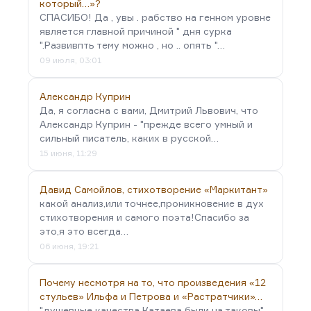
который…»?
СПАСИБО! Да , увы . рабство на генном уровне
является главной причиной " дня сурка
".Развивпть тему можно , но .. опять "…
09 июля, 03:01
Александр Куприн
Да, я согласна с вами, Дмитрий Львович, что
Александр Куприн - "прежде всего умный и
сильный писатель, каких в русской…
15 июня, 11:29
Давид Самойлов, стихотворение «Маркитант»
какой анализ,или точнее,проникновение в дух
стихотворения и самого поэта!Спасибо за
это,я это всегда…
06 июня, 19:21
Почему несмотря на то, что произведения «12
стульев» Ильфа и Петрова и «Растратчики»…
"душевные качества Катаева были на таковы" -