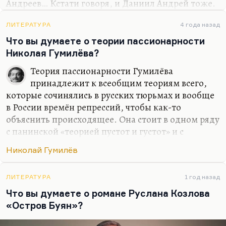
Андреев… Кстати говоря, и Даниил Андрей тоже.
которые переосмысливают заново историю,
«Роза Мира» — вполне себе. Всё, что касается там
культуру. Это, конечно, не наука, это…
этих шрастров — это, конечно, чёрное фэнтези.
ЛИТЕРАТУРА
4 года назад
Чёрное фэнтези — это просто готический подход
Что вы думаете о теории пассионарности
к миру. А тому, у кого нет готического подхода к
Николая Гумилёва?
миру (то есть уверенности, что мир лежит во зле),
Теория пассионарности Гумилёва
лучше не притворяться.
принадлежит к всеобщим теориям всего,
которые сочинялись в русских тюрьмах и вообще
в России времён репрессий, чтобы как-то
объяснить происходящее. Она стоит в одном ряду
с панинской «теорией пустот и густот» и с
теорией Даниила Андреева, как мир устроен, в
Николай Гумилёв
«Розе Мира». Это всё — блестящие
художественные догадки. Это такая
разветвлённая фантастика.
ЛИТЕРАТУРА
1 год назад
Что вы думаете о романе Руслана Козлова
Теория пассионарности — это такое
«Остров Буян»?
метаописание истории, когда всё, что не нравится
автору, подгоняется под эту концепцию, но это