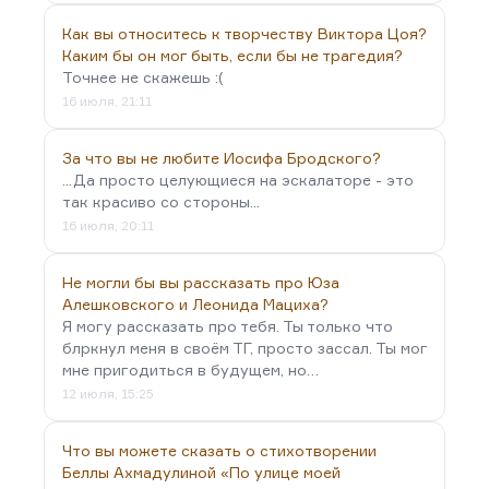
Как вы относитесь к творчеству Виктора Цоя?
Каким бы он мог быть, если бы не трагедия?
Точнее не скажешь :(
16 июля, 21:11
За что вы не любите Иосифа Бродского?
...Да просто целующиеся на эскалаторе - это
так красиво со стороны...
16 июля, 20:11
Не могли бы вы рассказать про Юза
Алешковского и Леонида Мациха?
Я могу рассказать про тебя. Ты только что
блркнул меня в своём ТГ, просто зассал. Ты мог
мне пригодиться в будущем, но…
12 июля, 15:25
Что вы можете сказать о стихотворении
Беллы Ахмадулиной «По улице моей