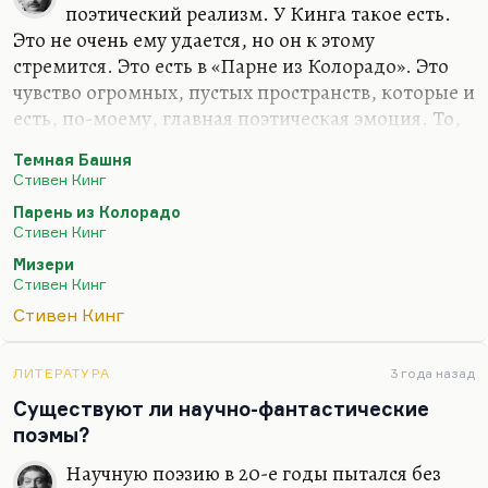
поэтический реализм. У Кинга такое есть.
Это не очень ему удается, но он к этому
стремится. Это есть в «Парне из Колорадо». Это
чувство огромных, пустых пространств, которые и
есть, по-моему, главная поэтическая эмоция. То,
что остается в поэзии, если убрать из нее сюжет,
Темная Башня
социальность, перечень вещей, и так далее.
Стивен Кинг
Остается чувство огромной, печальной тоски,
Парень из Колорадо
«божьей тоски», как это называли Ахматова и
Стивен Кинг
Гумилев. Вот это и есть в «Темной башне» –
Мизери
чувство огромных, больших и пустых
Стивен Кинг
пространств. Вообще, «Темная башня» – хорошая
Стивен Кинг
книга, хотя я не разделяю мнение друга моего
Вадима Эрлихмана, одного из главных наших по
Кингу специалистов, который считает, что…
ЛИТЕРАТУРА
3 года назад
Существуют ли научно-фантастические
поэмы?
Научную поэзию в 20-е годы пытался без