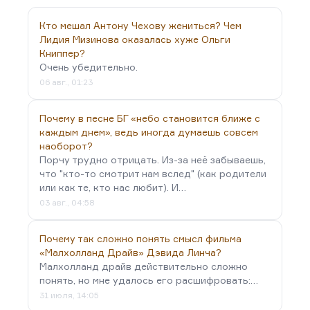
если говорить серьезно, одна из самых больших
тайн, это как цветение в разные сроки, такой
Кто мешал Антону Чехову жениться? Чем
приспособлительный механизм растения... Люди
Лидия Мизинова оказалась хуже Ольги
Книппер?
исчезают из поля зрения…
Очень убедительно.
06 авг., 01:23
Почему в песне БГ «небо становится ближе с
каждым днем», ведь иногда думаешь совсем
наоборот?
Порчу трудно отрицать. Из-за неё забываешь,
что "кто-то смотрит нам вслед" (как родители
или как те, кто нас любит). И…
03 авг., 04:58
Почему так сложно понять смысл фильма
«Малхолланд Драйв» Дэвида Линча?
Малхолланд драйв действительно сложно
понять, но мне удалось его расшифровать:…
31 июля, 14:05