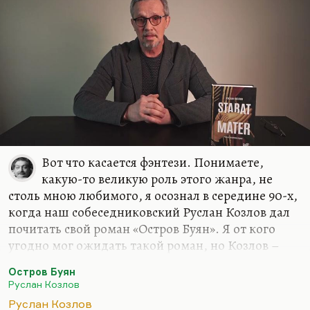
не даёт причины. Космическое излучение какое-
то рождает пассионарность, и вот эта схема с
мячами, как бы полосующими карту, вот она
такими косыми направленными движениями…
Вот что касается фэнтези. Понимаете,
какую-то великую роль этого жанра, не
столь мною любимого, я осознал в середине 90-х,
когда наш собеседниковский Руслан Козлов дал
почитать свой роман «Остров Буян». Я от кого
угодно мог ожидать такой роман, но Козлов –
известный политический журналист, он
Остров Буян
редактировал «Смену» ленинградскую, он автор
Руслан Козлов
первой публикации о «Митьках», он и открыл их
Руслан Козлов