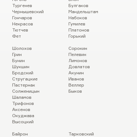
Тургенев
Булгаков
Чернышевский
Мандельштам
Гончаров
Набоков
Некрасов
Гумилев
Тютчев
Платонов
Фет
Горький
Шолохов
Сорокин
Грин
Пелевин
Бунин
Лимонов
Шукшин
Довлатов
Бродский
Акунин
Стругацкие
Иванов
Пастернак
Веллер
Солженицын
Быков
Шаламов
Трифонов
Аксенов
Окуджава
Высоцкий
Байрон
Тарковский