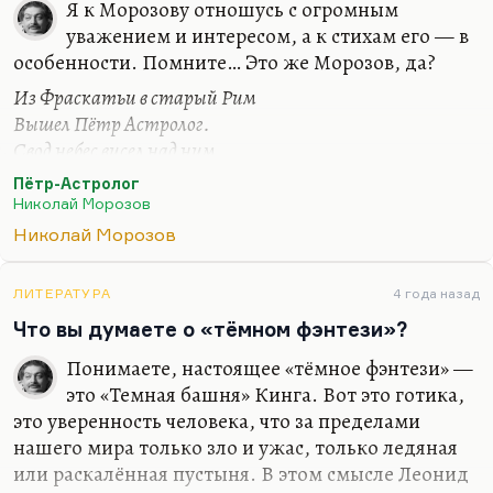
Я к Морозову отношусь с огромным
уважением и интересом, а к стихам его — в
особенности. Помните… Это же Морозов, да?
Из Фраскатьи в старый Рим
Вышел Пётр Астролог.
Свод небес висел над ним,
Будто чёрный полог.
Пётр-Астролог
Он глядел туда, во тьму,
Николай Морозов
Со своей равнины,
Николай Морозов
И мерещились ему
Странные картины.
ЛИТЕРАТУРА
4 года назад
Это огромная баллада.
Что вы думаете о «тёмном фэнтези»?
Морозов — очень интересная фигура.
Понимаете, настоящее «тёмное фэнтези» —
Заблуждения его, его «новая история», из
это «Темная башня» Кинга. Вот это готика,
которой выросли и Фоменко, и Носовский, и
это уверенность человека, что за пределами
целая новая философия истории,— это как
нашего мира только зло и ужас, только ледяная
художественный текст бесконечно интересно. У
или раскалённая пустыня. В этом смысле Леонид
меня была такая статья о русских самородках,