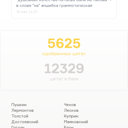
в слове "на" апшибка граммотическая
31 мая, 11:20
5625
одобренных цитат
12329
цитат в базе
Пушкин
Чехов
Лермонтов
Лесков
Толстой
Куприн
Достоевский
Маяковский
Гоголь
Блок