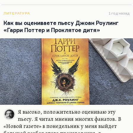
как течение. Он был автором первого ответа
Нине Андреевой на «Не могу поступиться
принципами». Когда все замерли, думая, что это
ЛИТЕРАТУРА
1 год назад
произошел поворот в правительстве, а вот Козлов
Как вы оцениваете пьесу Джоан Роулинг
взял и написал очень резкую и язвительную
«Гарри Поттер и Проклятое дитя»
статью «Не могу молчать».
Я знал его как очень сильного публициста. Он
замечательно писал,…
Я высоко, положительно оцениваю эту
пьесу. Я читал мнения многих фанатов. В
«Новой газете» в понедельник у меня выйдет