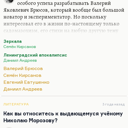
особого успеха разрабатывать Валерий
Яковлевич Брюсов, который вообще был большой
новатор и экспериментатор. Но поскольку
интересовал его в жизни по-настоящему только
садомазохизм, его стихи на любую другую тему
обладают, при некотором блеске формы,
Зеркала
известной бессодержательностью. То ли дело
Семён Кирсанов
«Египетские ночи», которые он из пушкинского
Ленинградский апокалипсис
наброска превратил в полновесную 6-главную
Даниил Андреев
поэму.
Валерий Брюсов
А что касается научно-фантастической поэзии, то
Семён Кирсанов
здесь на память приходит прежде всего поэма
Евгений Евтушенко
Семена Кирсанова «Зеркала». Кирсанов вообще,
Даниил Андреев
понимаете, мечтал быть прозаиком. Ему всё
время приходили сюжеты, которые он продавал
ЛИТЕРАТУРА
3 года назад
разным людям вроде, например,…
Как вы относитесь к выдающемуся учёному
Николаю Морозову?