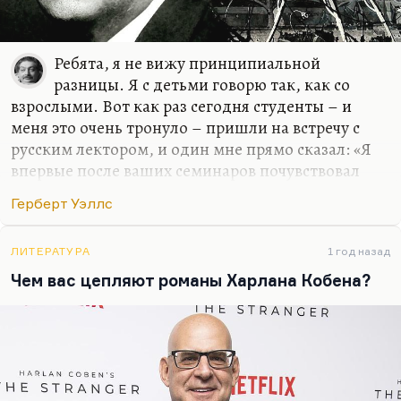
Ребята, я не вижу принципиальной
разницы. Я с детьми говорю так, как со
взрослыми. Вот как раз сегодня студенты – и
меня это очень тронуло – пришли на встречу с
русским лектором, и один мне прямо сказал: «Я
впервые после ваших семинаров почувствовал
ужас ответственности, взрослый ужас жизни». Я
Герберт Уэллс
этого совсем не хотел, но в каком-то смысле,
наверное, и хотел.
ЛИТЕРАТУРА
1 год назад
Я не вижу разницы между студентом и
Чем вас цепляют романы Харлана Кобена?
профессором, а может быть, студент еще и
лучше. Я не льщу молодым, не пытаюсь к ним
подольститься. Слава богу, у нас неплохие
отношения. Я не вижу принципиальной разницы
между взрослыми и детьми. Я со своим сыном
Андреем всегда говорил как со взрослым. Может