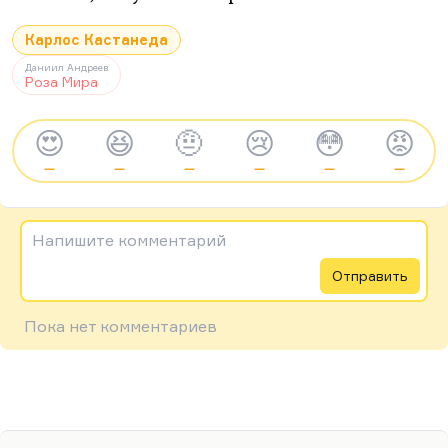
Карлос Кастанеда
Даниил Андреев
Роза Мира
😍
😆
🤨
😢
😳
😡
—
—
—
—
—
—
Напишите комментарий
Отправить
Пока нет комментариев