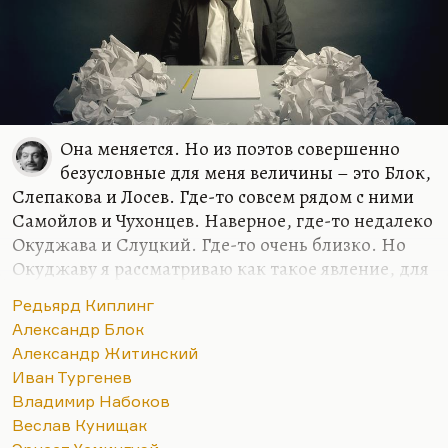
Она меняется. Но из поэтов совершенно
безусловные для меня величины – это Блок,
Слепакова и Лосев. Где-то совсем рядом с ними
Самойлов и Чухонцев. Наверное, где-то недалеко
Окуджава и Слуцкий. Где-то очень близко. Но
Окуджаву я рассматриваю как такое явление, для
меня песни, стихи и проза образуют такой
Редьярд Киплинг
конгломерат нерасчленимый. Видите, семерку
Александр Блок
только могу назвать. Но в самом первом ряду
Александр Житинский
люди, который я люблю кровной,
Иван Тургенев
нерасторжимой любовью. Блок, Слепакова и
Владимир Набоков
Лосев. Наверное, вот так.
Веслав Кунищак
Мне при первом знакомстве Кенжеев сказал: