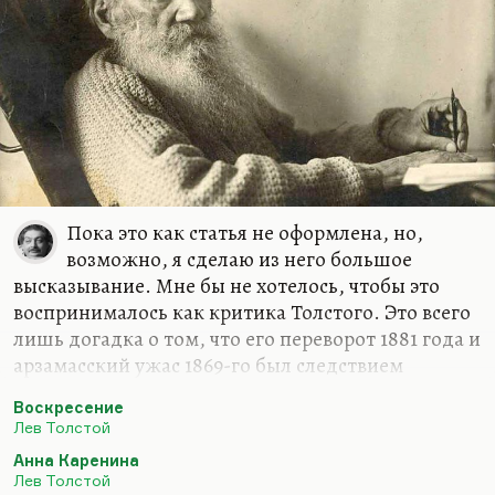
Пока это как статья не оформлена, но,
возможно, я сделаю из него большое
высказывание. Мне бы не хотелось, чтобы это
воспринималось как критика Толстого. Это всего
лишь догадка о том, что его переворот 1881 года и
арзамасский ужас 1869-го был следствием
прогрессирующей душевной болезни, которая –
Воскресение
и это бывает довольно часто – никак не
Лев Толстой
коррелировала ни с его интеллектуальными, ни с
Анна Каренина
его художественными возможностями. Есть
Лев Толстой