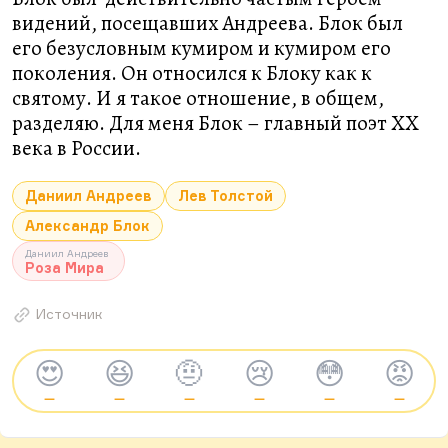
видений, посещавших Андреева. Блок был
его безусловным кумиром и кумиром его
поколения. Он относился к Блоку как к
святому. И я такое отношение, в общем,
разделяю. Для меня Блок – главный поэт ХХ
века в России.
Даниил Андреев
Лев Толстой
Александр Блок
Даниил Андреев
Роза Мира
Источник
😍
😆
🤨
😢
😳
😡
—
—
—
—
—
—