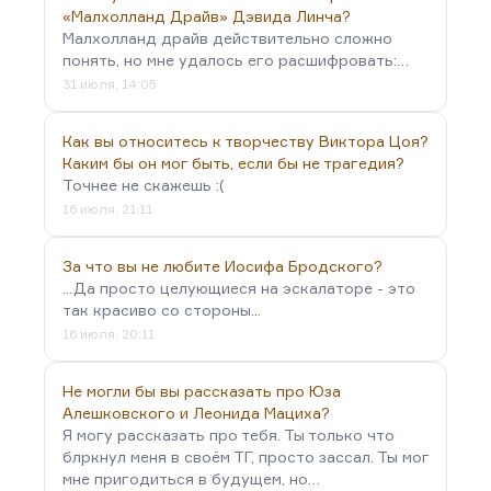
«Малхолланд Драйв» Дэвида Линча?
Малхолланд драйв действительно сложно
понять, но мне удалось его расшифровать:…
31 июля, 14:05
Как вы относитесь к творчеству Виктора Цоя?
Каким бы он мог быть, если бы не трагедия?
Точнее не скажешь :(
16 июля, 21:11
За что вы не любите Иосифа Бродского?
...Да просто целующиеся на эскалаторе - это
так красиво со стороны...
16 июля, 20:11
Не могли бы вы рассказать про Юза
Алешковского и Леонида Мациха?
Я могу рассказать про тебя. Ты только что
блркнул меня в своём ТГ, просто зассал. Ты мог
мне пригодиться в будущем, но…