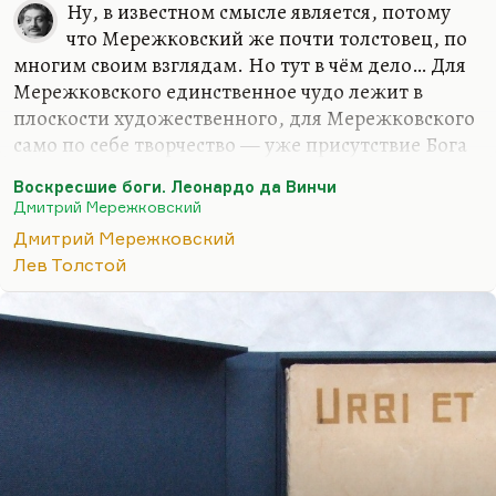
Ну, в известном смысле является, потому
что Мережковский же почти толстовец, по
многим своим взглядам. Но тут в чём дело… Для
Мережковского единственное чудо лежит в
плоскости художественного, для Мережковского
само по себе творчество — уже присутствие Бога
и чуда. Толстой к творчеству относился, как мы
Воскресшие боги. Леонардо да Винчи
знаем, гораздо более прозаически, в последние
Дмитрий Мережковский
годы как к игрушке. В остальном, конечно,
Дмитрий Мережковский
Мережковский рационален. Да, он
Лев Толстой
действительно считает, что вера — это вопрос
разума. Точка зрения, может быть, немного
схоластическая.
Понимаете, слишком часто иррациональными
вещами — экстазом, бредом, слишком часто этим
оправдывалось зверство. Ведь те люди, которые
ненавидят рациональную…