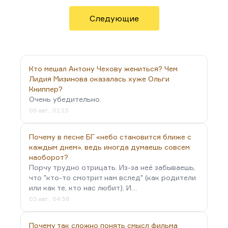
был к этому времени абсолютно разрушен. Он
вообще говорил:
«Пока у человека легкие хороши, у
Следующие
него все хорошо».
Кто мешал Антону Чехову жениться? Чем
Лидия Мизинова оказалась хуже Ольги
Книппер?
Очень убедительно.
06 авг., 01:23
Почему в песне БГ «небо становится ближе с
каждым днем», ведь иногда думаешь совсем
наоборот?
Порчу трудно отрицать. Из-за неё забываешь,
что "кто-то смотрит нам вслед" (как родители
или как те, кто нас любит). И…
03 авг., 04:58
Почему так сложно понять смысл фильма