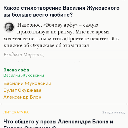
Какое стихотворение Василия Жуковского
вы больше всего любите?
Наверное, «Эолову арфу» – самую
прихотливую по ритму. Мне все время
хочется ее петь на мотив «Простите пехоте». Я в
книжке об Окуджаве об этом писал:
Владыка Морвены,
Жил в дедовском замке могучий Ордал;
Элова арфа
Над озером стены
Василий Жуковский
Зубчатые замок с холма возвышал;
Василий Жуковский
Действительно, мелодическая близость
Булат Окуджава
Окуджавы и Жуковского, по-моему, очень
Александр Блок
очевидна, во многих вещах. Да и вообще, у
Жуковского нельзя любить что-то одно, он
ЛИТЕРАТУРА
2 года назад
довольно ровный. Он действительно
Что общего у прозы Александра Блока и
пленительная сладость, он действительно