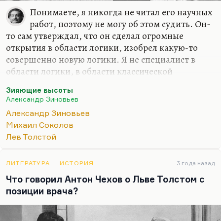
Понимаете, я никогда не читал его научных
работ, поэтому не могу об этом судить. Он-
то сам утверждал, что он сделал огромные
открытия в области логики, изобрел какую-то
совершенно новую логики. Я не специалист в
области логики, в области классической
философии. Здесь мне приходится ему верить на
Зияющие высоты
слово.
Александр Зиновьев
Но что касается его художественных
Александр Зиновьев
произведений, то как раз здесь эволюция
Михаил Соколов
довольно типична. Он разочаровался в России,
Лев Толстой
разочаровался в мире советском, но
разочаровался он и в Западе: назвал западную
ЛИТЕРАТУРА
ИСТОРИЯ
3 года назад
философию
«западнизмом»
. Не будучи достаточно
Что говорил Антон Чехов о Льве Толстом с
высоко, адекватно – как ему казалось – там
позиции врача?
оценен, он вернулся и продолжал Запад поливать
грязью 20 лет. «Зияющие высоты» кажутся мне…