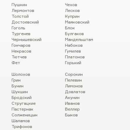
Пушкин
Чехов
Лермонтов
Лесков
Толстой
Куприн
Достоевский
Маяковский
Гоголь
Блок
Тургенев
Булгаков
Чернышевский
Мандельштам
Гончаров
Набоков
Некрасов
Гумилев
Тютчев
Платонов
Фет
Горький
Шолохов
Сорокин
Грин
Пелевин
Бунин
Лимонов
Шукшин
Довлатов
Бродский
Акунин
Стругацкие
Иванов
Пастернак
Веллер
Солженицын
Быков
Шаламов
Трифонов