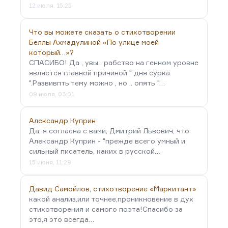
12 июля, 15:25
Что вы можете сказать о стихотворении
Беллы Ахмадулиной «По улице моей
который…»?
СПАСИБО! Да , увы . рабство на генном уровне
является главной причиной " дня сурка
".Развивпть тему можно , но .. опять "…
09 июля, 03:01
Александр Куприн
Да, я согласна с вами, Дмитрий Львович, что
Александр Куприн - "прежде всего умный и
сильный писатель, каких в русской…
15 июня, 11:29
Давид Самойлов, стихотворение «Маркитант»
какой анализ,или точнее,проникновение в дух
стихотворения и самого поэта!Спасибо за
это,я это всегда…