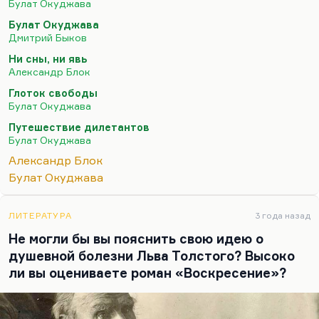
Булат Окуджава
У Блока была проблема в том, что при всей своей
Булат Окуджава
божественной музыкальности, при гениальности
Дмитрий Быков
отрывков его прозы, о которой говорил
Ни сны, ни явь
Пастернак, он не умел писать сюжетные вещи.
Александр Блок
Когда он захотел написать сюжетную биографию
Глоток свободы
(ему не далось «Возмездие» в прозе, он решил
Булат Окуджава
написать «Исповедь язычника»). «Исповедь» он
Путешествие дилетантов
довел до встречи с Любовью Дмитриевной, и как-
Булат Окуджава
то не пошло…
Александр Блок
Булат Окуджава
ЛИТЕРАТУРА
3 года назад
Не могли бы вы пояснить свою идею о
душевной болезни Льва Толстого? Высоко
ли вы оцениваете роман «Воскресение»?