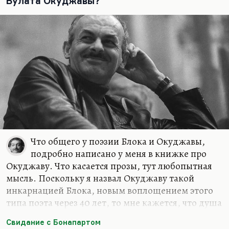
Булата Окуджавы?
владеет ритмом и музыкальной составляющей
стиха, как никто. Это пример того же
музыкального безволия, о которой говорит…
Что общего у поэзии Блока и Окуджавы,
подробно написано у меня в книжке про
Окуджаву. Что касается прозы, тут любопытная
мысль. Поскольку я назвал Окуджаву такой
инкарнацией Блока, новым воплощением этого
типа поэта через 40 лет, то мне кажется, что душа
в своих мытарствах чему-то может научиться,
Свидание с Бонапартом
чего-то набраться.