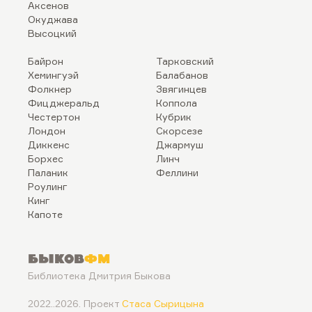
Аксенов
Окуджава
Высоцкий
Байрон
Тарковский
Хемингуэй
Балабанов
Фолкнер
Звягинцев
Фицджеральд
Коппола
Честертон
Кубрик
Лондон
Скорсезе
Диккенс
Джармуш
Борхес
Линч
Паланик
Феллини
Роулинг
Кинг
Капоте
Быков
ФМ
Библиотека Дмитрия Быкова
2022..2026. Проект
Стаса Сырицына