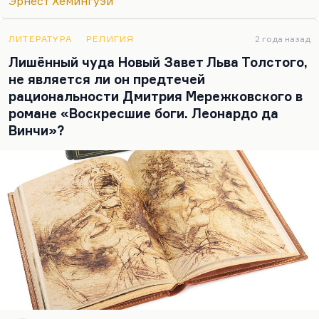
Эрнест Хемингуэй
«Твоими любимыми поэтами должны быть Блок
и Мандельштам». Насчет Блока – да, говорю,
ЛИТЕРАТУРА
РЕЛИГИЯ
2 года назад
точно, не ошибся. А вот насчет Мандельштама –
Лишённый чуда Новый Завет Льва Толстого,
не знаю. При всем бесконечном…
не является ли он предтечей
рациональности Дмитрия Мережковского в
романе «Воскресшие боги. Леонардо да
Винчи»?