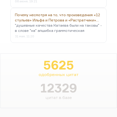
06 июня, 19:21
Почему несмотря на то, что произведения «12
стульев» Ильфа и Петрова и «Растратчики»…
"душевные качества Катаева были на таковы" -
в слове "на" апшибка граммотическая
31 мая, 11:20
5625
одобренных цитат
12329
цитат в базе