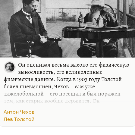
Он оценивал весьма высоко его физическую
выносливость, его великолепные
физические данные. Когда в 1903 году Толстой
болел пневмонией, Чехов – сам уже
тяжелобольной – его посещал и был поражен
тем, как старик вообще держится. Он
выкарабкался, это было для него чудом. Толстой
Антон Чехов
болел в Гаспре, Чехов его навещал. Да, я думаю,
Лев Толстой
что у Чехова были серьезные поводы восхищаться
толстовской устойчивостью, потому что сам он