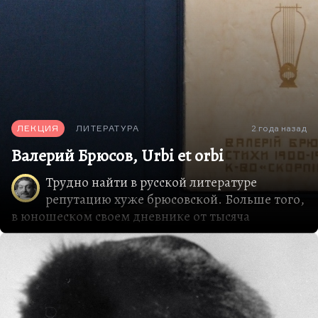
ЛЕКЦИЯ
ЛИТЕРАТУРА
2 года назад
Валерий Брюсов, Urbi et orbi
Трудно найти в русской литературе
репутацию хуже брюсовской. Больше того,
в юношеском своем дневнике от тысяча
восемьсот девяносто четвертого года он записал:
«Моя юность была юностью гения, ибо только
гениальностью можно оправдать все, что я делал»
.
Справедливо. Дневник Брюсова пестрит
эротическими воспоминаниями,