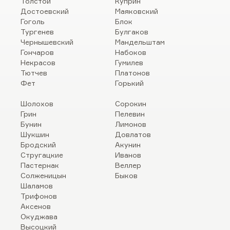
Толстой
Куприн
Достоевский
Маяковский
Гоголь
Блок
Тургенев
Булгаков
Чернышевский
Мандельштам
Гончаров
Набоков
Некрасов
Гумилев
Тютчев
Платонов
Фет
Горький
Шолохов
Сорокин
Грин
Пелевин
Бунин
Лимонов
Шукшин
Довлатов
Бродский
Акунин
Стругацкие
Иванов
Пастернак
Веллер
Солженицын
Быков
Шаламов
Трифонов
Аксенов
Окуджава
Высоцкий