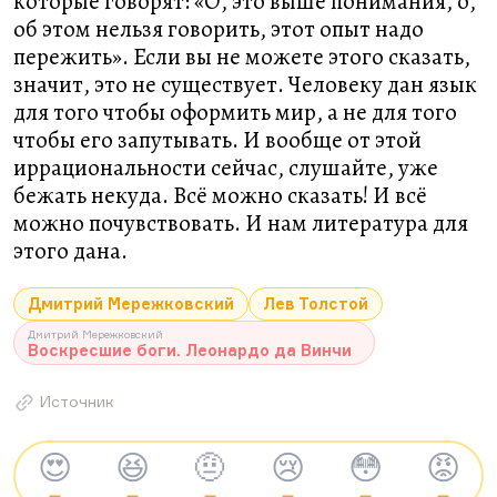
которые говорят: «О, это выше понимания, о,
об этом нельзя говорить, этот опыт надо
пережить». Если вы не можете этого сказать,
значит, это не существует. Человеку дан язык
для того чтобы оформить мир, а не для того
чтобы его запутывать. И вообще от этой
иррациональности сейчас, слушайте, уже
бежать некуда. Всё можно сказать! И всё
можно почувствовать. И нам литература для
этого дана.
Дмитрий Мережковский
Лев Толстой
Дмитрий Мережковский
Воскресшие боги. Леонардо да Винчи
Источник
😍
😆
🤨
😢
😳
😡
—
—
—
—
—
—