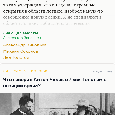
то сам утверждал, что он сделал огромные
открытия в области логики, изобрел какую-то
совершенно новую логики. Я не специалист в
области логики, в области классической
философии. Здесь мне приходится ему верить на
Зияющие высоты
слово.
Александр Зиновьев
Но что касается его художественных
Александр Зиновьев
произведений, то как раз здесь эволюция
Михаил Соколов
довольно типична. Он разочаровался в России,
Лев Толстой
разочаровался в мире советском, но
разочаровался он и в Западе: назвал западную
ЛИТЕРАТУРА
ИСТОРИЯ
3 года назад
философию
«западнизмом»
. Не будучи достаточно
Что говорил Антон Чехов о Льве Толстом с
высоко, адекватно – как ему казалось – там
позиции врача?
оценен, он вернулся и продолжал Запад поливать
грязью 20 лет. «Зияющие высоты» кажутся мне…