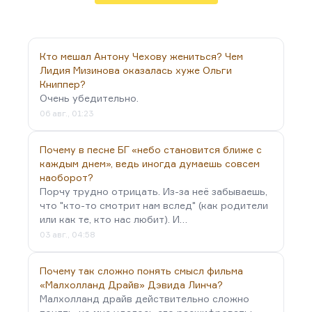
него все хорошо».
Кто мешал Антону Чехову жениться? Чем
Лидия Мизинова оказалась хуже Ольги
Книппер?
Очень убедительно.
06 авг., 01:23
Почему в песне БГ «небо становится ближе с
каждым днем», ведь иногда думаешь совсем
наоборот?
Порчу трудно отрицать. Из-за неё забываешь,
что "кто-то смотрит нам вслед" (как родители
или как те, кто нас любит). И…
03 авг., 04:58
Почему так сложно понять смысл фильма
«Малхолланд Драйв» Дэвида Линча?
Малхолланд драйв действительно сложно