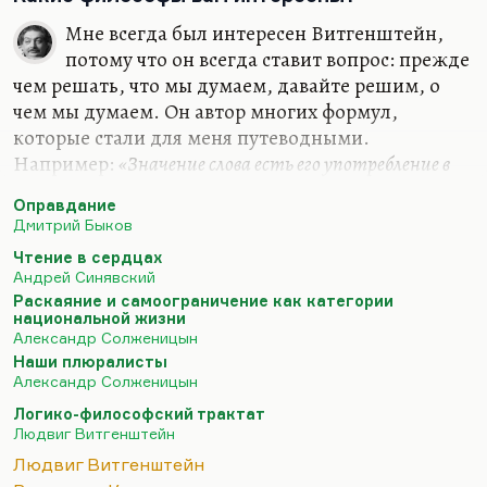
Мне всегда был интересен Витгенштейн,
потому что он всегда ставит вопрос: прежде
чем решать, что мы думаем, давайте решим, о
чем мы думаем. Он автор многих формул,
которые стали для меня путеводными.
Например:
«Значение слова есть его употребление в
языке»
. Очень многие слова действительно
«до
Оправдание
важного самого в привычку уходят, ветшают, как
Дмитрий Быков
платья»
. Очень многие слова утратили смысл.
Чтение в сердцах
Витгенштейн их пытается отмыть, по-
Андрей Синявский
самойловски:
«Их протирают, как стекло, и в этом
Раскаяние и самоограничение как категории
наше ремесло».
национальной жизни
Александр Солженицын
Мне из философов ХХ столетия был интересен
Наши плюралисты
Кожев (он же Кожевников). Интересен главным
Александр Солженицын
образом потому, что он первым поставил вопрос,
Логико-философский трактат
а не была ли вся репрессивная система…
Людвиг Витгенштейн
Людвиг Витгенштейн