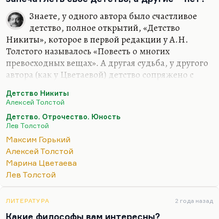
исчерпываются его литературные заслуги. Уровня
Знаете, у одного автора было счастливое
Чирикова,…
детство, полное открытий, «Детство
Никиты», которое в первой редакции у А.Н.
Толстого называлось «Повесть о многих
превосходных вещах». А другая судьба, у другого
автора (как у Цветаевой) детство сопряжено с
утратой матери, школьным одиночеством. И хотя
Детство Никиты
она сумела написать «Волшебный фонарь» –
Алексей Толстой
книгу трогательного детства, – но детство было
Детство. Отрочество. Юность
для нее порой унижений, порой трагедий. Она
Лев Толстой
была очень взрослым человеком с рождения. А
Максим Горький
Пастернак называет детство «ковш душевной
Алексей Толстой
глуби». У других авторов детство – как у
Марина Цветаева
Горького. Как сказал Чуковский: «
Полное ощущение,
Лев Толстой
что он жил в мире патологических садистов. И кроме
бабушки, там не на чем взгляду…
ЛИТЕРАТУРА
2 года назад
Какие философы вам интересны?