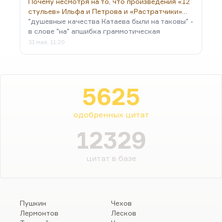
Почему несмотря на то, что произведения «12
стульев» Ильфа и Петрова и «Растратчики»…
"душевные качества Катаева были на таковы" -
в слове "на" апшибка граммотическая
31 мая, 11:20
5625
одобренных цитат
12329
цитат в базе
Пушкин
Чехов
Лермонтов
Лесков