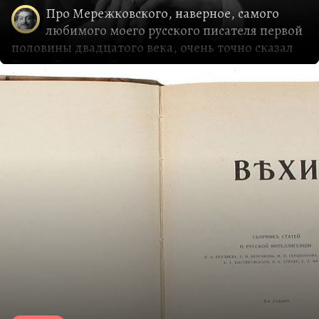
Про Мережковского, наверное, самого
любимого моего русского писателя первой
половины двадцатого века, очень точно сказал
Блок:
«Дмитрия Сергеевича все уважают, многие
читают, и никто не любит»
. Это удивительное
какое-то дело. Тоже самое было у Леонида
Андреева, которого и любили, и ненавидели
одинаково пылко. С Мережковским русская
литература ещё раз доказала своё удивительное
богатство и, я бы сказал, жестокость,
пренебрежительность. Потому что такой
писатель, как Мережковский, со всем объёмом
сделанного им мог бы составить главную
гордость любой европейской литературы. В
любой европейской стране! Если взять одни
только его теоретические произведения, трактат
о Толстом и…