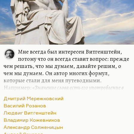
Мне всегда был интересен Витгенштейн,
потому что он всегда ставит вопрос: прежде
чем решать, что мы думаем, давайте решим, о
чем мы думаем. Он автор многих формул,
которые стали для меня путеводными.
Например:
«Значение слова есть его употребление в
языке»
. Очень многие слова действительно
«до
Дмитрий Мережковский
важного самого в привычку уходят, ветшают, как
Василий Розанов
платья»
. Очень многие слова утратили смысл.
Людвиг Витгенштейн
Витгенштейн их пытается отмыть, по-
Владимир Кожевников
самойловски:
«Их протирают, как стекло, и в этом
Александр Солженицын
наше ремесло».