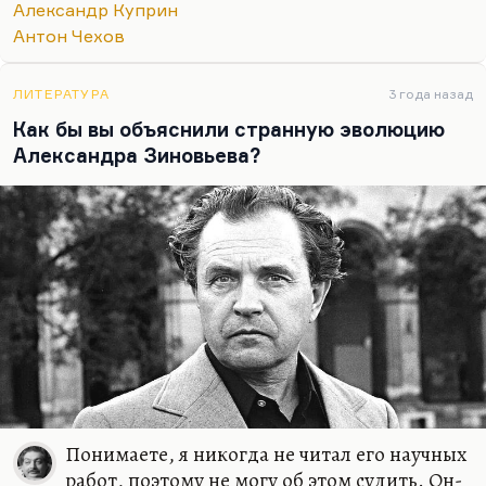
Александр Куприн
критичен в отношении этих болезней, он это
Антон Чехов
понимает. Глеб Успенский прекрасно понимал,
что он болен, что не мешало ему испытывать
чудовищное…
ЛИТЕРАТУРА
3 года назад
Как бы вы объяснили странную эволюцию
Александра Зиновьева?
Понимаете, я никогда не читал его научных
работ, поэтому не могу об этом судить. Он-