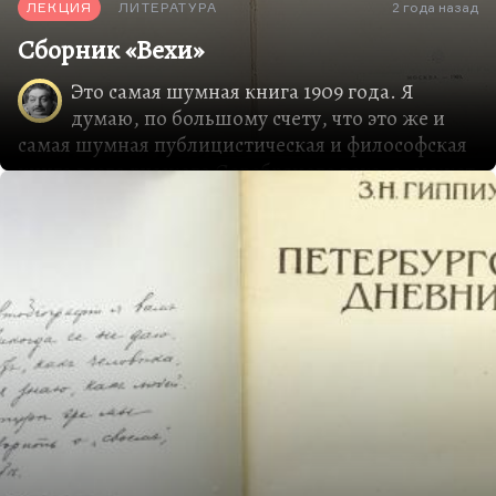
ЛЕКЦИЯ
ЛИТЕРАТУРА
2 года назад
Сборник «Вехи»
Это самая шумная книга 1909 года. Я
думаю, по большому счету, что это же и
самая шумная публицистическая и философская
книга всего русского Серебряного века, а, может
быть, и всей русской публицистики XX века.
Сборнике «Вехи» был написан большей частью в
1908 году, вышел весной 1909 года и прославился
так, что главный российский кадет Милюков
объездил много городов России с циклом лекций
о «Вехах», и, по воспоминаниям большинства
участников сборника, недостатка в слушателях и
полемистах у него не было.
Желающих проследить историю этого контекста
я отсылаю к довольно занятной статье Сапова
«Вокруг «Вех» (Полемика 1909—1910 годов)»,
ссылка на нее, кстати, есть и в Википедии.