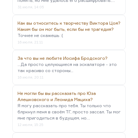
понять, но мне удалось его расшифровать:…
31 июля, 14:05
Как вы относитесь к творчеству Виктора Цоя?
Каким бы он мог быть, если бы не трагедия?
Точнее не скажешь :(
16 июля, 21:11
За что вы не любите Иосифа Бродского?
...Да просто целующиеся на эскалаторе - это
так красиво со стороны...
16 июля, 20:11
Не могли бы вы рассказать про Юза
Алешковского и Леонида Мациха?
Я могу рассказать про тебя. Ты только что
блркнул меня в своём ТГ, просто зассал. Ты мог
мне пригодиться в будущем, но…
12 июля, 15:25