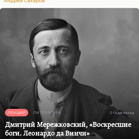
Андрей Сахаров
Мне из философов ХХ столетия был интересен
Кожев (он же Кожевников). Интересен главным
образом потому, что он первым поставил вопрос,
а не была ли вся репрессивная система…
ЛЕКЦИЯ
ЛИТЕРАТУРА
2 года назад
Дмитрий Мережковский, «Воскресшие
боги. Леонардо да Винчи»