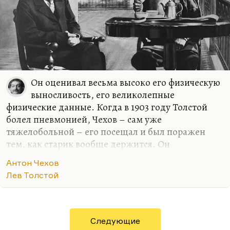
Он оценивал весьма высоко его физическую
выносливость, его великолепные
физические данные. Когда в 1903 году Толстой
болел пневмонией, Чехов – сам уже
тяжелобольной – его посещал и был поражен
тем, как старик вообще держится. Он
выкарабкался, это было для него чудом. Толстой
Антон Чехов
болел в Гаспре, Чехов его навещал. Да, я думаю,
Лев Толстой
что у Чехова были серьезные поводы восхищаться
толстовской устойчивостью, потому что сам он
был к этому времени абсолютно разрушен. Он
вообще говорил:
«Пока у человека легкие хороши, у
Следующие