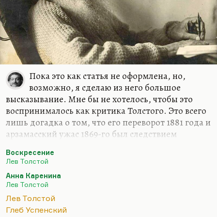
Пока это как статья не оформлена, но,
возможно, я сделаю из него большое
высказывание. Мне бы не хотелось, чтобы это
воспринималось как критика Толстого. Это всего
лишь догадка о том, что его переворот 1881 года и
арзамасский ужас 1869-го был следствием
прогрессирующей душевной болезни, которая –
Воскресение
и это бывает довольно часто – никак не
Лев Толстой
коррелировала ни с его интеллектуальными, ни с
Анна Каренина
его художественными возможностями. Есть
Лев Толстой
масса душевных болезней, которые сохраняют
Лев Толстой
человеку в полном объеме его творческий и
Глеб Успенский
интеллектуальный потенциал. Более того, он