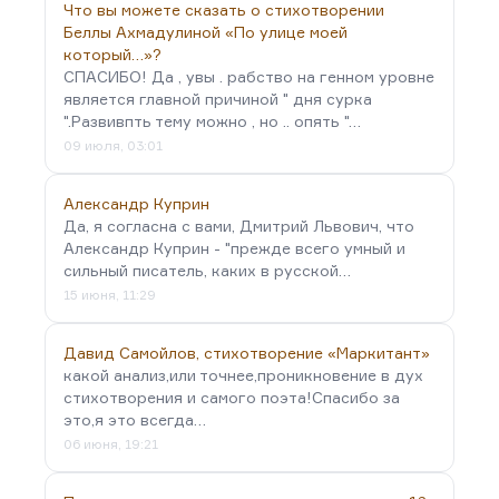
Что вы можете сказать о стихотворении
Беллы Ахмадулиной «По улице моей
который…»?
СПАСИБО! Да , увы . рабство на генном уровне
является главной причиной " дня сурка
".Развивпть тему можно , но .. опять "…
09 июля, 03:01
Александр Куприн
Да, я согласна с вами, Дмитрий Львович, что
Александр Куприн - "прежде всего умный и
сильный писатель, каких в русской…
15 июня, 11:29
Давид Самойлов, стихотворение «Маркитант»
какой анализ,или точнее,проникновение в дух
стихотворения и самого поэта!Спасибо за
это,я это всегда…
06 июня, 19:21