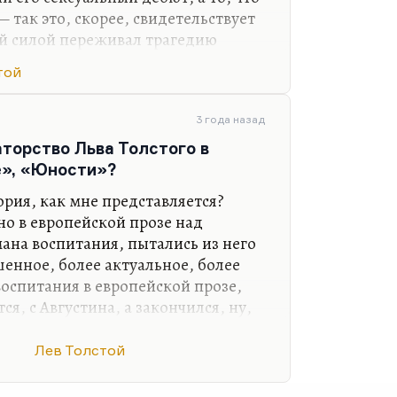
— так это, скорее, свидетельствует
ной силой переживал трагедию
е. Ему это казалось чем-то
той
чин,— это не сексуальная
3 года назад
я. Да, ему в силу его
аторство Льва Толстого в
оторое он сознавал и с которым он
е», «Юности»?
ь похожим на успешных и
влюбление» описано и в
ория, как мне представляется?
, когда…
но в европейской прозе над
на воспитания, пытались из него
шенное, более актуальное, более
воспитания в европейской прозе,
я, с Августина, а закончился, ну,
руста, так сказать,
это «Исповедь» Руссо. Это попытка
Лев Толстой
огическим манифестом и
графией.