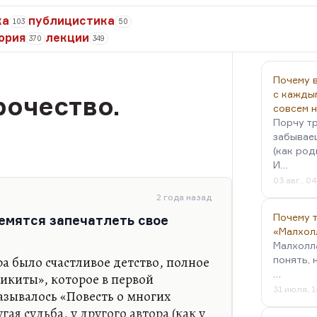
ка
публицистика
103
50
ория
лекции
370
349
Почему в
с кажды
рочество.
совсем 
Порчу тр
забываеш
(как род
И…
03 авг., 0
2 года назад
Почему 
емятся запечатлеть свое
«Малхол
Малхолл
ра было счастливое детство, полное
понять, 
…
икиты», которое в первой
31 июля, 1
азывалось «Повесть о многих
ая судьба, у другого автора (как у