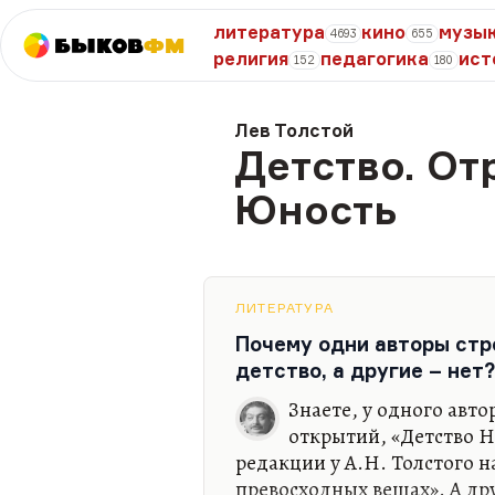
литература
кино
музы
4693
655
Быков
ФМ
религия
педагогика
ист
152
180
Лев Толстой
Детство. От
Юность
ЛИТЕРАТУРА
Почему одни авторы стр
детство, а другие – нет?
Знаете, у одного авто
открытий, «Детство Н
редакции у А.Н. Толстого н
превосходных вещах». А друг