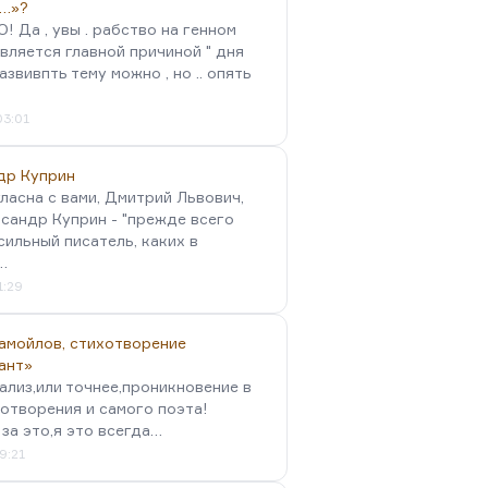
…»?
 Да , увы . рабство на генном
вляется главной причиной " дня
Развивпть тему можно , но .. опять
03:01
др Куприн
гласна с вами, Дмитрий Львович,
сандр Куприн - "прежде всего
сильный писатель, каких в
…
1:29
амойлов, стихотворение
ант»
ализ,или точнее,проникновение в
отворения и самого поэта!
за это,я это всегда…
9:21