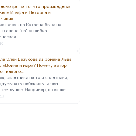
есмотря на то, что произведения
ьев» Ильфа и Петрова и
тчики»…
ые качества Катаева были на
- в слове "на" апшибка
ическая
:20
ла Элен Безухова из романа Льва
о «Война и мир»? Почему автор
 от какого…
х, сплетники на то и сплетники,
ыдумывать небылицы, и чем
 тем лучше. Например, в тех же…
:13