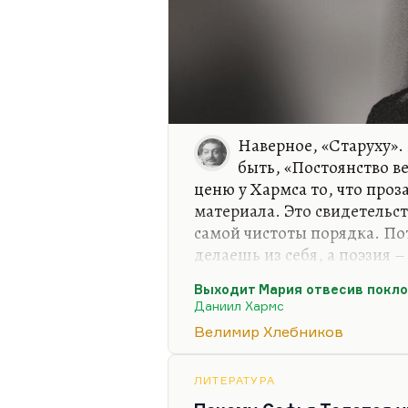
Наверное, «Старуху».
быть, «Постоянство ве
ценю у Хармса то, что проз
материала. Это свидетельс
самой чистоты порядка. Пот
делаешь из себя, а поэзия –
получаешь. Но Хармс, видим
Выходит Мария отвесив покл
умел это переводить на дне
Даниил Хармс
существования старухи не 
Велимир Хлебников
никакого объяснения. Мне 
Оно в меру страшное. Валер
разоблачения сталинизма п
ЛИТЕРАТУРА
повестью, полной духоты и