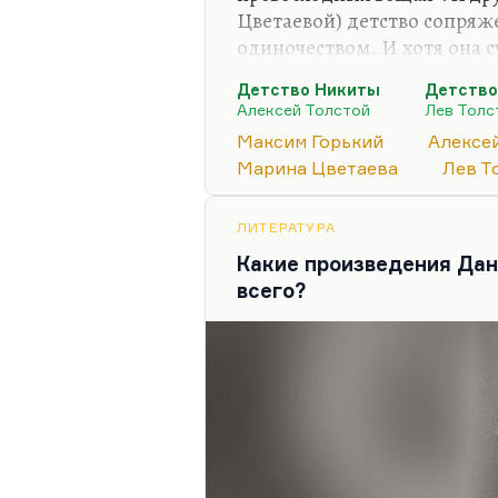
Цветаевой) детство сопряж
одиночеством. И хотя она 
фонарь» – книгу трогательн
Детство Никиты
Детство
нее порой унижений, порой
Алексей Толстой
Лев Толс
взрослым человеком с рожд
Максим Горький
Алексе
детство «ковш душевной глу
Марина Цветаева
Лев Т
как у Горького. Как сказал 
жил в мире патологических са
чем взгляду…
ЛИТЕРАТУРА
Какие произведения Дан
всего?