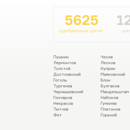
5625
1
одобренных цитат
цит
Пушкин
Чехов
Лермонтов
Лесков
Толстой
Куприн
Достоевский
Маяковский
Гоголь
Блок
Тургенев
Булгаков
Чернышевский
Мандельштам
Гончаров
Набоков
Некрасов
Гумилев
Тютчев
Платонов
Фет
Горький