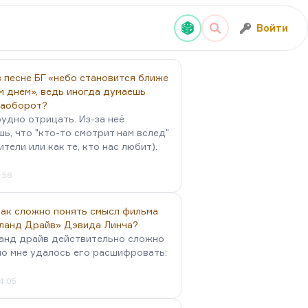
Войти
 песне БГ «небо становится ближе
м днем», ведь иногда думаешь
наоборот?
удно отрицать. Из-за неё
ь, что "кто-то смотрит нам вслед"
ители или как те, кто нас любит).
4:58
так сложно понять смысл фильма
ланд Драйв» Дэвида Линча?
анд драйв действительно сложно
но мне удалось его расшифровать:
4:05