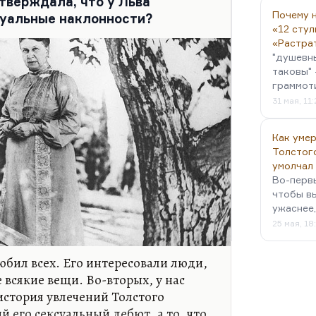
тверждала, что у Льва
Почему н
суальные наклонности?
«12 стул
«Растра
"душевн
таковы" 
граммот
31 мая, 11
Как умер
Толстог
умолчал
Во-первы
чтобы в
ужаснее,
25 мая, 18
юбил всех. Его интересовали люди,
 всякие вещи. Во-вторых, у нас
история увлечений Толстого
 его сексуальный дебют, а то, что