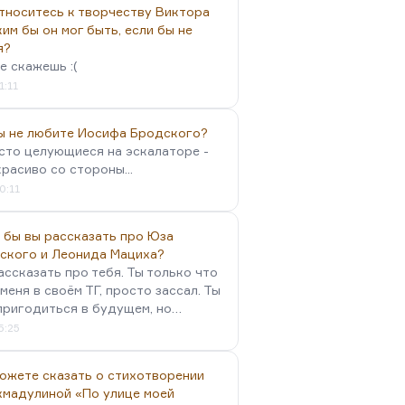
тноситесь к творчеству Виктора
им бы он мог быть, если бы не
я?
е скажешь :(
1:11
вы не любите Иосифа Бродского?
осто целующиеся на эскалаторе -
красиво со стороны...
0:11
 бы вы рассказать про Юза
ского и Леонида Мациха?
ассказать про тебя. Ты только что
меня в своём ТГ, просто зассал. Ты
пригодиться в будущем, но…
5:25
можете сказать о стихотворении
хмадулиной «По улице моей