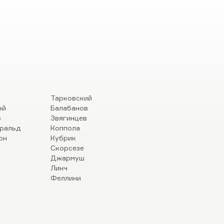
Тарковский
эй
Балабанов
р
Звягинцев
ральд
Коппола
он
Кубрик
Скорсезе
Джармуш
Линч
Феллини