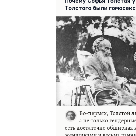
Почему Софья Толстая у
Толстого были гомосек
Во-первых, Толстой л
а не только гендерные
есть достаточно обширная 
женщинами и весьма ранний