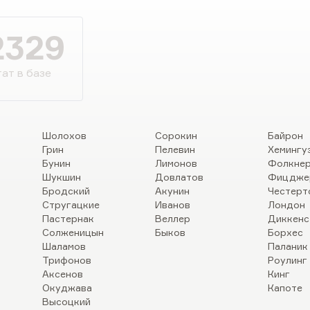
2329
ат в базе
Шолохов
Сорокин
Байрон
Грин
Пелевин
Хемингу
Бунин
Лимонов
Фолкне
Шукшин
Довлатов
Фицдже
Бродский
Акунин
Честерт
Стругацкие
Иванов
Лондон
Пастернак
Веллер
Диккенс
Солженицын
Быков
Борхес
Шаламов
Паланик
Трифонов
Роулинг
Аксенов
Кинг
Окуджава
Капоте
Высоцкий