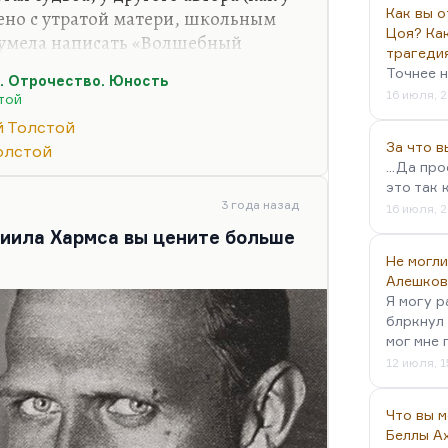
Как вы о
ено с утратой матери, школьным
Цоя? Как
сумела написать «Волшебный
трагеди
ого детства, – но детство было для
Точнее н
. Отрочество. Юность
 трагедий. Она была очень
16 июля, 2
той
ения. А Пастернак называет
й Толстой
би». У других авторов детство –
За что 
олстой
Чуковский: «
Полное ощущение, что он
...Да пр
дистов. И кроме бабушки, там не на
это так 
3 года назад
16 июля, 2
иила Хармса вы цените больше
Не могли
Алешков
Я могу р
блркнул 
мог мне 
12 июля, 1
Что вы 
Беллы А