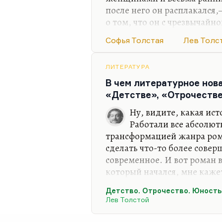
после него он расплакался,
о том, что он с чрезвычай
своего отношения к женщин
Софья Толстая
Лев Толс
похожим на убийство.
То, что он влюблялся в муж
ЛИТЕРАТУРА
влюбленность, не эротическа
В чем литературное нов
колоссального тщеславия, к
«Детстве», «Отрочеств
работал, ему хотелось быт
счастливых людей. Такое «
Ну, видите, какая ист
«Отрочестве», и в «Юности»
Работали все абсолют
трансформацией жанра рома
сделать что-то более совер
современное. И вот роман 
который начался, мне кажетс
высшего развития достиг у П
Детство. Отрочество. Юность
промежуточный его этап — 
Лев Толстой
компромисса между идеол
предельно честной автобио