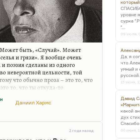
который
СПАСИБО!
уровне я
сурка ".
"…
09 июля, 
 Может быть, «Случай». Может
Алексан
селья и грязи». Я вообще очень
Да, я со
что Алек
а и поэзия сделаны из одного
умный и 
тво невероятной цельности, той
русской
ому что обычно проза – это то, что
15 июня, 1
 это то, что ты откуда-то
о, все это откуда-то получал и
Давид С
он
вной язык. Ведь абсурд
Даниил Хармс
«Маркит
получает никакого разрешения,
какой ан
очень нравится это произведение.
дух стих
ий Попов говорил, что все
Спасибо 
06 июня, 1
о сравнению с одной этой
2 года назад
 страха, абсолютно…