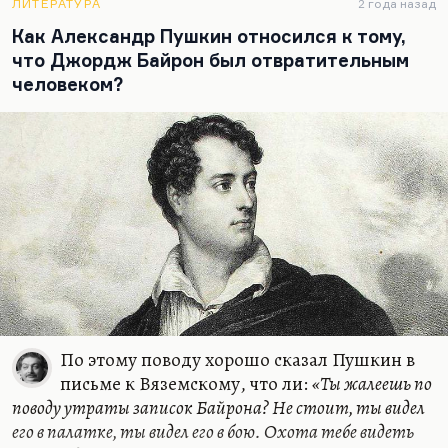
из Заболоцкого, который это понимал:
ЛИТЕРАТУРА
2 года назад
Как Александр Пушкин относился к тому,
И если печешься о деле,
что Джордж Байрон был отвратительным
Но коль ты хлопочешь на деле
человеком?
О благе, о счастье людей,
Как мог ты не видеть доселе
Сокровища…
По этому поводу хорошо сказал Пушкин в
письме к Вяземскому, что ли:
«Ты жалеешь по
поводу утраты записок Байрона? Не стоит, ты видел
его в палатке, ты видел его в бою. Охота тебе видеть