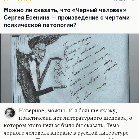
«Крылья» и многие стихи из тех же
Можно ли сказать, что «Черный человек»
«Александрийских песен» стали объектом
Сергея Есенина — произведение с чертами
скандала. В общем, никакого скандала и не
психической патологии?
вышло, потому что русская литература к этому
времени была уже далеко не так целомудренна,
как за 20 лет до того. И дело даже не в том, что
Кузмин, может быть, первый стал так много и
успешно в русской поэзии использовать верлибр,
который до этого был у нас очень нечастым
гостем. Это даже не совсем верлибр, это скорее
дольник в духе того дольника, который принес в
русскую литературу еще Пушкин в…
Наверное, можно. И я больше скажу,
практически нет литературного шедевра, о
котором этого нельзя было бы сказать. Тема
черного человека впервые в русской литературе