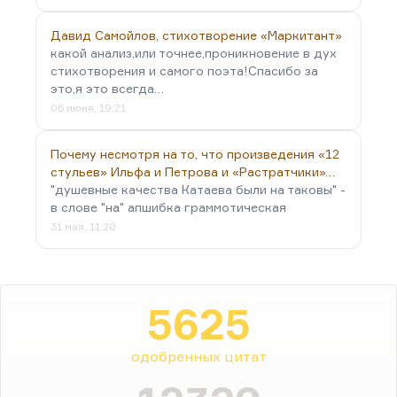
Давид Самойлов, стихотворение «Маркитант»
какой анализ,или точнее,проникновение в дух
стихотворения и самого поэта!Спасибо за
это,я это всегда…
06 июня, 19:21
Почему несмотря на то, что произведения «12
стульев» Ильфа и Петрова и «Растратчики»…
"душевные качества Катаева были на таковы" -
в слове "на" апшибка граммотическая
31 мая, 11:20
5625
одобренных цитат