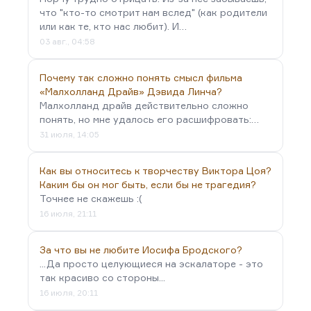
что "кто-то смотрит нам вслед" (как родители
или как те, кто нас любит). И…
03 авг., 04:58
Почему так сложно понять смысл фильма
«Малхолланд Драйв» Дэвида Линча?
Малхолланд драйв действительно сложно
понять, но мне удалось его расшифровать:…
31 июля, 14:05
Как вы относитесь к творчеству Виктора Цоя?
Каким бы он мог быть, если бы не трагедия?
Точнее не скажешь :(
16 июля, 21:11
За что вы не любите Иосифа Бродского?
...Да просто целующиеся на эскалаторе - это
так красиво со стороны...
16 июля, 20:11