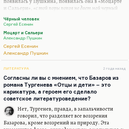
появилась у Пушкина, появилась она в «Моцарте
и Сальери»,
«с той поры покоя не дает мой черный
человек»
. Но давайте вспомним, что ведь черный
Чёрный человек
человек у Моцарта, это не раздвоение личности.
Сергей Есенин
Это лишний раз, кстати, подсказывает мне
Моцарт и Сальери
правоту моей версии — черный человек это не
Александр Пушкин
Есенин, а страшный вариант его судьбы. Может
Сергей Есенин
быть, кто-то из вас даже знает, что за черный
Александр Пушкин
человек в действительности пришел к Моцарту,
чтобы заказать ему реквием. Ведь это довольно
известная история. За неделю до смерти
ЛИТЕРАТУРА
2 года назад
Моцарта, ну не за неделю, за месяц,…
Согласны ли вы с мнением, что Базаров из
романа Тургенева «Отцы и дети» – это
карикатура, а героем его сделало
советское литературоведение?
Нет, Тургенев, правда, в запальчивости
говорил, что разделяет все воззрения
Базарова, кроме воззрений на природу. Эта