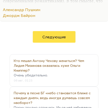
современными романтиками). В том смысле, что
я называю романтизм предтечей фашизма.
Александр Пушкин
Презрение к человеку, презрение к толпе, культ
Джордж Байрон
сверхчеловека. То, что говорила Лидия Яковлевна
Гинзбург:
«Романтизм надо уничтожить»
. Да, что-
то, наверное, такое.
Следующие
Кто мешал Антону Чехову жениться? Чем
Лидия Мизинова оказалась хуже Ольги
Книппер?
Очень убедительно.
06 авг., 01:23
Почему в песне БГ «небо становится ближе с
каждым днем», ведь иногда думаешь совсем
наоборот?
Порчу трудно отрицать. Из-за неё забываешь,