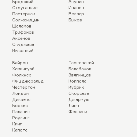
Бродский
Акунин
Стругацкие
Иванов
Пастернак
Веллер
Солженицын
Быков
Шаламов
Трифонов
Аксенов
Окуджава
Высоцкий
Байрон
Тарковский
Хемингуэй
Балабанов
Фолкнер
Звягинцев
Фицджеральд
Коппола
Честертон
Кубрик
Лондон
Скорсезе
Диккенс
Джармуш
Борхес
Линч
Паланик
Феллини
Роулинг
Кинг
Капоте