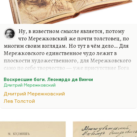
Ну, в известном смысле является, потому
что Мережковский же почти толстовец, по
многим своим взглядам. Но тут в чём дело… Для
Мережковского единственное чудо лежит в
плоскости художественного, для Мережковского
само по себе творчество — уже присутствие Бога
и чуда. Толстой к творчеству относился, как мы
Воскресшие боги. Леонардо да Винчи
знаем, гораздо более прозаически, в последние
Дмитрий Мережковский
годы как к игрушке. В остальном, конечно,
Дмитрий Мережковский
Мережковский рационален. Да, он
Лев Толстой
действительно считает, что вера — это вопрос
разума. Точка зрения, может быть, немного
схоластическая.
Понимаете, слишком часто иррациональными
вещами — экстазом, бредом, слишком часто этим