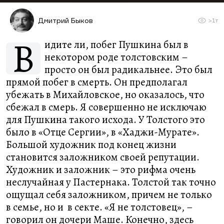
Дмитрий Быков
>1т
В
идите ли, побег Пушкина был в
некотором роде толстовским –
просто он был радикальнее. Это был
прямой побег в смерть. Он предполагал
убежать в Михайловское, но оказалось, что
сбежал в смерь. Я совершенно не исключаю
для Пушкина такого исхода. У Толстого это
было в «Отце Сергии», в «Хаджи-Мурате».
Большой художник под конец жизни
становится заложником своей репутации.
Художник и заложник – это рифма очень
неслучайная у Пастернака. Толстой так точно
ощущал себя заложником, причем не только
в семье, но и в секте. «Я не толстовец», –
говорил он дочери Маше. Конечно, здесь