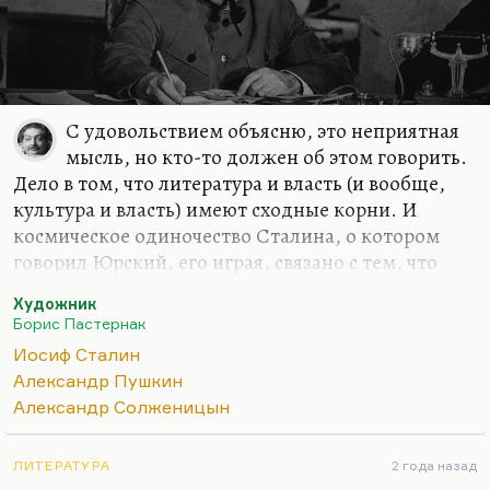
С удовольствием объясню, это неприятная
мысль, но кто-то должен об этом говорить.
Дело в том, что литература и власть (и вообще,
культура и власть) имеют сходные корни. И
космическое одиночество Сталина, о котором
говорил Юрский, его играя, связано с тем, что
тиран – заложник вечности, заложник ситуации.
Художник
Толпа одинаково враждебна и художнику, и
Борис Пастернак
тирану. На этой почве иногда тиран и художник
Иосиф Сталин
сходятся. И у культуры, и у власти в основе лежит
Александр Пушкин
иерархия. Просто, как правильно говорил Лев
Александр Солженицын
Мочалов, иерархия культуры ненасильственна. В
культуре есть иерархия ценностей.
ЛИТЕРАТУРА
2 года назад
Толпа одинаково враждебна художнику, в чью