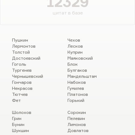
12329
цитат в базе
Пушкин
Чехов
Лермонтов
Лесков
Толстой
Куприн
Достоевский
Маяковский
Гоголь
Блок
Тургенев
Булгаков
Чернышевский
Мандельштам
Гончаров
Набоков
Некрасов
Гумилев
Тютчев
Платонов
Фет
Горький
Шолохов
Сорокин
Грин
Пелевин
Бунин
Лимонов
Шукшин
Довлатов