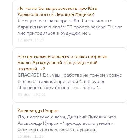
Не могли бы вы рассказать про Юза
Алешковского и Леонида Мациха?
Я могу рассказать про тебя. Ты только что
блркнул меня в своём ТГ, просто зассал. Ты мог
мне пригодиться в будущем, но…
12 июля, 15:25
Что вы можете сказать о стихотворении
Беллы Ахмадулиной «По улице моей
который…»?
СПАСИБО! Да , увы . рабство на генном уровне
является главной причиной " дня сурка
".Развивпть тему можно , но .. опять "…
09 июля, 03:01
Александр Куприн
Да, я согласна с вами, Дмитрий Львович, что
Александр Куприн - "прежде всего умный и
сильный писатель, каких в русской…
15 июня, 11:29