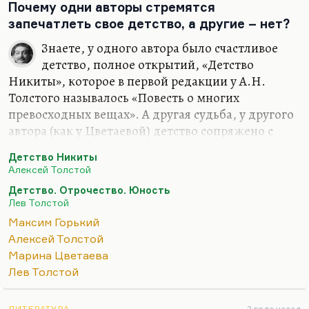
Почему одни авторы стремятся
мастерскую она не должна врываться и чьи
запечатлеть свое детство, а другие – нет?
творения она не должна профанно оценивать, и…
Знаете, у одного автора было счастливое
детство, полное открытий, «Детство
Никиты», которое в первой редакции у А.Н.
Толстого называлось «Повесть о многих
превосходных вещах». А другая судьба, у другого
автора (как у Цветаевой) детство сопряжено с
утратой матери, школьным одиночеством. И хотя
Детство Никиты
она сумела написать «Волшебный фонарь» –
Алексей Толстой
книгу трогательного детства, – но детство было
Детство. Отрочество. Юность
для нее порой унижений, порой трагедий. Она
Лев Толстой
была очень взрослым человеком с рождения. А
Максим Горький
Пастернак называет детство «ковш душевной
Алексей Толстой
глуби». У других авторов детство – как у
Марина Цветаева
Горького. Как сказал Чуковский: «
Полное ощущение,
Лев Толстой
что он жил в мире патологических садистов. И кроме
бабушки, там не на чем взгляду…
ЛИТЕРАТУРА
2 года назад