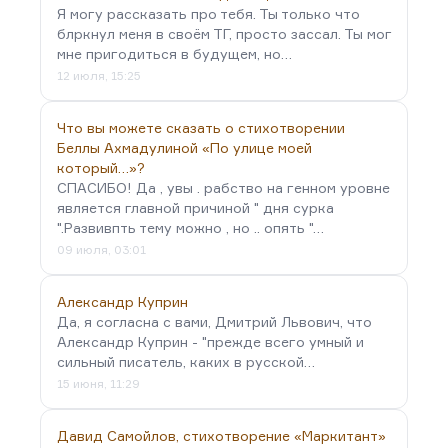
Я могу рассказать про тебя. Ты только что
блркнул меня в своём ТГ, просто зассал. Ты мог
мне пригодиться в будущем, но…
12 июля, 15:25
Что вы можете сказать о стихотворении
Беллы Ахмадулиной «По улице моей
который…»?
СПАСИБО! Да , увы . рабство на генном уровне
является главной причиной " дня сурка
".Развивпть тему можно , но .. опять "…
09 июля, 03:01
Александр Куприн
Да, я согласна с вами, Дмитрий Львович, что
Александр Куприн - "прежде всего умный и
сильный писатель, каких в русской…
15 июня, 11:29
Давид Самойлов, стихотворение «Маркитант»