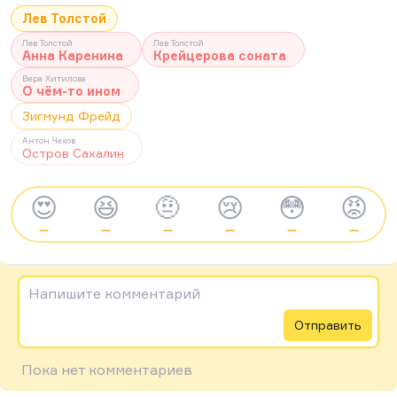
Лев Толстой
Лев Толстой
Лев Толстой
Анна Каренина
Крейцерова соната
Вера Хитилова
О чём-то ином
Зигмунд Фрейд
Антон Чехов
Остров Сахалин
😍
😆
🤨
😢
😳
😡
—
—
—
—
—
—
Напишите комментарий
Отправить
Пока нет комментариев