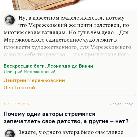
Ну, в известном смысле является, потому
что Мережковский же почти толстовец, по
многим своим взглядам. Но тут в чём дело… Для
Мережковского единственное чудо лежит в
плоскости художественного, для Мережковского
само по себе творчество — уже присутствие Бога
и чуда. Толстой к творчеству относился, как мы
Воскресшие боги. Леонардо да Винчи
знаем, гораздо более прозаически, в последние
Дмитрий Мережковский
годы как к игрушке. В остальном, конечно,
Дмитрий Мережковский
Мережковский рационален. Да, он
Лев Толстой
действительно считает, что вера — это вопрос
разума. Точка зрения, может быть, немного
схоластическая.
ЛИТЕРАТУРА
2 года назад
Почему одни авторы стремятся
Понимаете, слишком часто иррациональными
запечатлеть свое детство, а другие – нет?
вещами — экстазом, бредом, слишком часто этим
оправдывалось зверство. Ведь те люди, которые
Знаете, у одного автора было счастливое