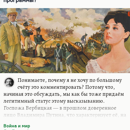
программы?
Понимаете, почему я не хочу по большому
счёту это комментировать? Потому что,
начиная это обсуждать, мы как бы тоже придаём
легитимный статус этому высказыванию.
Госпожа Вербицкая — в прошлом доверенное
лицо Владимира Путина, что характеризует её, на
мой взгляд, очень положительно,— она долгое
Война и мир
время возглавляла Санкт-Петербургский