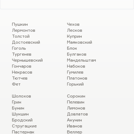
Пушкин
Чехов
Лермонтов
Лесков
Толстой
Куприн
Достоевский
Маяковский
Гоголь
Блок
Тургенев
Булгаков
Чернышевский
Мандельштам
Гончаров
Набоков
Некрасов
Гумилев
Тютчев
Платонов
Фет
Горький
Шолохов
Сорокин
Грин
Пелевин
Бунин
Лимонов
Шукшин
Довлатов
Бродский
Акунин
Стругацкие
Иванов
Пастернак
Веллер