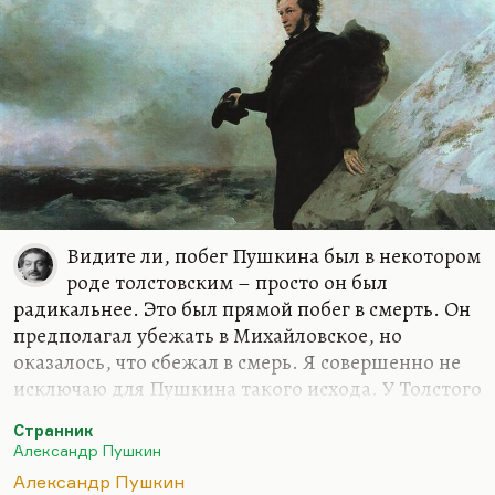
Видите ли, побег Пушкина был в некотором
роде толстовским – просто он был
радикальнее. Это был прямой побег в смерть. Он
предполагал убежать в Михайловское, но
оказалось, что сбежал в смерь. Я совершенно не
исключаю для Пушкина такого исхода. У Толстого
это было в «Отце Сергии», в «Хаджи-Мурате».
Странник
Большой художник под конец жизни становится
Александр Пушкин
заложником своей репутации. Художник и
Александр Пушкин
заложник – это рифма очень неслучайная у