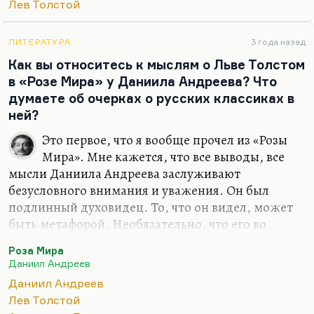
Лев Толстой
что у Чехова были серьезные поводы восхищаться
толстовской устойчивостью, потому что сам он
был к этому времени абсолютно разрушен. Он
ЛИТЕРАТУРА
3 года назад
вообще говорил:
«Пока у человека легкие хороши, у
Как вы относитесь к мыслям о Льве Толстом
него все хорошо».
в «Розе Мира» у Даниила Андреева? Что
думаете об очерках о русских классиках в
ней?
Это первое, что я вообще прочел из «Розы
Мира». Мне кажется, что все выводы, все
мысли Даниила Андреева заслуживают
безусловного внимания и уважения. Он был
подлинный духовидец. То, что он видел, может
быть метафорой. Необязательно, что его во
Владимирской тюрьме или до нее посещали все
Роза Мира
эти видения. Он, конечно, был духовидцем, то
Даниил Андреев
есть он видел суть вещей. А как к нему приходили
Даниил Андреев
эти озарения, не так важно. Он был одним из
Лев Толстой
умнейших, талантливейших людей своего