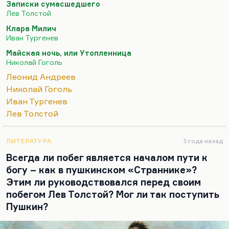
Записки сумасшедшего
улыбку на его лице, с которой, собственно,
Лев Толстой
Аратов умирает. Потом вспомним «Майскую
Клара Милич
ночь». Конечно, мир Гоголя страшный мир, и в
Иван Тургенев
конце концов Гоголь в этот страх провалился. Но
Майская ночь, или Утопленница
и в страшной мести бог всё-таки носитель
Николай Гоголь
доброты. Помните, он говорит: «Страшна казнь,
Леонид Андреев
тобой выдуманная, человече, но и тебе не будет
Николай Гоголь
покоя, пока враг твой мучается». То есть бог всё-
Иван Тургенев
таки носитель справедливости, а не зла. В…
Лев Толстой
ЛИТЕРАТУРА
3 года назад
Всегда ли побег является началом пути к
богу – как в пушкинском «Страннике»?
Этим ли руководствовался перед своим
побегом Лев Толстой? Мог ли так поступить
Пушкин?