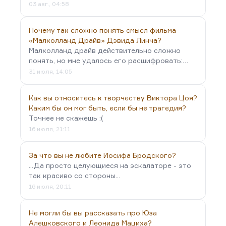
03 авг., 04:58
Почему так сложно понять смысл фильма
«Малхолланд Драйв» Дэвида Линча?
Малхолланд драйв действительно сложно
понять, но мне удалось его расшифровать:…
31 июля, 14:05
Как вы относитесь к творчеству Виктора Цоя?
Каким бы он мог быть, если бы не трагедия?
Точнее не скажешь :(
16 июля, 21:11
За что вы не любите Иосифа Бродского?
...Да просто целующиеся на эскалаторе - это
так красиво со стороны...
16 июля, 20:11
Не могли бы вы рассказать про Юза
Алешковского и Леонида Мациха?