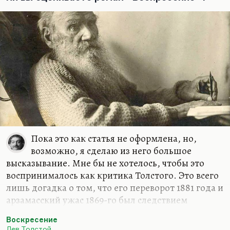
Пока это как статья не оформлена, но,
возможно, я сделаю из него большое
высказывание. Мне бы не хотелось, чтобы это
воспринималось как критика Толстого. Это всего
лишь догадка о том, что его переворот 1881 года и
арзамасский ужас 1869-го был следствием
прогрессирующей душевной болезни, которая –
Воскресение
и это бывает довольно часто – никак не
Лев Толстой