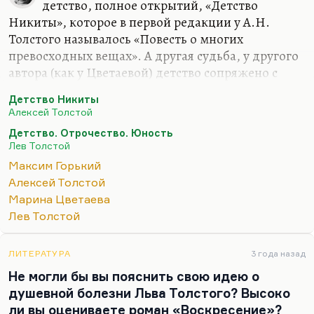
ненавидят рациональную…
детство, полное открытий, «Детство
Никиты», которое в первой редакции у А.Н.
Толстого называлось «Повесть о многих
превосходных вещах». А другая судьба, у другого
автора (как у Цветаевой) детство сопряжено с
утратой матери, школьным одиночеством. И хотя
Детство Никиты
она сумела написать «Волшебный фонарь» –
Алексей Толстой
книгу трогательного детства, – но детство было
Детство. Отрочество. Юность
для нее порой унижений, порой трагедий. Она
Лев Толстой
была очень взрослым человеком с рождения. А
Максим Горький
Пастернак называет детство «ковш душевной
Алексей Толстой
глуби». У других авторов детство – как у
Марина Цветаева
Горького. Как сказал Чуковский: «
Полное ощущение,
Лев Толстой
что он жил в мире патологических садистов. И кроме
бабушки, там не на чем взгляду…
ЛИТЕРАТУРА
3 года назад
Не могли бы вы пояснить свою идею о
душевной болезни Льва Толстого? Высоко
ли вы оцениваете роман «Воскресение»?