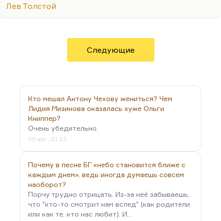
Лев Толстой
Пастернака. Толстой так точно ощущал себя
заложником, причем не только в семье, но и в
секте. «Я не толстовец», – говорил он дочери
Маше. Конечно, здесь было его несогласие с
Следующие
учением, с апологетами; с тем, что апологеты
этого учения продвигали в качестве учения. Оно
его очень…
Кто мешал Антону Чехову жениться? Чем
Лидия Мизинова оказалась хуже Ольги
Книппер?
Очень убедительно.
06 авг., 01:23
Почему в песне БГ «небо становится ближе с
каждым днем», ведь иногда думаешь совсем
наоборот?
Порчу трудно отрицать. Из-за неё забываешь,
что "кто-то смотрит нам вслед" (как родители
или как те, кто нас любит). И…