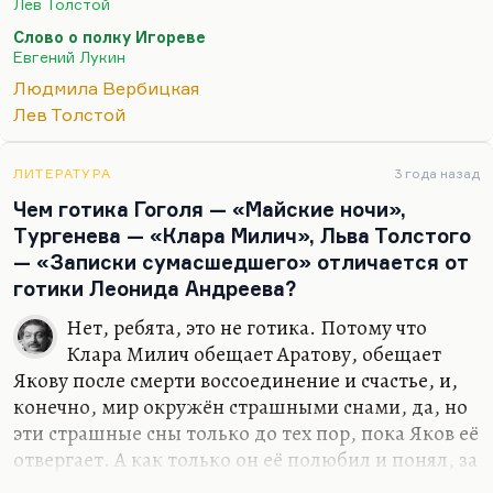
Лев Толстой
университет. Вот если бы она в то время сказала
Слово о полку Игореве
что-нибудь подобное, об этом бы стоило
Евгений Лукин
говорить. Но сейчас она человек очень далёкий от
Людмила Вербицкая
преподавания, от педагогики, от новейших
Лев Толстой
тенденций в этом вопросе. Я не понимаю, почему
мы должны обсуждать мнение непрофессионала,
который вообще утратил уже давно контакт с
ЛИТЕРАТУРА
3 года назад
реальностью современной педагогики.
Чем готика Гоголя — «Майские ночи»,
Тургенева — «Клара Милич», Льва Толстого
Ну не…
— «Записки сумасшедшего» отличается от
готики Леонида Андреева?
Нет, ребята, это не готика. Потому что
Клара Милич обещает Аратову, обещает
Якову после смерти воссоединение и счастье, и,
конечно, мир окружён страшными снами, да, но
эти страшные сны только до тех пор, пока Яков её
отвергает. А как только он её полюбил и понял, за
гробом всё будет прекрасно, и помните светлую