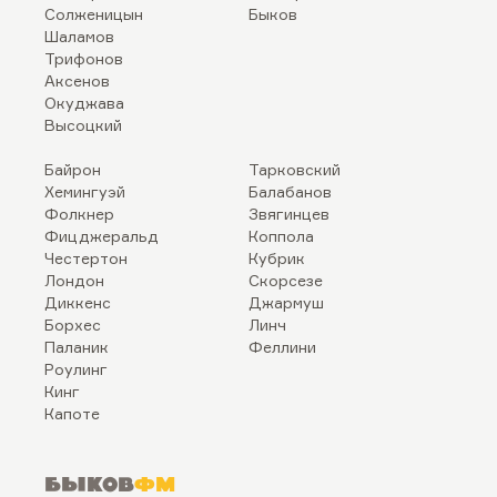
Солженицын
Быков
Шаламов
Трифонов
Аксенов
Окуджава
Высоцкий
Байрон
Тарковский
Хемингуэй
Балабанов
Фолкнер
Звягинцев
Фицджеральд
Коппола
Честертон
Кубрик
Лондон
Скорсезе
Диккенс
Джармуш
Борхес
Линч
Паланик
Феллини
Роулинг
Кинг
Капоте
Быков
ФМ