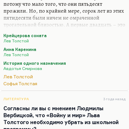
потому что мало того, что они пятьдесят
прожили. Но, по крайней мере, сорок лет из этих
пятидесяти были ничем не омраченной
трогательной близостью. А первые двадцать – это
была вообще идиллия. И если ваша жена
Крейцерова соната
переписывает ваши неудобочитаемые рукописи,
Лев Толстой
участвует во всех ваших авантюрных проектах по
Анна Каренина
поводу перестройки управления имением,
Лев Толстой
исправно рожает вам детей и берет на себя всю
История одного назначения
заботу о доме, о хозяйстве, – этот брак можно
Авдотья Смирнова
назвать идеальным. Тем более, что она лучший
Лев Толстой
его пониматель и лучшая его собеседница.
Софья Толстая
Я думаю, что лучше всего к пониманию брака
Толстого подошла Дуня Смирнова в фильме
ЛИТЕРАТУРА
3 года назад
«История…
Согласны ли вы с мнением Людмилы
Вербицкой, что «Войну и мир» Льва
Толстого необходимо убрать из школьной