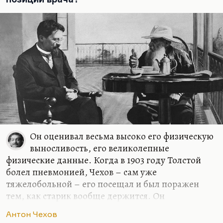
оценен, он вернулся и продолжал Запад поливать
грязью 20 лет. «Зияющие высоты» кажутся мне…
Он оценивал весьма высоко его физическую
выносливость, его великолепные
физические данные. Когда в 1903 году Толстой
болел пневмонией, Чехов – сам уже
тяжелобольной – его посещал и был поражен
тем, как старик вообще держится. Он
выкарабкался, это было для него чудом. Толстой
Антон Чехов
болел в Гаспре, Чехов его навещал. Да, я думаю,