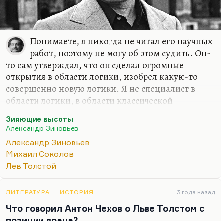
Понимаете, я никогда не читал его научных
работ, поэтому не могу об этом судить. Он-
то сам утверждал, что он сделал огромные
открытия в области логики, изобрел какую-то
совершенно новую логики. Я не специалист в
области логики, в области классической
философии. Здесь мне приходится ему верить на
Зияющие высоты
слово.
Александр Зиновьев
Но что касается его художественных
Александр Зиновьев
произведений, то как раз здесь эволюция
Михаил Соколов
довольно типична. Он разочаровался в России,
Лев Толстой
разочаровался в мире советском, но
разочаровался он и в Западе: назвал западную
ЛИТЕРАТУРА
ИСТОРИЯ
3 года назад
философию
«западнизмом»
. Не будучи достаточно
Что говорил Антон Чехов о Льве Толстом с
высоко, адекватно – как ему казалось – там
позиции врача?