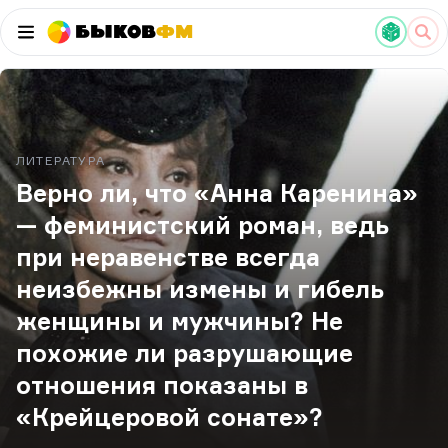
Быков
ФМ
ЛИТЕРАТУРА
Верно ли, что «Анна Каренина»
— феминистский роман, ведь
при неравенстве всегда
неизбежны измены и гибель
женщины и мужчины? Не
похожие ли разрушающие
отношения показаны в
«Крейцеровой сонате»?