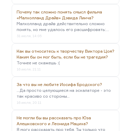
Почему так сложно понять смысл фильма
«Малхолланд Драйв» Дэвида Линча?
Малхолланд драйв действительно сложно
понять, но мне удалось его расшифровать:…
31 июля, 14:05
Как вы относитесь к творчеству Виктора Цоя?
Каким бы он мог быть, если бы не трагедия?
Точнее не скажешь :(
16 июля, 21:11
За что вы не любите Иосифа Бродского?
...Да просто целующиеся на эскалаторе - это
так красиво со стороны...
16 июля, 20:11
Не могли бы вы рассказать про Юза
Алешковского и Леонида Мациха?
Я могу рассказать про тебя. Ты только что