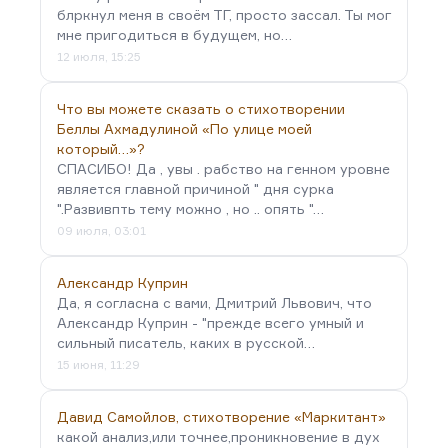
блркнул меня в своём ТГ, просто зассал. Ты мог
мне пригодиться в будущем, но…
12 июля, 15:25
Что вы можете сказать о стихотворении
Беллы Ахмадулиной «По улице моей
который…»?
СПАСИБО! Да , увы . рабство на генном уровне
является главной причиной " дня сурка
".Развивпть тему можно , но .. опять "…
09 июля, 03:01
Александр Куприн
Да, я согласна с вами, Дмитрий Львович, что
Александр Куприн - "прежде всего умный и
сильный писатель, каких в русской…
15 июня, 11:29
Давид Самойлов, стихотворение «Маркитант»
какой анализ,или точнее,проникновение в дух