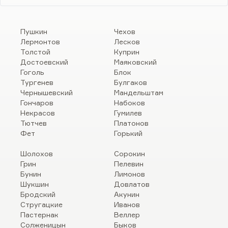
Пушкин
Чехов
Лермонтов
Лесков
Толстой
Куприн
Достоевский
Маяковский
Гоголь
Блок
Тургенев
Булгаков
Чернышевский
Мандельштам
Гончаров
Набоков
Некрасов
Гумилев
Тютчев
Платонов
Фет
Горький
Шолохов
Сорокин
Грин
Пелевин
Бунин
Лимонов
Шукшин
Довлатов
Бродский
Акунин
Стругацкие
Иванов
Пастернак
Веллер
Солженицын
Быков