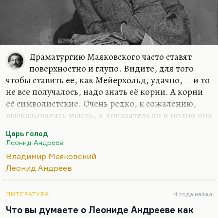
Драматургию Маяковского часто ставят
поверхностно и глупо. Видите, для того
чтобы ставить ее, как Мейерхольд, удачно,— и то
не все получалось, надо знать её корни. А корни
её символистские. Очень редко, к сожалению,
высказывалась мысль, а доказательно и полно она
вообще развита 1-2 раза, в том, что корни
Царь голод
драматургии Маяковского — это, конечно,
Леонид Андреев
Леонид Андреев. Преимущество Маяковского,
Владимир Маяковский
довольно серьезное, было в том, что он был
Леонид Андреев
человеком к культуре довольно свежим. Он
прекрасно знал живопись и очень хорошо
воспринимал всякого рода визуальную культуру.
ЛИТЕРАТУРА
4 года назад
Брака, Пикассо понимал хорошо, Леже,
Что вы думаете о Леониде Андрееве как