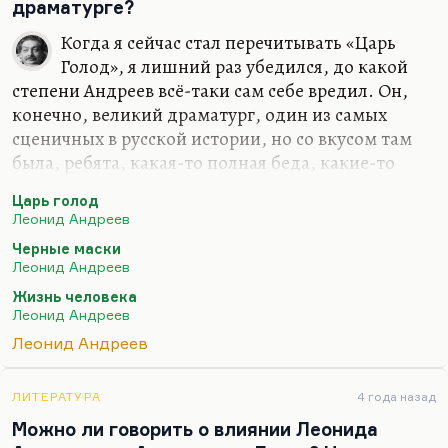
Сикейроса, конечно. Но он, мне кажется,
драматурге?
совершенно не понимал большую прозу. И
Когда я сейчас стал перечитывать «Царь
думаю, что не читал…
Голод», я лишний раз убедился, до какой
степени Андреев всё-таки сам себе вредил. Он,
конечно, великий драматург, один из самых
сценичных в русской истории, но со вкусом там
была, ребята, какая-то полная беда, какие-то
чудовищные провалы. Мы знаем, что гению вкус
Царь голод
необязателен, но, знаете, не до такой же степени.
Леонид Андреев
Лучшая пьеса Андреева — «Чёрные маски»,
Черные маски
первый русский драматический триллер, по-
Леонид Андреев
настоящему очень страшный. Там Лоренцо
Жизнь человека
Спадаро, герцог… Хотя Горький писал, что герцог
Леонид Андреев
не может носить фамилию Башмачников, но тем
Леонид Андреев
не менее. Герцог Лоренцо Спадаро принимает
гостей в своём замке и замечает вдруг, что среди
ЛИТЕРАТУРА
4 года назад
гостей довольно много незваных —…
Можно ли говорить о влиянии Леонида