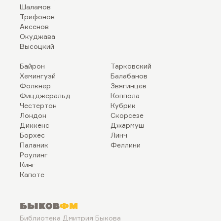
Шаламов
Трифонов
Аксенов
Окуджава
Высоцкий
Байрон
Тарковский
Хемингуэй
Балабанов
Фолкнер
Звягинцев
Фицджеральд
Коппола
Честертон
Кубрик
Лондон
Скорсезе
Диккенс
Джармуш
Борхес
Линч
Паланик
Феллини
Роулинг
Кинг
Капоте
Быков
ФМ
Библиотека Дмитрия Быкова