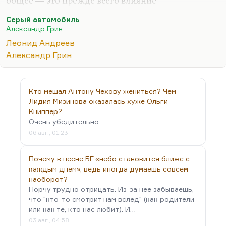
общее — это прежде всего влияние
скандинавской прозы и драматургии: влияние
Серый автомобиль
Гамсуна и в огромной степени Стриндберга
Александр Грин
(наверное, в наибольшей), отчасти Ибсена,
Леонид Андреев
наверное. Это, конечно, влияние немцев, таких
Александр Грин
как Гауптман. Что касается «Серого автомобиля»,
то ведь это такая кинематографическая вещь. Я
думаю, что здесь есть определённое влияние
Кто мешал Антону Чехову жениться? Чем
скорее кинематографа, каких-то киноштампов.
Лидия Мизинова оказалась хуже Ольги
Можно, конечно, сказать, что такие рассказы
Книппер?
Очень убедительно.
Андреева, например, как «Он», влияли на Грина.
06 авг., 01:23
Но,…
Почему в песне БГ «небо становится ближе с
каждым днем», ведь иногда думаешь совсем
наоборот?
Порчу трудно отрицать. Из-за неё забываешь,
что "кто-то смотрит нам вслед" (как родители
или как те, кто нас любит). И…
03 авг., 04:58