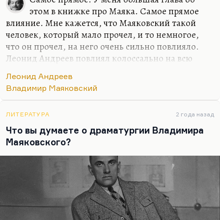
этом в книжке про Маяка. Самое прямое
влияние. Мне кажется, что Маяковский такой
человек, который мало прочел, и то немногое,
что он прочел, на него очень сильно повлияло.
Леонид Андреев повлиял колоссально на всю
драматургию мира, а особенно на драматургию
Леонид Андреев
российскую. Сам он тоже был под очень сильным
Владимир Маяковский
влиянием Стриндберга и Ибсена. Конечно,
Маяковский — прямое продолжение Леонида
Андреева, особенно «Царя Голода». Перечитайте
ЛИТЕРАТУРА
2 года назад
«Царь Голод», а потом трагедию «Владимир
Что вы думаете о драматургии Владимира
Маяковский». Вы увидите прямую связь.
Маяковского?
Правильно совершенно писал Чуковский, что в
драматургии Леонида Андреева он не рисует, он
малюет на заборе. Но театр — это же дело такое
грубое, почему я,…