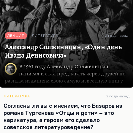
ЛЕКЦИЯ
ЛИТЕРАТУРА
2 года назад
Александр Солженицын, «Один день
Ивана Денисовича»
В 1961 году Александр Солженицын
написал и стал предлагать через друзей по
разным изданиям свою самую известную книгу
― «Один день Ивана Денисовича». Сначала она
называлась «Щ-854», но по совету Твардовского
ЛИТЕРАТУРА
2 года назад
изменили название. Я не думаю, что есть смысл
Согласны ли вы с мнением, что Базаров из
рассказывать подробно об этом тексте. Он
романа Тургенева «Отцы и дети» – это
входит в школьную программу теперь, до сих
карикатура, а героем его сделало
пор входит. Он фантастически известен.
советское литературоведение?
Расскажу, пожалуй, о другом. Спросите себя, о