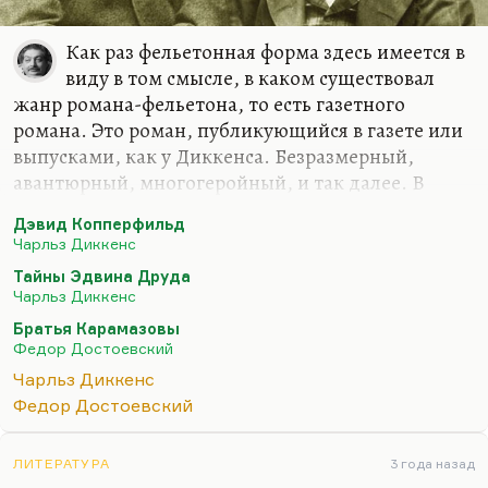
Как раз фельетонная форма здесь имеется в
виду в том смысле, в каком существовал
жанр романа-фельетона, то есть газетного
романа. Это роман, публикующийся в газете или
выпусками, как у Диккенса. Безразмерный,
авантюрный, многогеройный, и так далее. В
принципе же, главное их сходство, как ни
Дэвид Копперфильд
странно, биографическое. Оба прожили
Чарльз Диккенс
примерно 60 лет, оба умерли примерно на
Тайны Эдвина Друда
середине главного романа, не дописав. Оба были
Чарльз Диккенс
очень сентиментальными, не чужды были
Братья Карамазовы
активной политической публицистики и
Федор Достоевский
рассматривали главным образом криминальные
Чарльз Диккенс
сюжеты, потому что криминальный роман им
Федор Достоевский
представлялся самым увлекательным жанром.
При этом у Достоевского была своя тюремная
история, свой опыт, а у Диккенса,…
ЛИТЕРАТУРА
3 года назад