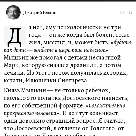
Дмитрий Быков
>1т
Д
а нет, ему психологически не три
года — он же когда был болен, тоже
жил, мыслил, и, может быть,
«будьте
как дети — войдете в царствие небесное»
.
Мышкин же помогал с детьми несчастной
Мари, которую сначала дразнили, а потом
лечили. Из этого потом получилась история,
кстати, Илюшечки Снегирева.
Князь Мышкин — не столько ребенок,
сколько это попытка Достоевского написать,
по его собственной формуле,
«положительно
прекрасного человека»
. И вот тут возникает
одни довольно страшный вопрос. Я считаю,
что Достоевский, в отличие от Толстого, от
Тургенева, от Чехова, не обладал