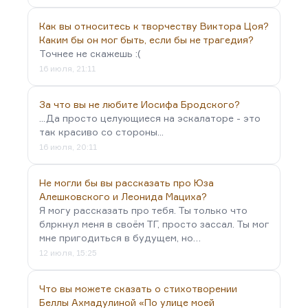
Как вы относитесь к творчеству Виктора Цоя?
Каким бы он мог быть, если бы не трагедия?
Точнее не скажешь :(
16 июля, 21:11
За что вы не любите Иосифа Бродского?
...Да просто целующиеся на эскалаторе - это
так красиво со стороны...
16 июля, 20:11
Не могли бы вы рассказать про Юза
Алешковского и Леонида Мациха?
Я могу рассказать про тебя. Ты только что
блркнул меня в своём ТГ, просто зассал. Ты мог
мне пригодиться в будущем, но…
12 июля, 15:25
Что вы можете сказать о стихотворении
Беллы Ахмадулиной «По улице моей