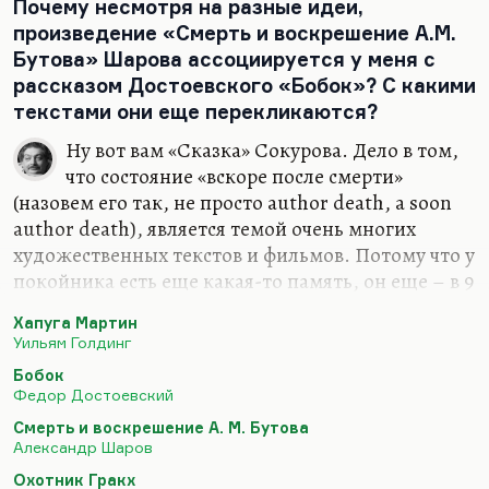
Почему несмотря на разные идеи,
произведение «Смерть и воскрешение А.М.
Бутова» Шарова ассоциируется у меня с
рассказом Достоевского «Бобок»? С какими
текстами они еще перекликаются?
Ну вот вам «Сказка» Сокурова. Дело в том,
что состояние «вскоре после смерти»
(назовем его так, не просто author death, а soon
author death), является темой очень многих
художественных текстов и фильмов. Потому что у
покойника есть еще какая-то память, он еще – в 9
и в 40 дней – имеет еще какие-то возможности
Хапуга Мартин
снестись с живыми и что-то им передать, что-то
Уильям Голдинг
от них узнать, прежде чем перейдет в другие
Бобок
сферы. Вообще мне кажется, что эти 40
Федор Достоевский
последних дней блуждания (например, как
Смерть и воскрешение А. М. Бутова
посмертные мытарства в рассказе Пелевина
Александр Шаров
«Вести из Непала») могли бы стать хорошей
Охотник Гракх