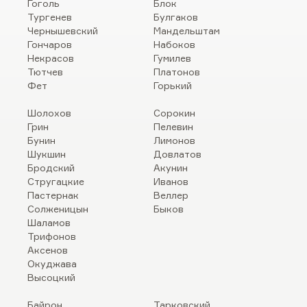
Гоголь
Блок
Тургенев
Булгаков
Чернышевский
Мандельштам
Гончаров
Набоков
Некрасов
Гумилев
Тютчев
Платонов
Фет
Горький
Шолохов
Сорокин
Грин
Пелевин
Бунин
Лимонов
Шукшин
Довлатов
Бродский
Акунин
Стругацкие
Иванов
Пастернак
Веллер
Солженицын
Быков
Шаламов
Трифонов
Аксенов
Окуджава
Высоцкий
Байрон
Тарковский