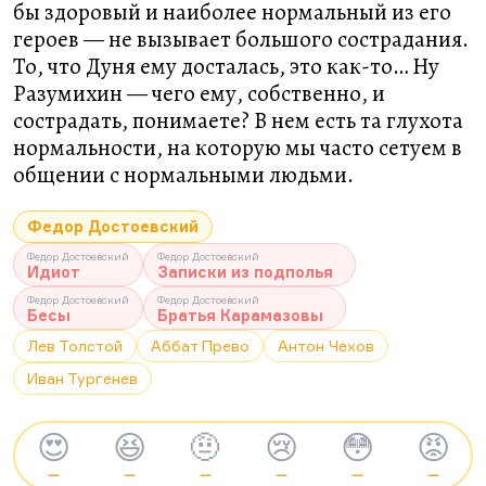
бы здоровый и наиболее нормальный из его
героев — не вызывает большого сострадания.
То, что Дуня ему досталась, это как-то… Ну
Разумихин — чего ему, собственно, и
сострадать, понимаете? В нем есть та глухота
нормальности, на которую мы часто сетуем в
общении с нормальными людьми.
Федор Достоевский
Федор Достоевский
Федор Достоевский
Идиот
Записки из подполья
Федор Достоевский
Федор Достоевский
Бесы
Братья Карамазовы
Лев Толстой
Аббат Прево
Антон Чехов
Иван Тургенев
😍
😆
🤨
😢
😳
😡
—
—
—
—
—
—