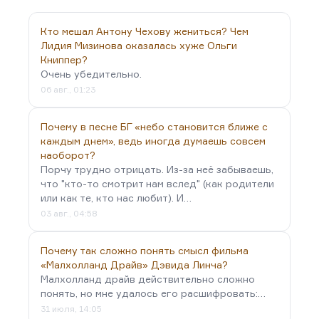
житие Алеши – оказалась недописанной. И,
повторяя…
Кто мешал Антону Чехову жениться? Чем
Лидия Мизинова оказалась хуже Ольги
Книппер?
Очень убедительно.
06 авг., 01:23
Почему в песне БГ «небо становится ближе с
каждым днем», ведь иногда думаешь совсем
наоборот?
Порчу трудно отрицать. Из-за неё забываешь,
что "кто-то смотрит нам вслед" (как родители
или как те, кто нас любит). И…
03 авг., 04:58
Почему так сложно понять смысл фильма
«Малхолланд Драйв» Дэвида Линча?
Малхолланд драйв действительно сложно
понять, но мне удалось его расшифровать:…
31 июля, 14:05