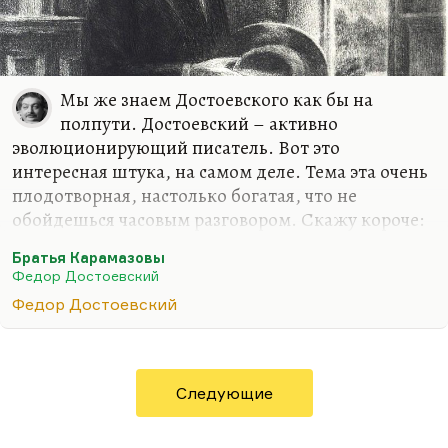
Мы же знаем Достоевского как бы на
полпути. Достоевский – активно
эволюционирующий писатель. Вот это
интересная штука, на самом деле. Тема эта очень
плодотворная, настолько богатая, что не
обойдешься часовым разговором. Скажу короче:
Достоевский ушел, как и Диккенс, на полуслове.
Братья Карамазовы
Диккенс действительно какой-то образец, какой-
Федор Достоевский
то праДостоевский, если угодно, на 10 лет
Федор Достоевский
старше. Он умер, не дописав важнейшую вещь,
самую главную – «Тайну Эдвина Друда», которая
стала величайшей тайной Диккенса.
Достоевский ушел на полуслове, не дописав
Следующие
«Братьев Карамазовых». Главная и лучшая часть
Карамазовых, главная для самого Достоевского –