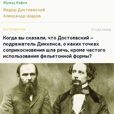
идеей для художественного текста. И в конце это
Франц Кафка
абсолютное прощание, это полное втягивание
Федор Достоевский
куда-то.
Александр Шаров
Дело в том, что «Бобок» Достоевского – это…
ЛИТЕРАТУРА
3 года назад
Когда вы сказали, что Достоевский –
подражатель Диккенса, о каких точках
соприкосновения шла речь, кроме частого
использования фельетонной формы?