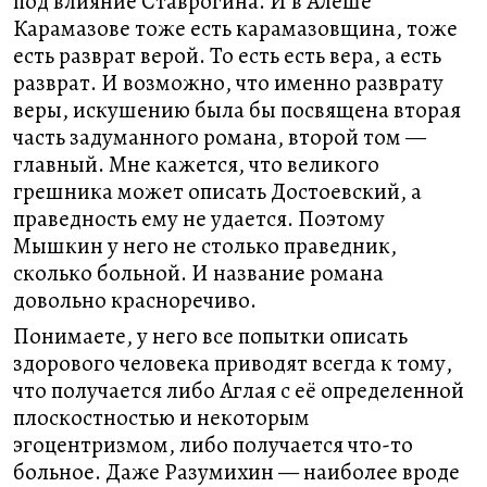
под влияние Ставрогина. И в Алеше
Карамазове тоже есть карамазовщина, тоже
есть разврат верой. То есть есть вера, а есть
разврат. И возможно, что именно разврату
веры, искушению была бы посвящена вторая
часть задуманного романа, второй том —
главный. Мне кажется, что великого
грешника может описать Достоевский, а
праведность ему не удается. Поэтому
Мышкин у него не столько праведник,
сколько больной. И название романа
довольно красноречиво.
Понимаете, у него все попытки описать
здорового человека приводят всегда к тому,
что получается либо Аглая с её определенной
плоскостностью и некоторым
эгоцентризмом, либо получается что-то
больное. Даже Разумихин — наиболее вроде