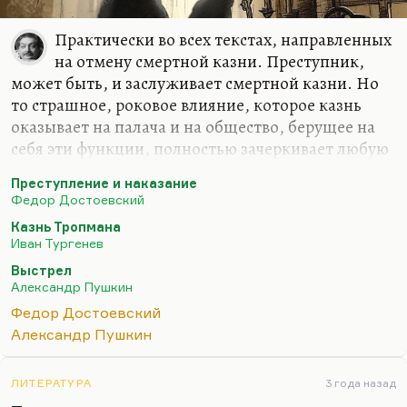
Практически во всех текстах, направленных
на отмену смертной казни. Преступник,
может быть, и заслуживает смертной казни. Но
то страшное, роковое влияние, которое казнь
оказывает на палача и на общество, берущее на
себя эти функции, полностью зачеркивает любую
благотворность мести, любую справедливость
Преступление и наказание
мести. Общество, которое берет на себя
Федор Достоевский
полномочия убийцы, по определению становится
Казнь Тропмана
убийцей. Казнь бывает заслуженной, я чисто по-
Иван Тургенев
человечески многим желаю смерти. Но я
Выстрел
понимаю, что осуществлять эту программу я не
Александр Пушкин
готов. Потому что, наверное, как показал
Федор Достоевский
Достоевский, в определенном аспекте вы
Александр Пушкин
разрушаете сами себя, когда за это беретесь.
Если брать тексты, где эта мысль…
ЛИТЕРАТУРА
3 года назад