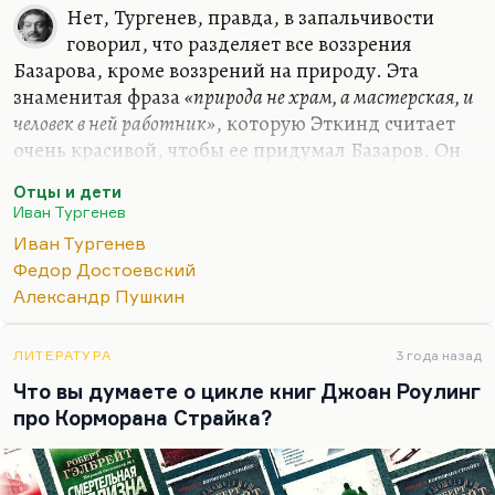
ком я сейчас говорю. Писатель, который в
Нет, Тургенев, правда, в запальчивости
молодости был открыт издателем самого
говорил, что разделяет все воззрения
популярного, самого прогрессивного журнала
Базарова, кроме воззрений на природу. Эта
той эпохи, открыт после своего литературного
знаменитая фраза
«природа не храм, а мастерская, и
дебюта и сразу приобрел огромную славу. По
человек в ней работник»
, которую Эткинд считает
образованию он не литератор, не филолог
очень красивой, чтобы ее придумал Базаров. Он
вообще ― технарь.…
думает, что это заимствование из французских
Отцы и дети
просветителей. Надо посмотреть, пошерстить.
Иван Тургенев
Тургенев уже не признается. Но, конечно,
Иван Тургенев
Базаров – не пародия и не карикатура. Базаров –
Федор Достоевский
сильный, умный, талантливый человек, который
Александр Пушкин
находится в плену еще одного русского
неразрешимого противоречия.
ЛИТЕРАТУРА
3 года назад
Во-первых, это проблема отцов и детей, в
Что вы думаете о цикле книг Джоан Роулинг
которой каждое следующее поколение
про Корморана Страйка?
оказывается в перпендикуляре к предыдущему,…