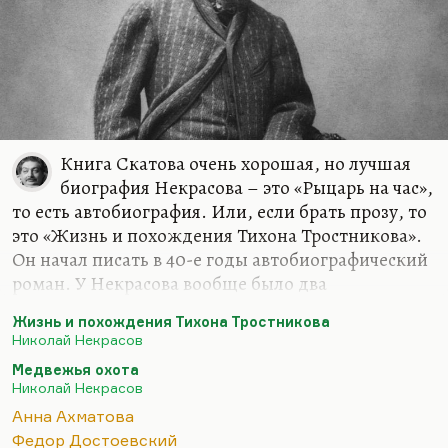
Книга Скатова очень хорошая, но лучшая
биография Некрасова – это «Рыцарь на час»,
то есть автобиография. Или, если брать прозу, то
это «Жизнь и похождения Тихона Тростникова».
Он начал писать в 40-е годы автобиографический
роман. У Некрасова вообще было два
неосуществленных великих замысла:
Жизнь и похождения Тихона Тростникова
автобиографический прозаический роман «Жизнь
Николай Некрасов
и похождения Тихона Тростникова» и
Медвежья охота
неоконченная великолепная по эскизам драма в
Николай Некрасов
стихах «Медвежья охота», где он выносит
Анна Ахматова
приговор поколению и где медвежья охота
Федор Достоевский