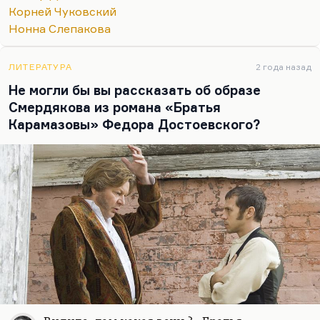
вырастает до такого масштабного символа.
Корней Чуковский
Только у Тендрякова в рассказе «Охота» она была
Нонна Слепакова
так же интерпретирована. Такая охота на своих,
потрава.
ЛИТЕРАТУРА
2 года назад
Про Некрасова мог написать только Некрасов.…
Не могли бы вы рассказать об образе
Смердякова из романа «Братья
Карамазовы» Федора Достоевского?