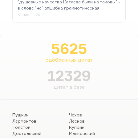
"душевные качества Катаева были на таковы" -
в слове "на" апшибка граммотическая
31 мая, 11:20
5625
одобренных цитат
12329
цитат в базе
Пушкин
Чехов
Лермонтов
Лесков
Толстой
Куприн
Достоевский
Маяковский