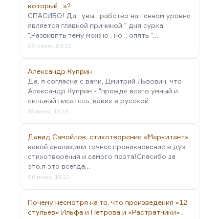
который…»?
СПАСИБО! Да , увы . рабство на генном уровне
является главной причиной " дня сурка
".Развивпть тему можно , но .. опять "…
09 июля, 03:01
Александр Куприн
Да, я согласна с вами, Дмитрий Львович, что
Александр Куприн - "прежде всего умный и
сильный писатель, каких в русской…
15 июня, 11:29
Давид Самойлов, стихотворение «Маркитант»
какой анализ,или точнее,проникновение в дух
стихотворения и самого поэта!Спасибо за
это,я это всегда…
06 июня, 19:21
Почему несмотря на то, что произведения «12
стульев» Ильфа и Петрова и «Растратчики»…