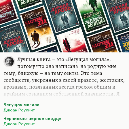
Лучшая книга – это «Бегущая могила»,
потому что она написана на родную мне
тему, близкую – на тему секты. Это тема
сообществ, уверенных в своей правоте, жестоких,
кровавых, повязанных всегда грехом общим и
крайним сознанием собственной значимости. Я
думаю, что Роулинг почувствовала, как
Бегущая могила
Достоевский в сне о трихинах, главную опасность
Джоан Роулинг
сегодняшнего момента – неспособность
Чернильно-черное сердце
услышать другого. Я бы, конечно, назвал
Джоан Роулинг
«Бегущую могилу» книгой года. Что касается