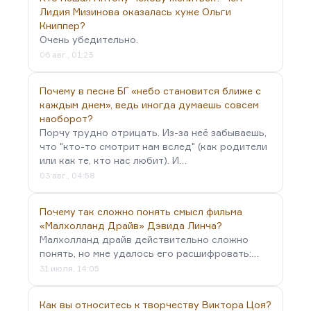
ночной темноте». Флобер ведь этого никогда не
Лидия Мизинова оказалась хуже Ольги
печатал. Вы…
Книппер?
Очень убедительно.
06 авг., 01:23
Почему в песне БГ «небо становится ближе с
каждым днем», ведь иногда думаешь совсем
наоборот?
Порчу трудно отрицать. Из-за неё забываешь,
что "кто-то смотрит нам вслед" (как родители
или как те, кто нас любит). И…
03 авг., 04:58
Почему так сложно понять смысл фильма
«Малхолланд Драйв» Дэвида Линча?
Малхолланд драйв действительно сложно
понять, но мне удалось его расшифровать:…
31 июля, 14:05
Как вы относитесь к творчеству Виктора Цоя?