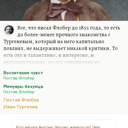
Все, что писал Флобер до 1855 года, то есть
до более-менее прочного знакомства с
Тургеневым, который на него капитально
повлиял, не выдерживает никакой критики. То
есть это и талантливо, и интересно, и
интеллектуально, но это совершенно не
оформлено. Культа формы не было. Вот этот
Воспитание чувст
культ формы появился у Флобера, когда он начал
Гюстав Флобер
читать Тургенева, говорить с Тургеневым. Вот
Мемуары безумца
этот эстетизм, барственный эстетизм Тургенева
Гюстав Флобер
сильно на него повлиял. До этого все было не
Гюстав Флобер
литературой – это были такие записки.
Иван Тургенев
При этом «Мемуары безумца» и вторая повесть
обнаруживают, как писал Белинский, «яркие и
точные искры большого таланта, сверкающие в
Кто мешал Антону Чехову жениться? Чем