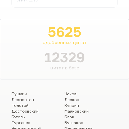
31 мая, 11:20
5625
одобренных цитат
12329
цитат в базе
Пушкин
Чехов
Лермонтов
Лесков
Толстой
Куприн
Достоевский
Маяковский
Гоголь
Блок
Тургенев
Булгаков
Чернышевский
Мандельштам