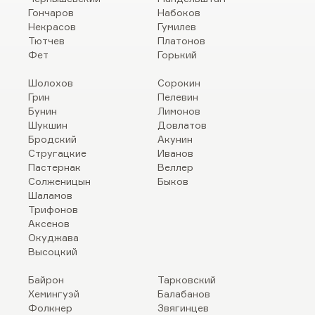
Гончаров
Набоков
Некрасов
Гумилев
Тютчев
Платонов
Фет
Горький
Шолохов
Сорокин
Грин
Пелевин
Бунин
Лимонов
Шукшин
Довлатов
Бродский
Акунин
Стругацкие
Иванов
Пастернак
Веллер
Солженицын
Быков
Шаламов
Трифонов
Аксенов
Окуджава
Высоцкий
Байрон
Тарковский
Хемингуэй
Балабанов
Фолкнер
Звягинцев