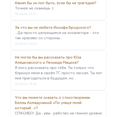
Каким бы он мог быть, если бы не трагедия?
Точнее не скажешь :(
16 июля, 21:11
За что вы не любите Иосифа Бродского?
...Да просто целующиеся на эскалаторе - это
так красиво со стороны...
16 июля, 20:11
Не могли бы вы рассказать про Юза
Алешковского и Леонида Мациха?
Я могу рассказать про тебя. Ты только что
блркнул меня в своём ТГ, просто зассал. Ты мог
мне пригодиться в будущем, но…
12 июля, 15:25
Что вы можете сказать о стихотворении
Беллы Ахмадулиной «По улице моей
который…»?
СПАСИБО! Да , увы . рабство на генном уровне