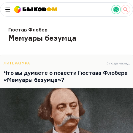
Быков
ФМ
Гюстав Флобер
Мемуары безумца
ЛИТЕРАТУРА
3 года назад
Что вы думаете о повести Гюстава Флобера
«Мемуары безумца»?