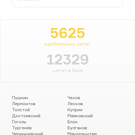
5625
одобренных цитат
12329
цитат в базе
Пушкин
Чехов
Лермонтов
Лесков
Толстой
Куприн
Достоевский
Маяковский
Гоголь
Блок
Тургенев
Булгаков
Чернышевский
Мандельштам