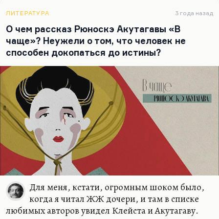
есть ощущение, что «L’Education Sentimentale» –
великий роман. «Мадам Бовари» не нуждается в…
ЛИТЕРАТУРА
3 года назад
О чем рассказ Рюноскэ Акутагавы «В
чаще»? Неужели о том, что человек не
способен докопаться до истины?
Для меня, кстати, огромным шоком было,
когда я читал ЖЖ дочери, и там в списке
любимых авторов увидел Клейста и Акутагаву.