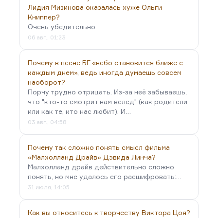
Лидия Мизинова оказалась хуже Ольги
прозу.
Книппер?
Французский роман сформировался под
Очень убедительно.
непосредственным тургеневским влиянием.
06 авг., 01:23
Тургенев, которого называют «самым западным
из русских классиков», на самом деле был самым
Почему в песне БГ «небо становится ближе с
русским. Он сформировал новый тип русского
каждым днем», ведь иногда думаешь совсем
романа, который был подхвачен в Европе. А
наоборот?
почему он его сформировал? Дело в том, что
Порчу трудно отрицать. Из-за неё забываешь,
Тургенев вообще в начале своей деятельности
что "кто-то смотрит нам вслед" (как родители
или как те, кто нас любит). И…
был поэтом и драматургом. И
03 авг., 04:58
драматургические, и поэтические принципы,
лаконизм,…
Почему так сложно понять смысл фильма
«Малхолланд Драйв» Дэвида Линча?
Малхолланд драйв действительно сложно
понять, но мне удалось его расшифровать:…
31 июля, 14:05
Как вы относитесь к творчеству Виктора Цоя?