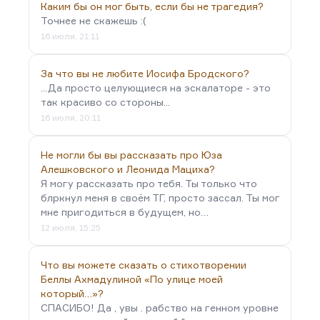
Каким бы он мог быть, если бы не трагедия?
Точнее не скажешь :(
16 июля, 21:11
За что вы не любите Иосифа Бродского?
...Да просто целующиеся на эскалаторе - это
так красиво со стороны...
16 июля, 20:11
Не могли бы вы рассказать про Юза
Алешковского и Леонида Мациха?
Я могу рассказать про тебя. Ты только что
блркнул меня в своём ТГ, просто зассал. Ты мог
мне пригодиться в будущем, но…
12 июля, 15:25
Что вы можете сказать о стихотворении
Беллы Ахмадулиной «По улице моей
который…»?
СПАСИБО! Да , увы . рабство на генном уровне