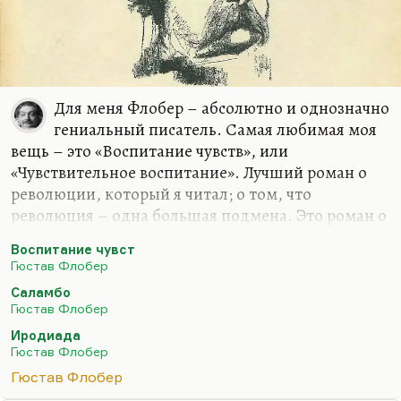
Для меня Флобер – абсолютно и однозначно
гениальный писатель. Самая любимая моя
вещь – это «Воспитание чувств», или
«Чувствительное воспитание». Лучший роман о
революции, который я читал; о том, что
революция – одна большая подмена. Это роман о
подменах: у него там гениально сведены своды:
Воспитание чувст
именно в момент революции герой не попадает к
Гюстав Флобер
идеальной возлюбленной и проводит ночь с
Саламбо
проституткой. Вот революция – это то же самое,
Гюстав Флобер
это ночь с проституткой. Хотя ничего не
Иродиада
поделаешь, как писал я в одном недавнем
Гюстав Флобер
англоязычном стихотворении: «Follow Russia’s
Гюстав Флобер
Revolution, it’s the only solution». В общем, у меня