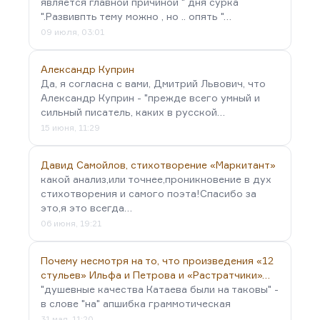
является главной причиной " дня сурка
".Развивпть тему можно , но .. опять "…
09 июля, 03:01
Александр Куприн
Да, я согласна с вами, Дмитрий Львович, что
Александр Куприн - "прежде всего умный и
сильный писатель, каких в русской…
15 июня, 11:29
Давид Самойлов, стихотворение «Маркитант»
какой анализ,или точнее,проникновение в дух
стихотворения и самого поэта!Спасибо за
это,я это всегда…
06 июня, 19:21
Почему несмотря на то, что произведения «12
стульев» Ильфа и Петрова и «Растратчики»…
"душевные качества Катаева были на таковы" -
в слове "на" апшибка граммотическая
31 мая, 11:20