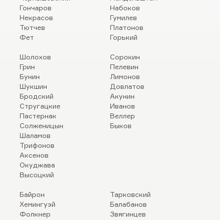
Гончаров
Набоков
Некрасов
Гумилев
Тютчев
Платонов
Фет
Горький
Шолохов
Сорокин
Грин
Пелевин
Бунин
Лимонов
Шукшин
Довлатов
Бродский
Акунин
Стругацкие
Иванов
Пастернак
Веллер
Солженицын
Быков
Шаламов
Трифонов
Аксенов
Окуджава
Высоцкий
Байрон
Тарковский
Хемингуэй
Балабанов
Фолкнер
Звягинцев