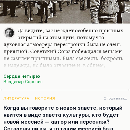
Да видите, вас не ждет особенно приятных
открытий на этом пути, потому что
духовная атмосфера перестройки была не очень
приятной. Советский Союз побеждался вещами
не самыми приятными. Была свежесть, бодрость
и надежда, но было отчаяние и, в общем,
глубокое неверие в перспективу.
Сердца четырех
Главный жанр русской революции — утопия, в
Владимир Сорокин
том числе космическая. Антиутопии исчислялись
так, что хватило бы пальцев одной руки. Это
ЛИТЕРАТУРА
ИСТОРИЯ
2 года назад
«Мы» Замятина, может быть; платоновские
Когда вы говорите о новом завете, который
«Впрок» и «Чевенгур», да и все, собственно. А
явится в виде завета культуры, кто будет
утопии росли как грибы: научные утопии,
новой мессией — автор или персонаж?
технократические (как у Беляева), социальные,—
Согласны ли вы, что таким мессией был