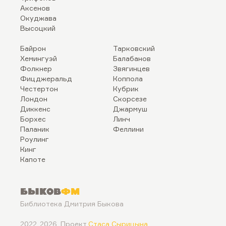
Аксенов
Окуджава
Высоцкий
Байрон
Тарковский
Хемингуэй
Балабанов
Фолкнер
Звягинцев
Фицджеральд
Коппола
Честертон
Кубрик
Лондон
Скорсезе
Диккенс
Джармуш
Борхес
Линч
Паланик
Феллини
Роулинг
Кинг
Капоте
Быков
ФМ
Библиотека Дмитрия Быкова
2022..2026. Проект
Стаса Сырицына