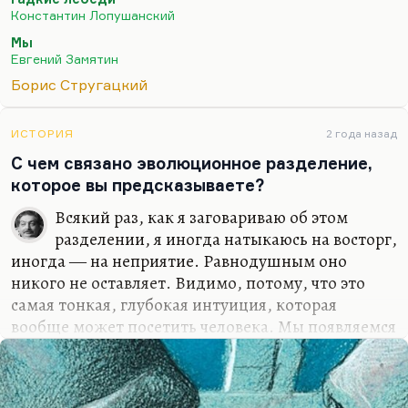
глубоко, то миру мало не покажется. В последнее
Константин Лопушанский
время я думаю, что эта антиутопия…
Мы
Евгений Замятин
Борис Стругацкий
ИСТОРИЯ
2 года назад
С чем связано эволюционное разделение,
которое вы предсказываете?
Всякий раз, как я заговариваю об этом
разделении, я иногда натыкаюсь на восторг,
иногда ― на неприятие. Равнодушным оно
никого не оставляет. Видимо, потому, что это
самая тонкая, глубокая интуиция, которая
вообще может посетить человека. Мы появляемся
из белых шаров, а белые шары появляются из нас.
Понимаете, в чем ужас? Любая структура, любое
существо на известном эволюционном этапе ―