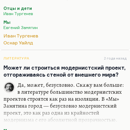
только это не завет культуры, конечно, а это завет
Отцы и дети
в узком смысле такого сугубо научного,
Иван Тургенев
рационального миропонимания. Замятин в «Мы»
Мы
пытается развить вот это же мировоззрение —
Евгений Замятин
торжество логики, примат логики над эмоциями.
Иван Тургенев
Для меня, в общем, Базаров — фигура довольно
Оскар Уайлд
привлекательная. Он не то чтобы пророк нового
времени, но, понимаете, в России столько
рационального, что некоторый культ рацеи ей бы
ЛИТЕРАТУРА
2 года назад
не помешал. Как сказано у Юза…
Может ли строиться модернистский проект,
отгораживаясь стеной от внешнего мира?
Да, может, безусловно. Скажу вам больше:
в литературе большинство модернистских
проектов строятся как раз на изоляции. В «Мы»
Замятина город — безусловно модернистский
проект, это как раз одна из крайностей
модернизма с его абсолютной прозрачностью.
Но, увы, он отгорожен от дикого мира стеной и