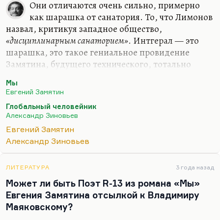
Они отличаются очень сильно, примерно
как шарашка от санатория. То, что Лимонов
назвал, критикуя западное общество,
«дисциплинарным санаторием»
. Интгерал — это
шарашка, это такое гениальное провидение
Замятина, будущего технического, тотально
прозрачного мира, где люди заняты делом, где не
Мы
осталось места эмоциям. Кстати, идея
Евгений Замятин
Стругацких — это тот же Интеграл с
Глобальный человейник
человеческим лицом. Поскольку у меня роман так
Александр Зиновьев
или иначе связан с темой шарашки, я все время
Евгений Замятин
сейчас размышляю над темой шарашки как такой
Александр Зиновьев
оптимальной, что ли, стратегии организации
интеллектуального пространства при
тоталитаризме. А другого-то варианта нет. И в
ЛИТЕРАТУРА
3 года назад
связи с «Дау», конечно. И я думаю, насколько это
Может ли быть Поэт R-13 из романа «Мы»
способно…
Евгения Замятина отсылкой к Владимиру
Маяковскому?