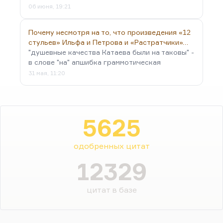
06 июня, 19:21
Почему несмотря на то, что произведения «12
стульев» Ильфа и Петрова и «Растратчики»…
"душевные качества Катаева были на таковы" -
в слове "на" апшибка граммотическая
31 мая, 11:20
5625
одобренных цитат
12329
цитат в базе