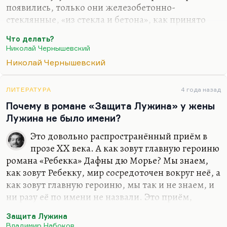
появились, только они железобетонно-
стеклянные, «из стекла и бетона», как принято
было писать. И в синхронизации работы и
Что делать?
удовольствий тоже достигнуты определённые
Николай Чернышевский
результаты: массовое общество построено. Так
Николай Чернышевский
что Чернышевский очень многое предугадал
точно. Ну и вопрос, что, конечно, буквальные
уродливые крайности, слава богу, не
ЛИТЕРАТУРА
4 года назад
осуществились. Осуществилась его программа
Почему в романе «Защита Лужина» у жены
скорее на Западе. Как и страшный прогноз
Лужина не было имени?
Замятина из романа «Мы», скорее осуществился в
Это довольно распространённый приём в
образе тотально прозрачного общества на Западе,
прозе XX века. А как зовут главную героиню
нежели в…
романа «Ребекка» Дафны дю Морье? Мы знаем,
как зовут Ребекку, мир сосредоточен вокруг неё, а
как зовут главную героиню, мы так и не знаем, и
ни разу её по имени не назвали. Это приём,
подчёркивающий иногда или безликость
Защита Лужина
персонажа, или наоборот — его растворенность в
Владимир Набоков