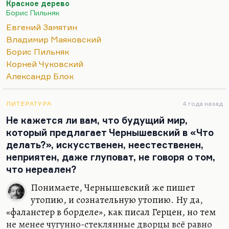
Красное дерево
вегетарианское сравнительно время, и ничего им
Борис Пильняк
не было. Пильняк был репрессирован восемь лет
Евгений Замятин
спустя. А Замятина даже, может быть, за
Владимир Маяковский
большевистское прошлое отпустили за границу,
Борис Пильняк
как-то обошлось. Он все равно умер в тридцать
Корней Чуковский
седьмом, но от грудной жабы.
Александр Блок
А вот как относился Замятин к Маяку, к
Маяковскому — это довольно сложная…
ЛИТЕРАТУРА
4 года назад
Не кажется ли вам, что будущий мир,
который предлагает Чернышевский в «Что
делать?», искусственен, неестественен,
неприятен, даже глуповат, не говоря о том,
что нереален?
Понимаете, Чернышевский же пишет
утопию, и сознательную утопию. Ну да,
«фаланстер в борделе», как писал Герцен, но тем
не менее чугунно-стеклянные дворцы всё равно