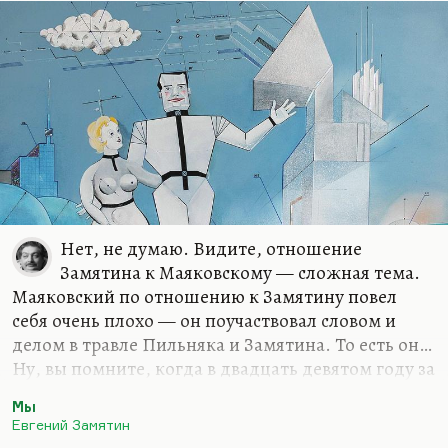
Нет, не думаю. Видите, отношение
Замятина к Маяковскому — сложная тема.
Маяковский по отношению к Замятину повел
себя очень плохо — он поучаствовал словом и
делом в травле Пильняка и Замятина. То есть он…
Ну, вы помните, когда в двадцать девятом году за
публикацию «Мы» и «Красного дерева» за
Мы
границей на них обрушились все писательские
Евгений Замятин
организации. Но тогда это было ещё