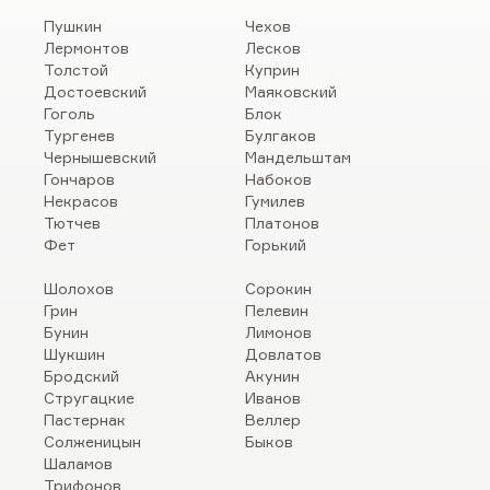
Пушкин
Чехов
Лермонтов
Лесков
Толстой
Куприн
Достоевский
Маяковский
Гоголь
Блок
Тургенев
Булгаков
Чернышевский
Мандельштам
Гончаров
Набоков
Некрасов
Гумилев
Тютчев
Платонов
Фет
Горький
Шолохов
Сорокин
Грин
Пелевин
Бунин
Лимонов
Шукшин
Довлатов
Бродский
Акунин
Стругацкие
Иванов
Пастернак
Веллер
Солженицын
Быков
Шаламов
Трифонов