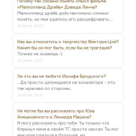
Почему так сложно понять смысл фильма
«Малхолланд Драйв» Дэвида Линча?
Малхолланд драйв действительно сложно
понять, но мне удалось его расшифровать:…
31 июля, 14:05
Как вы относитесь к творчеству Виктора Цоя?
Каким бы он мог быть, если бы не трагедия?
Точнее не скажешь :(
16 июля, 21:11
За что вы не любите Иосифа Бродского?
...Да просто целующиеся на эскалаторе - это
так красиво со стороны...
16 июля, 20:11
Не могли бы вы рассказать про Юза
Алешковского и Леонида Мациха?
Я могу рассказать про тебя. Ты только что
блркнул меня в своём ТГ, просто зассал. Ты мог
мне пригодиться в будущем, но…