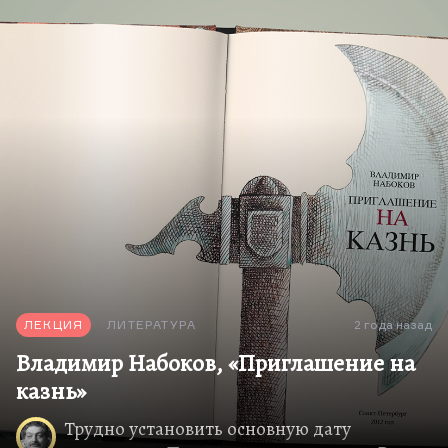
это показательная история, потому что
большинство утопий и антиутопий начала XX
века при всей точности угаданного вектора, при
всем страхе перед тоталитаризмом, который
объединяет всех, попали в молоко. Замятинский
роман, который очень многое угадал точно, стал
культовым на Западе, достаточно популярным в
России, но все-таки промахнулся мимо главной
мишени.
Пара слов о Евгении Ивановиче Замятине,
который, так уж случилось, является какой-то
странной копией, странным двойником
Булгакова. Они и родились почти…
ЛЕКЦИЯ
ЛИТЕРАТУРА
2 года назад
Владимир Набоков, «Приглашение на
казнь»
Трудно установить основную дату