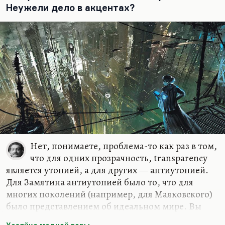
Неужели дело в акцентах?
правила; там, где есть большая шахматная доска.
Обратите внимание: политический роман,
конспирологический роман тоже ушел. Потому
что была большая шахматная доска, по
терминологии Бжезинского,…
Нет, понимаете, проблема-то как раз в том,
что для одних прозрачность, transparency
является утопией, а для других — антиутопией.
Для Замятина антиутопией было то, что для
многих поколений (например, для Маяковского)
было представлением об идеальном мире. Вы
сравните вот эти прозрачные стены в «Клопе» и