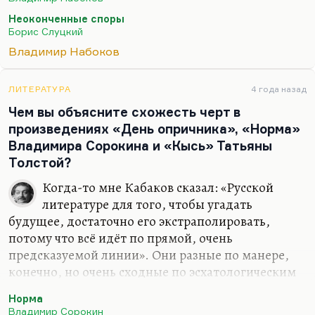
толпе. Скажем, у некоторых героев нет имён, а
Неоконченные споры
есть только номера. Это касается и ремарковской
Борис Слуцкий
«Искры жизни», это касается и замятинского
Владимир Набоков
«Мы».
Обратите внимание, что у самого Лужина тоже
ЛИТЕРАТУРА
4 года назад
нет имени, а оно появляется в последнем
Чем вы объясните схожесть черт в
предложении романа: «Закричали: «Александр
произведениях «День опричника», «Норма»
Иванович, Александр Иванович!» Но никакого
Владимира Сорокина и «Кысь» Татьяны
Александра Ивановича не было».…
Толстой?
Когда-то мне Кабаков сказал: «Русской
литературе для того, чтобы угадать
будущее, достаточно его экстраполировать,
потому что всё идёт по прямой, очень
предсказуемой линии». Они разные по манере,
конечно, но очень сходные по эсхатологическим
предчувствиям. Я люблю повторять фразу
Норма
Новикова: «В девяностые годы над каждым
Владимир Сорокин