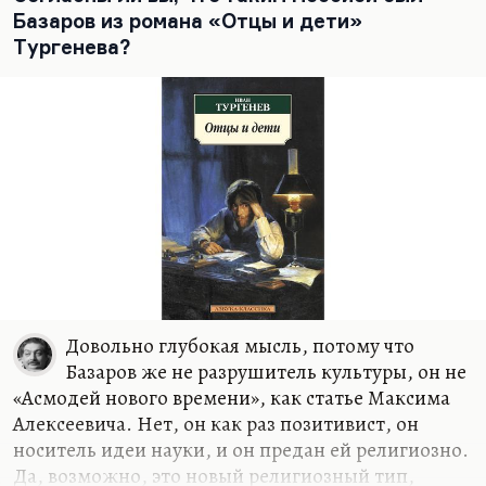
полно. Кстати говоря, большинство этих утопий
Базаров из романа «Отцы и дети»
было очень наивно, утопия вообще трудный
Тургенева?
жанр. Но…
Довольно глубокая мысль, потому что
Базаров же не разрушитель культуры, он не
«Асмодей нового времени», как статье Максима
Алексеевича. Нет, он как раз позитивист, он
носитель идеи науки, и он предан ей религиозно.
Да, возможно, это новый религиозный тип,