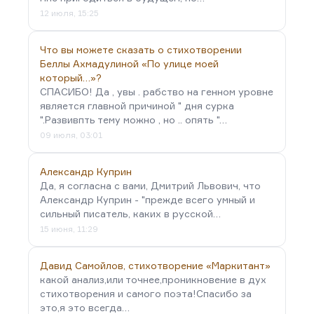
12 июля, 15:25
Что вы можете сказать о стихотворении
Беллы Ахмадулиной «По улице моей
который…»?
СПАСИБО! Да , увы . рабство на генном уровне
является главной причиной " дня сурка
".Развивпть тему можно , но .. опять "…
09 июля, 03:01
Александр Куприн
Да, я согласна с вами, Дмитрий Львович, что
Александр Куприн - "прежде всего умный и
сильный писатель, каких в русской…
15 июня, 11:29
Давид Самойлов, стихотворение «Маркитант»
какой анализ,или точнее,проникновение в дух
стихотворения и самого поэта!Спасибо за
это,я это всегда…