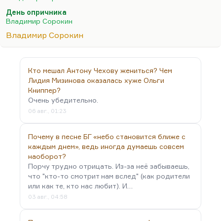
издательством следовало вешать табличку «С
День опричника
антиутопиями вход запрещён»»,— воспретить это
Владимир Сорокин
дело, немножко этого стало многовато.
Владимир Сорокин
Ну а проза двадцатых годов — тоже, господи
помилуй, сколько одинаковых вещей. И вы
сравните, кстати говоря, Маяковского и
Кто мешал Антону Чехову жениться? Чем
Замятина. Маяковский, конечно, не читал
Лидия Мизинова оказалась хуже Ольги
Замятина, тем более что «Мы» тогда по-русски не
Книппер?
Очень убедительно.
был издан (ну, может быть,…
06 авг., 01:23
Почему в песне БГ «небо становится ближе с
каждым днем», ведь иногда думаешь совсем
наоборот?
Порчу трудно отрицать. Из-за неё забываешь,
что "кто-то смотрит нам вслед" (как родители
или как те, кто нас любит). И…
03 авг., 04:58