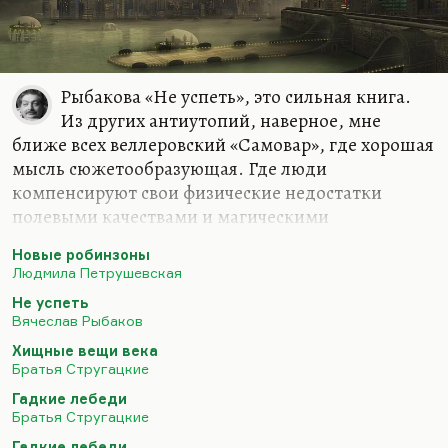
Рыбакова «Не успеть», это сильная книга.
Из других антиутопий, наверное, мне
ближе всех веллеровский «Самовар», где хорошая
мысль сюжетообразующая. Где люди
компенсируют свои физические недостатки
полевыми качествами и магическими
способностями. А у так называемых «самоваров»
Новые робинзоны
(людей, которые потеряли все конечности, просо
Людмила Петрушевская
обрубок и кантик) возникает чудовищная
Не успеть
способность управлять миром. И в результате
Вячеслав Рыбаков
калеки, управляя миром с вечным
Хищные вещи века
ресентиментом, с гиперкомпенсацией, доводят
Братья Стругацкие
мир до катастрофы. Потому что если
Гадкие лебеди
гиперкомпенсации и гипеспособности дать
Братья Стругацкие
человеку мстительному и травмированному
Гадкие лебеди