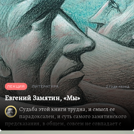
это может касаться компьютеров, людей,
растений ― переживает какое-то дуальное
разделение. Я не знаю, почему так происходит,
Бог так устроил, но в известный период жизни
все делится на Apple и Microsoft. Объяснить это я
не могу.
Мне не очень понятно, по какому критерию
произошло это разделение. Это не…
ЛЕКЦИЯ
ЛИТЕРАТУРА
2 года назад
Евгений Замятин, «Мы»
Судьба этой книги трудна, и смысл ее
парадоксален, и суть самого замятинского
предсказания, в общем, совсем не совпадает с
тем будущим, которое разразилось в России. Но