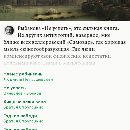
Рыбакова «Не успеть», это сильная книга.
Из других антиутопий, наверное, мне
ближе всех веллеровский «Самовар», где хорошая
мысль сюжетообразующая. Где люди
компенсируют свои физические недостатки
полевыми качествами и магическими
способностями. А у так называемых «самоваров»
Новые робинзоны
(людей, которые потеряли все конечности, просо
Людмила Петрушевская
обрубок и кантик) возникает чудовищная
Не успеть
способность управлять миром. И в результате
Вячеслав Рыбаков
калеки, управляя миром с вечным
Хищные вещи века
ресентиментом, с гиперкомпенсацией, доводят
Братья Стругацкие
мир до катастрофы. Потому что если
Гадкие лебеди
гиперкомпенсации и гипеспособности дать
Братья Стругацкие
человеку мстительному и травмированному
Гадкие лебеди