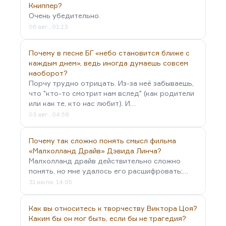
по «Гадким лебедям», где вместо вырезания дыры
Книппер?
Очень убедительно.
в облаках, дети, учащиеся у Мокрецова,
06 авг., 01:23
заключенные в психбольницу, рисуют квадрат на
окошке. Это ровно то, что мы видим сегодня в
Почему в песне БГ «небо становится ближе с
деле…
каждым днем», ведь иногда думаешь совсем
наоборот?
Порчу трудно отрицать. Из-за неё забываешь,
что "кто-то смотрит нам вслед" (как родители
или как те, кто нас любит). И…
03 авг., 04:58
Почему так сложно понять смысл фильма
«Малхолланд Драйв» Дэвида Линча?
Малхолланд драйв действительно сложно
понять, но мне удалось его расшифровать:…
31 июля, 14:05
Как вы относитесь к творчеству Виктора Цоя?
Каким бы он мог быть, если бы не трагедия?