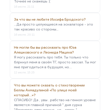
Точнее не скажешь :(
16 июля, 21:11
За что вы не любите Иосифа Бродского?
...Да просто целующиеся на эскалаторе - это
так красиво со стороны...
16 июля, 20:11
Не могли бы вы рассказать про Юза
Алешковского и Леонида Мациха?
Я могу рассказать про тебя. Ты только что
блркнул меня в своём ТГ, просто зассал. Ты мог
мне пригодиться в будущем, но…
12 июля, 15:25
Что вы можете сказать о стихотворении
Беллы Ахмадулиной «По улице моей
который…»?
СПАСИБО! Да , увы . рабство на генном уровне
является главной причиной " дня сурка
".Развивпть тему можно , но .. опять "…