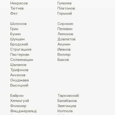
Некрасов
Гумилев
Тютчев
Платонов
Фет
Горький
Шолохов
Сорокин
Грин
Пелевин
Бунин
Лимонов
Шукшин
Довлатов
Бродский
Акунин
Стругацкие
Иванов
Пастернак
Веллер
Солженицын
Быков
Шаламов
Трифонов
Аксенов
Окуджава
Высоцкий
Байрон
Тарковский
Хемингуэй
Балабанов
Фолкнер
Звягинцев
Фицджеральд
Коппола