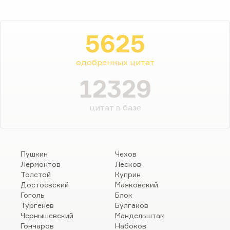
5625
одобренных цитат
12329
цитат в базе
Пушкин
Чехов
Лермонтов
Лесков
Толстой
Куприн
Достоевский
Маяковский
Гоголь
Блок
Тургенев
Булгаков
Чернышевский
Мандельштам
Гончаров
Набоков