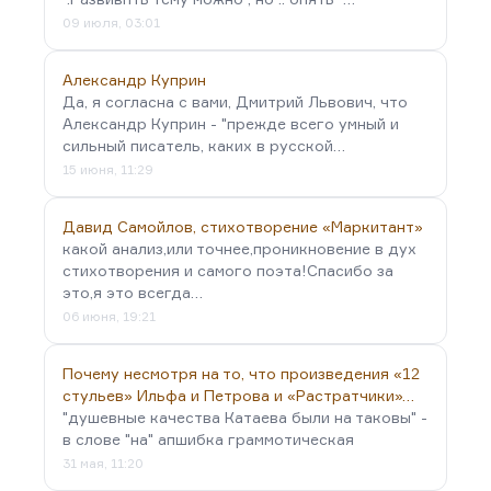
09 июля, 03:01
Александр Куприн
Да, я согласна с вами, Дмитрий Львович, что
Александр Куприн - "прежде всего умный и
сильный писатель, каких в русской…
15 июня, 11:29
Давид Самойлов, стихотворение «Маркитант»
какой анализ,или точнее,проникновение в дух
стихотворения и самого поэта!Спасибо за
это,я это всегда…
06 июня, 19:21
Почему несмотря на то, что произведения «12
стульев» Ильфа и Петрова и «Растратчики»…
"душевные качества Катаева были на таковы" -
в слове "на" апшибка граммотическая
31 мая, 11:20