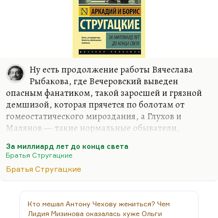
странной копией, странным двойником
Булгакова. Они и родились почти…
Ну есть продолжение работы Вячеслава
Рыбакова, где Вечеровский выведен
опасным фанатиком, такой заросшей и грязной
демшизой, которая прячется по болотам от
гомеостатического мироздания, а Глухов и
Малянов — такие нормальные обыватели,
которые, хотя и простираются перед ним на
За миллиард лет до конца света
глухие окольные тропы, но Рыбаков мыслит
Братья Стругацкие
парадоксально и верно. Другое дело, что мне
Братья Стругацкие
кажется, его заносит иногда, но мысль его
совершенно точна.
Мы в Питере виделись с Лопушанским и лишний
Кто мешал Антону Чехову жениться? Чем
раз подумали, как точен был сценарий Рыбакова
Лидия Мизинова оказалась хуже Ольги