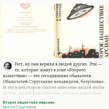
Нет, ну они верили в людей других. Эти —
те, которые живут в зоне «Второго
нашествия» — это сегодняшние обыватели.
Обывателей Стругацкие ненавидели, безусловно.
И это в некотором смысле описание людей эпохи
застоя, людей большинства. «Второе нашествие
марсиан», маленькая памфлетная вещь,— это
Второе нашествие марсиан
реакция именно на сравнительно благополучные
Братья Стругацкие