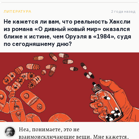
не там. Замятин написал свою антиутопию там,
где советская интеллигенция 60-х…
ЛИТЕРАТУРА
2 года назад
Не кажется ли вам, что реальность Хаксли
из романа «О дивный новый мир» оказался
ближе к истине, чем Оруэля в «1984», судя
по сегодняшнему дню?
Неа, понимаете, это не
взаимоисключающие вещи. Мне кажется,