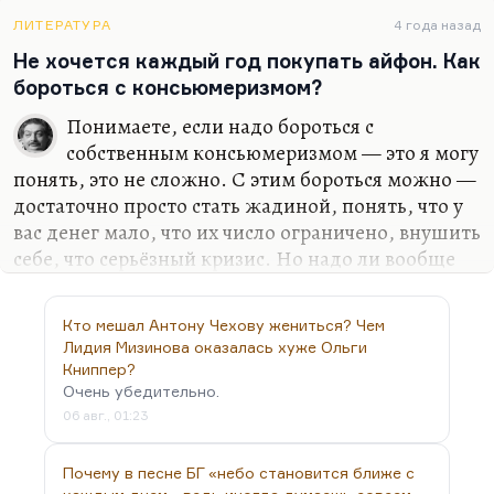
произошло. Не зря братья Стругацкие называли
эту утопию единственной полусбывшейся или
ЛИТЕРАТУРА
4 года назад
хотя бы в чём-то сбывшейся. А что касается самой
Не хочется каждый год покупать айфон. Как
идеи гедонизма, то, не знаю, читали ли братья
бороться с консьюмеризмом?
Стругацкие тогда Олдос Хаксли, но в «О дивном
Понимаете, если надо бороться с
новом мире» эти ощущалки тоже сделаны лет за
собственным консьюмеризмом — это я могу
тридцать до…
понять, это не сложно. С этим бороться можно —
достаточно просто стать жадиной, понять, что у
вас денег мало, что их число ограничено, внушить
себе, что серьёзный кризис. Но надо ли вообще
бороться с консьюмеризмом, я не знаю.
Понимаете, Стругацкие же сами пересмотрели
Кто мешал Антону Чехову жениться? Чем
своё отношение к «Хищным вещам века».
Лидия Мизинова оказалась хуже Ольги
Помните, по-моему, словами Банева они это
Книппер?
сказали: «Не так уж много было у человечества
Очень убедительно.
эпох, чтобы выпивать и закусывать quantum
06 авг., 01:23
satis».
Почему в песне БГ «небо становится ближе с
Консьюмеризм — это важный этап на пути