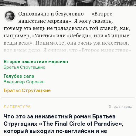
Однозначно и безусловно — «Второе
нашествие марсиан». Я могу сказать,
почему эта вещь не пользовалась той славой, как,
например, «Улитка» или «Лебеди», или «Хищные
вещи века». Понимаете, она очень уж нелестная,
вот в чем дело. Я считаю, что «Второе нашествие»
— это вообще переломная вещь Стругацких, что
Второе нашествие марсиан
уже поздние Стругацкие начинаются с нее. Для
Братья Стругацкие
меня это очень принципиальная книга. Но она
Голубое сало
такая брезгливая по отношению к современному
Владимир Сорокин
человеку! Вот эти все люди, которые начинают
Братья Стругацкие
сдавать желудочный сок в обмен на синий хлеб,—
это гениальная метафора абсолютно. Я думаю,
что сорокинское «Голубое сало» в огромной
ЛИТЕРАТУРА
3 года назад
степени, конечно, вдохновлено этой идеей — и
Что это за неизвестный роман Братьев
не только по колориту, а по тому, что вот там…
Стругацких «The Final Circle of Paradise»,
который выходил по-английски и не