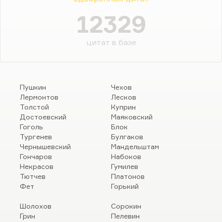
12329
цитат в базе
Пушкин
Чехов
Лермонтов
Лесков
Толстой
Куприн
Достоевский
Маяковский
Гоголь
Блок
Тургенев
Булгаков
Чернышевский
Мандельштам
Гончаров
Набоков
Некрасов
Гумилев
Тютчев
Платонов
Фет
Горький
Шолохов
Сорокин
Грин
Пелевин