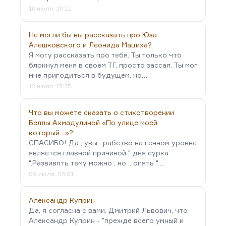
16 июля, 20:11
Не могли бы вы рассказать про Юза
Алешковского и Леонида Мациха?
Я могу рассказать про тебя. Ты только что
блркнул меня в своём ТГ, просто зассал. Ты мог
мне пригодиться в будущем, но…
12 июля, 15:25
Что вы можете сказать о стихотворении
Беллы Ахмадулиной «По улице моей
который…»?
СПАСИБО! Да , увы . рабство на генном уровне
является главной причиной " дня сурка
".Развивпть тему можно , но .. опять "…
09 июля, 03:01
Александр Куприн
Да, я согласна с вами, Дмитрий Львович, что
Александр Куприн - "прежде всего умный и