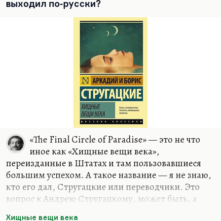
выходил по-русски?
«The Final Circle of Paradise» — это не что
иное как «Хищные вещи века»,
переизданные в Штатах и там пользовавшиеся
большим успехом. А такое название — я не знаю,
кто его дал, Стругацкие или переводчики. Это
вопрос к Андрею Стругацкому, может быть, а
может быть, к кому-то из специалистов по
Хищные вещи века