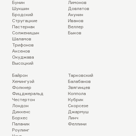
Бунин
Лимонов
Шукшин
Довлатов
Бродский
Акунин
Стругацкие
Иванов
Пастернак
Веллер
Солженицын
Быков
Шаламов
Трифонов
Аксенов
Окуджава
Высоцкий
Байрон
Тарковский
Хемингуэй
Балабанов
Фолкнер
Звягинцев
Фицджеральд
Коппола
Честертон
Кубрик
Лондон
Скорсезе
Диккенс
Джармуш
Борхес
Линч
Паланик
Феллини
Роулинг
Кинг