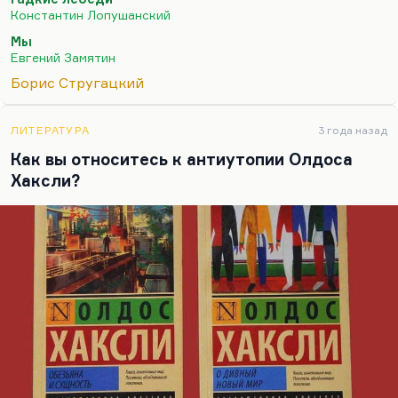
глубоко, то миру мало не покажется. В последнее
Константин Лопушанский
время я думаю, что эта антиутопия…
Мы
Евгений Замятин
Борис Стругацкий
ЛИТЕРАТУРА
3 года назад
Как вы относитесь к антиутопии Олдоса
Хаксли?