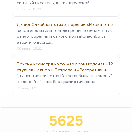
сильный писатель, каких в русской…
15 июня, 11:29
Давид Самойлов, стихотворение «Маркитант»
какой анализ,или точнее,проникновение в дух
стихотворения и самого поэта!Спасибо за
это,я это всегда…
06 июня, 19:21
Почему несмотря на то, что произведения «12
стульев» Ильфа и Петрова и «Растратчики»…
"душевные качества Катаева были на таковы" -
в слове "на" апшибка граммотическая
31 мая, 11:20
5625
одобренных цитат