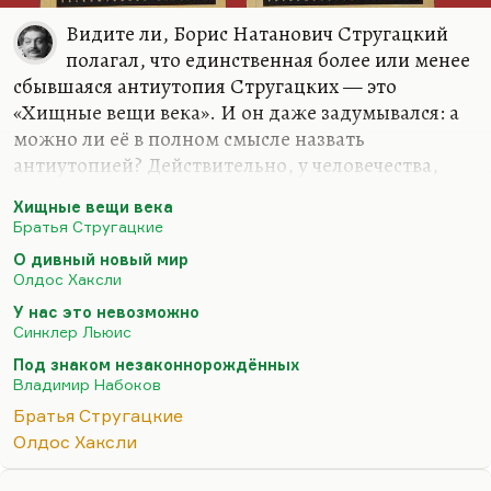
Видите ли, Борис Натанович Стругацкий
полагал, что единственная более или менее
сбывшаяся антиутопия Стругацких — это
«Хищные вещи века». И он даже задумывался: а
можно ли её в полном смысле назвать
антиутопией? Действительно, у человечества,
помните, как говаривал Банев, было не так уж
Хищные вещи века
много возможностей выпивать и закусывать
Братья Стругацкие
quantum satis. Это не худшее занятие для
О дивный новый мир
человека и не худшее для него состояние, ну, если
Олдос Хаксли
мерить от нуля, от минуса, от блокады, условно
У нас это невозможно
говоря. Но мне представляется, что и «Хищные
Синклер Льюис
вещи», и «О дивный новый мир» Хаксли — они
Под знаком незаконнорождённых
создали антиутопию потребления, а это не
Владимир Набоков
главная опасность и не главное наслаждение для
Братья Стругацкие
человека XX века.
Олдос Хаксли
Понимаете, вот что странно? Ведь…