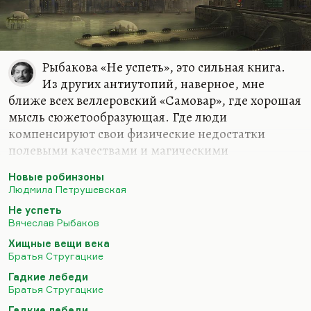
Рыбакова «Не успеть», это сильная книга.
Из других антиутопий, наверное, мне
ближе всех веллеровский «Самовар», где хорошая
мысль сюжетообразующая. Где люди
компенсируют свои физические недостатки
полевыми качествами и магическими
способностями. А у так называемых «самоваров»
Новые робинзоны
(людей, которые потеряли все конечности, просо
Людмила Петрушевская
обрубок и кантик) возникает чудовищная
Не успеть
способность управлять миром. И в результате
Вячеслав Рыбаков
калеки, управляя миром с вечным
Хищные вещи века
ресентиментом, с гиперкомпенсацией, доводят
Братья Стругацкие
мир до катастрофы. Потому что если
Гадкие лебеди
гиперкомпенсации и гипеспособности дать
Братья Стругацкие
человеку мстительному и травмированному
Гадкие лебеди