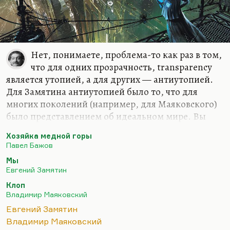
Нет, понимаете, проблема-то как раз в том,
что для одних прозрачность, transparency
является утопией, а для других — антиутопией.
Для Замятина антиутопией было то, что для
многих поколений (например, для Маяковского)
было представлением об идеальном мире. Вы
сравните вот эти прозрачные стены в «Клопе» и
Хозяйка медной горы
прозрачные стены в «Мы».
Павел Бажов
Конечно, Маяковский не читал «Мы», ведь по-
Мы
русски книга не была издана тогда, а знал он ее в
Евгений Замятин
пересказе Якобсона. И конечно, он полемичен по
Клоп
отношению к Замятину. Ужас в том — вот это мне
Владимир Маяковский
мои американские студенты дали прочувствовать
Евгений Замятин
очень наглядно,— что Замятин увидел опасность
Владимир Маяковский