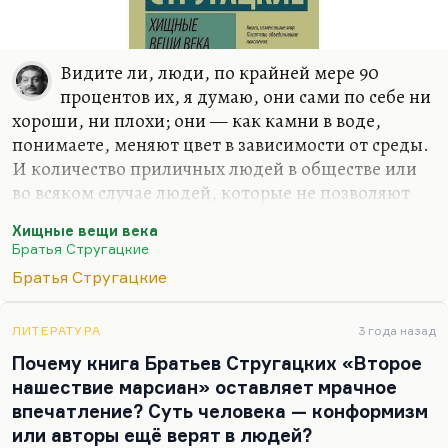
Видите ли, люди, по крайней мере 90
процентов их, я думаю, они сами по себе ни
хороши, ни плохи; они — как камни в воде,
понимаете, меняют цвет в зависимости от среды.
И количество приличных людей в обществе или
во всяком случае людей, которые не позволяют
себе прямого свинства или делают гадости без
Хищные вещи века
удовольствия, назовем это так, их количество
Братья Стругацкие
меняется. Оно очень зависимо. И особенно в
Братья Стругацкие
России оно очень зависимо от среды, потому что
внутренние убеждения недостаточно крепки,
недостаточно прочны. И одни и те же люди в
ЛИТЕРАТУРА
3 года назад
семидесятые годы ведут себя совершенно по-
Почему книга Братьев Стругацких «Второе
обывательски, в восьмидесятые становятся
нашествие марсиан» оставляет мрачное
политическими активистами и демократами, в
впечатление? Суть человека — конформизм
девяностые резко мигрируют в сторону…
или авторы ещё верят в людей?