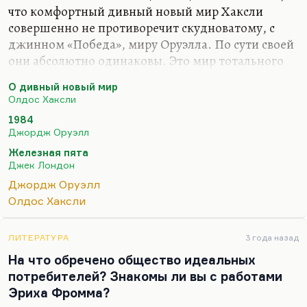
что комфортный дивный новый мир Хаксли
совершенно не противоречит скудноватому, с
джинном «Победа», миру Оруэлла. По сути своей
они абсолютно одинаковы. Это мир тотального
насилия, в котором нет места человеческим
О дивный новый мир
чувствам. А обставлено ли это с комфортом или с
Олдос Хаксли
дискомофортом — ближе всех к истине оказались
1984
Стругацкие в «Хищных вещах века». А ещё
Джордж Оруэлл
ближе, на мой взгляд,— Джек Лондон в
Железная пята
«Железной пяте», потому что он написал, что мир
Джек Лондон
победившей олигархии будет комфортен для
Джордж Оруэлл
пролетариата, потому что пролетариат не будет
Олдос Хаксли
бороться, потому что сама идея свободы будет
ему чужда. И я писал, грешным делом, что пята-
то оказалась не железная, а…
ЛИТЕРАТУРА
3 года назад
На что обречено общество идеальных
потребителей? Знакомы ли вы с работами
Эриха Фромма?