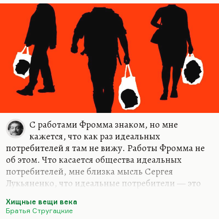
С работами Фромма знаком, но мне
кажется, что как раз идеальных
потребителей я там не вижу. Работы Фромма не
об этом. Что касается общества идеальных
потребителей, мне близка мысль Сергея
Лукьяненко, что идеальные потребители — это
вампиры, а отсюда — мода на вампирскую сагу.
Хищные вещи века
Вампир не стареет, вампир всегда гламурен,
Братья Стругацкие
ничего не производит, а только потребляет, в том