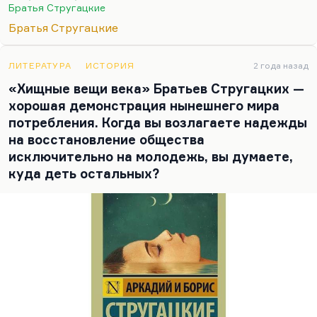
творчеству их. Ну, просто потому, что «Хищные
Братья Стругацкие
вещи века» — цитата из Вознесенского — не была
Братья Стругацкие
в Штатах никому понятна. И вот они её так
назвали.
ЛИТЕРАТУРА
ИСТОРИЯ
2 года назад
«Хищные вещи века» Братьев Стругацких —
хорошая демонстрация нынешнего мира
потребления. Когда вы возлагаете надежды
на восстановление общества
исключительно на молодежь, вы думаете,
куда деть остальных?