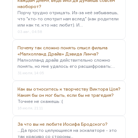
каждым днем», ведь иногда думаешь совсем
развития человека. В какой-то момент человек
наоборот?
отказывается от фанатизма и погружается в
Порчу трудно отрицать. Из-за неё забываешь,
консьюмеризм. Потом ему надоедает, но опыт…
что "кто-то смотрит нам вслед" (как родители
или как те, кто нас любит). И…
03 авг., 04:58
Почему так сложно понять смысл фильма
«Малхолланд Драйв» Дэвида Линча?
Малхолланд драйв действительно сложно
понять, но мне удалось его расшифровать:…
31 июля, 14:05
Как вы относитесь к творчеству Виктора Цоя?
Каким бы он мог быть, если бы не трагедия?
Точнее не скажешь :(
16 июля, 21:11
За что вы не любите Иосифа Бродского?
...Да просто целующиеся на эскалаторе - это
так красиво со стороны...