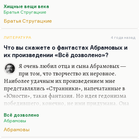
и сравнительно сытые времена. Это развитие
Хищные вещи века
основных идей повести «Хищные вещи века» —
Братья Стругацкие
«выпивать и закусывать quantum satis»
. Я думаю, что
Братья Стругацкие
Стругацкие поздние, может быть,
снисходительнее отнеслись бы к своим героям из
«Второго нашествия», потому что, как говорит
ЛИТЕРАТУРА
4 года назад
тот же Виктор Банев: «
В истории человечества не
Что вы скажете о фантастах Абрамовых и
так много было периодов, когда…
их произведении «Всё дозволено»?
Я очень любил отца и сына Абрамовых —
при том, что творчество их неровное.
Наиболее удачным их произведением мне
представлялись «Странники», напечатанные в
«Юности», такая фантазия. Но идея гедонизма
победившего, конечно, не ими придумана. Она
придумана братьями Стругацкими в «Хищных
Всё дозволено
вещах века». И ещё точнее предсказано там, что
Абрамовы
это приводит к психическому истощению, этот
Абрамовы
поиск наслаждений. Со многими это уже