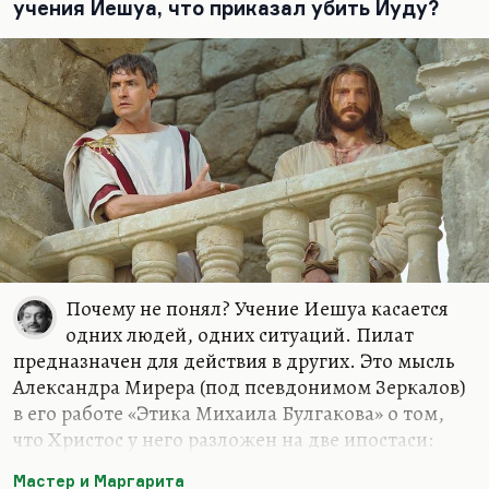
учения Иешуа, что приказал убить Иуду?
проследить генезис некоторых мифов и их
дальнейшее развитие. То, что делает Арабов
применительно к…
Почему не понял? Учение Иешуа касается
одних людей, одних ситуаций. Пилат
предназначен для действия в других. Это мысль
Александра Мирера (под псевдонимом Зеркалов)
в его работе «Этика Михаила Булгакова» о том,
что Христос у него разложен на две ипостаси:
добро — это Иешуа, сила — это Пилат. И, в
Мастер и Маргарита