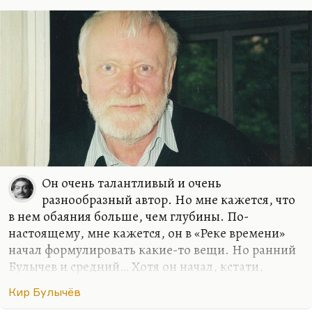
остановить, а может, он, наоборот, хочет, чтобы
она быстрее погубила этот мир. Ну, там девочка,
которая…
Он очень талантливый и очень
разнообразный автор. Но мне кажется, что
в нем обаяния больше, чем глубины. По-
настоящему, мне кажется, он в «Реке времени»
начал формулировать какие-то вещи. Но ранний
Булычев и средний… Хотя он начал, кстати,
довольно поздно. Он же всё-таки историк,
Кир Булычёв
Можейко-то Игорь, и археолог, насколько я