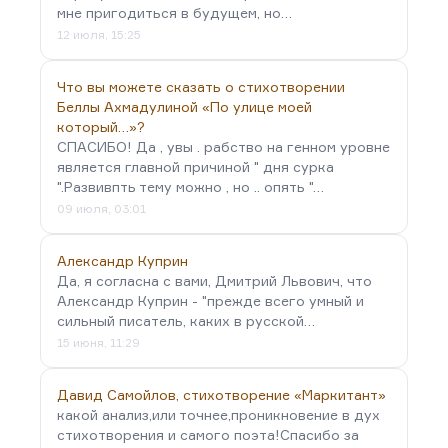
мне пригодиться в будущем, но…
12 июля, 15:25
Что вы можете сказать о стихотворении
Беллы Ахмадулиной «По улице моей
который…»?
СПАСИБО! Да , увы . рабство на генном уровне
является главной причиной " дня сурка
".Развивпть тему можно , но .. опять "…
09 июля, 03:01
Александр Куприн
Да, я согласна с вами, Дмитрий Львович, что
Александр Куприн - "прежде всего умный и
сильный писатель, каких в русской…
15 июня, 11:29
Давид Самойлов, стихотворение «Маркитант»
какой анализ,или точнее,проникновение в дух
стихотворения и самого поэта!Спасибо за