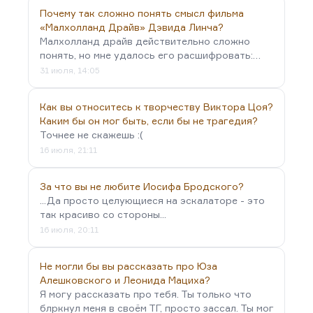
Почему так сложно понять смысл фильма
«Малхолланд Драйв» Дэвида Линча?
Малхолланд драйв действительно сложно
понять, но мне удалось его расшифровать:…
31 июля, 14:05
Как вы относитесь к творчеству Виктора Цоя?
Каким бы он мог быть, если бы не трагедия?
Точнее не скажешь :(
16 июля, 21:11
За что вы не любите Иосифа Бродского?
...Да просто целующиеся на эскалаторе - это
так красиво со стороны...
16 июля, 20:11
Не могли бы вы рассказать про Юза
Алешковского и Леонида Мациха?
Я могу рассказать про тебя. Ты только что
блркнул меня в своём ТГ, просто зассал. Ты мог