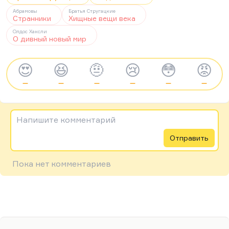
Абрамовы
Братья Стругацкие
Странники
Хищные вещи века
Олдос Хаксли
О дивный новый мир
😍
😆
🤨
😢
😳
😡
—
—
—
—
—
—
Напишите комментарий
Отправить
Пока нет комментариев