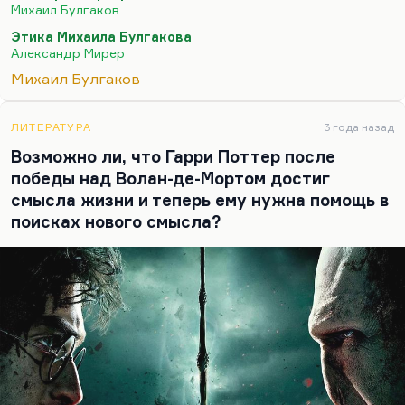
общем, без действия, без убийства Иуды неполна
Михаил Булгаков
миссия Левия Матвей. Левий Матвей тоже хочет
Этика Михаила Булгакова
его убить, при том, что он глубоко понимает
Александр Мирер
учение Иешуа.
Михаил Булгаков
Просто по Булгакову, последовательному
монархисту и вообще человеку действия,
ЛИТЕРАТУРА
3 года назад
довольно рискованному, отважному и, в общем,
Возможно ли, что Гарри Поттер после
решительному в некоторых ситуациях, по его
победы над Волан-де-Мортом достиг
философской системе Пилат в мире совершенно
смысла жизни и теперь ему нужна помощь в
необходим. Он получает моральную…
поисках нового смысла?