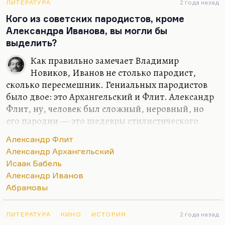
ЛИТЕРАТУРА
2 года назад
Кого из советских пародистов, кроме
Александра Иванова, вы могли бы
выделить?
Как правильно замечает Владимир
Новиков, Иванов не столько пародист,
сколько пересмешник. Гениальных пародистов
было двое: это Архангельский и Флит. Александр
Флит, ну, человек был сложный, неровный, но
его пародии — это шедевры стилистического
именно проникновения, имитации. И, конечно,
Александр Флит
Александр Архангельский (полный тезка нашего
Александр Архангельский
современного критика и прозаика), он дал
Исаак Бабель
блистательные образцы. Он начинал со стихов,
Александр Иванов
которые Блок назвал очень плохими,
Абрамовы
вульгарными. И действительно. Но он сумел эту
глупость как-то преодолеть и превратиться в
высококлассного пародиста. Гениальным
ЛИТЕРАТУРА
КИНО
ИСТОРИЯ
2 года назад