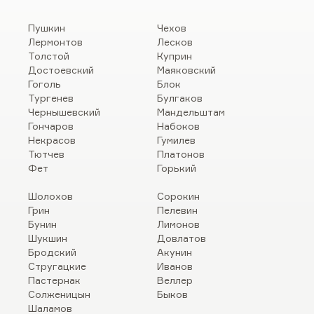
Пушкин
Чехов
Лермонтов
Лесков
Толстой
Куприн
Достоевский
Маяковский
Гоголь
Блок
Тургенев
Булгаков
Чернышевский
Мандельштам
Гончаров
Набоков
Некрасов
Гумилев
Тютчев
Платонов
Фет
Горький
Шолохов
Сорокин
Грин
Пелевин
Бунин
Лимонов
Шукшин
Довлатов
Бродский
Акунин
Стругацкие
Иванов
Пастернак
Веллер
Солженицын
Быков
Шаламов