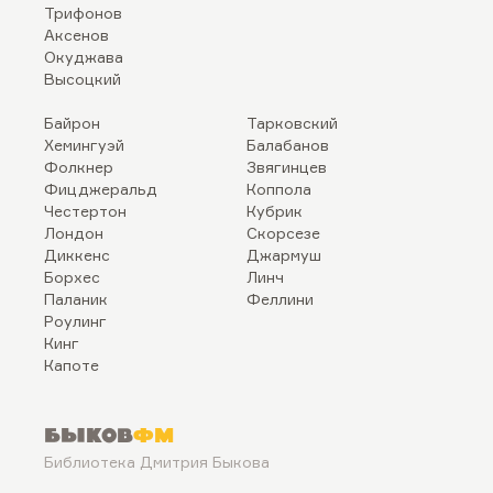
Трифонов
Аксенов
Окуджава
Высоцкий
Байрон
Тарковский
Хемингуэй
Балабанов
Фолкнер
Звягинцев
Фицджеральд
Коппола
Честертон
Кубрик
Лондон
Скорсезе
Диккенс
Джармуш
Борхес
Линч
Паланик
Феллини
Роулинг
Кинг
Капоте
Быков
ФМ
Библиотека Дмитрия Быкова