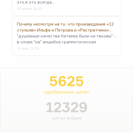
это,я это всегда…
06 июня, 19:21
Почему несмотря на то, что произведения «12
стульев» Ильфа и Петрова и «Растратчики»…
"душевные качества Катаева были на таковы" -
в слове "на" апшибка граммотическая
31 мая, 11:20
5625
одобренных цитат
12329
цитат в базе