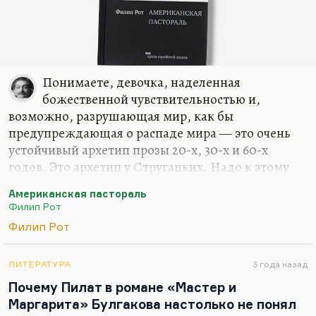
Понимаете, девочка, наделенная
божественной чувствительностью и,
возможно, разрушающая мир, как бы
предупреждающая о распаде мира — это очень
устойчивый архетип прозы 20-х, 30-х и 60-х
годов. Это архетип у Стругацких. Надо к этому
как-то вернуться, понимаете, как-то это понять.
Американская пастораль
Такая девочка или вообще ребенок, который
Филип Рот
родится на краю мира и предупреждает о его
Филип Рот
гибели. У Рота это не совсем то, но архетип тот же
самый. Объяснить пока не умею. Продумать его.
ЛИТЕРАТУРА
3 года назад
Я как раз сейчас, когда писал «Абсолютный
Почему Пилат в романе «Мастер и
бестселлер» (книга называется «Абсолютный
Маргарита» Булгакова настолько не понял
бестселлер» — такое хитрое название), пытался