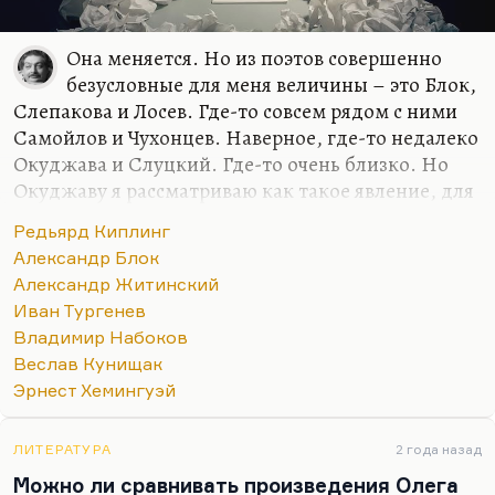
Она меняется. Но из поэтов совершенно
безусловные для меня величины – это Блок,
Слепакова и Лосев. Где-то совсем рядом с ними
Самойлов и Чухонцев. Наверное, где-то недалеко
Окуджава и Слуцкий. Где-то очень близко. Но
Окуджаву я рассматриваю как такое явление, для
меня песни, стихи и проза образуют такой
Редьярд Киплинг
конгломерат нерасчленимый. Видите, семерку
Александр Блок
только могу назвать. Но в самом первом ряду
Александр Житинский
люди, который я люблю кровной,
Иван Тургенев
нерасторжимой любовью. Блок, Слепакова и
Владимир Набоков
Лосев. Наверное, вот так.
Веслав Кунищак
Мне при первом знакомстве Кенжеев сказал:
Эрнест Хемингуэй
«Твоими любимыми поэтами должны быть Блок
и Мандельштам». Насчет Блока – да, говорю,
ЛИТЕРАТУРА
2 года назад
точно, не ошибся. А вот насчет Мандельштама –
Можно ли сравнивать произведения Олега
не знаю. При всем бесконечном…