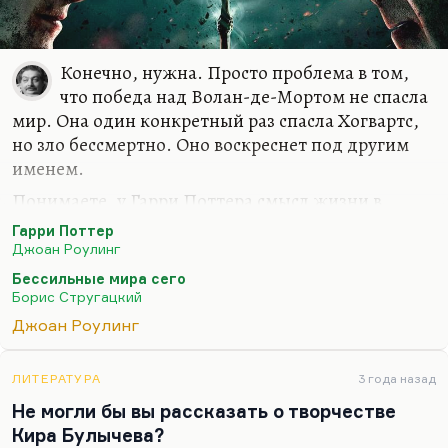
Конечно, нужна. Просто проблема в том,
что победа над Волан-де-Мортом не спасла
мир. Она один конкретный раз спасла Хогвартс,
но зло бессмертно. Оно воскреснет под другим
именем.
Понимаете, у Гарри Поттера смысл жизни в
общем, нашелся. Но проблема в том, что не
Гарри Поттер
только он выжил. Еще и Девочка выжила. Вот
Джоан Роулинг
Девочку предсказал, кстати говоря, Борис
Бессильные мира сего
Натанович Стругацкий в финале «Бессильных
Борис Стругацкий
мира сего».
Джоан Роулинг
Я думаю, что Стругацкий в своих интуициях как-
то заглянул поглубже, чем Роулинг. Мы же не
ЛИТЕРАТУРА
3 года назад
знаем, для чего Стэн Агре в финале романа хочет
Не могли бы вы рассказать о творчестве
активировать Девочку. Может быть, он хочет ее
Кира Булычева?