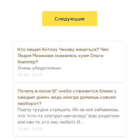
помню. В общем, он человек, пришедший в
литературу с уже сложившейся репутацией в
основной профессии.
Следующие
Мне кажется, что он писатель уровня Велтистова
автора «Электроника», «Миллион и один день
каникул», «Гум-Гама» — любимой моей книги
детства. Они были похожи — и каким-то
Кто мешал Антону Чехову жениться? Чем
инфантилизмом, и добротой. Хотя, кстати, у
Лидия Мизинова оказалась хуже Ольги
Книппер?
Велтистова была потрясающая военная повесть…
Очень убедительно.
06 авг., 01:23
Почему в песне БГ «небо становится ближе с
каждым днем», ведь иногда думаешь совсем
наоборот?
Порчу трудно отрицать. Из-за неё забываешь,
что "кто-то смотрит нам вслед" (как родители
или как те, кто нас любит). И…
03 авг., 04:58