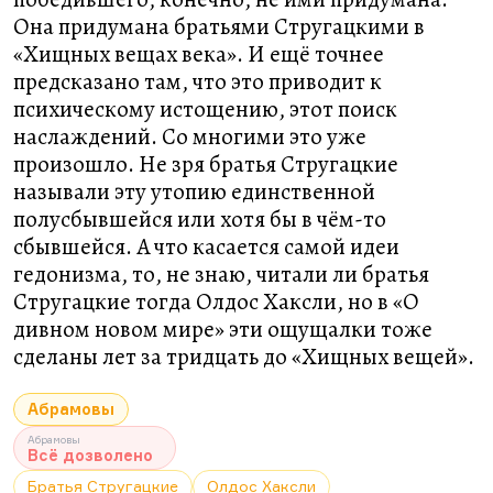
Она придумана братьями Стругацкими в
«Хищных вещах века». И ещё точнее
предсказано там, что это приводит к
психическому истощению, этот поиск
наслаждений. Со многими это уже
произошло. Не зря братья Стругацкие
называли эту утопию единственной
полусбывшейся или хотя бы в чём-то
сбывшейся. А что касается самой идеи
гедонизма, то, не знаю, читали ли братья
Стругацкие тогда Олдос Хаксли, но в «О
дивном новом мире» эти ощущалки тоже
сделаны лет за тридцать до «Хищных вещей».
Абрамовы
Абрамовы
Всё дозволено
Братья Стругацкие
Олдос Хаксли