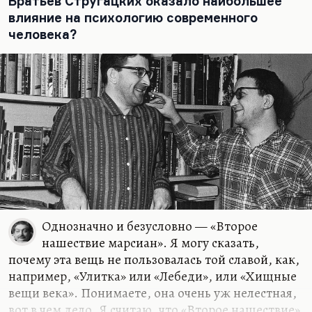
Братьев Стругацких оказало наибольшее
которое выделяется у читателя в процессе
влияние на психологию современного
творчества, она…
человека?
Однозначно и безусловно — «Второе
нашествие марсиан». Я могу сказать,
почему эта вещь не пользовалась той славой, как,
например, «Улитка» или «Лебеди», или «Хищные
вещи века». Понимаете, она очень уж нелестная,
вот в чем дело. Я считаю, что «Второе нашествие»