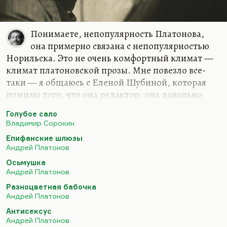
Понимаете, непопулярность Платонова,
она примерно связана с непопулярностью
Норильска. Это не очень комфортный климат —
климат платоновской прозы. Мне повезло все-
таки — я общаюсь с Еленой Шубиной, которая
помимо того, что она редактор, она довольно
известный специалист по Платонову, наряду с
Голубое сало
Корниенко. Мне кажется, вот их двое ведущих
Владимир Сорокин
специалистов. И если бы, честно вам скажу, если
Епифанские шлюзы
бы не шубинские пояснения и комментарии, я бы
Андрей Платонов
очень многого в Платонове не понимал.
Осьмушка
Платонов страшно трудный! Это очень взрослый,
Андрей Платонов
очень серьезный автор. Я, конечно,
Разноцветная бабочка
категорически против его такого выделения из
Андрей Платонов
потока русской прозы, его противопоставления
Антисексус
всем остальным. Ну, вот как Бродский его…
Андрей Платонов