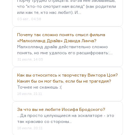
Порчу трудно отрицать. Из-за неё забываешь,
что "кто-то смотрит нам вслед" (как родители
или как те, кто нас любит). И…
03 авг., 04:58
Почему так сложно понять смысл фильма
«Малхолланд Драйв» Дэвида Линча?
Малхолланд драйв действительно сложно
понять, но мне удалось его расшифровать:…
31 июля, 14:05
Как вы относитесь к творчеству Виктора Цоя?
Каким бы он мог быть, если бы не трагедия?
Точнее не скажешь :(
16 июля, 21:11
За что вы не любите Иосифа Бродского?
...Да просто целующиеся на эскалаторе - это
так красиво со стороны...
16 июля, 20:11