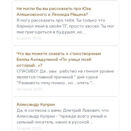
Не могли бы вы рассказать про Юза
Алешковского и Леонида Мациха?
Я могу рассказать про тебя. Ты только что
блркнул меня в своём ТГ, просто зассал. Ты мог
мне пригодиться в будущем, но…
12 июля, 15:25
Что вы можете сказать о стихотворении
Беллы Ахмадулиной «По улице моей
который…»?
СПАСИБО! Да , увы . рабство на генном уровне
является главной причиной " дня сурка
".Развивпть тему можно , но .. опять "…
09 июля, 03:01
Александр Куприн
Да, я согласна с вами, Дмитрий Львович, что
Александр Куприн - "прежде всего умный и
сильный писатель, каких в русской…
15 июня, 11:29