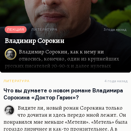
ЛЕКЦИЯ
ЛИТЕРАТУРА
3 года назад
Владимир Сорокин
Владимир Сорокин, как к нему ни
относись, конечно, один из крупнейших
русских писателей 70-90-х и далее нулевых
годов. Я прочел «Наследие». Мне кажется, что
весь гаринский цикл уже есть в повести
ЛИТЕРАТУРА
4 года назад
«Метель», которая мне кажется самым сильным
Что вы думаете о новом романе Владимира
текстом Сорокина после «Дня опричника».
Сорокина «Доктор Гарин»?
«Наследие» – это здорово. Во всяком случае,
изображенный там мир убедителен и похож.
Видите ли, новый роман Сорокина только
Другое дело, как писал Андрей Архангельский,
что дочитан и здесь передо мной лежит. Он
это не новый роман Сорокина, а это еще один
понравился мне меньше «Метели». «Метель» была
роман Сорокина. Условно говоря, это
гораздо лиричнее и как-то пронзительнее. А в