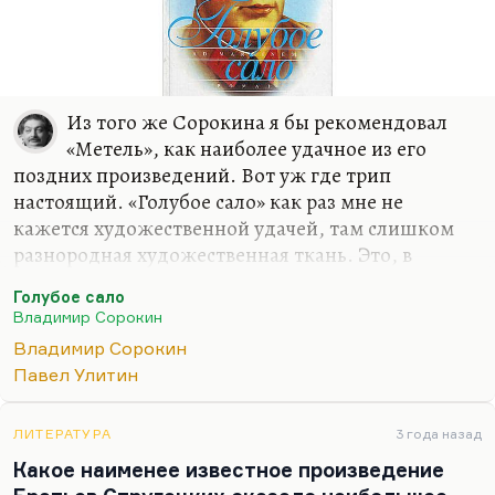
Из того же Сорокина я бы рекомендовал
«Метель», как наиболее удачное из его
поздних произведений. Вот уж где трип
настоящий. «Голубое сало» как раз мне не
кажется художественной удачей, там слишком
разнородная художественная ткань. Это, в
общем, как и «Норма», сборник рассказов. И они
Голубое сало
пригнаны друг к другу довольно механистически.
Владимир Сорокин
Другое дело, что там есть отличные куски. Но,
Владимир Сорокин
понимаете, под Платонова стилизоваться не
Павел Улитин
трудно, а под Толстого у него не получается, это
труднее, это более глубокая задача. Но в целом
сами образы этих клоунов получились и
ЛИТЕРАТУРА
3 года назад
страшные, и грустные, и бесконечно жалкие. И
Какое наименее известное произведение
сама метафора «голубого сала» — этого вещества,