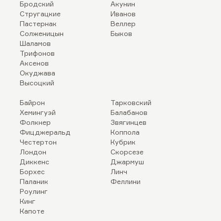
Бродский
Акунин
Стругацкие
Иванов
Пастернак
Веллер
Солженицын
Быков
Шаламов
Трифонов
Аксенов
Окуджава
Высоцкий
Байрон
Тарковский
Хемингуэй
Балабанов
Фолкнер
Звягинцев
Фицджеральд
Коппола
Честертон
Кубрик
Лондон
Скорсезе
Диккенс
Джармуш
Борхес
Линч
Паланик
Феллини
Роулинг
Кинг
Капоте