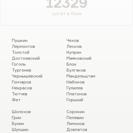
12329
цитат в базе
Пушкин
Чехов
Лермонтов
Лесков
Толстой
Куприн
Достоевский
Маяковский
Гоголь
Блок
Тургенев
Булгаков
Чернышевский
Мандельштам
Гончаров
Набоков
Некрасов
Гумилев
Тютчев
Платонов
Фет
Горький
Шолохов
Сорокин
Грин
Пелевин
Бунин
Лимонов
Шукшин
Довлатов