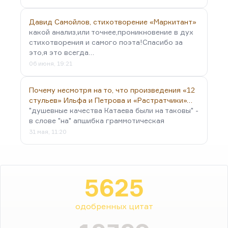
Давид Самойлов, стихотворение «Маркитант»
какой анализ,или точнее,проникновение в дух
стихотворения и самого поэта!Спасибо за
это,я это всегда…
06 июня, 19:21
Почему несмотря на то, что произведения «12
стульев» Ильфа и Петрова и «Растратчики»…
"душевные качества Катаева были на таковы" -
в слове "на" апшибка граммотическая
31 мая, 11:20
5625
одобренных цитат