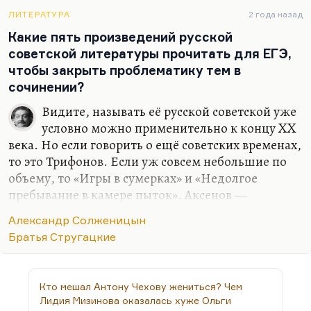
как, скажем, «Свидание с Бонапартом»
ЛИТЕРАТУРА
2 года назад
Окуджавы, как «Исчезновение» Трифонова,
Какие пять произведений русской
научилась говорить о главном в советской
советской литературы прочитать для ЕГЭ,
истории не столько эзоповым языком, сколько с
чтобы закрыть проблематику тем в
помощь тонкой системы умолчаний. В 90-е
сочинении?
годы все это рухнуло, и у меня было ощущение
Видите, называть её русской советской уже
сложнейшей стоящей на доске комбинации,…
условно можно применительно к концу XX
века. Но если говорить о ещё советских временах,
то это Трифонов. Если уж совсем небольшие по
объему, то «Игры в сумерках» и «Недолгое
пребывание в камере пыток». Аксенов —
«Победа». И, вероятно, любая повесть
Александр Солженицын
Стругацких. Что касается произведений 90-х
Братья Стругацкие
годов, то, конечно, «Новые робинзоны» и
«Гигиена» Петрушевской, которые позволяют
закрыть сразу же и тему антиутопии и сельскую
Кто мешал Антону Чехову жениться? Чем
тему. Солженицын — «Адлиг Швенкиттен» или
Лидия Мизинова оказалась хуже Ольги