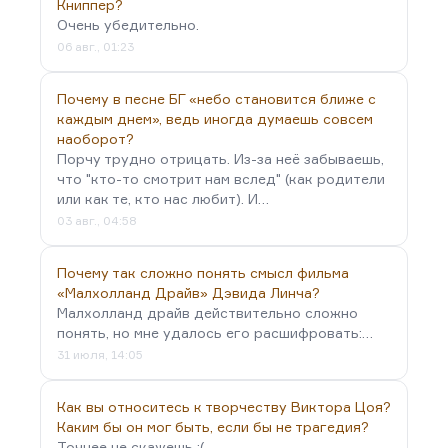
любые крохотки. Двучастные рассказы,
Книппер?
например, «Абрикосовое варенье». Солженицына
Очень убедительно.
надо обязательно. Пелевин — «Синий фонарь»
06 авг., 01:23
или «Ухряб». Сорокин — я думаю, любой рассказ
из «Первого…
Почему в песне БГ «небо становится ближе с
каждым днем», ведь иногда думаешь совсем
наоборот?
Порчу трудно отрицать. Из-за неё забываешь,
что "кто-то смотрит нам вслед" (как родители
или как те, кто нас любит). И…
03 авг., 04:58
Почему так сложно понять смысл фильма
«Малхолланд Драйв» Дэвида Линча?
Малхолланд драйв действительно сложно
понять, но мне удалось его расшифровать:…
31 июля, 14:05
Как вы относитесь к творчеству Виктора Цоя?
Каким бы он мог быть, если бы не трагедия?
Точнее не скажешь :(