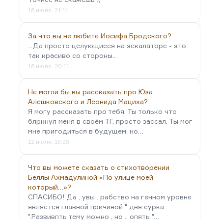
16 июля, 21:11
За что вы не любите Иосифа Бродского?
...Да просто целующиеся на эскалаторе - это
так красиво со стороны...
16 июля, 20:11
Не могли бы вы рассказать про Юза
Алешковского и Леонида Мациха?
Я могу рассказать про тебя. Ты только что
блркнул меня в своём ТГ, просто зассал. Ты мог
мне пригодиться в будущем, но…
12 июля, 15:25
Что вы можете сказать о стихотворении
Беллы Ахмадулиной «По улице моей
который…»?
СПАСИБО! Да , увы . рабство на генном уровне
является главной причиной " дня сурка
".Развивпть тему можно , но .. опять "…