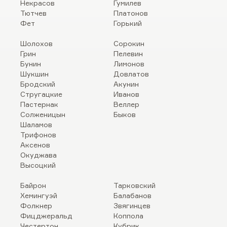
Некрасов
Гумилев
Тютчев
Платонов
Фет
Горький
Шолохов
Сорокин
Грин
Пелевин
Бунин
Лимонов
Шукшин
Довлатов
Бродский
Акунин
Стругацкие
Иванов
Пастернак
Веллер
Солженицын
Быков
Шаламов
Трифонов
Аксенов
Окуджава
Высоцкий
Байрон
Тарковский
Хемингуэй
Балабанов
Фолкнер
Звягинцев
Фицджеральд
Коппола
Честертон
Кубрик