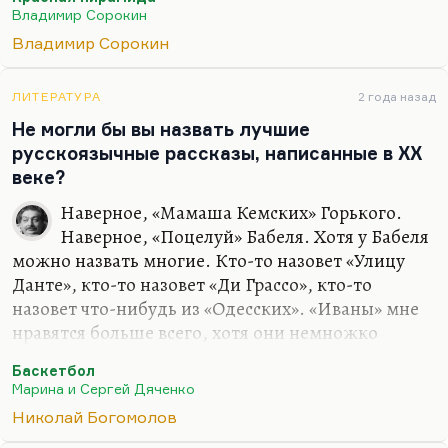
Но все остальные пишут романы. Вот прекрасные
Владимир Сорокин
рассказы в 90-е были у Лео Каганова — сейчас он
Владимир Сорокин
рассказов не пишет. Замечательные рассказы
были у Лукьяненко — сейчас он, по-моему,
ЛИТЕРАТУРА
2 года назад
рассказов не пишет. Во всяком случае, я их давно
Не могли бы вы назвать лучшие
не встречал. Лучшие новеллисты либо пишут
русскоязычные рассказы, написанные в XX
миниатюры, как Денис Драгунский… Мне трудно
веке?
выделить…
Наверное, «Мамаша Кемских» Горького.
Наверное, «Поцелуй» Бабеля. Хотя у Бабеля
можно назвать многие. Кто-то назовет «Улицу
Данте», кто-то назовет «Ди Грассо», кто-то
назовет что-нибудь из «Одесских». «Иваны» мне
нравятся больше всего, хотя они немножко
лобовые. «Саранг» Паустовского. Я не большой
Баскетбол
фанат Паустовского, но этот рассказ заставляет
Марина и Сергей Дяченко
меня плакать всегда. У Грина, наверное, «Сто
Николай Богомолов
верст по реке» или «Истребитель» — что-нибудь