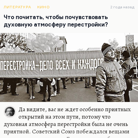
такое страшненькое. Или «Крысолов» — тоже на
ваш выбор. И «Победа» Аксенова.
ЛИТЕРАТУРА
КИНО
2 года назад
Что почитать, чтобы почувствовать
Но это моя пятерка. Я знаю, что процентов на 30-
духовную атмосферу перестройки?
40 она совпадает, например, с пятеркой
Жолковского или с пятеркой Богомолова. Мы с
ним обсуждали эту проблему на Бабелевском…
Да видите, вас не ждет особенно приятных
открытий на этом пути, потому что
духовная атмосфера перестройки была не очень
приятной. Советский Союз побеждался вещами