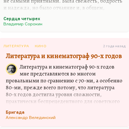
не самыми приятными. Была свежесть, бодрость
и надежда, но было отчаяние и, в общем,
глубокое неверие в перспективу.
Сердца четырех
Главный жанр русской революции — утопия, в
Владимир Сорокин
том числе космическая. Антиутопии исчислялись
так, что хватило бы пальцев одной руки. Это
«Мы» Замятина, может быть; платоновские
ЛИТЕРАТУРА
КИНО
2 года назад
«Впрок» и «Чевенгур», да и все, собственно. А
Литература и кинематограф 90-х годов
утопии росли как грибы: научные утопии,
технократические (как у Беляева), социальные,—
Литература и кинематограф 90-х годов
полно. Кстати говоря, большинство этих утопий
мне представляются во многом
было очень наивно, утопия вообще трудный
провальными по сравнению с 70-ми, а особенно
жанр. Но…
80-ми, прежде всего потому, что литература
80-х годов достигла уровня сложности,
практически беспрецедентного для советского
периода. Она научилась великолепно
Бригада
шифроваться, она подошла к реально сложным
Александр Велединский
проблемам. Она немножко засахарилась, как
всякое засахаренное варенье, но она при этом,