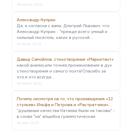
09 июля, 03:01
Александр Куприн
Да, я согласна с вами, Дмитрий Львович, что
Александр Куприн - "прежде всего умный и
сильный писатель, каких в русской…
15 июня, 11:29
Давид Самойлов, стихотворение «Маркитант»
какой анализ,или точнее,проникновение в дух
стихотворения и самого поэта!Спасибо за
это,я это всегда…
06 июня, 19:21
Почему несмотря на то, что произведения «12
стульев» Ильфа и Петрова и «Растратчики»…
"душевные качества Катаева были на таковы" -
в слове "на" апшибка граммотическая
31 мая, 11:20