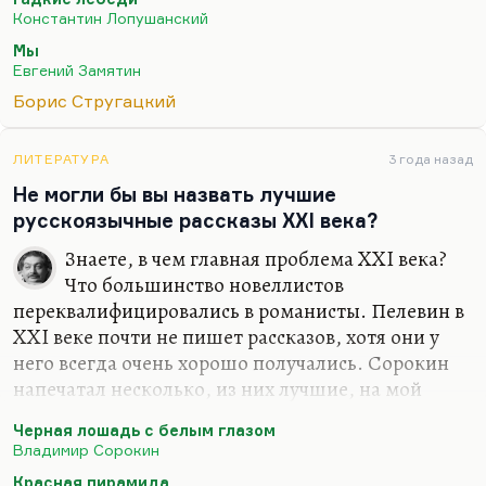
глубоко, то миру мало не покажется. В последнее
Константин Лопушанский
время я думаю, что эта антиутопия…
Мы
Евгений Замятин
Борис Стругацкий
ЛИТЕРАТУРА
3 года назад
Не могли бы вы назвать лучшие
русскоязычные рассказы XXI века?
Знаете, в чем главная проблема XXI века?
Что большинство новеллистов
переквалифицировались в романисты. Пелевин в
XXI веке почти не пишет рассказов, хотя они у
него всегда очень хорошо получались. Сорокин
напечатал несколько, из них лучшие, на мой
взгляд — это «Белая лошадь с черным глазом»
Черная лошадь с белым глазом
(это, по-моему, просто гениальный рассказ) и
Владимир Сорокин
«Красная пирамида» рассказ неплохой.
Красная пирамида