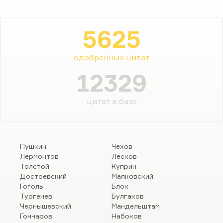
5625
одобренных цитат
12329
цитат в базе
Пушкин
Чехов
Лермонтов
Лесков
Толстой
Куприн
Достоевский
Маяковский
Гоголь
Блок
Тургенев
Булгаков
Чернышевский
Мандельштам
Гончаров
Набоков