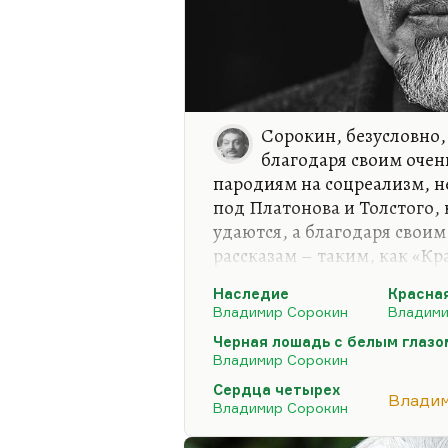
Сорокин, безусловно,
благодаря своим оче
пародиям на соцреализм, н
под Платонова и Толстого,
удаются, а благодаря сво
рассказам – таким, как «Кр
белым глазом», «Фиолетовы
Наследие
Красна
точный социальный диагнос
Владимир Сорокин
Владими
чтобы написать «День опри
Черная лошадь с белым глазо
писателем. Достаточно посм
Владимир Сорокин
«Князя Серебряного». Посл
Сердца четырех
современном авторе ставит
Владим
Владимир Сорокин
писатель. Лучшей из его в