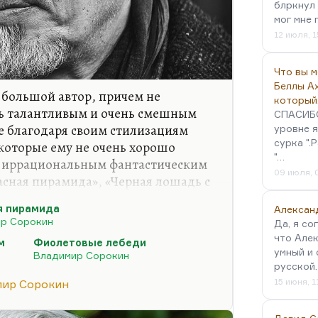
блркнул 
мог мне 
12 июля, 1
Что вы 
Беллы А
 большой автор, причем не
который
нь талантливым и очень смешным
СПАСИБО!
е благодаря своим стилизациям
уровне я
сурка ".
 которые ему не очень хорошо
"…
им иррациональным фантастическим
09 июля, 
асная пирамида», «Черная лошадь с
е лебеди». При этом он очень
я пирамида
Алексан
т и прогнозист. Но для того,
р Сорокин
Да, я со
чника», не надо быть великим
что Алек
м
Фиолетовые лебеди
отреть, что делается и прочитать
умный и 
Владимир Сорокин
еднюю точку в разговоре о
русской
ь нельзя, но он первоклассный
15 июня, 1
ир Сорокин
ещей мне кажется…