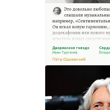
Это довольно любопы
слышали музыкальные
например, «Сентиментальн
Он искал новую гармонию, 
додекафонии или нового м
искатель новых средств выр
собственный рояль. Он наз
Дворянское гнездо
Серд
клавесином, хотя это был н
Иван Тургенев
Влади
рояль, просто с большим к
Пётр Одоевский
количеством клавиш. Там и 
звуков было, а 19. Я мало ч
Одоевский говорил, что му
попытке записать народные