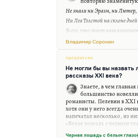
почувствовал с невероятной
повторяю знаменитую
что книга эта меня взбесил
Не знали ни Эразм, ни Лютер,
тогда печатал. Не то что бы 
Ни Лев Толстой на склоне дней
назад, нет. Меня до сих по
но она и должна раздражат
Всего, что знает наш компьют
Главное, что меня в ней ка
Поскольку он их всех умней.
Владимир Сорокин
Но даже он нам дать не може
Того… чего в него не вложит.
ЛИТЕРАТУРА
Не могли бы вы назвать
Это та же причина, по кото
рассказы XXI века?
Вот я в Нэшвилл ездил докл
нэшвиллским профессором 
Знаете, в чем главная
дискуссия. Он там говорит
большинство новелли
стилизатор». Да, гениальны
романисты. Пелевин в XXI в
самом понятии «гениальн
хотя они у него всегда оче
напечатал несколько, из ни
«Белая лошадь с черным гла
гениальный рассказ) и «Кра
Черная лошадь с белым глазо