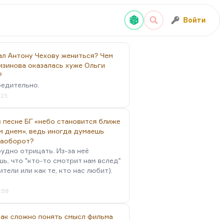
Войти
ал Антону Чехову жениться? Чем
изинова оказалась хуже Ольги
?
бедительно.
:23
 песне БГ «небо становится ближе
м днем», ведь иногда думаешь
наоборот?
удно отрицать. Из-за неё
ь, что "кто-то смотрит нам вслед"
ители или как те, кто нас любит).
4:58
так сложно понять смысл фильма