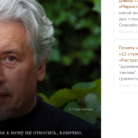
Давид С
«Маркит
какой ан
дух стих
Спасибо 
06 июня, 1
Почему н
«12 стул
«Растра
"душевн
таковы" 
граммот
31 мая, 11
3 года назад
к к нему ни относись, конечно,