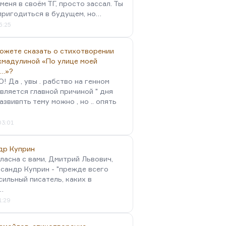
меня в своём ТГ, просто зассал. Ты
пригодиться в будущем, но…
5:25
можете сказать о стихотворении
хмадулиной «По улице моей
…»?
 Да , увы . рабство на генном
вляется главной причиной " дня
Развивпть тему можно , но .. опять
03:01
др Куприн
гласна с вами, Дмитрий Львович,
сандр Куприн - "прежде всего
сильный писатель, каких в
…
1:29