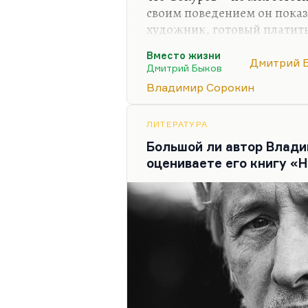
своим поведением он показ
художник, готовый платить
снимать, что он хочет. Соку
Вместо жизни
предполагал, он оказался т
Дмитрий 
Дмитрий Быков
фильмов (прежде всего, «Со
Владимир Сорокин
и «Фауст», хотя пафос его м
котором Фауст еще хуже Ме
понравились, в отличие, ск
ЛИТЕРАТУРА
которое мне не понравило
Большой ли автор Влади
оцениваете его книгу «