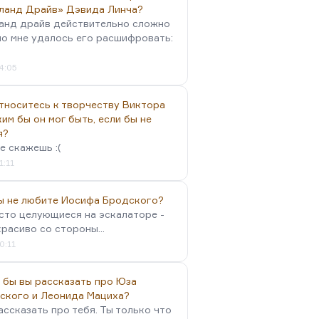
ланд Драйв» Дэвида Линча?
анд драйв действительно сложно
но мне удалось его расшифровать:
4:05
тноситесь к творчеству Виктора
им бы он мог быть, если бы не
я?
е скажешь :(
1:11
вы не любите Иосифа Бродского?
осто целующиеся на эскалаторе -
красиво со стороны...
0:11
 бы вы рассказать про Юза
ского и Леонида Мациха?
ассказать про тебя. Ты только что