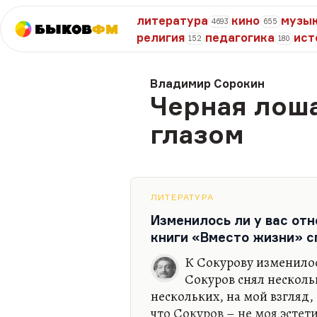
литература
кино
музы
4693
655
Быков
ФМ
религия
педагогика
ист
152
180
Владимир Сорокин
Черная лош
глазом
ЛИТЕРАТУРА
Изменилось ли у вас отн
книги «Вместо жизни» с
К Сокурову изменилос
Сокуров снял несколь
нескольких, на мой взгляд
что Сокуров – не моя эстет