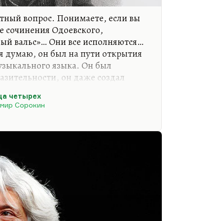
тный вопрос. Понимаете, если вы
 сочинения Одоевского,
ый вальс»… Они все исполняются…
я думаю, он был на пути открытия
узыкального языка. Он был
азительности, он даже создал
ывал его энгармоническим
ца четырех
е клавесин, а это был обычный
мир Сорокин
оличеством тонов, с большим
октава была больше, что ли, не 12
то понимаю в этой системе. Но сам
зыка – дочь математики. При
 песни он столкнулся с нотами,…