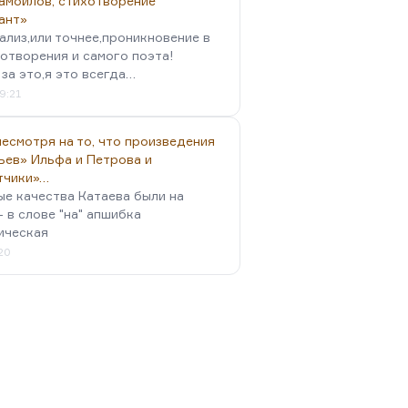
амойлов, стихотворение
ант»
ализ,или точнее,проникновение в
отворения и самого поэта!
за это,я это всегда…
9:21
есмотря на то, что произведения
ьев» Ильфа и Петрова и
тчики»…
ые качества Катаева были на
- в слове "на" апшибка
ическая
:20