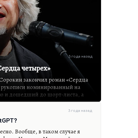
3 года назад
ердца четырех»
 Сорокин закончил роман «Сердца
о рукописи номинированный на
ю и дошедший до шорт-листа, а
ько в 1994 году в альманахе
3 года назад
, самый дискуссионный, самый
atGPT?
ысле самый точный роман
сферу девяностых автор
есно. Вообще, в таком случае я