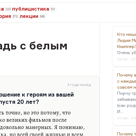
ка
публицистика
103
50
ория
лекции
370
349
Кто меш
Лидия М
адь с белым
Книппер
Очень у
06 авг., 01
Почему в
с кажды
3 года назад
совсем 
Порчу тр
ошение к героям из вашей
забываеш
пустя 20 лет?
(как род
ь точно, но это потому, что
И…
ко великих фильмов после
03 авг., 0
, довольно манерных. Я понимаю,
ика, но всей своей жизнью и всем
Почему 