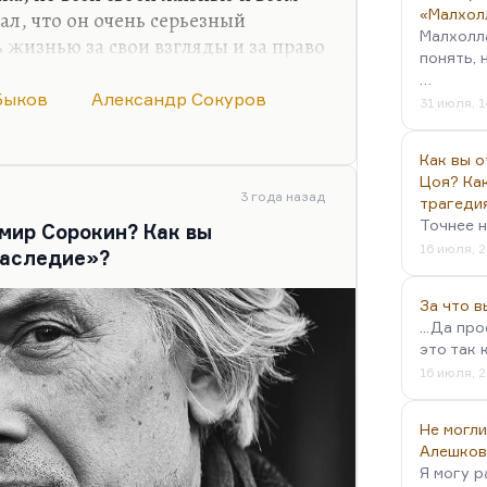
«Малхол
ал, что он очень серьезный
Малхолл
 жизнью за свои взгляды и за право
понять, 
ров оказался серьезнее, чем я
…
алантливее. Он снял несколько
Быков
Александр Сокуров
31 июля, 1
лнце», «Русский ковчег», наверное,
не не нравится – пафос фильма, в
Как вы о
фистофеля), которые мне очень
Цоя? Как
ажем, от «Спаси и сохрани»,
3 года назад
трагеди
сь…
Точнее н
мир Сорокин? Как вы
16 июля, 2
Наследие»?
За что 
...Да пр
это так 
16 июля, 2
Не могли
Алешков
Я могу р