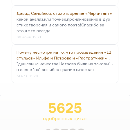
Давид Самойлов, стихотворение «Маркитант»
какой анализ,или точнее,проникновение в дух
стихотворения и самого поэта!Спасибо за
это,я это всегда…
06 июня, 19:21
Почему несмотря на то, что произведения «12
стульев» Ильфа и Петрова и «Растратчики»…
"душевные качества Катаева были на таковы" -
в слове "на" апшибка граммотическая
31 мая, 11:20
5625
одобренных цитат