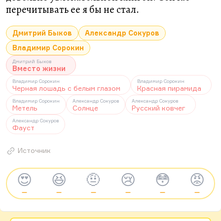
перечитывать ее я бы не стал.
Дмитрий Быков
Александр Сокуров
Владимир Сорокин
Дмитрий Быков
Вместо жизни
Владимир Сорокин
Владимир Сорокин
Черная лошадь с белым глазом
Красная пирамида
Владимир Сорокин
Александр Сокуров
Александр Сокуров
Метель
Солнце
Русский ковчег
Александр Сокуров
Фауст
Источник
😍
😆
🤨
😢
😳
😡
—
—
—
—
—
—