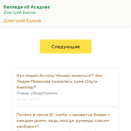
значительное литературное явление. Это поэзия
Баллада об Асадове
для советского нижнего этажа среднего класса.
Дмитрий Быков
Этим людям нужна своя поэзия. Это поэтическая
Дмитрий Быков
поп-культура, не лишенная ни морали, ни
сюжетного чувства, ни формальных интересных
находок. Безусловно, это важный человек.
Понимаете, в Советском Союзе была довольно
Следующие
интеллигентная, довольно культурная попса
(хотя это нельзя назвать попсой). Вот ушел со
сцены Валерий Леонтьев. Сделал такое…
Кто мешал Антону Чехову жениться? Чем
Лидия Мизинова оказалась хуже Ольги
Книппер?
Очень убедительно.
06 авг., 01:23
Почему в песне БГ «небо становится ближе с
каждым днем», ведь иногда думаешь совсем
наоборот?