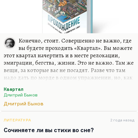
Конечно, стоит. Совершенно не важно, где
вы будете проходить «Квартал». Вы можете
этот квартал начертить и в месте релокации,
эмиграции, бегства, жизни. Это не важно. Там же
вещи, за которые вас не посадят. Разве что там
надо дать по морде в одном упражнении, но, как
выясняется в конце, давать не надо. «Квартал»
Квартал
ведь проходится с единственной целью –
Дмитрий Быков
вырваться из привычных связей.
Дмитрий Быков
Я совершенно не скрываю: я могу сказать, по
какому принципу построены все эти упражнения.
ЛИТЕРАТУРА
2 года назад
Надо вырвать себя из паутины ложных связей, из
Сочиняете ли вы стихи во сне?
цепочек ложных долгов, из обязательств, из