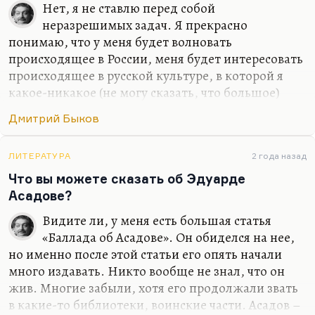
Нет, я не ставлю перед собой
неразрешимых задач. Я прекрасно
понимаю, что у меня будет волновать
происходящее в России, меня будет интересовать
происходящее в русской культуре, в которой я
какое-никакое (не могу сказать, что большое)
место все-таки занимаю. Какое-то занимаю,
Дмитрий Быков
безусловно. Сужу я об этом прежде всего по
реакции на меня американских друзей –
студентов, славистов. Так что нет, я не думал
ЛИТЕРАТУРА
2 года назад
бросить то, что я там прожил и то, что я там
Что вы можете сказать об Эдуарде
видел и сделал. Иной вопрос, что писать по-
Асадове?
английски я, конечно, буду. От этого никуда не
Видите ли, у меня есть большая статья
денешься. Писание на английском делает речь
«Баллада об Асадове». Он обиделся на нее,
более четкой. Переводить с английского я буду
но именно после этой статьи его опять начали
много. Вот «Март» переведу Кунищака, буду
много издавать. Никто вообще не знал, что он
«Сорделло» заканчивать. Конечно, я…
жив. Многие забыли, хотя его продолжали звать
в какие-то библиотеки, воинские части. Асадов –