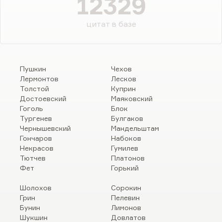
12329
цитат в базе
Пушкин
Чехов
Лермонтов
Лесков
Толстой
Куприн
Достоевский
Маяковский
Гоголь
Блок
Тургенев
Булгаков
Чернышевский
Мандельштам
Гончаров
Набоков
Некрасов
Гумилев
Тютчев
Платонов
Фет
Горький
Шолохов
Сорокин
Грин
Пелевин
Бунин
Лимонов
Шукшин
Довлатов