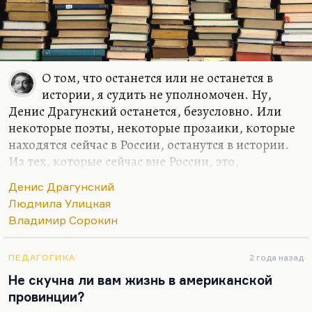
О том, что останется или не останется в
истории, я судить не уполномочен. Ну,
Денис Драгунский останется, безусловно. Или
некоторые поэты, некоторые прозаики, которые
находятся сейчас в России, останутся в истории.
Из тех, которые сейчас вне России, это,
безусловно, Букша с ее новым романом
Денис Драгунский
«Маленький рай» и с предыдущими. Она – один
Людмила Улицкая
из самых думающих сегодня людей. Безусловно,
Владимир Сорокин
Улицкая – она себе место обеспечила, Сорокин
обеспечил. Тут говорить не о чем, спорить не о
чем.
ПЕДАГОГИКА
2 года назад
Не скучна ли вам жизнь в американской
Я думаю, что хорошие шансы есть у молодых
провинции?
авторов – у тех, кому сегодня, условно говоря, лет