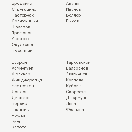
Бродский
Акунин
Стругацкие
Иванов
Пастернак
Веллер
Солженицын
Быков
Шаламов
Трифонов
Аксенов
Окуджава
Высоцкий
Байрон
Тарковский
Хемингуэй
Балабанов
Фолкнер
Звягинцев
Фицджеральд
Коппола
Честертон
Кубрик
Лондон
Скорсезе
Диккенс
Джармуш
Борхес
Линч
Паланик
Феллини
Роулинг
Кинг
Капоте