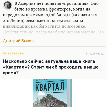
двадцать пять, как Илье Воронову.
В Америке нет понятия «провинция». Оно
было во времена фронтиров, когда на
Если вопрос был о тех вписавшихся в
передовом крае «молодой Запад» (как называл
литературный контекст, кто подсуетился и…
это Ленин) осваивается, когда эта волна
цивилизации как бы катится по Америке.
Действительно, тогда все было неравномерно. Но
на самом деле, вот сейчас я живу в местности
Дмитрий Быков
примерно сельской. Стоит проехать три минуты,
я оказываюсь в абсолютно городском месте,
почти центре города. Соответственно, ощущения
ЛИТЕРАТУРА
2 года назад
провинции у меня нет потому, что я ведь всегда
Насколько сейчас актуальна ваша книга
жил, очень много времени проводил в Чепелеве,
«Квартал»? Стоит ли её проходить в наше
на даче своей. Или в «Березках», любимом
время?
пансионате. И у меня ровно такой же пейзаж
здесь, ровно с теми же грибами. Но проблема в
том, что до Чепелева час ехать, а иногда и два, в
пробках. А…