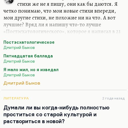
стихи же не я пишу, они как бы даются. Я
четко понимаю, что мои новые стихи впереди,
мои другие стихи, не похожие ни на что. А вот
лучшие? Вряд ли я напишу что-то лучше
«Постэсхатологического», которое я написал в 21
год («Наше свято место отныне пусто…»), вряд ли
Постэсхатологическое
я напишу что-то лучше «Пятнадцатой баллады»
Дмитрий Быков
(«Если б был я Дэн Браун…») или моего самого
Пятнадцатая баллада
любимого стихотворения – «Сказки о рыбаке и
Дмитрий Быков
рыбке»… Вообще, лучшее стихотворение мое
Я мало жил, но я изведал
звучит так:
Дмитрий Быков
Я мало жил, но я изведал
Дмитрий Быков
И тьму, и свет.
Небесной Родины я не предал –
ЛИТЕРАТУРА
2 года назад
Думали ли вы когда-нибудь полностью
Что нет, то нет.
проститься со старой культурой и
Земную предал неоднократно,
раствориться в новой?
И…