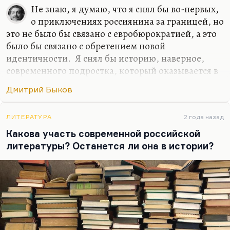
Не знаю, я думаю, что я снял бы во-первых,
о приключениях россиянина за границей, но
это не было бы связано с евробюрократией, а это
было бы связано с обретением новой
идентичности. Я снял бы историю, наверное,
современного подростка, который оказывается в
трудном классе и пытается в нем завоевать,
Дмитрий Быков
отвоевать себе место. И я, наверное, снял бы
хорошую любовную историю… Я не вижу, к
сожалению, любовных историй в современной
ЛИТЕРАТУРА
2 года назад
России в современном кино. Понимаете, всех
Какова участь современной российской
ведь обычно занимает история гендерной
литературы? Останется ли она в истории?
идентичности, которая, по-моему, совсем
неинтересна. Людей занимает проблема как
совместить, условно говоря, секс и отношения.
Как в «Интиме», например: возможен ли секс
без…