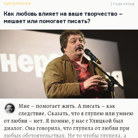
полубредовые, но, может быть, гениальные
ЛИТЕРАТУРА
2 года назад
озарения:
Как любовь влияет на ваше творчество –
Мы делаем чаши, но чаши не цель;
мешает или помогает писать?
Учил же нас Кроули, тот, что Алистер,
Что вся наша жизнь – бесконечная щель,
В которую чаша должна провалиться.
Откуда это? Но рифма очень хорошая, забавно.
Вообще, стихи, как учил нас Лосев, лучше всего
сочиняются в первый…
Мне – помогает жить. А писать – как
следствие. Сказать, что я глупею или умнею
от любви – нет. Я помню, у нас с Улицкой был
диалог. Она говорила, что глупела от любви при
любых обстоятельствах. Не то чтобы глупела, а