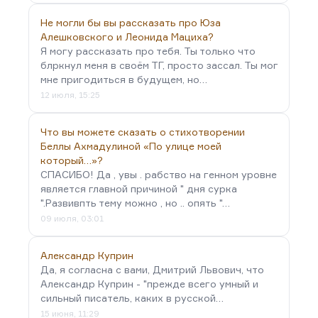
Не могли бы вы рассказать про Юза
Алешковского и Леонида Мациха?
Я могу рассказать про тебя. Ты только что
блркнул меня в своём ТГ, просто зассал. Ты мог
мне пригодиться в будущем, но…
12 июля, 15:25
Что вы можете сказать о стихотворении
Беллы Ахмадулиной «По улице моей
который…»?
СПАСИБО! Да , увы . рабство на генном уровне
является главной причиной " дня сурка
".Развивпть тему можно , но .. опять "…
09 июля, 03:01
Александр Куприн
Да, я согласна с вами, Дмитрий Львович, что
Александр Куприн - "прежде всего умный и
сильный писатель, каких в русской…
15 июня, 11:29