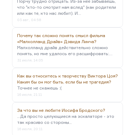
Порчу трудно отрицать. Из-за неё забываешь,
что "кто-то смотрит нам вслед" (как родители
или как те, кто нас любит). И…
03 авг., 04:58
Почему так сложно понять смысл фильма
«Малхолланд Драйв» Дэвида Линча?
Малхолланд драйв действительно сложно
понять, но мне удалось его расшифровать:…
31 июля, 14:05
Как вы относитесь к творчеству Виктора Цоя?
Каким бы он мог быть, если бы не трагедия?
Точнее не скажешь :(
16 июля, 21:11
За что вы не любите Иосифа Бродского?
...Да просто целующиеся на эскалаторе - это
так красиво со стороны...
16 июля, 20:11