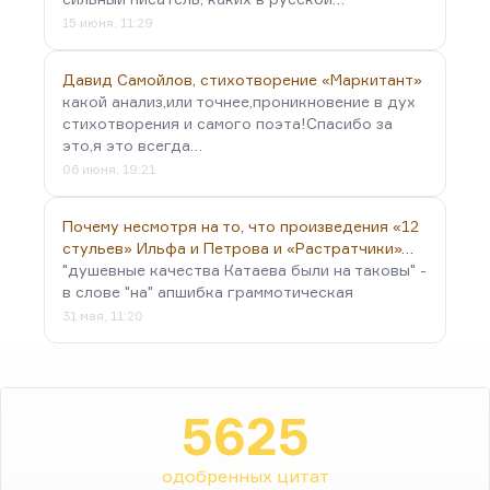
15 июня, 11:29
Давид Самойлов, стихотворение «Маркитант»
какой анализ,или точнее,проникновение в дух
стихотворения и самого поэта!Спасибо за
это,я это всегда…
06 июня, 19:21
Почему несмотря на то, что произведения «12
стульев» Ильфа и Петрова и «Растратчики»…
"душевные качества Катаева были на таковы" -
в слове "на" апшибка граммотическая
31 мая, 11:20
5625
одобренных цитат