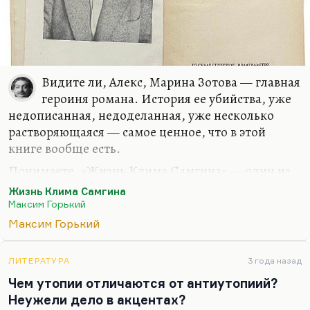
Видите ли, Алекс, Марина Зотова — главная
героиня романа. История ее убийства, уже
недописанная, недоделанная, уже несколько
растворяющаяся — самое ценное, что в этой
книге вообще есть.
Понимаете, «Жизнь Клима Самгина» — один из
моих не скажу любимых, но очень важных для
Жизнь Клима Самгина
меня романов в 16-18 лет. Я не брал там всю
Максим Горький
политическую составляющую, потому что она
Максим Горький
вообще не играет никакой роли в романе. Там
важна составляющая эротическая, потому что
ЛИТЕРАТУРА
3 года назад
роман действительно безумно напряжен по этой
Чем утопии отличаются от антиутопиий?
части (не зря он посвящен Будберг-Закревской),
Неужели дело в акцентах?
ну и мистическая сторона. Горький, как это