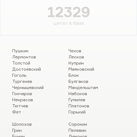
12329
цитат в базе
Пушкин
Чехов
Лермонтов
Лесков
Толстой
Куприн
Достоевский
Маяковский
Гоголь
Блок
Тургенев
Булгаков
Чернышевский
Мандельштам
Гончаров
Набоков
Некрасов
Гумилев
Тютчев
Платонов
Фет
Горький
Шолохов
Сорокин
Грин
Пелевин
Бунин
Лимонов