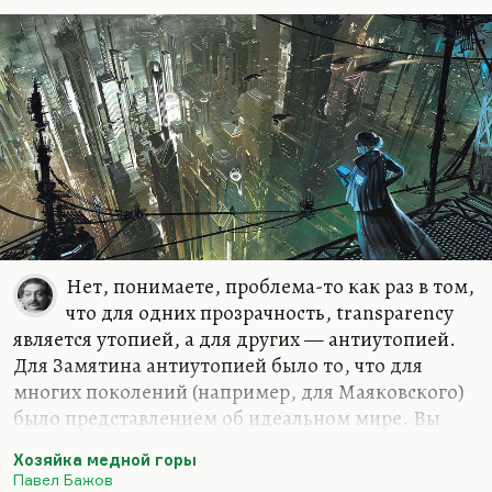
показано подробно Эткиндом, и не только
Эткиндом, сектантством прицельно
интересовался, видел в нем форму…
Нет, понимаете, проблема-то как раз в том,
что для одних прозрачность, transparency
является утопией, а для других — антиутопией.
Для Замятина антиутопией было то, что для
многих поколений (например, для Маяковского)
было представлением об идеальном мире. Вы
сравните вот эти прозрачные стены в «Клопе» и
Хозяйка медной горы
прозрачные стены в «Мы».
Павел Бажов