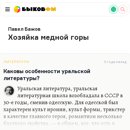
Быков
ФМ
Павел Бажов
Хозяйка медной горы
ЛИТЕРАТУРА
3 года назад
Каковы особенности уральской
литературы?
Уральская литература, уральская
литературная школа возобладала в СССР в
30-е годы, сменив одесскую. Для одесской был
характерен культ иронии, культ формы, трикстер
в качестве главного героя, романтизм несколько
блатного свойства, — в общем, все, что есть в