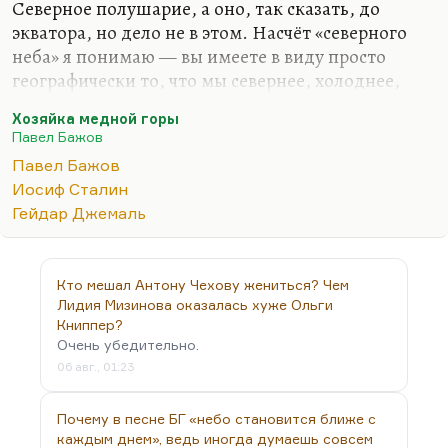
Северное полушарие, а оно, так сказать, до
экватора, но дело не в этом. Насчёт «северного
неба» я понимаю — вы имеете в виду просто
географически то, что мы севернее, холоднее,
холод такой. Да, у Бажова действительно
Хозяйка медной горы
описано, что именно в церкви подаренье Хозяйки
Павел Бажов
Медной горы, малахитовая шкатулка,
«тяжелели
Павел Бажов
серьги, синели пальцы, браслеты наливались
Иосиф Сталин
тяжестью».
Гейдар Джемаль
Но потом, какая штука? Христианство не было
органично для советской власти, а тексты Бажова
— это произведения глубоко советские и
Кто мешал Антону Чехову жениться? Чем
написаны для того, чтобы легитимизировать,
Лидия Мизинова оказалась хуже Ольги
придать корни советской власти. Сталин… Ведь
Книппер?
Очень убедительно.
это, понимаете, миф, что он…
06 авг., 01:23
Почему в песне БГ «небо становится ближе с
каждым днем», ведь иногда думаешь совсем