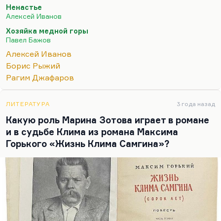
книге Багрицкого «Юго-запад»: сочетание отваги
Ненастье
и отчаяния, романтики, иронии, скепсиса.
Алексей Иванов
Замечательная, в общем, такая романтическая
Хозяйка медной горы
ирония. Ну и культ формы, конечно, культ
Павел Бажов
лаконизма. При отсутствии идеологии форма —
Алексей Иванов
единственное, что спасает; при святом,
Борис Рыжий
сакральном отношении к профессии.
Рагим Джафаров
Уральский миф пришел ему на смену. Для
уральского мифа и прежде всего для Бажова
ЛИТЕРАТУРА
3 года назад
ключевым понятием является труд, работа,
Какую роль Марина Зотова играет в романе
обожествление…
и в судьбе Клима из романа Максима
Горького «Жизнь Клима Самгина»?