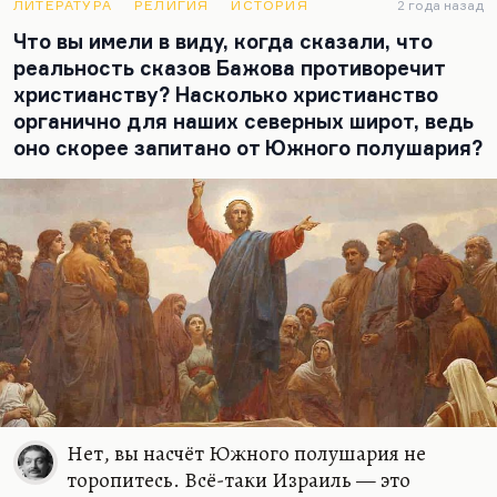
горы. Что как бы это твой посредник между…
ЛИТЕРАТУРА
РЕЛИГИЯ
ИСТОРИЯ
2 года назад
Что вы имели в виду, когда сказали, что
реальность сказов Бажова противоречит
христианству? Насколько христианство
органично для наших северных широт, ведь
оно скорее запитано от Южного полушария?
Нет, вы насчёт Южного полушария не
торопитесь. Всё-таки Израиль — это