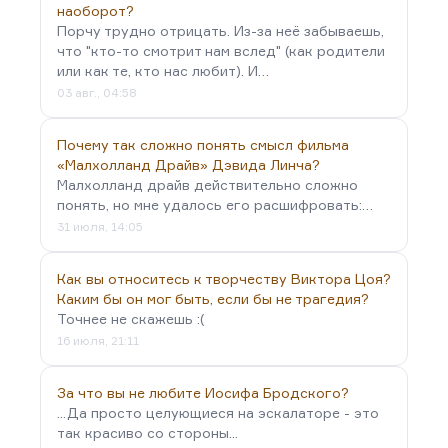
наоборот?
Порчу трудно отрицать. Из-за неё забываешь,
что "кто-то смотрит нам вслед" (как родители
или как те, кто нас любит). И…
03 авг., 04:58
Почему так сложно понять смысл фильма
«Малхолланд Драйв» Дэвида Линча?
Малхолланд драйв действительно сложно
понять, но мне удалось его расшифровать:…
31 июля, 14:05
Как вы относитесь к творчеству Виктора Цоя?
Каким бы он мог быть, если бы не трагедия?
Точнее не скажешь :(
16 июля, 21:11
За что вы не любите Иосифа Бродского?
...Да просто целующиеся на эскалаторе - это
так красиво со стороны...