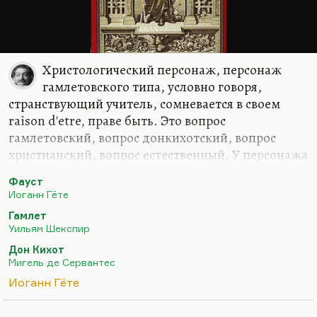
Христологический персонаж, персонаж
гамлетовского типа, условно говоря,
странствующий учитель, сомневается в своем
raison d'etre, праве быть. Это вопрос
гамлетовский, вопрос донкихотский, вопрос
христианский, вопрос естественный. У персонажа
фаустианского этих вопросов нет, потому что его
Фауст
raison d'etre — это его профессионализм, его
Иоганн Гёте
профессия, его занятие делом, как он это
Гамлет
понимает. Фаустианский персонаж — это
Уильям Шекспир
персонаж, который понял, что мир лежит во зле;
Дон Кихот
который понял, что контракт на труд находится в
Мигель де Сервантес
руках Мефистофеля, так что если хочешь
Иоганн Гёте
работать, тебе надо каким-то образом решиться:
либо с Мефистофелем, либо с Хозяйкой Медной