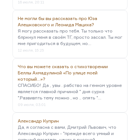
16 июля, 20:11
Не могли бы вы рассказать про Юза
Алешковского и Леонида Мациха?
Я могу рассказать про тебя. Ты только что
блркнул меня в своём ТГ, просто зассал. Ты мог
мне пригодиться в будущем, но…
12 июля, 15:25
Что вы можете сказать о стихотворении
Беллы Ахмадулиной «По улице моей
который…»?
СПАСИБО! Да , увы . рабство на генном уровне
является главной причиной " дня сурка
".Развивпть тему можно , но .. опять "…
09 июля, 03:01
Александр Куприн
Да, я согласна с вами, Дмитрий Львович, что
Александр Куприн - "прежде всего умный и
сильный писатель, каких в русской…