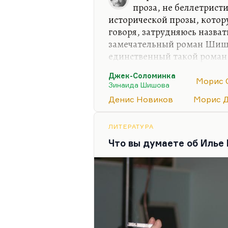
проза, не беллетрист
Мне кажется, что Милош сд
исторической прозы, котор
одолжение,…
говоря, затрудняюсь назват
замечательный роман Шишо
единственный такой роман.
казался бы мне хорошим и
Джек-Соломинка
казался мне всегда очень с
Морис 
Зинаида Шишова
время начал его читать. Нав
Денис Новиков
Морис 
надо было лет в 12, а я его 
вот, кстати говоря, Моруа 
Ромен Роллан, его историч
ЛИТЕРАТУРА
французской революции, п
Что вы думаете об Илье