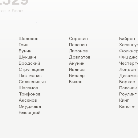
мастером, таким супер-профи,…
ат в базе
Шолохов
Сорокин
Байрон
Грин
Пелевин
Хемингу
Бунин
Лимонов
Фолкне
Шукшин
Довлатов
Фицдже
Бродский
Акунин
Честерт
Стругацкие
Иванов
Лондон
Пастернак
Веллер
Диккенс
Солженицын
Быков
Борхес
Шаламов
Паланик
Трифонов
Роулинг
Аксенов
Кинг
Окуджава
Капоте
Высоцкий