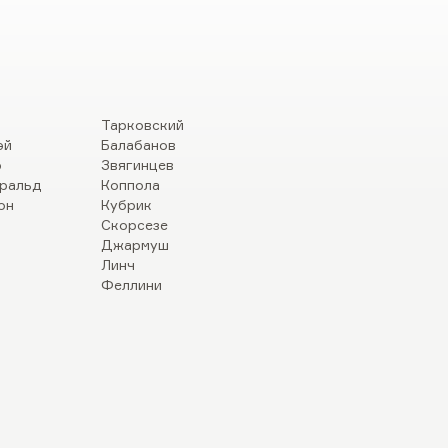
Тарковский
эй
Балабанов
р
Звягинцев
ральд
Коппола
он
Кубрик
Скорсезе
Джармуш
Линч
Феллини