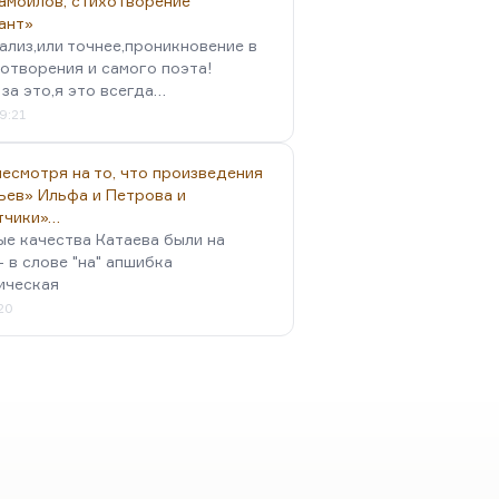
амойлов, стихотворение
ант»
ализ,или точнее,проникновение в
отворения и самого поэта!
за это,я это всегда…
9:21
есмотря на то, что произведения
ьев» Ильфа и Петрова и
тчики»…
ые качества Катаева были на
- в слове "на" апшибка
ическая
:20