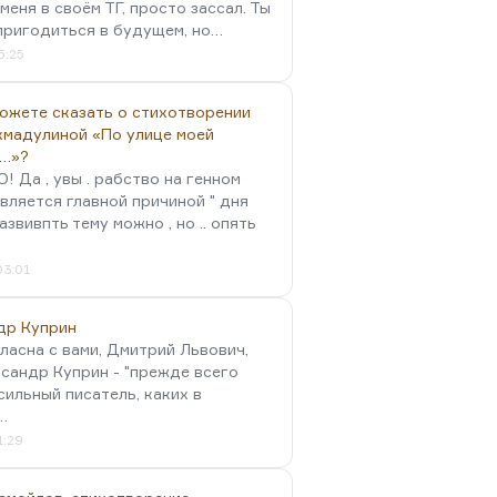
меня в своём ТГ, просто зассал. Ты
пригодиться в будущем, но…
5:25
можете сказать о стихотворении
хмадулиной «По улице моей
…»?
 Да , увы . рабство на генном
вляется главной причиной " дня
Развивпть тему можно , но .. опять
03:01
др Куприн
гласна с вами, Дмитрий Львович,
сандр Куприн - "прежде всего
сильный писатель, каких в
…
1:29