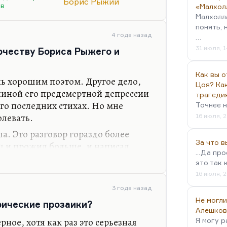
и культ формы, конечно, культ
Борис Рыжий
ов
«Малхол
и идеологии форма —
Малхолл
 при святом, сакральном
понять, 
4 года назад
…
31 июля, 1
орчеству Бориса Рыжего и
на смену. Для уральского мифа и
лючевым понятием является труд,
Как вы о
ь хорошим поэтом. Другое дело,
Цоя? Как
чиной его предсмертной депрессии
трагеди
го последних стихах. Но мне
Точнее н
олевать.
16 июля, 2
а. Это разговор гораздо более
За что 
 и прожил больше, и написал
...Да пр
нивать отдельно как поэта и как
это так 
слителя социального. Конечно, он
16 июля, 2
лических поэтов XX века. Но если
3 года назад
ителя, мне очень нравится ход
Не могли
рические прозаики?
то настоящая интеллектуальная
Алешков
улистая.
ное, хотя как раз это серьезная
Я могу р