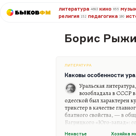
литература
кино
музы
4693
655
Быков
ФМ
религия
педагогика
ист
152
180
Борис Рыж
ЛИТЕРАТУРА
Каковы особенности ур
Уральская литература
возобладала в СССР в
одесской был характерен к
трикстер в качестве главно
блатного свойства, — в обще
Багрицкого «Юго-запад»: со
романтики, иронии, скепсис
Ненастье
Хозяйка м