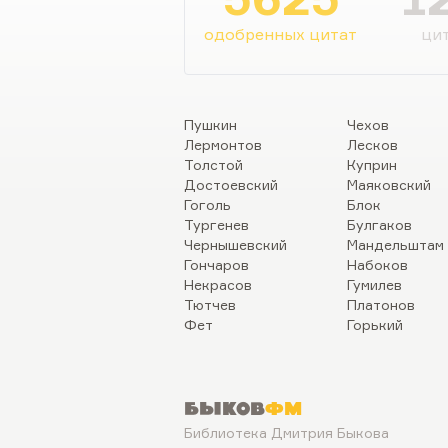
таким уральским Данилой-
одобренных цитат
цит
Пушкин
Чехов
Лермонтов
Лесков
Толстой
Куприн
Достоевский
Маяковский
Гоголь
Блок
Тургенев
Булгаков
Чернышевский
Мандельштам
Гончаров
Набоков
Некрасов
Гумилев
Тютчев
Платонов
Фет
Горький
Быков
ФМ
Библиотека Дмитрия Быкова