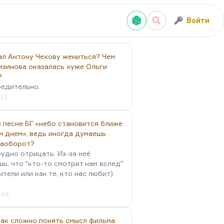
Войти
ал Антону Чехову жениться? Чем
изинова оказалась хуже Ольги
?
бедительно.
:23
 песне БГ «небо становится ближе
м днем», ведь иногда думаешь
наоборот?
удно отрицать. Из-за неё
ь, что "кто-то смотрит нам вслед"
ители или как те, кто нас любит).
4:58
так сложно понять смысл фильма