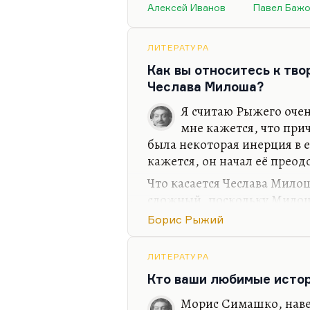
романтическая ирония. Ну 
Алексей Иванов
Павел Баж
лаконизма. При отсутстви
единственное, что спасает;
отношении к профессии.
ЛИТЕРАТУРА
Как вы относитесь к тв
Уральский миф пришел ему 
Чеслава Милоша?
прежде всего для Бажова к
работа, обожествление…
Я считаю Рыжего очен
мне кажется, что при
была некоторая инерция в е
кажется, он начал её преод
Что касается Чеслава Милош
сложный, поскольку Милош
больше. Милоша должен оце
Борис Рыжий
мыслителя, в том числе мы
— один из крупнейших като
ЛИТЕРАТУРА
даже не брать его как мысл
Кто ваши любимые исто
мыслей в стихах Милоша. Э
поэзия, великолепная, муск
Морис Симашко, навер