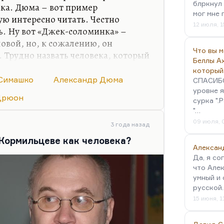
блркнул 
ика. Дюма – вот пример
елал для нас всех великое
мог мне 
ую интересно читать. Честно
12 июля, 1
ь. Ну вот «Джек-соломинка» –
вой, но, к сожалению, он
Что вы 
 Трудно назвать человека, который
Беллы А
сторическим писателем. Дрюон
который
кучным. Может быть, я не в свое
Симашко
Александр Дюма
СПАСИБО!
ерное, не в свое. Наверное, это
уровне я
Дрюон
сурка ".
прочел в 18. Не фанат я Дрюона. А
"…
– у него замечательные портреты.
09 июля, 
еские портреты из эпохи
3 года назад
о-моему, чудовищно скучны,…
 Кормильцеве как человека?
Алексан
Да, я со
что Алек
умный и 
русской
15 июня, 1