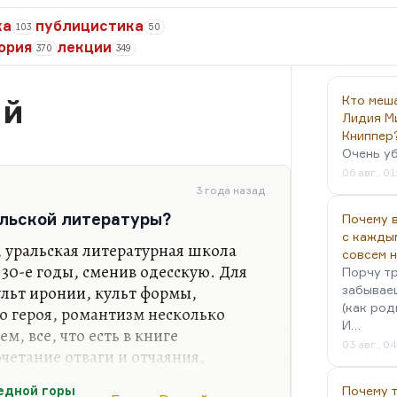
ка
публицистика
103
50
ория
лекции
370
349
ий
Кто меш
Лидия М
Книппер
Очень у
06 авг., 01
3 года назад
альской литературы?
Почему в
с кажды
, уральская литературная школа
совсем 
 30-е годы, сменив одесскую. Для
Порчу тр
ульт иронии, культ формы,
забываеш
(как род
го героя, романтизм несколько
И…
м, все, что есть в книге
03 авг., 0
четание отваги и отчаяния,
а. Замечательная, в общем, такая
едной горы
Почему 