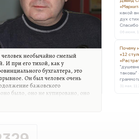
Давид С
«Маркит
какой ан
дух стих
Спасибо 
06 июня, 1
Почему н
 человек необычайно смелый
«12 стул
«Растра
. И при его тихой, как у
"душевн
овинциального бухгалтера, это
таковы" 
зрывное. Он был человек очень
граммот
родолжение бажовского
31 мая, 11
оно было, оно не купировано, оно
жением екатеринбургского мифа в
с Рыжий, и Илья Кормильцев в
одолжение мифа о подпольщиках-
 профессионалах, находящихся в
довольно темными силами
2329
мастера. Ну и Кормильцев был