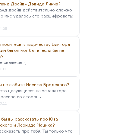
ланд Драйв» Дэвида Линча?
анд драйв действительно сложно
но мне удалось его расшифровать:
4:05
тноситесь к творчеству Виктора
им бы он мог быть, если бы не
я?
е скажешь :(
1:11
вы не любите Иосифа Бродского?
осто целующиеся на эскалаторе -
красиво со стороны...
0:11
 бы вы рассказать про Юза
ского и Леонида Мациха?
ассказать про тебя. Ты только что