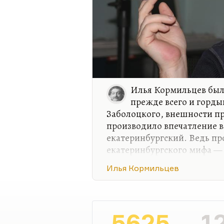
Илья Кормильцев был
прежде всего и гордый
Заболоцкого, внешности пр
производило впечатление в
екатеринбургский. Ведь п
екатеринбургского мифа — 
не абортировано, и продол
Илья Кормильцев
русской культуре был Бори
огромной степени. Это пр
профессионалах, о великих
завете с таинственными и 
5625
1
природы. Это миф Данилы-