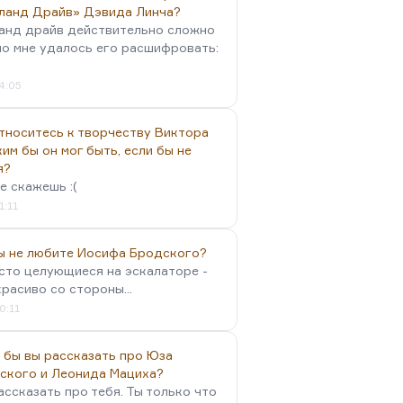
ланд Драйв» Дэвида Линча?
анд драйв действительно сложно
но мне удалось его расшифровать:
4:05
тноситесь к творчеству Виктора
им бы он мог быть, если бы не
я?
е скажешь :(
1:11
вы не любите Иосифа Бродского?
осто целующиеся на эскалаторе -
красиво со стороны...
0:11
 бы вы рассказать про Юза
ского и Леонида Мациха?
ассказать про тебя. Ты только что