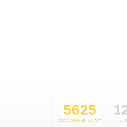
5625
1
одобренных цитат
цит