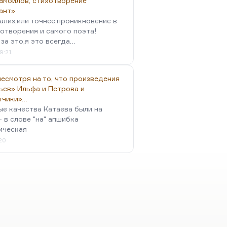
амойлов, стихотворение
ант»
ализ,или точнее,проникновение в
отворения и самого поэта!
за это,я это всегда…
9:21
есмотря на то, что произведения
ьев» Ильфа и Петрова и
тчики»…
ые качества Катаева были на
- в слове "на" апшибка
ическая
:20