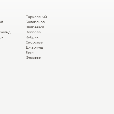
Тарковский
эй
Балабанов
р
Звягинцев
ральд
Коппола
он
Кубрик
Скорсезе
Джармуш
Линч
Феллини