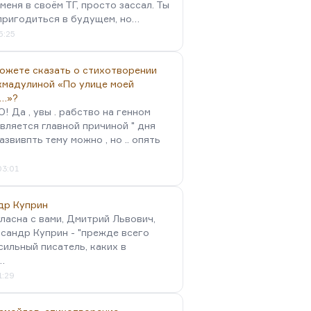
меня в своём ТГ, просто зассал. Ты
пригодиться в будущем, но…
5:25
можете сказать о стихотворении
хмадулиной «По улице моей
…»?
 Да , увы . рабство на генном
вляется главной причиной " дня
Развивпть тему можно , но .. опять
03:01
др Куприн
гласна с вами, Дмитрий Львович,
сандр Куприн - "прежде всего
сильный писатель, каких в
…
1:29