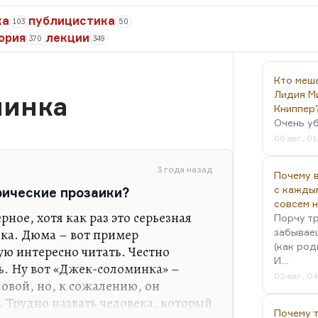
ка
публицистика
103
50
ория
лекции
370
349
Кто меш
Лидия М
минка
Книппер
Очень у
06 авг., 01
3 года назад
Почему в
с кажды
рические прозаики?
совсем 
ное, хотя как раз это серьезная
Порчу тр
ика. Дюма – вот пример
забываеш
(как род
ую интересно читать. Честно
И…
ь. Ну вот «Джек-соломинка» –
03 авг., 0
вой, но, к сожалению, он
 Трудно назвать человека, который
Почему 