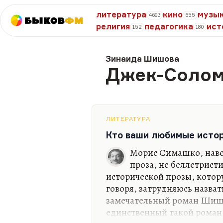
литература
кино
музы
4693
655
Быков
ФМ
религия
педагогика
ист
152
180
Зинаида Шишова
Джек-Соло
ЛИТЕРАТУРА
Кто ваши любимые исто
Морис Симашко, навер
проза, не беллетрист
исторической прозы, котор
говоря, затрудняюсь назват
замечательный роман Шишо
единственный такой роман.