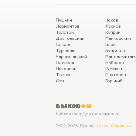
Пушкин
Чехов
Лермонтов
Лесков
Толстой
Куприн
Достоевский
Маяковский
Гоголь
Блок
Тургенев
Булгаков
Чернышевский
Мандельштам
Гончаров
Набоков
Некрасов
Гумилев
Тютчев
Платонов
Фет
Горький
Быков
ФМ
Библиотека Дмитрия Быкова
2022..2026. Проект
Стаса Сырицына