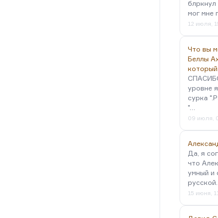
блркнул 
мог мне 
12 июля, 1
Что вы 
Беллы А
который
СПАСИБО!
уровне я
сурка ".
"…
09 июля, 
Алексан
Да, я со
что Алек
умный и 
русской
15 июня, 1