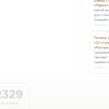
Давид С
«Маркит
какой ан
дух стих
Спасибо 
06 июня, 1
Почему н
«12 стул
«Растра
"душевн
таковы" 
граммот
31 мая, 11
2329
ат в базе