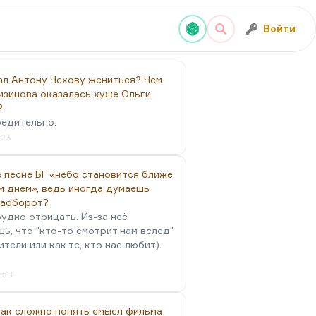
Войти
ал Антону Чехову жениться? Чем
изинова оказалась хуже Ольги
?
бедительно.
:23
 песне БГ «небо становится ближе
м днем», ведь иногда думаешь
наоборот?
удно отрицать. Из-за неё
ь, что "кто-то смотрит нам вслед"
ители или как те, кто нас любит).
4:58
так сложно понять смысл фильма