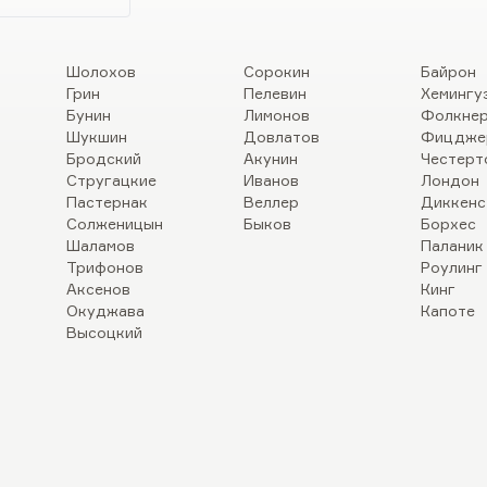
Шолохов
Сорокин
Байрон
Грин
Пелевин
Хемингу
Бунин
Лимонов
Фолкне
Шукшин
Довлатов
Фицдже
Бродский
Акунин
Честерт
Стругацкие
Иванов
Лондон
Пастернак
Веллер
Диккенс
Солженицын
Быков
Борхес
Шаламов
Паланик
Трифонов
Роулинг
Аксенов
Кинг
Окуджава
Капоте
Высоцкий