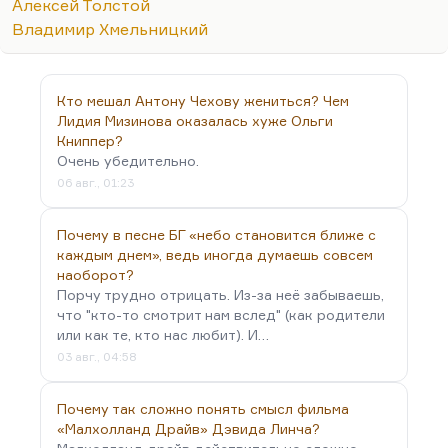
Алексей Толстой
Владимир Хмельницкий
Кто мешал Антону Чехову жениться? Чем
Лидия Мизинова оказалась хуже Ольги
Книппер?
Очень убедительно.
06 авг., 01:23
Почему в песне БГ «небо становится ближе с
каждым днем», ведь иногда думаешь совсем
наоборот?
Порчу трудно отрицать. Из-за неё забываешь,
что "кто-то смотрит нам вслед" (как родители
или как те, кто нас любит). И…
03 авг., 04:58
Почему так сложно понять смысл фильма
«Малхолланд Драйв» Дэвида Линча?