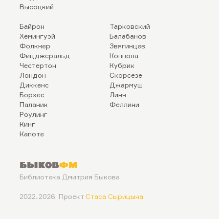
Высоцкий
Байрон
Тарковский
Хемингуэй
Балабанов
Фолкнер
Звягинцев
Фицджеральд
Коппола
Честертон
Кубрик
Лондон
Скорсезе
Диккенс
Джармуш
Борхес
Линч
Паланик
Феллини
Роулинг
Кинг
Капоте
Быков
ФМ
Библиотека Дмитрия Быкова
2022..2026. Проект
Стаса Сырицына