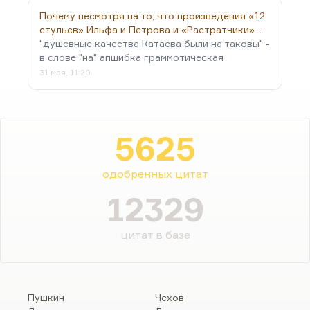
Почему несмотря на то, что произведения «12
стульев» Ильфа и Петрова и «Растратчики»…
"душевные качества Катаева были на таковы" -
в слове "на" апшибка граммотическая
31 мая, 11:20
5625
одобренных цитат
12329
цитат в базе
Пушкин
Чехов