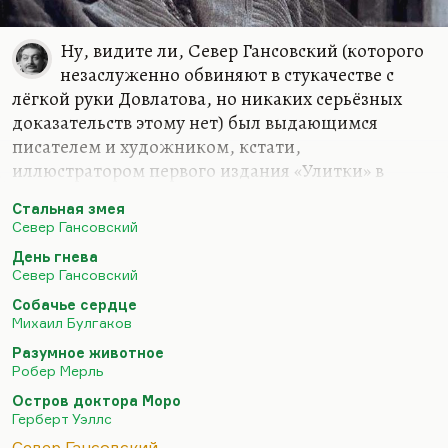
Ну, видите ли, Север Гансовский (которого
незаслуженно обвиняют в стукачестве с
лёгкой руки Довлатова, но никаких серьёзных
доказательств этому нет) был выдающимся
писателем и художником, кстати,
иллюстратором первого издания «Улитки» в
«Байкале». Он был, мне кажется, превосходным
Стальная змея
новеллистом. Во всяком случае, две его новеллы…
Север Гансовский
Ну, «Стальная змея» — само собой, но две его
День гнева
новеллы войдут, я думаю, в золотой фонд
Север Гансовский
мировой фантастики. Это прежде всего, конечно,
Собачье сердце
«Полигон». Кстати, одно из ярчайших
Михаил Булгаков
диссидентских сочинений, напечатанное впервые
Разумное животное
то ли в «Науке и жизни», то ли в «Технике
Робер Мерль
молодёжи» — ну, в каком-то из журналов, где
Остров доктора Моро
настоящая фантастика находила прибежище. И
Герберт Уэллс
второй рассказ — «День…
Север Гансовский