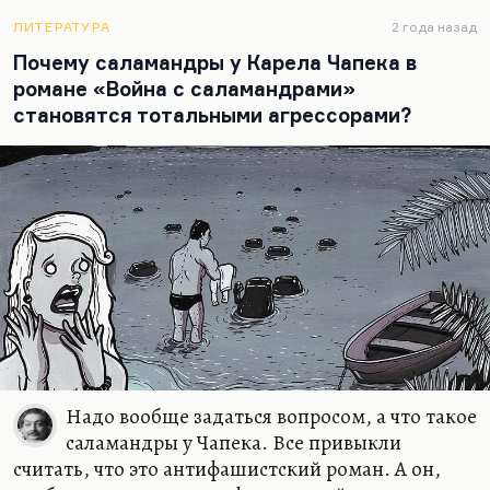
животное не знает закона, а человек знает закон
и руководствуется этим. И вот эти знающие закон
ЛИТЕРАТУРА
2 года назад
замученные звери сидят у него и повторяют:
Почему саламандры у Карела Чапека в
«Разве мы не люди?» Нет, не люди, поэтому и
романе «Война с саламандрами»
глаза так страшно светятся у ночного…
становятся тотальными агрессорами?
Надо вообще задаться вопросом, а что такое
саламандры у Чапека. Все привыкли
считать, что это антифашистский роман. А он,