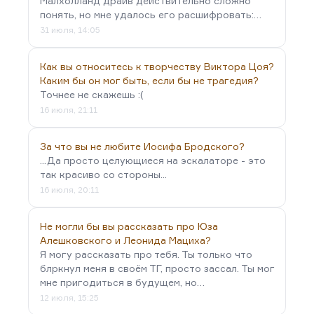
Малхолланд драйв действительно сложно
понять, но мне удалось его расшифровать:…
31 июля, 14:05
Как вы относитесь к творчеству Виктора Цоя?
Каким бы он мог быть, если бы не трагедия?
Точнее не скажешь :(
16 июля, 21:11
За что вы не любите Иосифа Бродского?
...Да просто целующиеся на эскалаторе - это
так красиво со стороны...
16 июля, 20:11
Не могли бы вы рассказать про Юза
Алешковского и Леонида Мациха?
Я могу рассказать про тебя. Ты только что
блркнул меня в своём ТГ, просто зассал. Ты мог
мне пригодиться в будущем, но…
12 июля, 15:25