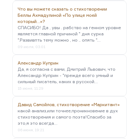
Что вы можете сказать о стихотворении
Беллы Ахмадулиной «По улице моей
который…»?
СПАСИБО! Да , увы . рабство на генном уровне
является главной причиной " дня сурка
".Развивпть тему можно , но .. опять "…
09 июля, 03:01
Александр Куприн
Да, я согласна с вами, Дмитрий Львович, что
Александр Куприн - "прежде всего умный и
сильный писатель, каких в русской…
15 июня, 11:29
Давид Самойлов, стихотворение «Маркитант»
какой анализ,или точнее,проникновение в дух
стихотворения и самого поэта!Спасибо за
это,я это всегда…
06 июня, 19:21