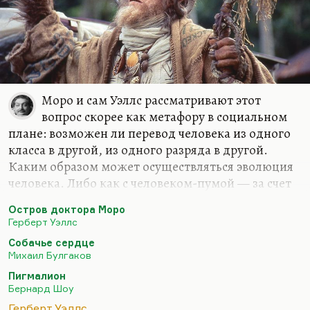
Моро и сам Уэллс рассматривают этот
вопрос скорее как метафору в социальном
плане: возможен ли перевод человека из одного
класса в другой, из одного разряда в другой.
Каким образом может осуществляться эволюция
человека. Либо как с человеком-пумой — за счет
страданий, за счет чудовищных испытаний,
Остров доктора Моро
насилия, пыток. Либо за счет закона: дать
Герберт Уэллс
животному закон, и оно станет человеком.
Собачье сердце
Уэллс скорее приходил к выводу о том, что этот
Михаил Булгаков
барьер непреодолим. Знаете, как говорил
Пигмалион
Шефнер, негативная мудрость — тоже мудрость.
Бернард Шоу
Да, превратить человека в животное можно, хотя
Герберт Уэллс