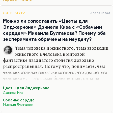
трудно, а превратить животные в человека
нельзя. Это нужен эволюционной скачок. Во
ЛИТЕРАТУРА
3 года назад
всяком случае, этого не могут сделать люди,
Можно ли сопоставить «Цветы для
потому…
Элджернона» Дэниела Киза с «Собачьим
сердцем» Михаила Булгакова? Почему оба
эксперимента обречены на неудачу?
Тема человека и животного, тема эволюции
животного в человека в мировой
фантастике двадцатого столетия довольно
распространенная. Потому что, понимаете, чем
человек отличается от животного, что делает его
человеком,— это самая болезненная, одна из
самых болезненных проблем двадцатого века.
Цветы для Элджернона
Вот, например, доктор Моро считал, что можно
Даниел Киз
животное допытать до состояния человека, и вот
Собачье сердце
вам человек-пума, который его разорвал. Кроме
Михаил Булгаков
того, доктор Моро уэллсовский полагал, что