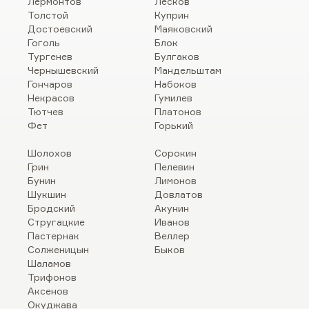
Лермонтов
Лесков
Толстой
Куприн
Достоевский
Маяковский
Гоголь
Блок
Тургенев
Булгаков
Чернышевский
Мандельштам
Гончаров
Набоков
Некрасов
Гумилев
Тютчев
Платонов
Фет
Горький
Шолохов
Сорокин
Грин
Пелевин
Бунин
Лимонов
Шукшин
Довлатов
Бродский
Акунин
Стругацкие
Иванов
Пастернак
Веллер
Солженицын
Быков
Шаламов
Трифонов
Аксенов
Окуджава