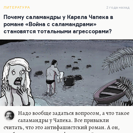
животное не знает закона, а человек знает закон
и руководствуется этим. И вот эти знающие закон
ЛИТЕРАТУРА
2 года назад
замученные звери сидят у него и повторяют:
Почему саламандры у Карела Чапека в
«Разве мы не люди?» Нет, не люди, поэтому и
романе «Война с саламандрами»
глаза так страшно светятся у ночного…
становятся тотальными агрессорами?
Надо вообще задаться вопросом, а что такое
саламандры у Чапека. Все привыкли
считать, что это антифашистский роман. А он,