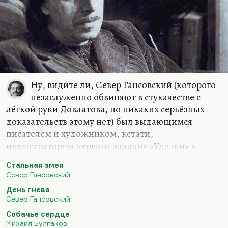
Борхес, вернувшийся, реинкарнировавший, но
выучившийся массе не гуманитарных наук —
кибернетике, генетике, ещё чему-то такому…
Ну, видите ли, Север Гансовский (которого
незаслуженно обвиняют в стукачестве с
лёгкой руки Довлатова, но никаких серьёзных
доказательств этому нет) был выдающимся
писателем и художником, кстати,
иллюстратором первого издания «Улитки» в
«Байкале». Он был, мне кажется, превосходным
Стальная змея
новеллистом. Во всяком случае, две его новеллы…
Север Гансовский
Ну, «Стальная змея» — само собой, но две его
День гнева
новеллы войдут, я думаю, в золотой фонд
Север Гансовский
мировой фантастики. Это прежде всего, конечно,
Собачье сердце
«Полигон». Кстати, одно из ярчайших
Михаил Булгаков