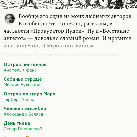
Вообще это один из моих любимых авторов.
В особенности, конечно, рассказы, в
частности «Прокуратор Иудеи». Ну и «Восстание
ангелов» — довольно славный роман. И нравится
мне, конечно, «Остров пингвинов».
Понимаете, в советском литературоведении
существовал такой штамп, что это пародийная
Остров пингвинов
история Франции. На самом деле, конечно, не
Анатоль Франс
только. Это роман, который следует
Собачье сердце
рассматривать, на мой взгляд, в одном ряду с
Михаил Булгаков
такими антропологическими фантазиями,
Остров доктора Моро
вообще характерными очень для начала века. Эта
Герберт Уэллс
тема продолжала волновать людей на
Человек-амфибия
протяжении всего XX столетия. Ну, возьмём
Александр Беляев
рассказ Севера Гансовского «День гнева» про этих
День гнева
умных медведей. Дело в том, что тема отличия
Север Гансовский
человека от…