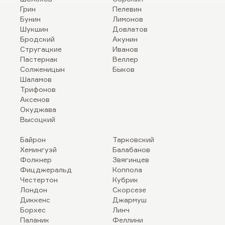
Грин
Пелевин
Бунин
Лимонов
Шукшин
Довлатов
Бродский
Акунин
Стругацкие
Иванов
Пастернак
Веллер
Солженицын
Быков
Шаламов
Трифонов
Аксенов
Окуджава
Высоцкий
Байрон
Тарковский
Хемингуэй
Балабанов
Фолкнер
Звягинцев
Фицджеральд
Коппола
Честертон
Кубрик
Лондон
Скорсезе
Диккенс
Джармуш
Борхес
Линч
Паланик
Феллини