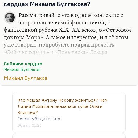
сердца» Михаила Булгакова?
зверя. Впоследствии это развито было у Золя
(человек-зверь там у него просто маньяк), а
Рассматривайте это в одном контексте с
дальше — в «Острове доктора Моро»,…
антропологической фантастикой, с
фантастикой рубежа XIX–XX веков, о «Островом
доктора Моро». А самое интересное, и я об этом
уже говорил: попробуйте подряд прочесть
«Собачье сердце» и «День гнева» Севера
Гансовского. То есть это своего рода тоже ведь
Собачье сердце
вопрос о том, что делает атарков (там такие
Михаил Булгаков
странные существа атарки — медведи, они же
Михаил Булгаков
люди), что делает их неуязвимыми,
непобедимыми? Почему люди проигрывают
атаркам? Почему единственный способ победить
Кто мешал Антону Чехову жениться? Чем
Шарикова — это превратить его обратно в
Лидия Мизинова оказалась хуже Ольги
собаку? Потому что ни убеждением, ни
Книппер?
физическим воздействием Шариков не победим.
Очень убедительно.
Вот это интересная тема, и об этом стоит
06 авг., 01:23
подумать.