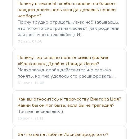
Почему в песне БГ «небо становится ближе с
Ну и ещё, конечно, Булгаков…
каждым днем», ведь иногда думаешь совсем
наоборот?
Порчу трудно отрицать. Из-за неё забываешь,
что "кто-то смотрит нам вслед" (как родители
или как те, кто нас любит). И…
03 авг., 04:58
Почему так сложно понять смысл фильма
«Малхолланд Драйв» Дэвида Линча?
Малхолланд драйв действительно сложно
понять, но мне удалось его расшифровать:…
31 июля, 14:05
Как вы относитесь к творчеству Виктора Цоя?
Каким бы он мог быть, если бы не трагедия?
Точнее не скажешь :(
16 июля, 21:11
За что вы не любите Иосифа Бродского?