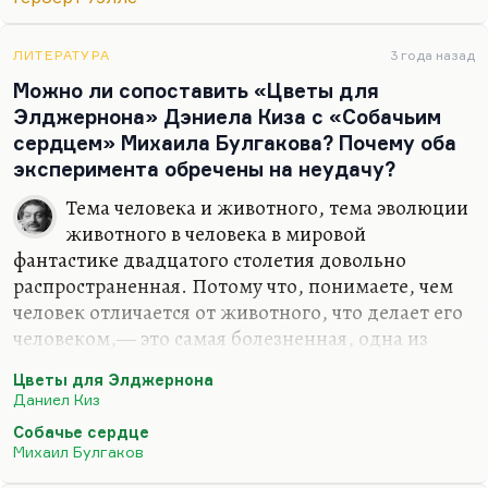
трудно, а превратить животные в человека
нельзя. Это нужен эволюционной скачок. Во
ЛИТЕРАТУРА
3 года назад
всяком случае, этого не могут сделать люди,
Можно ли сопоставить «Цветы для
потому…
Элджернона» Дэниела Киза с «Собачьим
сердцем» Михаила Булгакова? Почему оба
эксперимента обречены на неудачу?
Тема человека и животного, тема эволюции
животного в человека в мировой
фантастике двадцатого столетия довольно
распространенная. Потому что, понимаете, чем
человек отличается от животного, что делает его
человеком,— это самая болезненная, одна из
самых болезненных проблем двадцатого века.
Цветы для Элджернона
Вот, например, доктор Моро считал, что можно
Даниел Киз
животное допытать до состояния человека, и вот
Собачье сердце
вам человек-пума, который его разорвал. Кроме
Михаил Булгаков
того, доктор Моро уэллсовский полагал, что