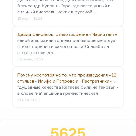
Александр Куприн - "прежде всего умный и
сильный писатель, каких в русской…
15 июня, 11:29
Давид Самойлов, стихотворение «Маркитант»
какой анализ,или точнее,проникновение в дух
стихотворения и самого поэта!Спасибо за
это,я это всегда…
06 июня, 19:21
Почему несмотря на то, что произведения «12
стульев» Ильфа и Петрова и «Растратчики»…
"душевные качества Катаева были на таковы" -
в слове "на" апшибка граммотическая
31 мая, 11:20
5625