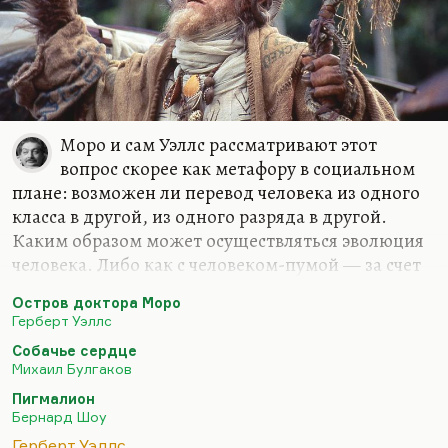
Моро и сам Уэллс рассматривают этот
вопрос скорее как метафору в социальном
плане: возможен ли перевод человека из одного
класса в другой, из одного разряда в другой.
Каким образом может осуществляться эволюция
человека. Либо как с человеком-пумой — за счет
страданий, за счет чудовищных испытаний,
Остров доктора Моро
насилия, пыток. Либо за счет закона: дать
Герберт Уэллс
животному закон, и оно станет человеком.
Собачье сердце
Уэллс скорее приходил к выводу о том, что этот
Михаил Булгаков
барьер непреодолим. Знаете, как говорил
Пигмалион
Шефнер, негативная мудрость — тоже мудрость.
Бернард Шоу
Да, превратить человека в животное можно, хотя
Герберт Уэллс