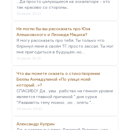
...Да просто целующиеся на эскалаторе - это
так красиво со стороны...
16 июля, 20:11
Не могли бы вы рассказать про Юза
Алешковского и Леонида Мациха?
Я могу рассказать про тебя. Ты только что
блркнул меня в своём ТГ, просто зассал. Ты мог
мне пригодиться в будущем, но…
12 июля, 15:25
Что вы можете сказать о стихотворении
Беллы Ахмадулиной «По улице моей
который…»?
СПАСИБО! Да , увы . рабство на генном уровне
является главной причиной " дня сурка
".Развивпть тему можно , но .. опять "…
09 июля, 03:01
Александр Куприн
Да, я согласна с вами, Дмитрий Львович, что