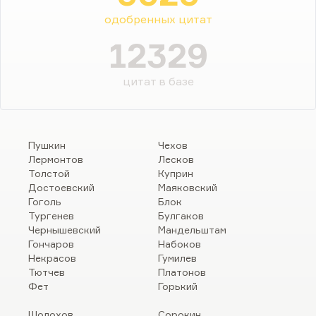
одобренных цитат
12329
цитат в базе
Пушкин
Чехов
Лермонтов
Лесков
Толстой
Куприн
Достоевский
Маяковский
Гоголь
Блок
Тургенев
Булгаков
Чернышевский
Мандельштам
Гончаров
Набоков
Некрасов
Гумилев
Тютчев
Платонов
Фет
Горький
Шолохов
Сорокин