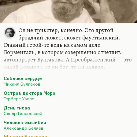
Он не трикстер, конечно. Это другой
бродячий сюжет, сюжет фаустианский.
Главный герой-то ведь на самом деле
Борменталь, в котором совершенно отчетлив
автопортрет Булгакова. А Преображенский — это
такой демиург, то ли бог, то ли дьявол,
искуситель. К Преображенскому у Булгакова
Собачье сердце
очень сложное отношение. Преображенский —
Михаил Булгаков
очень старая священническая фамилия. Это, в
Остров доктора Моро
общем, понимаете, история о Фаусте-
Герберт Уэллс
Борментале, который пытается с помощью
День гнева
алхимии сделать гомункулуса, сделать зверя
Север Гансовский
человеком. А Преображенский ему в этом как бы
Человек-амфибия
помогает, Борменталь ассистирует, и они вместе
Александр Беляев
создают этого гомункулуса. А потом оказывается,
Михаил Булгаков