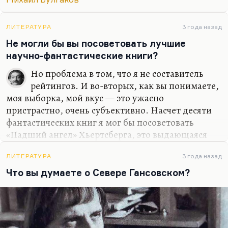
что их способностей недостаточно. Это
фаустианская история, поэтому…
ЛИТЕРАТУРА
3 года назад
Не могли бы вы посоветовать лучшие
научно-фантастические книги?
Но проблема в том, что я не составитель
рейтингов. И во-вторых, как вы понимаете,
моя выборка, мой вкус — это ужасно
пристрастно, очень субъективно. Насчет десяти
фантастических книг я мог бы посоветовать
«Падший ангел» Хьертсберга, это выдающаяся
книга, из нее вышло «Сердце ангела». Что-нибудь
вроде лемовского «Расследования» или
ЛИТЕРАТУРА
3 года назад
«Насморка». «Насморка» — это такой лемовский
Что вы думаете о Севере Гансовском?
детектив, где нет разгадки, а есть методология.
И естественно, Тед Чан, замечательный автор, его
тоже называют таким современным Лемом. Но
мне кажется, что он скорее такой фантастический