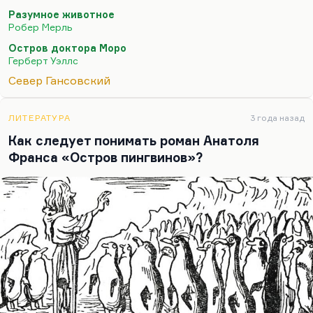
диссидентских сочинений, напечатанное впервые
Разумное животное
то ли в «Науке и жизни», то ли в «Технике
Робер Мерль
молодёжи» — ну, в каком-то из журналов, где
Остров доктора Моро
настоящая фантастика находила прибежище. И
Герберт Уэллс
второй рассказ — «День…
Север Гансовский
ЛИТЕРАТУРА
3 года назад
Как следует понимать роман Анатоля
Франса «Остров пингвинов»?