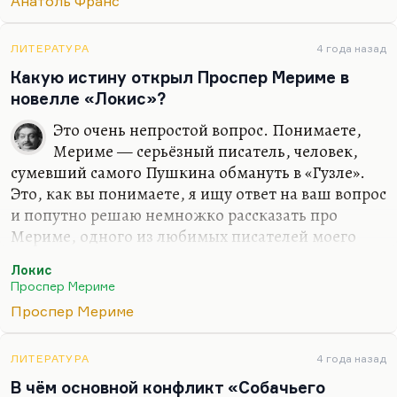
Анатоль Франс
ЛИТЕРАТУРА
4 года назад
Какую истину открыл Проспер Мериме в
новелле «Локис»?
Это очень непростой вопрос. Понимаете,
Мериме — серьёзный писатель, человек,
сумевший самого Пушкина обмануть в «Гузле».
Это, как вы понимаете, я ищу ответ на ваш вопрос
и попутно решаю немножко рассказать про
Мериме, одного из любимых писателей моего
детства. «Гузла» мне представляется величайшей
Локис
стилизацией в истории. Кстати, очень интересно,
Проспер Мериме
что одно из писем подписано Кларой Газуль.
Проспер Мериме
«Театр Клары Газуль» — ещё одна мистификация
Мериме. Синхронность удивительная в людях!
ЛИТЕРАТУРА
4 года назад
Смысл «Локиса», пожалуй, я могу вам изложить.
В чём основной конфликт «Собачьего
Это одна из первых вариаций на тему человека-